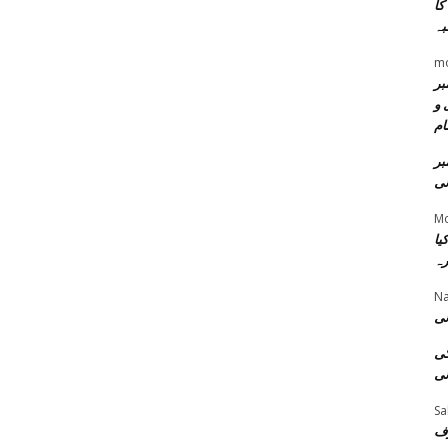
کا
بہ
m
مبر
 و
ام
بر
نی
Mo
یا
رہ
Na
نی
کی
نی
Sa
رف