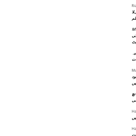
Ri
لا
لم
Mu
کی
یٹ
امیہ
ات
M
ود
یں
نچ
نی
Ha
یں
Ha
ات