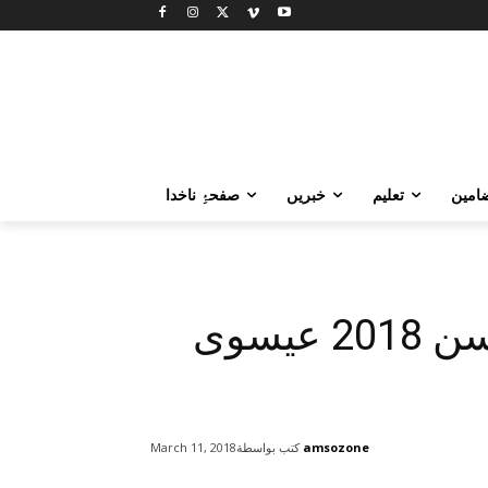
امین
تعلیم
خبریں
صفحۂِ ناخدا
التوکل ونلی پریمئیر لیگ سن 2018 عیسوی
amsozone
كتب بواسطة
March 11, 2018