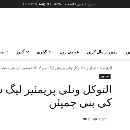
تسجيل الدخول / انضمام
Thursday, August 6, 2026
ں
ہمیں ارسال کریں
عوامی زون
گیلری
آڈیوز
مض
الرئيسية
تصاویر
التوکل ونلی پریمئیر لیگ سن 2018 عیسوی کی بنی چمپئن
تصاویر
کی بنی چمپئن
0
1657