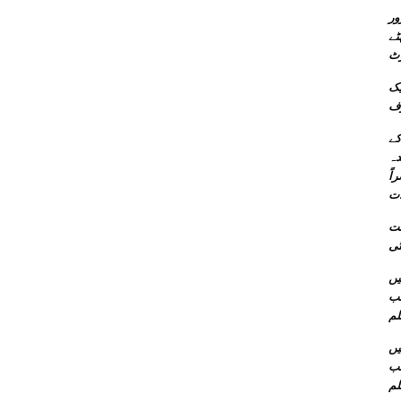
ور
اریخی و دستاویزی
رٹ
یک
رف
کے
دہ
اً
ات
عت
ئنل
سب
لم
ئنل
سب
لم