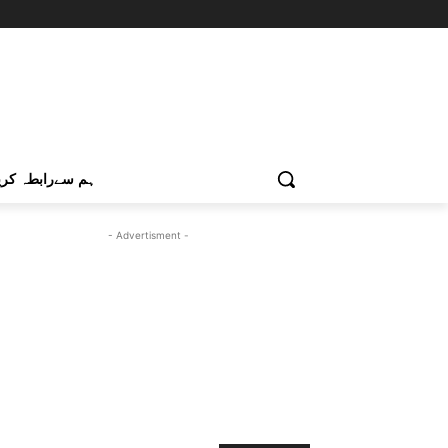
ہم سےرابطہ کری
- Advertisment -