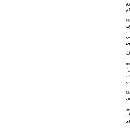
وم
ام
Mu
رف
کی
یں
یا
m
 ”
نے
اب
Mo
ان
ور
لے
لم