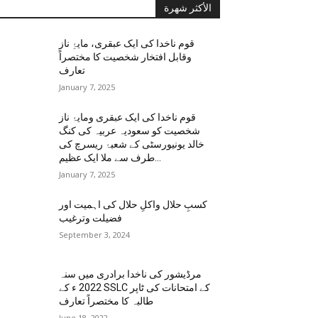
الأكثر شهرة
قوم ناخدا کی ایک عبقری، مایۂِ ناز
وقابل افتخار شخصیت کا مختصراً
تعارف
January 7, 2025
قوم ناخدا کی ایک عبقری ومایۂ ناز
شخصیت کو سعودیہ عربیہ کی کنگ
خالد یونیورسٹی کے شعبۂ ریسرچ کی
طرف سے ملا ایک عظیم...
January 7, 2025
کسبِ حلال واکلِ حلال کی اہمیت اور
فضیلت وترغیب
September 3, 2024
مرڈیشور کی ناخدا برادری میں سنہ
2022 ء کے SSLC کے امتحانات کی ٹاپر
طالبہ کا مختصراً تعارف
June 18, 2022