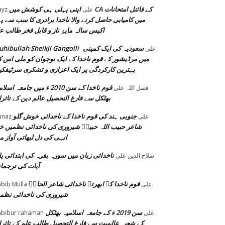
اپنی پہلی ہی کوشش میں CA کے فائنل امتحانات
على
ayz
میں کامیابی حاصل کرنے والا ناخدا برادری کا سب سے پہ
اکیس سالہ مایۂِ ناز و قابل فخر طالب ع
سعودیہ کی ایک کمپنی
hibullah Sheikji Gangolli
على
میں مرڈیشور کے قوم ناخدا کے ایک نوجوان کو ملی اس 
بہترین کارکردگی پر ایک اعزازی و تشکری سرٹیفک
قوم ناخدا کے سن 2010 ء میں جامعہ اسل
فضل اللہ
على
بھٹکل سے فارغ التحصیل عالم دین کے تاثر
جنوبی ہند کی قوم ناخدا کے ناخدائی خوش گلو
على
unaz
شاعر حبیب اللہ حبیبؔ شیروری کی ناخدائی نظمیں خ
انہی کی دل لبھاتی آواز م
ناخدائی زبان میں سورہ بقرہ کی ابتدائی پا
صلاح الدین
على
آیات کی ترجما
قوم ناخدا کے ابھرتے ناخدائی شاعر الحاحؔ
على
bib Mulla
شیروری کی ناخدائی نظم
سن 2019 ء کے جامعہ اسلامیہ بھٹکل
على
bibur rahaman
کے شعبہ عالمیت سے فارغ التحصیل طالب علم کے تاثر