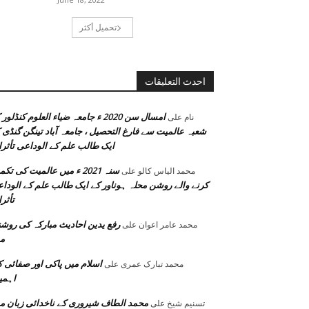
تحميل أكثر
احدث التعليقات
امسال سن 2020 ء جامعہ ضیاء العلوم کنڈلور
نام
على
شعبہ عالمیت سے فارغ التحصیل ، جامعہ آباد تینگن گنڈی 
ایک طالب علم کے الوداعی تأثر
سنہ 2021 ء میں عالمیت کی تک
محمد الیاس کالو
على
کرنے والے روشن محلہ ہوناور کے ایک طالب علم کے الودا
تأثر
رفع یدین احادیث مبارکہ کی روش
محمد عامر اعوان
على
م
اسلام میں پاکی اور صفائی 
محمد تبارک عمری
على
اہمی
محمد الطاف شیروری کے ناخدائی زبان م
تسنیم شیخ
على