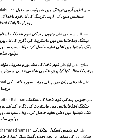
انڈین آرمی ٹریننگ میں شمولیت سے قبل
على
hibullah
پینتالیس دنوں کی آرمی ٹریننگ کے لئے قوم ناخدا کے 
ہونہار طلباء کا انتخ
جنوبی ہند کی قوم ناخدا کے اسلا
محباللہ شیخجی
على
بینکنگ اینڈ فائنانس میں ماسٹریٹ کی ڈگری کے لئے بیر
ملک ملیشیا میں اعلیٰ تعلیم حاصل کرنے والے سب سے پہ
مولوی صاح
قوم ناخدا کے مشہور و معروف مؤلف
صلاح الدین ابوّ
على
مرتب کا مقالہ کیا گیا پیش عالمی شافعی فقہی سمینار م
ناخدائی زبان میں پہلی مرتبہ سورۂ فاتحہ کی
على
hail
ترجما
جنوبی ہند کی قوم ناخدا کے اسلامک
على
bibur Rahman
بینکنگ اینڈ فائنانس میں ماسٹریٹ کی ڈگری کے لئے بیر
ملک ملیشیا میں اعلیٰ تعلیم حاصل کرنے والے سب سے پہ
مولوی صاح
نیو شمس اسکول بھٹکل کے
على
ohammed hamzah
سالانہ دن کے موقعہ پر نجم اخوان گولڈ میڈل ایوارڈ حا