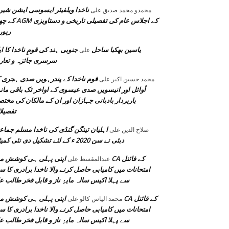
ناخدا ویلفیئر ایسوسی ایشن شیر
محمدو محمد صدیق
على
کے چھٹے AGM کے اجلاس عام کی تفصیلی ت
رپو
یاسین بھکبا ساحل
جنوبی ہند کی قومِ ناخدا کا ا
على
سرسری جائزہ و تعا
قوم ناخدا کے پندرہویں صدی ہجری 
محمد حسين اكبر
على
أوائل اور انیسویں صدی عیسوی کے اواخر تک باقی مان
باربردار بادبانی جہازان اور ان کے مالکان کی مختصر
تفصیل
اہلیان تینگن گنڈی کی ناخدا مسلم جما
صلاح الدین
على
دبئی نے سن 2020 ء کے لئے تشکیل دی نئی کمیٹی
اپنی پہلی ہی کوشش میں CA کے فا
عبدالمقسط
على
امتحانات میں کامیابی حاصل کرنے والا ناخدا برادری کا 
سے پہلا اکیس سالہ مایۂِ ناز و قابل فخر طالب ع
اپنی پہلی ہی کوشش میں CA کے فا
محمد الیاس کالو
على
امتحانات میں کامیابی حاصل کرنے والا ناخدا برادری کا 
سے پہلا اکیس سالہ مایۂِ ناز و قابل فخر طالب ع