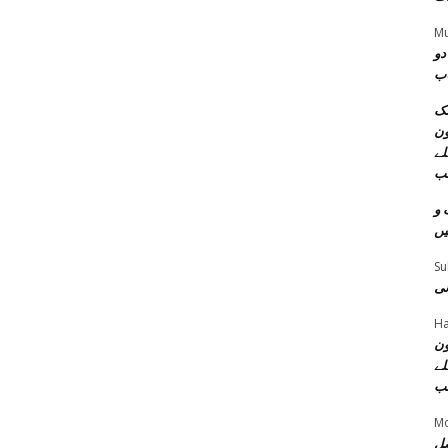
Mu
دو
اب
مک
ون
لے
ب
 و
یں
Su
نی
Ha
ون
لے
ب
M
صل