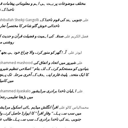
مختلف موضوعات پر بہت ہی اہم و معلوماتی پیغامات ق
ناخدا کے ن
جنوبی ہند کی قوم ناخدا کے
على
hibullah Sheikji Gangolli
ناخدائی خوش گلو شاعر کا مختصراً تعا
صدقہ کی اہمیت و فضیلت قرآن و حدیث 
فضل الكريم
على
روشنی م
آہ! گھر کو منور کرنے والا چراغ خود ہی بجھ گ
ابوذر
على
شیرور میں اتحاد و اتفاق کی
على
ohammed mashood
بنیادوں کو مستحکم کرنے کے لئے بنام ” اصلاحی تنظیم شیرور
کا ایک متحدہ پلیٹ فارم اپنے ہدف کے آخری مرحلہ تک پہنچ
میں کامی
اہلیان ناخدا برادری مرڈیشور
على
hammed ilyaskalo
میں بڑھتا تعلیمی رجح
اقرأ انگلش میڈیم ہائی اسکول مرڈیش
محمدالیاس کالو
على
میں سب سے پہلے ” وقارِ اقرأ ” کا ایوارڈ حاصل کرنے وا
جنوبی ہند کی ناخدا برادری کے سب سے پہلے طالب ع