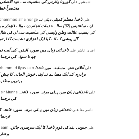
کورونا وائرس کی مناسبت سے عید الاضحٰی 
شمشیر
على
مختصراً خط
ناخدا مسلم کمیٹی دبئی نے
على
ohammad alha honge
اپنے سائنتیس (37) سالہ خدمات انجام دینے والے فاؤنڈر م
کی بسبب علالت وطن واپسی کی مناسبت سے ان کی شال
گل پوشی کے لئے کیا ایک اعزازی نشست کا اہتم
ناخدائی زبان میں سورۃ البقرہ کی آیت نم
افنان عاشر
على
چھ تا سولہ کی ترجما
آنلائن نعتیہ مسابقہ میں ناخدا
على
hammed ilyas kalo
برادری کے ایک مساہم نے اپنی خوش الحانی کا پیش ک
بہترین مظاہ
ناخدائی زبان میں پہلی مرتبہ سورۂ فاتحہ
على
sir Munna
کی ترجما
ناخدائی زبان میں پہلی مرتبہ سورۂ فاتحہ 
ناصر منا
على
ترجما
جنوبی ہند کی قومِ ناخدا کا ایک سرسری جائزہ
على
laam
و تعا