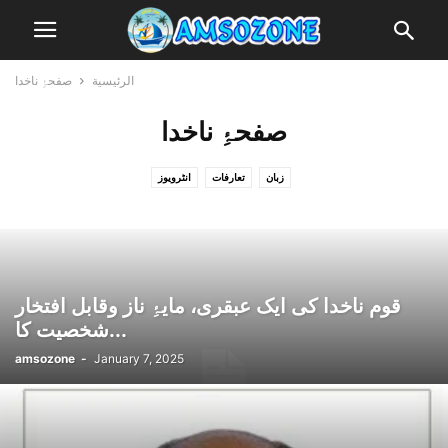
الرئيسية
صفحۂِ ناخدا
صفحۂِ ناخدا
زبان
تعارفات
انٹرویوز
قوم ناخدا کی ایک عبقری، مایۂِ ناز وقابل افتخار
شخصیت کا...
amsozone
-
January 7, 2025