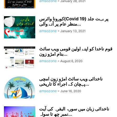
amsozone
-
January 28, 2021
کورونا وائرس(Covid 19) پر بہت جلد
منظر عام پر آنے والی...
amsozone
-
January 13, 2021
قوم ناخدا کو اپنے اولین قومی ویب سائٹ
بنام امژو زون...
amsozone
-
August 6, 2020
ناخدائی ویب سائٹ امژو زون امچی
پہچان کے اجراء کا تاریخی...
amsozone
-
June 16, 2020
ناخدائی زبان میں سورۃ البقرہ کی آیت
نمبر چھ تا سولہ...