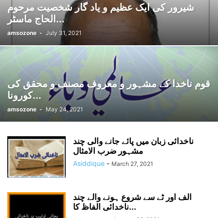
شیرور کی ایک عظیم و یاد گار شخصیت مرحوم
الحاج ماسٹر...
amsozone
-
July 31, 2021
قوم ناخدا کے مشہور و معروف مصنف و محقق کی
کورونا...
amsozone
-
May 24, 2021
ناخدائی زبان میں پائے جانے والی چند
مشہور ضرب الامثال
Asiddique
-
March 27, 2021
الف اور ٹے سے شروع ہونے والے چند
ناخدائی الفاظ کا...