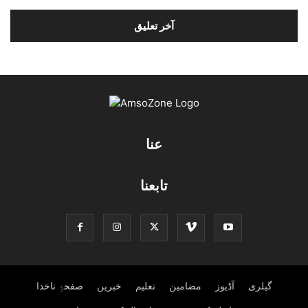
عنا
تابعنا
گیلری
آڈیوز
مضامین
تعلیم
خبریں
صفحۂِ ناخدا