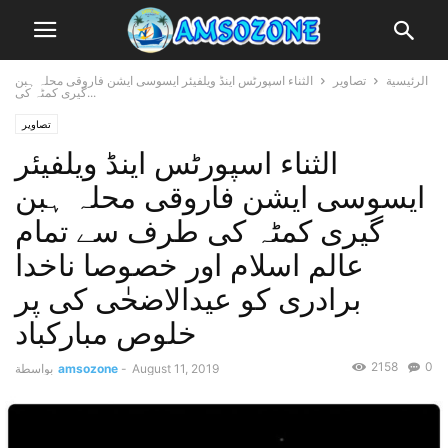
الرئيسية
تصاویر
الثناء اسپورٹس اینڈ ویلفیئر ایسوسی ایشن فاروقی محلہ ہبن
گیری کمٹہ کی...
تصاویر
الثناء اسپورٹس اینڈ ویلفیئر
ایسوسی ایشن فاروقی محلہ ہبن
گیری کمٹہ کی طرف سے تمام
عالم اسلام اور خصوصا ناخدا
برادری کو عیدالاضحٰی کی پر
خلوص مبارکباد
2158
0
August 11, 2019
-
amsozone
بواسطة