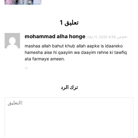
1 تعليق
mohammad alha honge
July 11, 2020 في 4:56 pm
mashaa allah bahut khub allah aapke is idaareko
hamesha aise hi qaayim wa daayim rehne ki tawfiq
ata farmaye ameen.
رد
ترك الرد