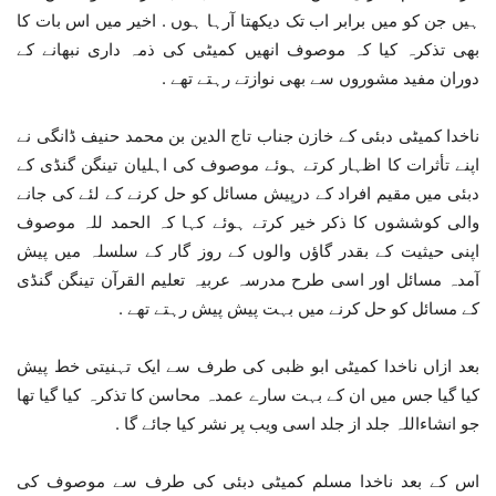
ہیں جن کو میں برابر اب تک دیکھتا آرہا ہوں . اخیر میں اس بات کا
بھی تذکرہ کیا کہ موصوف انھیں کمیٹی کی ذمہ داری نبھانے کے
دوران مفید مشوروں سے بھی نوازتے رہتے تھے .
ناخدا کمیٹی دبئی کے خازن جناب تاج الدین بن محمد حنیف ڈانگی نے
اپنے تأثرات کا اظہار کرتے ہوئے موصوف کی اہلیان تینگن گنڈی کے
دبئی میں مقیم افراد کے درپیش مسائل کو حل کرنے کے لئے کی جانے
والی کوششوں کا ذکر خیر کرتے ہوئے کہا کہ الحمد للہ موصوف
اپنی حیثیت کے بقدر گاؤں والوں کے روز گار کے سلسلہ میں پیش
آمدہ مسائل اور اسی طرح مدرسہ عربیہ تعلیم القرآن تینگن گنڈی
کے مسائل کو حل کرنے میں بہت پیش پیش رہتے تھے .
بعد ازاں ناخدا کمیٹی ابو ظبی کی طرف سے ایک تہنیتی خط پیش
کیا گیا جس میں ان کے بہت سارے عمدہ محاسن کا تذکرہ کیا گیا تھا
جو انشاءاللہ جلد از جلد اسی ویب پر نشر کیا جائے گا .
اس کے بعد ناخدا مسلم کمیٹی دبئی کی طرف سے موصوف کی