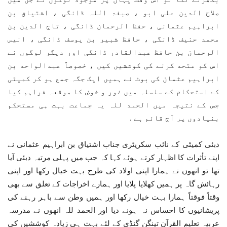
صلاح الدین علی ابو ، صبغۃ اللہ ڈانگی ، اشتیاق بن
ابراہیم عثمانی ، حفظ الرحمان ڈانگی ، تاج الدین بن
محمد حنیف ڈانگی ، حافظ شبیر بن یوسف ڈانگی ، انیس
الرحمان بن حافظ عبدالقادر ڈانگی اور دیگر لوگوں نے
اس کو متحد کرنے کی کوششیں کیں ، خصوصاً عبدالواحد بن
ابراہیم عثمان کی بوٹ نے ہمیں ایک جگہ جمع ہو کر کمیٹی
کے استحکام کے سلسلہ میں غور و خوض کا موقعہ فراہم کیا
جس کے نتیجہ میں الحمد للہ یہ جماعت بہت ہی مستحکم
بنیادوں پر آج قائم ہے .
دبئی کمیٹی کے نائب سکریٹری جناب اشتیاق بن ابراہیم عثمانی نے
اپنے تأثرات کا اظہار کرتے ہوئے کہا کہ جب میں پہلی مرتبہ دبئی آیا
تھا تو انھوں نے ہمارا اپنی اولاد کی طرح بہت خیال رکھا اور اپنی
رہائش گاہ پر ہمیں کھلایا پلایا اور ہمارے اخراجات کے تعلق سے بھی
وقتاً فوقتاً ہمارا بہت خیال رکھا اور ہمیں وطن سے باہر رہنے کی
پریشانیوں کا احساس نہ ہونے دیا اور الحمد للہ انھوں نے مدرسہ
عربیہ تعلیم القرآن تینگن گنڈی کے لئے بہت ہی زیادہ کوششیں کی