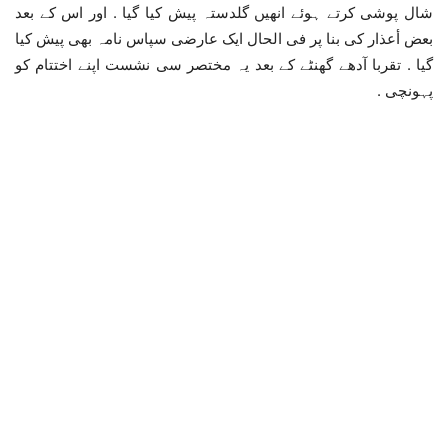
شال پوشی کرتے ہوئے انھیں گلدستہ پیش کیا گیا . اور اس کے بعد
بعض أعذار کی بنا پر فی الحال ایک عارضی سپاس نامہ بھی پیش کیا
گیا . تقربا آدھے گھنٹے کے بعد یہ مختصر سی نشست اپنے اختتام کو
پہونچی .