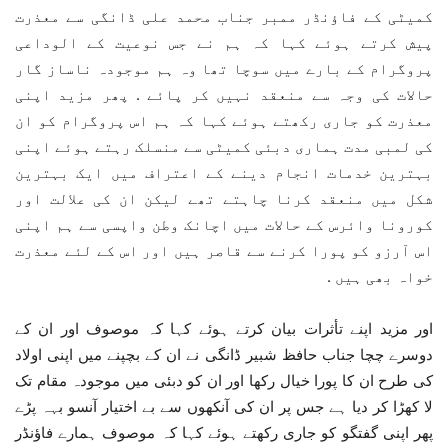
کمیٹی کے فاؤنڈر ممبر جناب محمد علی ڈانگی سے معذرت
پیش کرتے ہوئے کہا کہ ہم نے جس نوعیت کے الوداعی
پروگرام کے بارے میں سوچا تھا وہ ہم موجودہ ناساز گار
حالات کی وجہ سے منعقد نہیں کر پائے . پھر مزید اپنی
معذرت کو جاری رکھتے ہوئے کہا کہ ہم اس پروگرام کو ان
کی لمبی مدت ہماری دبئی کمیٹی سے منسلک رہتے ہوئے اپنی
بہترین خدمات انجام دینے کے اعتراف میں ایک بہترین
شکل میں منعقد کرنا چاہتے تھے لیکن ان کی علالت اور
کورونا وائرس کے حالات میں اچانک وطن واپسی سے ہم اپنی
اس آرزو کو پورا کرنے سے قاصر ہیں اور اس کے لئے معذرت
خواہ بھی ہیں .
اور مزید اپنے تأثرات بیان کرتے ہوئے کہا کہ موصوف اور ان کے
دوسرے چچا جناب حافظ شبیر ڈانگی نے ان کے بچپنے میں اپنی اولاد
کی طرح ان کا پورا خیال رکھا اور ان کو دبئی میں موجودہ مقام تک
لا کھڑا کر دیا ہے جس پر ان کی آنکھوں سے بے اختیار آنسو بہہ پڑے
پھر اپنی گفتگو کو جاری رکھتے ہوئے کہا کہ موصوف ہمارے فاؤنڈر