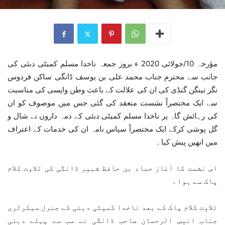
مؤرخہ 10/جولائی 2020 ء بروز جمعہ ناخدا مسلم کمیٹی دبئی کی
جانب سے محترم جناب محمد علی بن یوسف ڈانگی ساکن فردوس
نگر تینگن گنڈی کی ان کی علالت کے باعث وطن واپسی کی مناسبت
سے ایک مختصراً نشست منعقد کی گئی جس میں موصوف کو ان
کی رہائش گاہ پر ناخدا مسلم کمیٹی دبئی کے ذمہ داروں نے شال و
گل پوشی کرکے ایک مختصراً سپاس نامہ ان کی خدمات کے اعتراف
میں انھیں پیش کیا .
اس نشست کا آغاز حماد بن حافظ شبیر ڈانگی کی تلاوت کلام
پاک سے ہوا .
تلاوت کلام پاک کے بعد ناخدا کمیٹی دبئی کے جنرل سیکرٹری
جناب انیس الرحمان صاحب ڈانگی نے سب سے پہلے دبئی