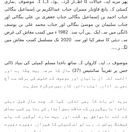
پھر مزید اپنے خیالات کا اظہار کرتے ہوئے کہا کہ موصوف ہماری
کمیٹی کے پانچ فاؤنڈر ممبران جناب عبدالکریم بن إسماعيل بنگالی
جناب احمد بن إسماعيل بنگالی جناب جعفری بن علی بنگالی اور
جناب سلیمان بن موسیٰ بنگالی اور جناب محمد علی بن یوسف
ڈانگی میں سے ایک ہیں آپ سنہ 1982 ء میں کسب معاش کی غرض
سے دبئی کا سفر کیا اور سنہ 2020 تک مسلسل کسب معاش میں
لگے رہے.
موصوف نے اپنے کارواں کے ساتھ ناخدا مسلم کمیٹی کی بنیاد ڈالی
جس پر تقریباً سائنتیس (37) سال کا عرصہ بیت چکا ہے اور
الحمد للہ ان بانیان اور موصوف کے خلوص کی برکت سے آج
بھی یہ ادارہ اپنے دائرہ کار میں سرگرم عمل ہے.
مزید اس بات کا بھی تذکرہ کیا کہ چند سال قبل دبئی
ناخدا ماہیگیروں کے حالات بعض أعذار کی بنا پر کسب معاش
کے لئے ناموافق ہو گئے اور بہت سارے لوگوں کے پاس
فیشنگ بوٹس نہ رہے تو اس کمیٹی کا شیرازہ دھیرے دھیرے
بکھرنے لگا تو اس وقت یہاں پر موجود لوگوں نے جن میں