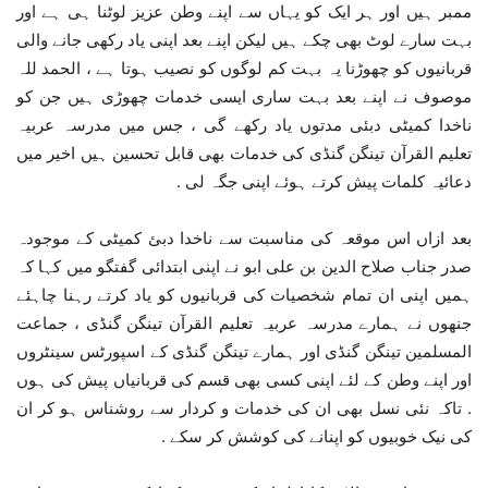
ممبر ہیں اور ہر ایک کو یہاں سے اپنے وطن عزیز لوٹنا ہی ہے اور
بہت سارے لوٹ بھی چکے ہیں لیکن اپنے بعد اپنی یاد رکھی جانے والی
قربانیوں کو چھوڑنا یہ بہت کم لوگوں کو نصیب ہوتا ہے ، الحمد للہ
موصوف نے اپنے بعد بہت ساری ایسی خدمات چھوڑی ہیں جن کو
ناخدا کمیٹی دبئی مدتوں یاد رکھے گی ، جس میں مدرسہ عربیہ
تعلیم القرآن تینگن گنڈی کی خدمات بھی قابل تحسین ہیں اخیر میں
دعائیہ کلمات پیش کرتے ہوئے اپنی جگہ لی .
بعد ازاں اس موقعہ کی مناسبت سے ناخدا دبئ کمیٹی کے موجودہ
صدر جناب صلاح الدین بن علی ابو نے اپنی ابتدائی گفتگو میں کہا کہ
ہمیں اپنی ان تمام شخصیات کی قربانیوں کو یاد کرتے رہنا چاہئے
جنھوں نے ہمارے مدرسہ عربیہ تعلیم القرآن تینگن گنڈی ، جماعت
المسلمین تینگن گنڈی اور ہمارے تینگن گنڈی کے اسپورٹس سینٹروں
اور اپنے وطن کے لئے اپنی کسی بھی قسم کی قربانیاں پیش کی ہوں
. تاکہ نئی نسل بھی ان کی خدمات و کردار سے روشناس ہو کر ان
کی نیک خوبیوں کو اپنانے کی کوشش کر سکے .