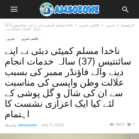
الرئيسية
خبریں
عالمی خبریں
ناخدا مسلم کمیٹی دبئی نے اپنے سائنتیس (37)
سالہ خدمات انجام دینے...
عالمی خبریں
خبریں
ناخدا مسلم کمیٹی دبئی نے اپنے
سائنتیس (37) سالہ خدمات انجام
دینے والے فاؤنڈر ممبر کی بسبب
علالت وطن واپسی کی مناسبت
سے ان کی شال و گل پوشی کے
لئے کیا ایک اعزازی نشست کا
اہتمام
1902
1
July 11, 2020
-
amsozone
بواسطة