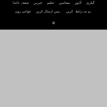
گیلری
آڈیوز
مضامین
تعلیم
خبریں
صفحۂِ ناخدا
ہم سےرابطہ کریں
ہمیں ارسال کریں
عوامی زون
©