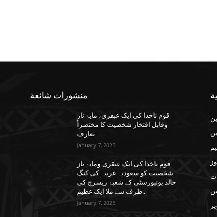
ة
منشورات شائعة
قوم ناخدا کی ایک عبقری، مایۂِ ناز
ن
وقابل افتخار شخصیت کا مختصراً
یں
تعارف
January 7, 2025
یم
وز
قوم ناخدا کی ایک عبقری ومایۂ ناز
شخصیت کو سعودیہ عربیہ کی کنگ
ات
خالد یونیورسٹی کے شعبۂ ریسرچ کی
ن
طرف سے ملا ایک عظیم...
January 7, 2025
یر