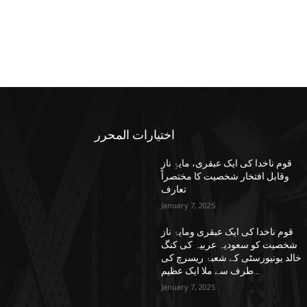
اختيارات المحرر
قوم ناخدا کی ایک عبقری، مایۂِ ناز
وقابل افتخار شخصیت کا مختصراً
تعارف
January 7, 2025
قوم ناخدا کی ایک عبقری ومایۂ ناز
شخصیت کو سعودیہ عربیہ کی کنگ
خالد یونیورسٹی کے شعبۂ ریسرچ کی
طرف سے ملا ایک عظیم...
January 7, 2025