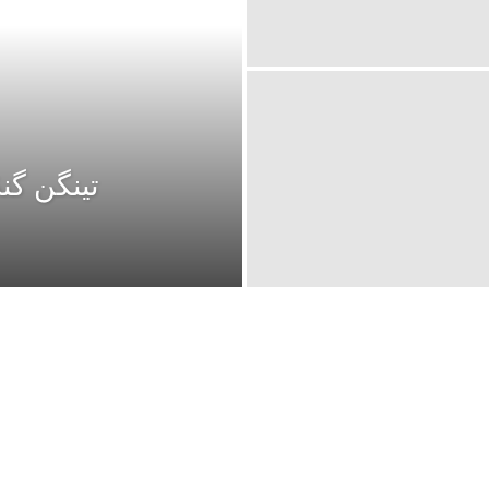
تینگن گ