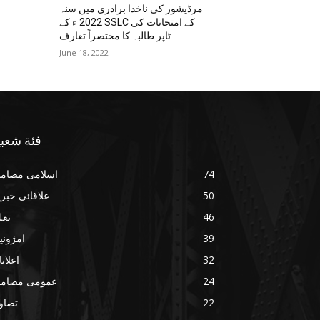
مرڈیشور کی ناخدا برادری میں سنہ
2022 ء کے SSLC کے امتحانات کی
ٹاپر طالبہ کا مختصراً تعارف
June 18, 2022
فئة شعبي
74
اسلامی مضامی
50
علاقائی خبر
46
تعل
39
امژونی
32
اعلان
24
عمومی مضامی
22
تصاو