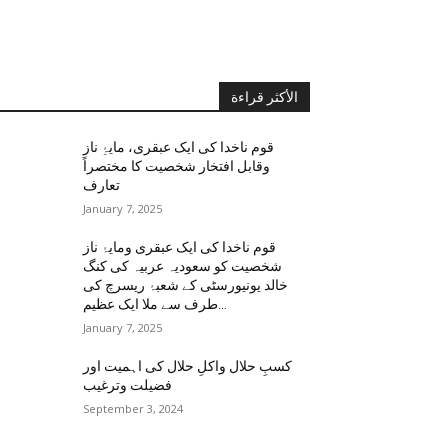
الأكثر قراءة
قوم ناخدا کی ایک عبقری، مایۂِ ناز
وقابل افتخار شخصیت کا مختصراً
تعارف
January 7, 2025
قوم ناخدا کی ایک عبقری ومایۂ ناز
شخصیت کو سعودیہ عربیہ کی کنگ
خالد یونیورسٹی کے شعبۂ ریسرچ کی
طرف سے ملا ایک عظیم...
January 7, 2025
کسبِ حلال واکلِ حلال کی اہمیت اور
فضیلت وترغیب
September 3, 2024