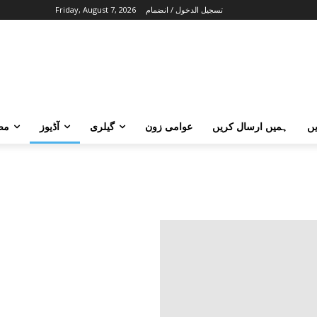
تسجيل الدخول / انضمام
Friday, August 7, 2026
ں
ہمیں ارسال کریں
عوامی زون
گیلری
آڈیوز
مض