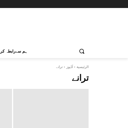
ہم سےرابطہ کری
الرئيسية
آڈیوز
ترانے
ترانے