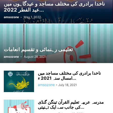
ناخدا برادری کی مختلف مساجد و عیدگاہوں میں
عید الفطر 2022...
amsozone
-
May 1, 2022
تعلیمی رہنمائی و تقسیم انعامات
amsozone
-
August 28, 2021
ناخدا برادری کی مختلف مساجد میں
امسال سنہ 2021 ء...
amsozone
-
July 18, 2021
مدرسہ عربیہ تعلیم القرآن تینگن گنڈی
کی جانب سے ایک تہنیتی...