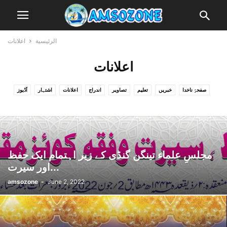
الرئيسية
اعلانات
اعلانات
صفحۂِ ناخدا
خبریں
تعلیم
تصاویر
اندراج
اعلانات
اشتہار
آڈیوز
ویڈیوز
مضامین
گیلری
عوامی زون
مجلسِ علماء تینگن گنڈی کے زیر اہتمام ایک حفظ
اور سیرت...
amsozone
-
June 2, 2022