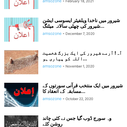
amsozone
-
February 18, 2021
شیرور میں ناخدا ویلفیئر ایسوسی ایشن
شیرور کی چھٹی سالانہ میٹنگ...
amsozone
-
December 7, 2020
آہ! آرمے شیرور کی ایک بزرگ شخصیت
اللہ کو پیاری ہو...
amsozone
-
November 1, 2020
شیرور میں ایک منتخب قرآنی سورتوں کے
مسابقہ کے انعقاد کا...
amsozone
-
October 22, 2020
وہ سورج ڈوب گیا جس نے کئی چاند
روشن کئے