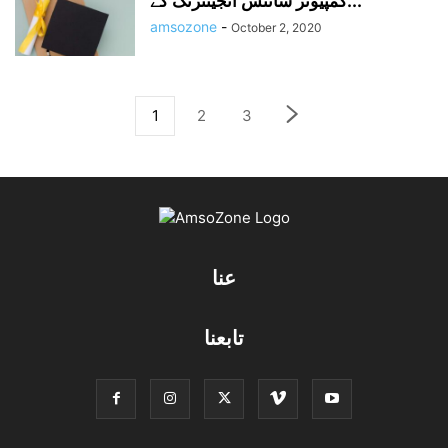
کمپیوٹر سائنس انجینئرنگ کے...
amsozone
-
October 2, 2020
1
2
3
عنا
تابعنا