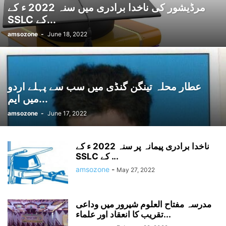
مرڈیشور کی ناخدا برادری میں سنہ 2022 ء کے
SSLC کے...
amsozone
-
June 18, 2022
عطار محلہ تینگن گنڈی میں سب سے پہلے اردو
میں ایم...
amsozone
-
June 17, 2022
ناخدا برادری پیمانہ پر سنہ 2022 ء کے
SSLC کے ...
amsozone
-
May 27, 2022
مدرسہ مفتاح العلوم شیرور میں وداعی
تقریب کا انعقاد اور علماء...