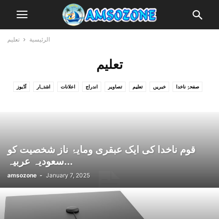
الرئيسية
تعلیم
تعلیم
صفحۂِ ناخدا
خبریں
تعلیم
تصاویر
اندراج
اعلانات
اشتہار
آڈیوز
ویڈیوز
مضامین
گیلری
عوامی زون
قوم ناخدا کی ایک عبقری ومایۂ ناز شخصیت کو
سعودیہ عربیہ...
amsozone
-
January 7, 2025