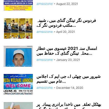
amsozone
-
August 22, 2021
فردوس نگر تینگن گنڈی میں ، شبینہ
مکتب فردوس نگر کے...
amsozone
-
April 20, 2021
امسال سنہ2021 عیسوی میں عطار
محلہ تینگن گنڈی کے حفاظ میں...
amsozone
-
January 23, 2021
شیرور میں چھٹی اے جی ایم کے اجلاس
عام میں تقسیم...
amsozone
-
December 14, 2020
بھٹکل تعلقہ میں ناخدا برادری پیمانہ پر