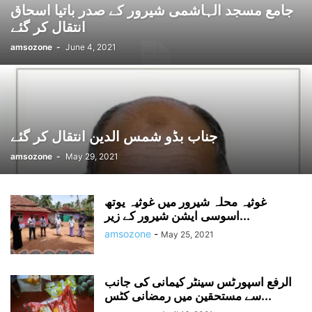
جامع مسجد الہاشمی شیرور کے صدر باتیا اسحاق
انتقال کر گئے
amsozone
-
June 4, 2021
جناب بڈو شمس الدین انتقال کر گئے
amsozone
-
May 29, 2021
غوثیہ محلہ شیرور میں غوثیہ یوتھ
اسوسی ایشن شیرور کے زیر...
amsozone
-
May 25, 2021
الرفع اسپورٹس سینٹر کیمانی کی جانب
سے مستحقین میں رمضانی کٹس...