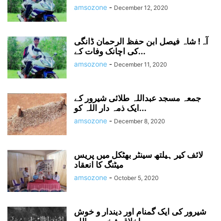
amsozone
-
December 12, 2020
آہ! شاہ فیصل ابن حفظ الرحمان ڈانگی
کی اچانک وفات کے...
amsozone
-
December 11, 2020
جمعہ مسجد عبداللہ طلائی شیرور کے
ایک ذمہ دار اللہ کو...
amsozone
-
December 8, 2020
لائف کیر ہیلتھ سینٹر بھٹکل میں پریس
میٹنگ کا انعقاد
amsozone
-
October 5, 2020
شیرور کی ایک گمنام اور دیندار و خوش