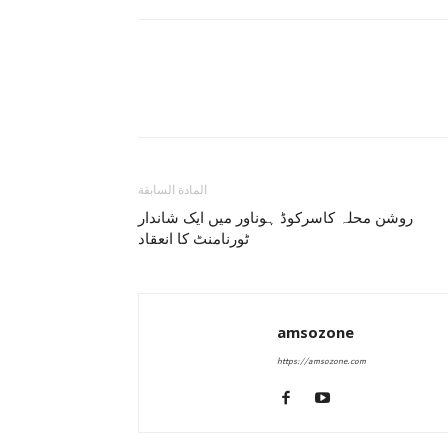
المادة السابقة
روشن محلہ کاسرکوڈ ہوناور میں ایک شاندار
ٹورنامنٹ کا انعقاد
amsozone
https://amsozone.com