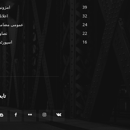
39
امژونی
32
اعلان
24
عمومی مضامی
22
تصاو
16
اسپورٹ
تابع