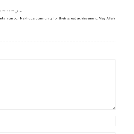
May 15, 2018 في 6:25 pm
dents from our Nakhuda community for their great achievement. May Allah