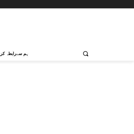
ہم سےرابطہ کری