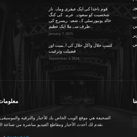
وز
قوم ناخدا کی ایک عبقری ومایۂ ناز
شخصیت کو سعودیہ عربیہ کی کنگ
ات
خالد یونیورسٹی کے شعبۂ ریسرچ کی
ن
طرف سے ملا ایک عظیم...
January 7, 2025
یر
س
کسبِ حلال واکلِ حلال کی اہمیت اور
فضیلت وترغیب
September 3, 2024
نا
معلومات 
الصحيفة هي موقع الويب الخاص بك للأخبار والترفيه والموسيقى.
نقدم لك أحدث الأخبار ومقاطع الفيديو مباشرة من صناعة الترفيه.