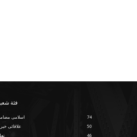
فئة شعبي
74
اسلامی مضامی
50
علاقائی خبر
46
تعل