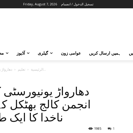
تسجيل الدخول / انضمام
Friday, August 7, 2026
ں
ہمیں ارسال کریں
عوامی زون
گیلری
آڈیوز
مض
دھارواڑ یونیورسٹی کے ٹاپ10 طلباء میں انجمن کالج بھٹکل کے تین طلباء...
الرئيسية
تعلیم
انجمن کالج بھٹکل کے
ناخدا کا ایک 
1985
1