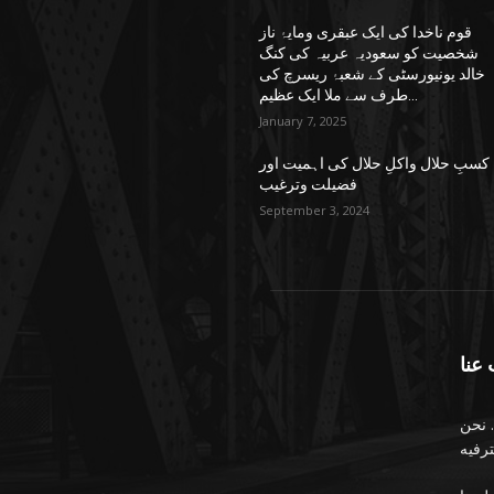
قوم ناخدا کی ایک عبقری ومایۂ ناز
شخصیت کو سعودیہ عربیہ کی کنگ
خالد یونیورسٹی کے شعبۂ ریسرچ کی
طرف سے ملا ایک عظیم...
January 7, 2025
کسبِ حلال واکلِ حلال کی اہمیت اور
فضیلت وترغیب
September 3, 2024
عنا
 نحن