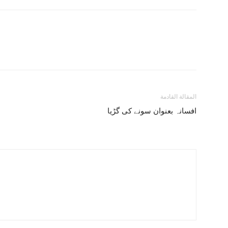
المقالة القادمة
افسانہ بعنوان سونے کی گڑیا