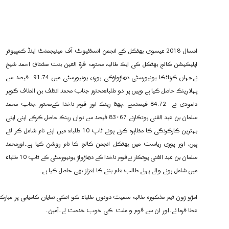
امسال 2018 عیسوی بھٹکل کے انجمن انسٹٹیوٹ آف مینیجمنٹ اینڈ کمپیوٹر
اپلیکیشن کالج بھٹکل کی ایک طالبہ محترمہ قرۃ العین بنت مشتاق احمد شیخ
نےجہاں کرناٹکا یونیورسٹی دھاڑواڑکی پوری یونیورسٹی میں 91.74 فیصد سے
پہلا رینک حاصل کیا ہے وہیں پر دو طلباءمحترم جناب محمد انظف بن الطاف گوہر
دامودی نے 84.72 فیصدسے چھٹا رینک اور قوم ناخدا کےمحترم جناب محمد
سلمان بن عبد الغنی پوتکارنے 83۰67 فیصد سے نواں رینک حاصل کرکے اپنی اپنی
بہترین کارکردگی کا مظاہرہ کرتے ہوئے ٹاپ 10 طلباء میں اپنے نام شامل کر لئے
ہیں. اور پوری ریاست میں بھٹکل انجمن کالج کا نام روشن کیا ہے۔اورمحمد
سلمان بن عبد الغنی پوتکار نےقوم ناخدا کے دھاڑواڑ یونیورسٹی کے ٹاپ 10 طلباء
میں شامل ہونے والے پہلے طالب علم بننے کا اعزاز بھی حاصل کیا ہے۔
امژو زون ٹیم مذکورہ طالبہ سمیت دونوں طلباء کو انکی نمایاں کامیابی پر مبارکبا
عطا فرما ئے۔اور ان سے قوم و ملت کی خوب خدمت لے۔آمین۔