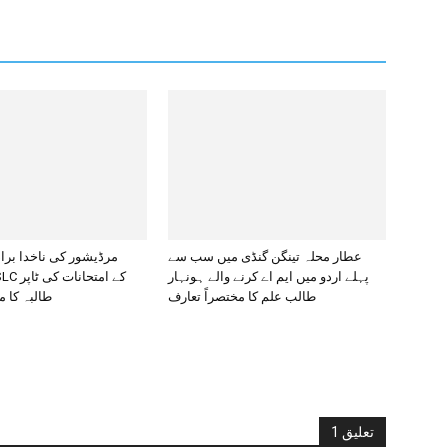
عطار محلہ تینگن گنڈی میں سب سے
مرڈیشور کی ناخدا برا
پہلے اردو میں ایم اے کرنے والے ہونہار
طالب علم کا مختصراً تعارف
طالبہ کا م
1 تعليق