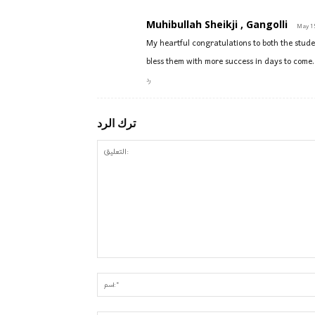
Muhibullah Sheikji , Gangolli
My heartful congratulations to both the stu
bless them with more success in days to come.
رد
ترك الرد