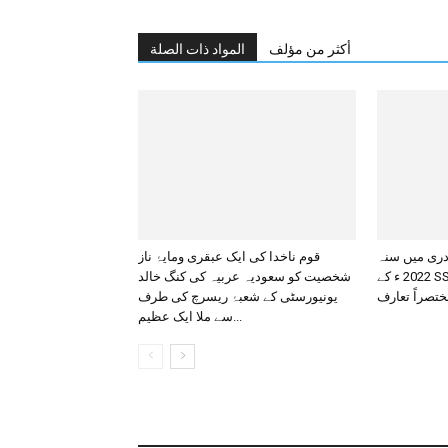
أكثر من مؤلف
المواد ذات الصلة
دری میں سنہ
قوم ناخدا کی ایک عبقری ومایۂ ناز
2022 ء کے SSLC کے امتحانات کی ٹاپر
شخصیت کو سعودیہ عربیہ کی کنگ خالد
ختصراً تعارف
یونیورسٹی کے شعبۂ ریسرچ کی طرف
سے ملا ایک عظیم...