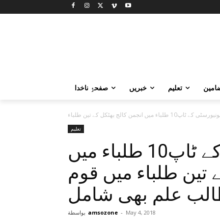
امین
تعلیم
خبریں
صفحۂِ ناخدا
تعلیم
دھارواڑ یونیورسٹی کے ٹاپ10 طلباء میں
 تین طلباء میں قوم
طالب علم بھی شامل
May 4, 2018
-
amsozone
بواسطة