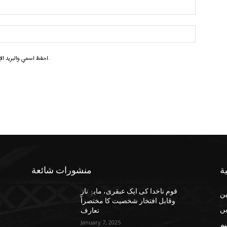
احفظ اسمي والبريد الإلكتروني وموقع الويب في هذا المتصفح للمرة الأولى التي أعلق فيها.
ة
منشورات شائعة
قوم ناخدا کی ایک عبقری، مایۂِ ناز
ن
وقابل افتخار شخصیت کا مختصراً
یں
تعارف
January 7, 2025
یم