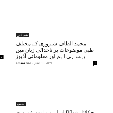
طبی آڈیوز
محمد الطاف شیروری کے مختلف
طبی موضوعات پر ناخدائی زبان میں
بہت ہی اہم اور معلوماتی آڈیوز
0
amsozone
-
June 19, 2019
0
نظمیں
چکلاتل فولؔ ابراہیم مامدو شیروری