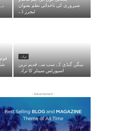
شیروری کی ناخدائی نظم بعنوان
بہ
ٹیچرز ڈے
ترانے
قوم 
تینگن گنڈی کے سب سے قدیم ترین
شاع
اسپورٹس سینٹر کا ترانہ
- Advertisment -