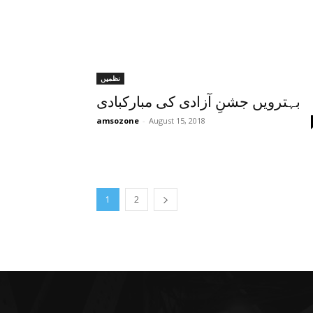
نظمیں
بہترویں جشنِ آزادی کی مبارکبادی
amsozone
-
August 15, 2018
1
2