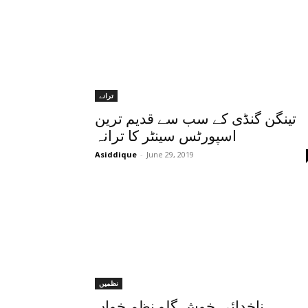
ترانے
تینگن گنڈی کے سب سے قدیم ترین
اسپورٹس سینٹر کا ترانہ
Asiddique
-
June 29, 2019
نظمیں
ناخدائی خوش گلو نظم خواں