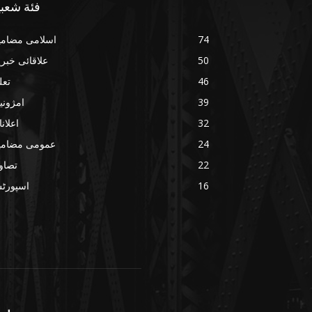
فئة شعبي
74
اسلامی مضامی
50
علاقائی خبر
46
تعل
39
امژونی
32
اعلان
24
عمومی مضامی
22
تصاو
16
اسپورٹ