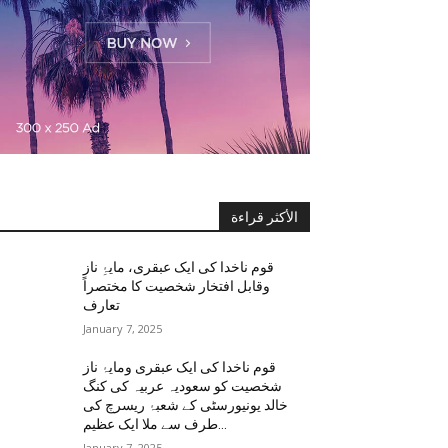
الأكثر قراءة
قوم ناخدا کی ایک عبقری، مایۂِ ناز
وقابل افتخار شخصیت کا مختصراً
تعارف
January 7, 2025
قوم ناخدا کی ایک عبقری ومایۂ ناز
شخصیت کو سعودیہ عربیہ کی کنگ
خالد یونیورسٹی کے شعبۂ ریسرچ کی
طرف سے ملا ایک عظیم...
January 7, 2025