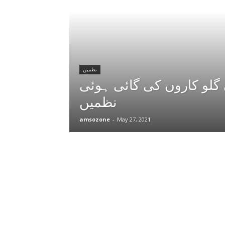
نظمیں
گلو کاروں کی گائی ہوئی
نظمیں
amsozone
-
May 27, 2021