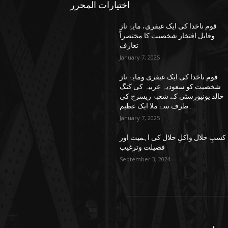
اختيارات المحرر
قوم ناخدا کی ایک عبقری، مایۂِ ناز
وقابل افتخار شخصیت کا مختصراً
تعارف
January 7, 2025
قوم ناخدا کی ایک عبقری ومایۂ ناز
شخصیت کو سعودیہ عربیہ کی کنگ
خالد یونیورسٹی کے شعبۂ ریسرچ کی
طرف سے ملا ایک عظیم...
January 7, 2025
کسبِ حلال واکلِ حلال کی اہمیت اور
فضیلت وترغیب
September 3, 2024