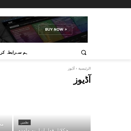
ہم سےرابطہ کری
الرئيسية
آڈیوز
آڈیوز
نظمیں
مح
چکلاتل فول ابراہیم مامدو