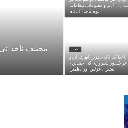
ت ہی اہم و معلوماتی پیغامات
قوم ناخدا کے نام
مختلف ناخدائی 
نظمیں
ناخدا کے ایک بہترین ابھرتے اردو
ر شَہوَر شیروری کی حمدیں ،
نعتیں ، غزلیں اور نظمیں