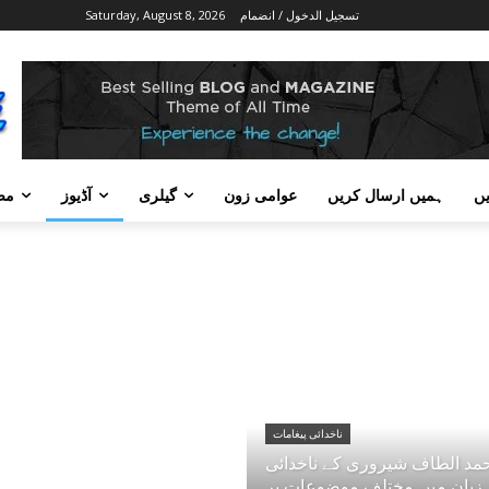
تسجيل الدخول / انضمام
Saturday, August 8, 2026
ں
ہمیں ارسال کریں
عوامی زون
گیلری
آڈیوز
مض
ناخدائی پیغامات
مد الطاف شیروری کے ناخدائی
زبان میں مختلف موضوعات پر