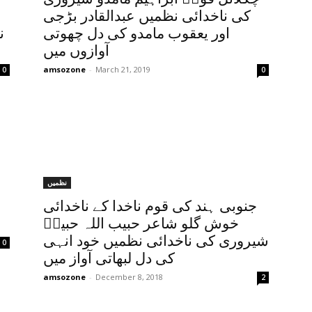
کی ناخدائی نظمیں عبدالقادر بڑجی
اور یعقوب مامدو کی دل چھوتی
ن
آوازوں میں
amsozone
-
March 21, 2019
0
0
نظمیں
جنوبی ہند کی قوم ناخدا کے ناخدائی
خوش گلو شاعر حبیب اللہ حبیبؔ
شیروری کی ناخدائی نظمیں خود انہی
0
کی دل لبھاتی آواز میں
amsozone
-
December 8, 2018
2