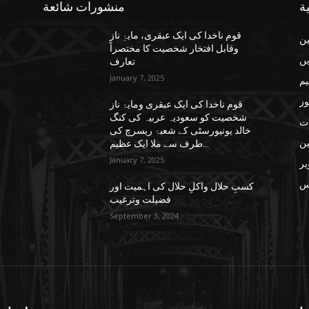
ة
منشورات شائعة
قوم ناخدا کی ایک عبقری، مایۂِ ناز
ن
وقابل افتخار شخصیت کا مختصراً
یں
تعارف
January 7, 2025
یم
وز
قوم ناخدا کی ایک عبقری ومایۂ ناز
شخصیت کو سعودیہ عربیہ کی کنگ
ات
خالد یونیورسٹی کے شعبۂ ریسرچ کی
ن
طرف سے ملا ایک عظیم...
January 7, 2025
یر
س
کسبِ حلال واکلِ حلال کی اہمیت اور
فضیلت وترغیب
September 3, 2024