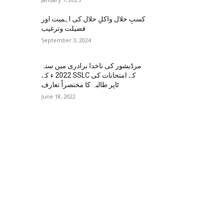
کسبِ حلال واکلِ حلال کی اہمیت اور
فضیلت وترغیب
September 3, 2024
مرڈیشور کی ناخدا برادری میں سنہ
2022 ء کے SSLC کے امتحانات کی
ٹاپر طالبہ کا مختصراً تعارف
June 18, 2022