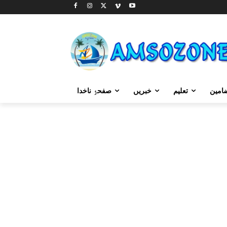
امین
تعلیم
خبریں
صفحۂِ ناخدا