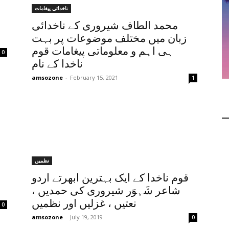
ناخدائی پیغامات
محمد الطاف شیروری کے ناخدائی
زبان میں مختلف موضوعات پر بہت
ہی اہم و معلوماتی پیغامات قوم
0
ناخدا کے نام
amsozone
-
February 15, 2021
1
نظمیں
قوم ناخدا کے ایک بہترین ابھرتے اردو
شاعر شَہوَر شیروری کی حمدیں ،
نعتیں ، غزلیں اور نظمیں
0
amsozone
-
July 19, 2019
0