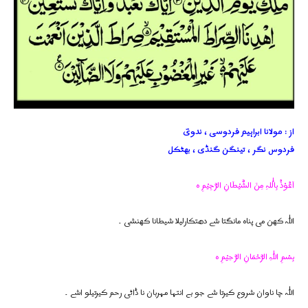
از : مولانا ابراہیم فردوسی ، ندویؔ
فردوس نگر ، تینگن گنڈی ، بھٹکل
اَعُوْذُ بِالّٰلہِ مِنَ الشَّیْطَانِ الرَّجِیْمِ ہ
اللہ کھن می پناہ مانگتا شے دھتکارلیلا شیطانا کھنشی ۔
بِسْمِ اللہِ الرَّحْمَانِ الرَّحِیْمِ ہ
اللہ چا ناوان شروع کیرتا شے جو بے انتہا مہربان نا ڈاٹی رحم کیرتیلو اشے ۔