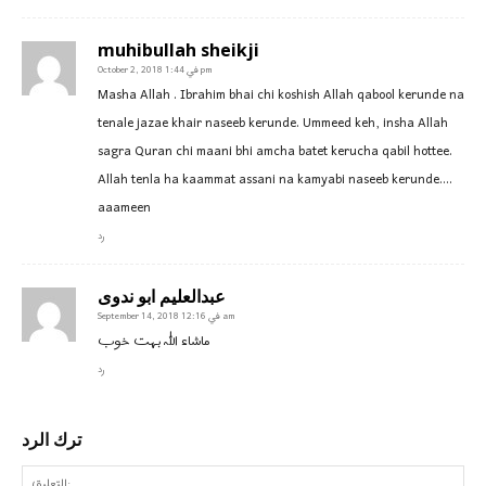
muhibullah sheikji
October 2, 2018 في 1:44 pm
Masha Allah . Ibrahim bhai chi koshish Allah qabool kerunde na
tenale jazae khair naseeb kerunde. Ummeed keh, insha Allah
sagra Quran chi maani bhi amcha batet kerucha qabil hottee.
Allah tenla ha kaammat assani na kamyabi naseeb kerunde….
aaameen
رد
عبدالعلیم ابو ندوی
September 14, 2018 في 12:16 am
ماشاء اللہ بہت خوب
رد
ترك الرد