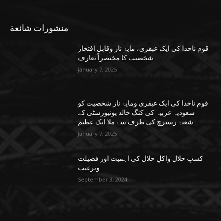
منشورات شائعة
قوم ناخدا کی ایک عبقری، مایۂِ ناز وقابل افتخار
شخصیت کا مختصراً تعارف
January 7, 2025
قوم ناخدا کی ایک عبقری ومایۂ ناز شخصیت کو
سعودیہ عربیہ کی کنگ خالد یونیورسٹی کے
شعبۂ ریسرچ کی طرف سے ملا ایک عظیم...
January 7, 2025
کسبِ حلال واکلِ حلال کی اہمیت اور فضیلت
وترغیب
September 3, 2024