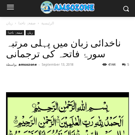
الرئيسية
صفحۂِ ناخدا
زبان
زبان
صفحۂِ ناخدا
ناخدائی زبان میں پہلی مرتبہ
سورۂ فاتحہ کی ترجمانی
5
4144
September 13, 2018
-
amsozone
بواسطة