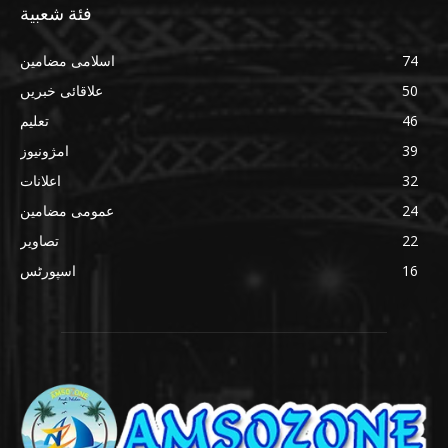
فئة شعبية
74
اسلامی مضامین
50
علاقائی خبریں
46
تعلیم
39
امژونیوز
32
اعلانات
24
عمومی مضامین
22
تصاویر
16
اسپورٹس