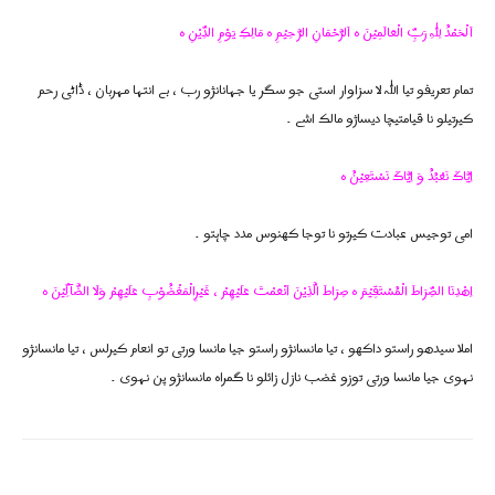
اَلْحَمْدُ لِلّٰہِ رَبِّ الْعَالَمِیْنَ ہ اَلرَّحْمَانِ الرَّحِیْمِ ہ مَالِکِ یَوْمِ الدِّیْنِ ہ
تمام تعریفو تیا اللہ لا سزاوار استی جو سگر یا جہانانژو رب ، بے انتہا مہربان ، ڈاٹی رحم
کیرتیلو نا قیامتیچا دیساژو مالک اشے ۔
اِیَّاکَ نَعْبُدُ وَ اِیَّاکَ نَسْتَعِیْنُ ہ
امی توجیس عبادت کیرتو نا توجا کھنوس مدد چاہتو ۔
اِھْدِنَا الصِّرَاطَ الْمُسْتَقِیْمَ ہ صِرَاطَ الَّذِیْنَ اَنْعَمْتَ عَلَیْھِمْ ، غَیْرِالْمَغْضُوْبِ عَلَیْھِمْ وَلَا الضَّآلِّیْنَ ہ
املا سیدھو راستو داکھو ، تیا مانسانژو راستو جیا مانسا ورتی تو انعام کیرلس ، تیا مانسانژو
نہوی جیا مانسا ورتی توزو غضب نازل زائلو نا گمراہ مانسانژو پن نہوی ۔