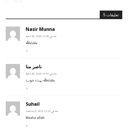
5 تعليقات
Nasir Munna
April 30, 2020 في 10:59 am
ماشاءالله
رد
ناصر منا
April 30, 2020 في 10:57 am
ماشاءالله بہت خوب
رد
Suhail
January 5, 2019 في 12:22 am
Masha allah
رد