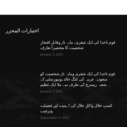
اختيارات المحرر
قوم ناخدا کی ایک عبقری، مایۂِ ناز وقابل افتخار
شخصیت کا مختصراً تعارف
January 7, 2025
قوم ناخدا کی ایک عبقری ومایۂ ناز شخصیت کو
سعودیہ عربیہ کی کنگ خالد یونیورسٹی کے
شعبۂ ریسرچ کی طرف سے ملا ایک عظیم...
January 7, 2025
کسبِ حلال واکلِ حلال کی اہمیت اور فضیلت
وترغیب
September 3, 2024