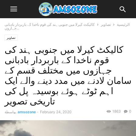
الرئيسية
تصاویر
کالیکٹ کیرلا میں جنوبی ہند کی قوم ناخدا کے باربردار بادبانی
جہازوں...
تصاویر
کالیکٹ کیرلا میں جنوبی ہند کی
قوم ناخدا کے باربردار بادبانی
جہازوں میں مختلف قسم کے
سامان لادنے میں مدد دینے والے ایک
اہم ٹوٹے ہوئے بوسیدہ پل کی
تاریخی تصویر
1863
0
February 24, 2020
-
amsozone
بواسطة