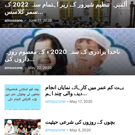
ألمبرہ تنظیم شیرور کے زیر اہتمام سنہ 2022 کے
سمر کلاسس...
amsozone
-
June 11, 2020
ناخدا برادری کے سنہ 2020 ء کے معصوم روزہ
داروں کی...
amsozone
-
May 22, 2020
بہت کم عمر میں کارہائے نمایاں انجام
دینے والی چند اہم...
amsozone
-
May 17, 2020
بچوں کے روزوں کی شرعی حیثیت
amsozone
-
May 5, 2020