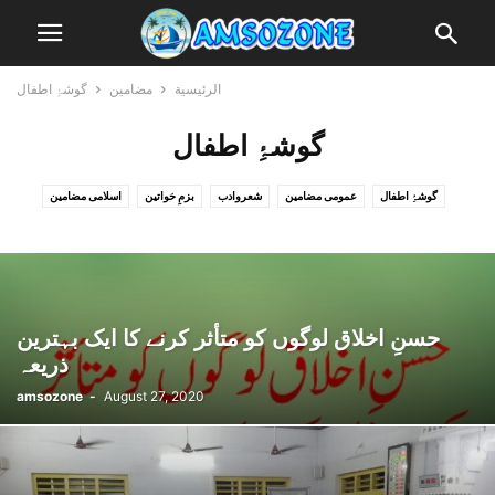
الرئيسية
مضامین
گوشۂِ اطفال
گوشۂِ اطفال
گوشۂِ اطفال
عمومی مضامین
شعروادب
بزمِ خواتین
اسلامی مضامین
ناخدائی مضامین
حسنِ اخلاق لوگوں کو متأثر کرنے کا ایک بہترین
ذریعہ
amsozone
-
August 27, 2020