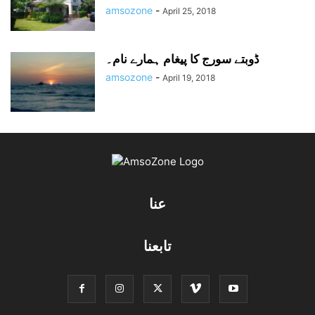
amsozone
-
April 25, 2018
ڈوبتے سورج کا پیغام ہمارے نام۔
amsozone
-
April 19, 2018
عنا
تابعنا