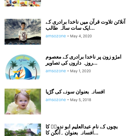
آنلائن تلاوت قرآن میں ناخدا برادری کے
ایک سات سالہ طالب...
amsozone
-
May 4, 2020
امژو زون پر ناخدا برادری کے معصوم
روزہ داروں کی تصاویر...
amsozone
-
May 1, 2020
افسانہ بعنوان سونے کی گڑیا
amsozone
-
May 5, 2018
بچوں کے نام عبدالعلیم ابو ندویؔ کا
افسانہ بعنوان ۔آنگن کا...