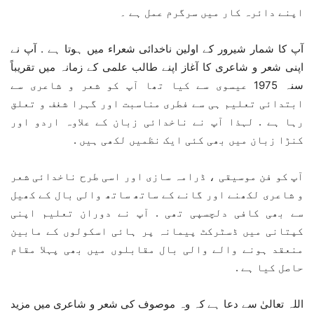
اپنے دائرہ کار میں سرگرم عمل ہے ۔
آپ کا شمار شیرور کے اولین ناخدائی شعراء میں ہوتا ہے . آپ نے
اپنی شعر و شاعری کا آغاز اپنے طالب علمی کے زمانہ میں تقریباً
سنہ 1975 عیسوی سے کیا تھا آپ کو شعر و شاعری سے
ابتدائی تعلیم ہی سے فطری مناسبت اور گہرا شغف و تعلق
رہا ہے . لہذا آپ نے ناخدائی زبان کے علاوہ اردو اور
کنڑا زبان میں بھی کئی ایک نظمیں لکھی ہیں .
آپ کو فن موسیقی ، ڈرامہ سازی اور اسی طرح ناخدائی شعر
و شاعری لکھنے اور گانے کے ساتھ ساتھ والی بال کے کھیل
سے بھی کافی دلچسپی تھی . آپ نے دوران تعلیم اپنی
کپتانی میں ڈسٹرکٹ پیمانہ پر ہائی اسکولوں کے مابین
منعقد ہونے والے والی بال مقابلوں میں بھی پہلا مقام
حاصل کیا ہے .
اللہ تعالیٰ سے دعا ہے کہ وہ موصوف کی شعر و شاعری میں مزید