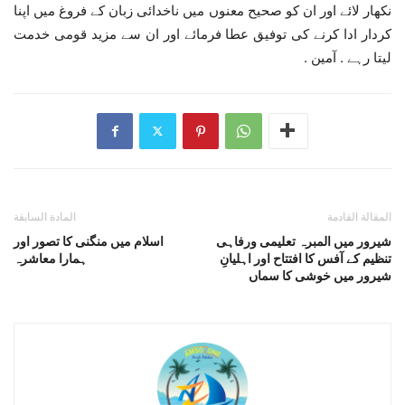
نکھار لائے اور ان کو صحیح معنوں میں ناخدائی زبان کے فروغ میں اپنا
کردار ادا کرنے کی توفیق عطا فرمائے اور ان سے مزید قومی خدمت
لیتا رہے . آمین .
المقالة القادمة
المادة السابقة
شیرور میں المبرہ تعلیمی ورفاہی
اسلام میں منگنی کا تصور اور
تنظیم کے آفس کا افتتاح اور اہلیانِ
ہمارا معاشرہ
شیرور میں خوشی کا سماں