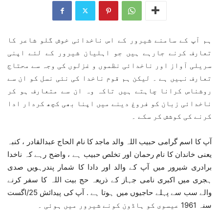
ہم آپ کے سامنے شیرور کے اس ناخدائی خوش گلو شاعر کا
تعارف کرنے جارہے ہیں جو اہلیان شیرور کے لئے اپنی
سریلی آواز اور ناخدائی نظموں و غزلوں کی وجہ سے محتاج
تعارف نہیں ہے ۔ لیکن ہم قوم ناخدا کی نئی نسل کو ان سے
روشناس کرانا چاہتے ہیں تاکہ وہ ان سے متعارف ہو کر
ناخدائی زبان کو فروغ دینے میں اپنا بھی کچھ کردار ادا
کرنے کی کوشش کر سکے ۔
آپ کا اسم گرامی حبیب اللہ والد ماجد کا نام الحاج عبدالقادر ، کنبہ
یعنی خاندان کا نام رحمان اور تخلص حبيب ہے ، واضح رہے کہ ناخدا
برادری شیرور میں آپ کے والد اور دادا کا شمار پندرہویں صدی
ہجری میں اکبری نامی جہاز کے ذریعہ حج بیت اللہ کا سفر کرنے
والے سب سے پہلے حاجیوں میں ہوتا ہے . آپ کی پیدائش 25/اگست
سنہ 1961 عیسوی کو ہاڈون کونے شیرور میں ہوئی ۔