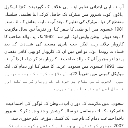
آپ نے اپنی ابتدائی تعلیم اپنے ہی علاقہ کے گورنمنٹ کنڑا اسکول
ہاڈون کونے شیرور میں میٹرک تک حاصل کرکے اپنا تعلیمی سلسلہ
منقطع کر دیا . میٹرک کی تعلیم کے بعد آپ نے اپنے معاش کے لئے سنہ
1981 عیسوی میں ابو ظبی کا سفر کیا اور تقریباً تین سال ملازمت
کے بعد دوبارہ وطن واپس لوٹے اور سنہ 1992 تک اپنے والد صاحب کا
کاروبار چلاتے رہے لیکن جب بابری مسجد کی شہادت کے بعد
فسادات رونما ہوئے تو اس میں ان کے کاروبار کو بھی کافی نقصان
پہنچا تو مجبوراً ان کے والد صاحب نے کاروبار بند کر دیا ، لہٰذا آپ نے
سنہ 1993 عیسوی میں سعودیہ عربیہ کا سفر کیا اور دمام کی ایک
میڈیکل کمپنی میں تقریباً 22/سال ملازمت کرنے کے بعد سعودیہ
میں الجوب نامی مقام پر خود کا کاروبار کرنے لگے اور
تاحال اسی کو سنبھالے ہوئے ہیں .
سعودیہ میں ملازمت کے دوران آپ نے وطن کے لوگوں کی اجتماعیت
قائم کرنے کے لئے مسلسل دو سالہ کوشش و جد و جہد کر کے شیرور
ناخدا جماعت دمام کے نام سے ایک کمیٹی مؤرخہ یکم جنوری سنہ
2007 عیسوی کو تشکیل دی جو اللہ کے فضل و کرم سے اب تک