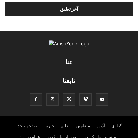
عنا
تابعنا
گیلری
آڈیوز
مضامین
تعلیم
خبریں
صفحۂِ ناخدا
ہم سےرابطہ کریں
ہمیں ارسال کریں
عوامی زون