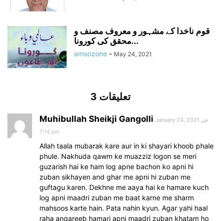
قوم ناخدا کے مشہور و معروف مصنف و
محقق کی کورونا...
amsozone
-
May 24, 2021
3 تعليقات
Muhibullah Sheikji Gangolli
January 24, 2021 في
7:14 pm
Allah taala mubarak kare aur in ki shayari khoob phale
phule. Nakhuda qawm ke muazziz logon se meri
guzarish hai ke ham log apne bachon ko apni hi
zuban sikhayen and ghar me apni hi zuban me
guftagu karen. Dekhne me aaya hai ke hamare kuch
log apni maadri zuban me baat karne me sharm
mahsoos karte hain. Pata nahin kyun. Agar yahi haal
raha anqareeb hamari apni maadri zuban khatam ho