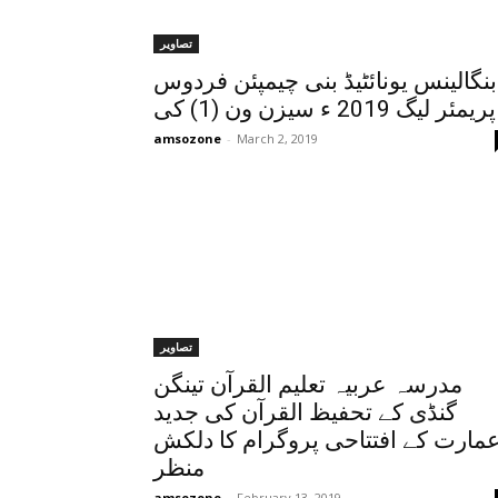
تصاویر
بنگالینس یونائٹیڈ بنی چیمپئن فردوس
پریمئر لیگ 2019 ء سیزن ون (1) کی
amsozone
-
March 2, 2019
تصاویر
مدرسہ عربیہ تعلیم القرآن تینگن
گنڈی کے تحفیظ القرآن کی جدید
مارت کے افتتاحی پروگرام کا دلکش
منظر
amsozone
-
February 13, 2019