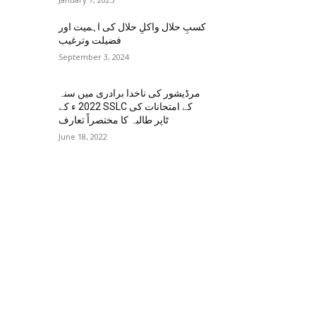
کسبِ حلال واکلِ حلال کی اہمیت اور
فضیلت وترغیب
September 3, 2024
مرڈیشور کی ناخدا برادری میں سنہ
2022 ء کے SSLC کے امتحانات کی
ٹاپر طالبہ کا مختصراً تعارف
June 18, 2022