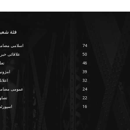
فئة شعبي
74
اسلامی مضامی
50
علاقائی خبر
46
تعل
39
امژونی
32
اعلان
24
عمومی مضامی
22
تصاو
16
اسپورٹ