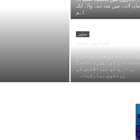
ان لادنے میں مدد دینے والے ایک
اہم...
تصاویر
ناخدا ویب سائٹ
www.amsozone.com کی
وزون ٹیم کی طرف سے جمیع
سلمانان اور پوری ناخدا
برادری کو عیدالاضحیٰ کی
پرخلوص مبارکباد ۔