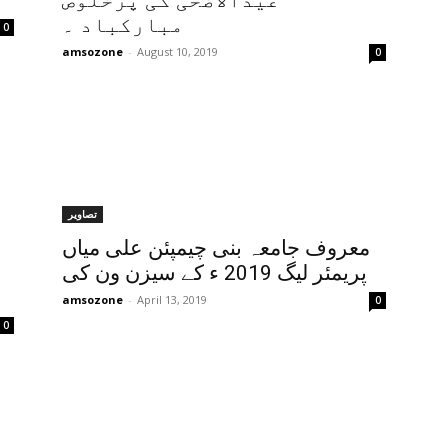
عیدالاضحیٰ کی پرخلوص
مبارکباد ۔
0
amsozone
-
August 10, 2019
0
تصاویر
معروف جامعہ بنی چیمپئن علی میاں
پریمئر لیگ 2019 ء کے سیزن ون کی
amsozone
-
April 13, 2019
0
0