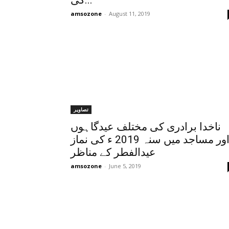
کی...
amsozone
-
August 11, 2019
تصاویر
ناخدا برادری کی مختلف عیدگاہوں
اور مساجد میں سنہ 2019 ء کی نماز
عیدالفطر کے مناظر
amsozone
-
June 5, 2019