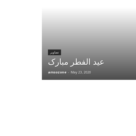
تصاویر
عید الفطر مبارک
amsozone
-
May 23, 2020