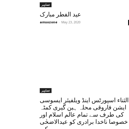
تصاویر
عید الفطر مبارک
amsozone
-
May 23, 2020
تصاویر
الثناء اسپورٹس اینڈ ویلفیئر ایسوسی
ایشن فاروقی محلہ ہبن گیری کمٹہ
کی طرف سے تمام عالم اسلام اور
خصوصا ناخدا برادری کو عیدالاضحٰی