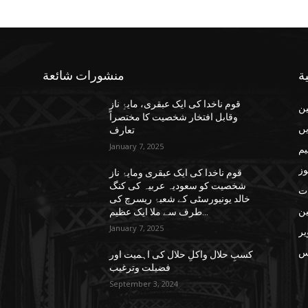
ة
منشورات شائعة
قوم ناخدا کی ایک عبقری، مایۂِ ناز
ن
وقابل افتخار شخصیت کا مختصراً
یں
تعارف
January 7, 2025
یم
وز
قوم ناخدا کی ایک عبقری ومایۂ ناز
شخصیت کو سعودیہ عربیہ کی کنگ
ات
خالد یونیورسٹی کے شعبۂ ریسرچ کی
ن
طرف سے ملا ایک عظیم...
January 7, 2025
یر
س
کسبِ حلال واکلِ حلال کی اہمیت اور
فضیلت وترغیب
September 3, 2024