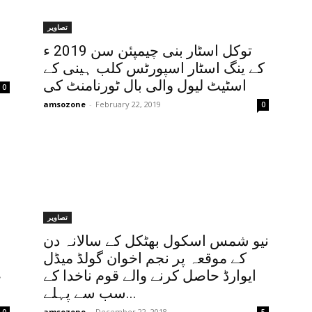
تصاویر
توکل اسٹار بنی چیمپئن سن 2019 ء
کے ینگ اسٹار اسپورٹس کلب ہینی کے
اسٹیٹ لیول والی بال ٹورنامنٹ کی
0
amsozone
-
February 22, 2019
0
تصاویر
نیو شمس اسکول بھٹکل کے سالانہ دن
کے موقعہ پر نجم اخوان گولڈ میڈل
ایوارڈ حاصل کرنے والے قوم ناخدا کے
ع
سب سے پہلے...
amsozone
-
December 22, 2018