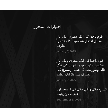
اختيارات المحرر
قوم ناخدا کی ایک عبقری، مایۂِ ناز
وقابل افتخار شخصیت کا مختصراً
تعارف
January 7, 2025
قوم ناخدا کی ایک عبقری ومایۂ ناز
شخصیت کو سعودیہ عربیہ کی کنگ
خالد یونیورسٹی کے شعبۂ ریسرچ کی
طرف سے ملا ایک عظیم...
January 7, 2025
کسبِ حلال واکلِ حلال کی اہمیت اور
فضیلت وترغیب
September 3, 2024