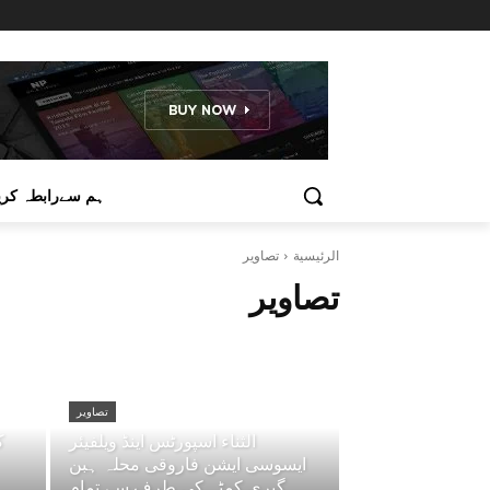
ہم سےرابطہ کری
الرئيسية
تصاویر
تصاویر
تصاویر
الثناء اسپورٹس اینڈ ویلفیئر
ک
ایسوسی ایشن فاروقی محلہ ہبن
گیری کمٹہ کی طرف سے تمام