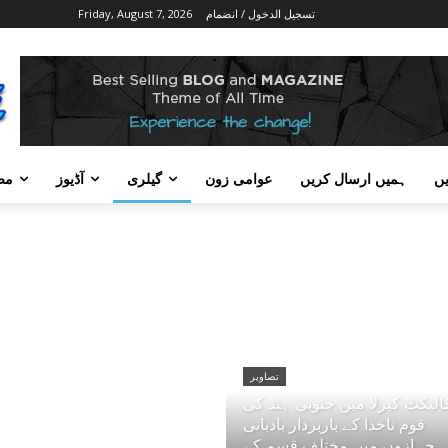
تسجيل الدخول / انضمام
Friday, August 7, 2026
ں
ہمیں ارسال کریں
عوامی زون
گیلری
آڈیوز
مض
تصاویر
الیکٹ کیرلا میں جنوبی ہند کی
قوم ناخدا کے باربردار بادبانی
جہازوں میں مختلف قسم کے