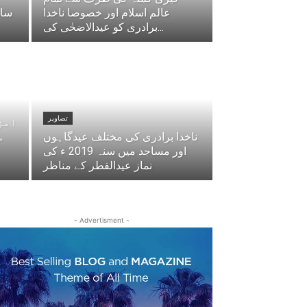
عالم اسلام اور خصوصا ناخدا
سام
برادری کو عیدالاضحٰی کی...
تصاویر
امژ
ناخدا برادری کی مختلف عیدگاہوں
م
اور مساجد میں سنہ 2019 ء کی
نماز عیدالفطر کے مناظر
- Advertisment -