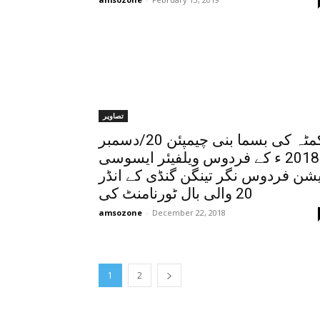
تصاویر
کمٹہ کی بسما بنی چیمپئن 20/دسمبر
2018 ء کے فردوس ویلفیئر ایسوسی
یشن فردوس نگر تینگن گنڈی کے انڈر
20 والی بال ٹورنامنٹ کی
amsozone
-
December 22, 2018
1
2