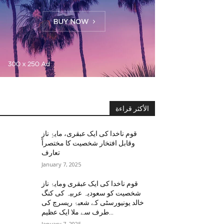
الأكثر قراءة
قوم ناخدا کی ایک عبقری، مایۂِ ناز
وقابل افتخار شخصیت کا مختصراً
تعارف
January 7, 2025
قوم ناخدا کی ایک عبقری ومایۂ ناز
شخصیت کو سعودیہ عربیہ کی کنگ
خالد یونیورسٹی کے شعبۂ ریسرچ کی
طرف سے ملا ایک عظیم...
January 7, 2025