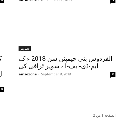
0
5
تصاویر
الفردوس بنی چیمپئن سن 2018 ء کے
ایم-ڈی-ایف-اے سوپر ٹرافی کی
ا
amsozone
-
September 8, 2018
0
0
الصفحة 1 من 2