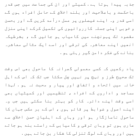
جذبہ پیدا ہوتا ہے . کمیٹی اور ان کی جماعت میں جس قدر
باحکمت و باصلاحیت اور بلند اخلاق کے حامل افراد ہوں گے
اسی قدر وہ اپنے فیصلوں پر عمل درآمد کریں گے اور بحسن
و خوبی اپنی جملہ کارروائیوں کی تکمیل کرکے اپنی منزل
مقصود تک پہونچنے میں کامیاب ہو جائیں گے ، بشرطیکہ
انھیں اپنے معاشرہ کی ترقی اور اسے ایک مثالی معاشرہ
بنانے کی فکر دامن گیر رہتی ہو .
یاد رکھیں کہ کسی معمولی گھرانہ کا ماحول بھی اس وقت
تک صحیح طرز و نہج پر نہیں چل سکتا جب تک کہ اس کے اہل
خانہ میں اتحاد و اتفاق اور پیار و محبت نہ ہو . لہذا
مساجد و اداروں کے افراد ، تنظیمیں اور کمیٹیاں بھی
اسی وقت اپنے دائرہ کار کو بہتر بنا سکتی ہیں جب وہ
اپنے اصول و ضوابط پر قائم ہوں ، اس کے بر عکس جہاں کا
ماحول ناسازگار ہو اور وہاں کے اہلیان حسن اخلاق سے
عاری ہوں تو وہاں ترقی و کامیابی کے راستے بند ہو جاتے
ہیں اور وہاں کے لوگ تنزلی کا شکار بن جاتے ہیں .