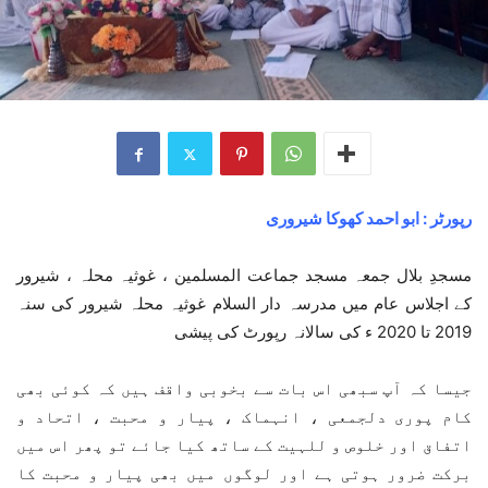
رپورٹر : ابو احمد کھوکا شیروری
مسجدِ بلال جمعہ مسجد جماعت المسلمین ، غوثیہ محلہ ، شیرور
کے اجلاس عام میں مدرسہ دار السلام غوثیہ محلہ شیرور کی سنہ
2019 تا 2020 ء کی سالانہ رپورٹ کی پیشی
جیسا کہ آپ سبھی اس بات سے بخوبی واقف ہیں کہ کوئی بھی
کام پوری دلجمعی ، انہماک ، پیار و محبت ، اتحاد و
اتفاق اور خلوص و للہیت کے ساتھ کیا جائے تو پھر اس میں
برکت ضرور ہوتی ہے اور لوگوں میں بھی پیار و محبت کا