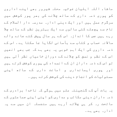
ماشاء اللہ اہلیان غوثیہ محلہ شیرور بھی اپنے اداروں
کو پوری ذمہ داری کے ساتھ چلانے کی بھر پور کوشش میں
سرگرم عمل ہیں اور ایک دینی ادارہ مدرسہ دار السلام کے
نام سے پچھلے کئی سالوں سے ایک بہترین نظم کے ساتھ چلا
رہے ہیں جس کا اندازہ اس کے ہر سال پیش کئے جانے والے
سالانہ حساب و کتاب سے بآسانی لگایا جا سکتا ہے . اس کے
ذمہ داروں کی ایک اہم خوبی یہ بھی ہے کہ جب بھی انھیں
اس کے نظم و نسق کو چلانے کے دوران خامیاں نظر آتی ہیں
تو اس کے ذمہ داران ان کے انسداد کی پوری کوشش کرتے ہیں
اور پوری ایمانداری و امانت داری کے ساتھ اپنی
مسئولیات کو انجام دینے کی کوشش کرتے ہیں .
یہ بات آپ کے گنجینئہ علم میں ہوگی کہ ناخدا برادری کے
ذمہ داران دینی مکاتب و مدارس کو اپنی اپنی جماعتوں کے
ماتحت رہ کر ہی چلاتے آرہے ہیں منجملہ ان میں سے یہ
ادارہ بھی ہے .