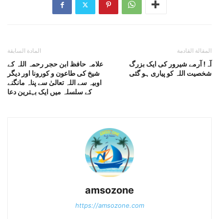
المقالة القادمة
المادة السابقة
آہ! آرمے شیرور کی ایک بزرگ
علامہ حافظ ابن حجر رحمہ اللہ کے
شخصیت اللہ کو پیاری ہو گئی
شیخ کی طاعون و کورونا اور دیگر
اوبیہ سے اللہ تعالیٰ سے پناہ مانگنے
کے سلسلہ میں ایک بہترین دعا
amsozone
https://amsozone.com