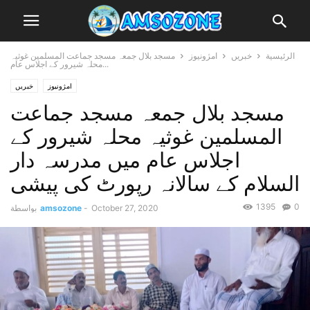
الرئيسية
خبریں
امژونیوز
مسجد بلال جمعہ مسجد جماعت المسلمین غوثیہ
محلہ شیرور کے اجلاس عام...
امژونیوز
خبریں
مسجد بلال جمعہ مسجد جماعت
المسلمین غوثیہ محلہ شیرور کے
اجلاس عام میں مدرسہ دار
السلام کے سالانہ رپورٹ کی پیشی
1395
0
October 27, 2020
-
amsozone
بواسطة