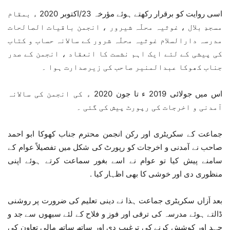
اسی روایت کو برقرار رکھتے ہوئے مؤرخہ 23/اکتوبر 2020 ء بمقام
مسجدِ بلال ، غوثیہ محلّہ شیرور ، انجمن باقیات الصالحات
مدرسہ دارالسلام غوثیہ محلّہ شرور کے سالانہ حساب و کتاب
کی پیشی کے لئے ایک اہم نشست کا انعقاد ، انجمن کے صدر
جناب کھوکا عبدالمنیر صاحب کی زیرصدارت ہوا ۔
اس میں جولائی 2019 ء تا جون 2020 ء کی انجمن کی سالانہ
آمدنی و اخرجات کی رپورٹ پیش کی گئی ۔
جماعت کے سکریٹری اور رکن انجمن محترم جناب کھوکا ابو احمد
صاحب نے آمدنی و اخرجات کو رپورٹ کی شکل میں تفصیلاً عوام کے
سامنے پیش کیا تو عوام نے اسے بغور سماعت کرتے ہوئے اپنی
منظوری دی اور خوشی کا بھی اظہار کیا .
بعد اَزاں سکریٹری جماعت ہذا نے دینی تعلیم کی ضرورت پر روشنی
ڈالتے ہوئے مدرسہ کی ترقی اور فوز و فلاح کے لئے سبھوں سے جد و
جہد اور کوشش کرنے کی ترغیب دی اور ساتھ ساتھ مالی تعاون کی