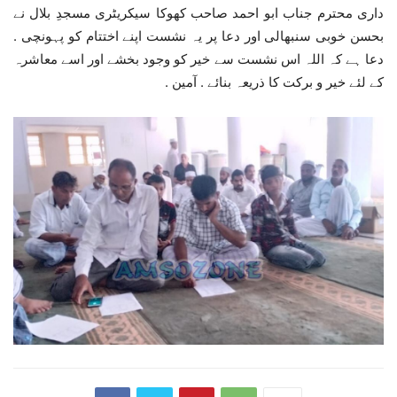
داری محترم جناب ابو احمد صاحب کھوکا سیکریٹری مسجدِ بلال نے
بحسن خوبی سنبھالی اور دعا پر یہ نشست اپنے اختتام کو پہونچی .
دعا ہے کہ اللہ اس نشست سے خیر کو وجود بخشے اور اسے معاشرہ
کے لئے خیر و برکت کا ذریعہ بنائے . آمین .