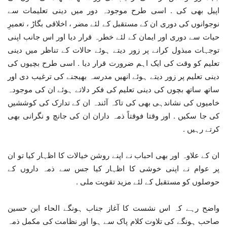
اپیل بھی کی . اسی طرح موجودہ دور میں دینی تعلیمات سے
نوجوانوں کی دوری ان کے مستقبل کے لئے مضر ، اخلاقی بگاڑ ، تعمیرِ
حیات سے دوری اور ایمان کے لئے خطرہ قرار دیا اور اس جانب اپنی
توجہات مبذول کرانے پر زور دیتے ہوئے حالات کے تناظر میں دینی
تعلیم کو وقت کی ایک اہم ضرورت قرار دیا . اسی طرح بچیوں کی
دینی تعلیم پر زور دیتے ہوئے انھیں مدرسہ بھیجنے کی ترغیب دی اور
ساتھ ساتھ بچوں کی دینی تعلیم کی فکر دلاتے ہوئے ان کی موجودہ
خامیوں کی نشاندہی بھی کی تاکہ آئندہ ان کے تدارک کی کوششیں
کی جا سکیں . اور وقتا فوقتاً ذمہ داران ان کی جانچ و نگرانی بھی
کرتے رہیں .
ان کے علاوہ اور بھی احباب نے اپنے روشن خیالات کا اظہار کیا تو ان
پر عوام نے اپنی خوشی کا اظہار کیا جس سے ذمہ داروں کے
حوصلوں کو مستقبل کے لئے مزید تقویت ملی .
واضح رہے کہ اس نشست کا آغاز جناب ہونگے الحاء ابن حسین
صاحب ہونگے کی تلاوت کلام پاک سے ہوا اور نظامت کی مکمل ذمہ