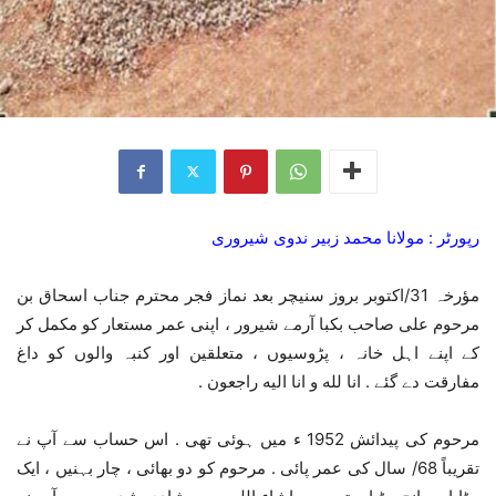
رپورٹر : مولانا محمد زبیر ندوی شیروری
مؤرخہ 31/اکتوبر بروز سنیچر بعد نماز فجر محترم جناب اسحاق بن
مرحوم علی صاحب بکبا آرمے شیرور ، اپنی عمر مستعار کو مکمل کر
کے اپنے اہل خانہ ، پڑوسیوں ، متعلقین اور کنبہ والوں کو داغ
مفارقت دے گئے . انا لله و انا الیه راجعون .
مرحوم کی پیدائش 1952 ء میں ہوئی تھی . اس حساب سے آپ نے
تقریباً 68/ سال کی عمر پائی . مرحوم کو دو بھائی ، چار بہنیں ، ایک