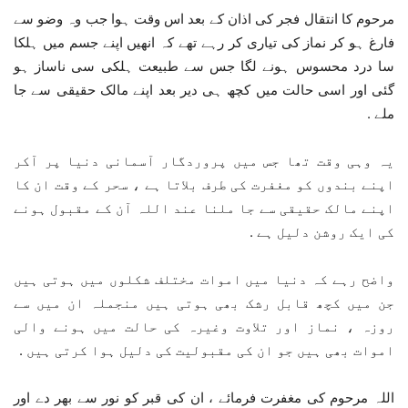
مرحوم کا انتقال فجر کی اذان کے بعد اس وقت ہوا جب وہ وضو سے
فارغ ہو کر نماز کی تیاری کر رہے تھے کہ انھیں اپنے جسم میں ہلکا
سا درد محسوس ہونے لگا جس سے طبیعت ہلکی سی ناساز ہو
گئی اور اسی حالت میں کچھ ہی دیر بعد اپنے مالک حقیقی سے جا
ملے .
یہ وہی وقت تھا جس میں پروردگار آسمانی دنیا پر آکر
اپنے بندوں کو مغفرت کی طرف بلاتا ہے ، سحر کے وقت ان کا
اپنے مالک حقیقی سے جا ملنا عند اللہ آن کے مقبول ہونے
کی ایک روشن دلیل ہے .
واضح رہے کہ دنیا میں اموات مختلف شکلوں میں ہوتی ہیں
جن میں کچھ قابل رشک بھی ہوتی ہیں منجملہ ان میں سے
روزہ ، نماز اور تلاوت وغیرہ کی حالت میں ہونے والی
اموات بھی ہیں جو ان کی مقبولیت کی دلیل ہوا کرتی ہیں .
اللہ مرحوم کی مغفرت فرمائے ، ان کی قبر کو نور سے بھر دے اور