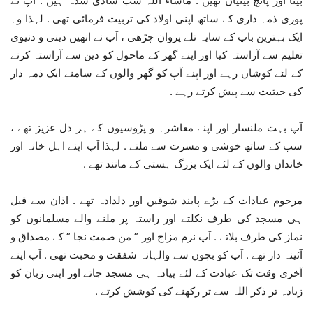
بیٹا اور پانچ بیٹیاں تھیں . ماشاء اللہ سب شادی شدہ ہیں . آپ نے
پوری ذمہ داری کے ساتھ اپنی اولاد کی تربیت فرمائی تھی . لہذا وہ
ایک بہترین باپ کے سایہ تلے پروان چڑھی ، آپ نے انھیں دینی و دنیوی
تعلیم سے آراستہ کیا اور اپنے گھر کے ماحول کو دین سے آراستہ کرنے
کے لئے کوشاں رہے اور اپنے آپ کو گھر والوں کے سامنے ایک ذمہ دار
کی حیثیت سے پیش کرتے رہے .
آپ بہت ملنسار اور اپنے معاشرہ و پڑوسیوں کے ہر دل عزیز تھے ،
سب کے ساتھ خوشی و مسرت سے ملتے . لہذا آپ اپنے اہل خانہ اور
خاندان والوں کے لئے ایک بزرگ ہستی کے مانند تھے .
مرحوم عبادات کے بڑے پابند شوقین اور دلدادہ تھے . اذان سے قبل
ہی مسجد کی طرف نکلتے اور راستہ پر ملنے والے مسلمانوں کو
نماز کی طرف بلاتے . آپ نرم مزاج اور ” من صمت نجا ” کے مصداق و
آئینہ دار تھے . آپ کو بچوں سے والہانہ شفقت و محبت تھی . آپ اپنے
آخری وقت تک عبادت کے لئے پیادہ ہی مسجد جاتے اور اپنی زبان کو
زیادہ تر ذکر اللہ سے تر رکھنے کی کوشش کرتے .