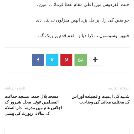
جنت الفردوس میں اعلیٰ مقام عطا فرمائے . آمین .
جو یقین کی راہ پر چل پڑے انھیں منزلوں نے پناہ دی
جنھیں وسوسوں نے ڈرا دیا وہ قدم قدم پر بہک گئے
المقالة القادمة
المادة السابقة
شہید کی اہمیت و فضیلت اور اس
مسجد بلال جمعہ مسجد جماعت
کے مختلف معانی کی وضاحت
المسلمین غوثیہ محلہ شیرور کے
اجلاس عام میں مدرسہ دار السلام
کے سالانہ رپورٹ کی پیشی