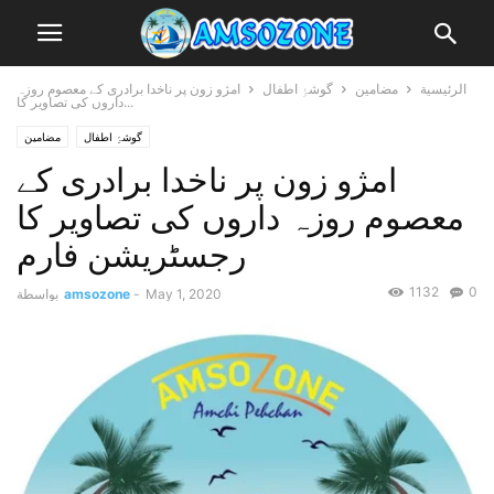
الرئيسية
مضامین
گوشۂِ اطفال
امژو زون پر ناخدا برادری کے معصوم روزہ
داروں کی تصاویر کا...
گوشۂِ اطفال
مضامین
امژو زون پر ناخدا برادری کے
معصوم روزہ داروں کی تصاویر کا
رجسٹریشن فارم
1132
0
May 1, 2020
-
amsozone
بواسطة