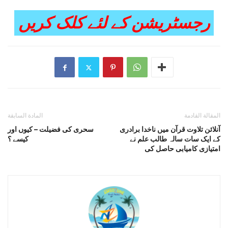
رجسٹریشن کے لئے کلک کریں
المقالة القادمة
المادة السابقة
آنلائن تلاوت قرآن میں ناخدا برادری
سحری کی فضیلت – کیوں اور
کے ایک سات سالہ طالب علم نے
کیسے ؟
امتیازی کامیابی حاصل کی