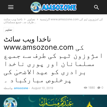
الرئيسية
تصاویر
ناخدا ویب سائٹ www.amsozone.com کی امژوزون ٹیم کی
طرف سے جمیع مسلمانان...
تصاویر
ناخدا ویب سائٹ
www.amsozone.com کی
امژوزون ٹیم کی طرف سے جمیع
مسلمانان اور پوری ناخدا
برادری کو عیدالاضحیٰ کی
پرخلوص مبارکباد ۔
1880
0
August 10, 2019
-
amsozone
بواسطة