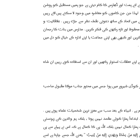
 لئے ہمت اور ڈھارس کا کام دیتی ہے جو ہمیں مستقبل کو روشن
. لہذا جن جن کاموں کو معاشرہ میں وجود لا سکتے ہیں لاتے رہیں
 آپس میں اتحاد کے ساتھ دعوتی نقطہ نظر سے جڑے رہیں . علاقائیت و
محفوظ اور تازہ رکھنے کی فکر کریں . مدارس میں بنات کا رجحان
یں اور کبھی بھی اپنی جماعت یا اپنے ادارہ کے خیال کو دل میں
.
 اپنے تعلقات استوار رکھیں اور ان سے استفادہ کرتے رہیں ان شاء
ر کوڈی شیرور میں ہوا جس میں محترم جناب مولانا مقبول صاحب
م ہے . انبیاء کے بعد سب سے معزز ترین شخصیات علماء ہوتے ہیں .
بتداءاً ہمارا کوئی مقصد نہیں ہوتا ، بلکہ ہم والدہن کی زبردستی
ہمارا کمال نہیں بلکہ اللہ ہی کا کمال ہے کہ اس نے پہلے سے ہی
مَنْ يَشَاءُ وَيَهْدِي إِلَيْهِ مَنْ يُنِيبُ ” یعنی اللہ جسے چاہتا ہے اسے