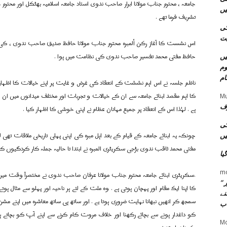
جامعہ ، محترم جناب مولانا ابرار صاحب ندوی استاد جامعہ اسلامیہ بھٹکل اور محترم
یں
تشریف فرما تھے .
کی
ت
اس نشست کا آغاز رکن ألمبرہ محترم جناب مولانا حافظ صدیق صاحب ندوی ، کی ت
حافظ مفتی محمد تفسیر صاحب ندوی کی نظامت میں ہوا .
یں
وم
ام
ناظم جلسہ نے اس اہم نششت کے انعقاد کی غرض و غایت پر اپنے خیالات کا اظہا
کا اہم مقصد ابنائے جامعہ سے ان کے خیالات و تجربات اور مختلف میدانوں میں ا
Mu
رف
ہے . لہٰذا اس کے انعقاد پر جمیع مہانان عظام نے اپنی خوشی کا اظہار کیا .
کی
چونکہ یہ ابنائے جامعہ کے قیام کے بعد اہل مبرہ کی اپنی پہلی تاریخی ملاقات تھی ل
یں
مفتی محمد ثاقب ندوی بڑجی سکریٹری المبرہ نے ابتدا تا حالیہ جملہ کار کردگیوں 
یا
m
.سکریٹری ابنائے جامعہ محترم جناب مولانا عرفان صاحب ندوی نے مختصراً وقت میں ا
 ”
کا اپنا ایک مقام اور پہچان ہوتی ہے . وہ ملت کے لئے ہر ناحیہ اور پہلو سے مثال ہو
نے
سمجھ کر انھیں نبھانا نہایت ضروری ہوتا یے . اور ساتھ ہی ساتھ معاشرہ میں اپنے مشن
اب
کو داغدار ہونے سے بچائے رکھنا اور خلاف مروت کام کرنے سے اپنے آپ کو بچاتے ہ
Mo