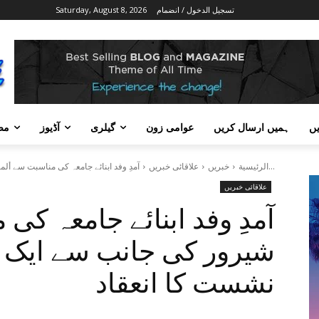
تسجيل الدخول / انضمام
Saturday, August 8, 2026
ں
ہمیں ارسال کریں
عوامی زون
گیلری
آڈیوز
مض
آمدِ وفد ابنائے جامعہ کی مناسبت سے ألمبرہ شیرور کی جانب سے...
الرئيسية
خبریں
علاقائی خبریں
علاقائی خبریں
آمدِ وفد ابنائے جامعہ کی
شیرور کی جانب سے ایک
نشست کا انعقاد