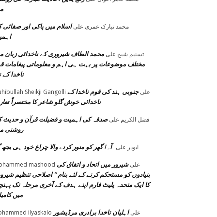
م
اسلام میں پاکی اور صفائی 
محمد تبارک عمری
على
اہمی
محمد الطاف شیروری کے ناخدائی زبان م
تسنیم شیخ
على
مختلف موضوعات پر بہت ہی اہم و معلوماتی پیغامات ق
ناخدا کے ن
جنوبی ہند کی قوم ناخدا کے
على
hibullah Sheikji Gangolli
ناخدائی خوش گلو شاعر کا مختصراً تعا
صدقہ کی اہمیت و فضیلت قرآن و حدیث 
فضل الكريم
على
روشنی م
آہ! گھر کو منور کرنے والا چراغ خود ہی بجھ گ
ابوذر
على
شیرور میں اتحاد و اتفاق کی
على
ohammed mashood
بنیادوں کو مستحکم کرنے کے لئے بنام ” اصلاحی تنظیم شیرور
کا ایک متحدہ پلیٹ فارم اپنے ہدف کے آخری مرحلہ تک پہنچ
میں کامی
اہلیان ناخدا برادری مرڈیشور
على
hammed ilyaskalo