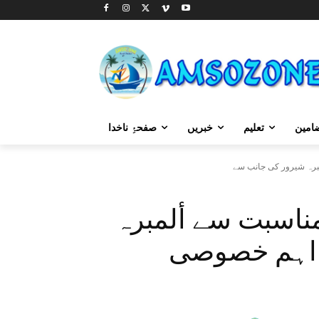
امین
تعلیم
خبریں
صفحۂِ ناخدا
 مناسبت سے ألمبرہ
 اہم خصوصی