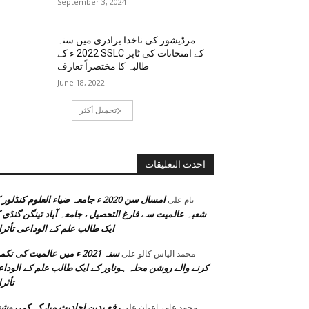
September 3, 2024
مرڈیشور کی ناخدا برادری میں سنہ
2022 ء کے SSLC کے امتحانات کی ٹاپر
طالبہ کا مختصراً تعارف
June 18, 2022
تحميل أكثر
احدث التعليقات
امسال سن 2020 ء جامعہ ضیاء العلوم کنڈلور
نام
على
شعبہ عالمیت سے فارغ التحصیل ، جامعہ آباد تینگن گنڈی 
ایک طالب علم کے الوداعی تأثر
سنہ 2021 ء میں عالمیت کی تک
محمد الیاس کالو
على
کرنے والے روشن محلہ ہوناور کے ایک طالب علم کے الودا
تأثر
رفع یدین احادیث مبارکہ کی روش
محمد عامر اعوان
على