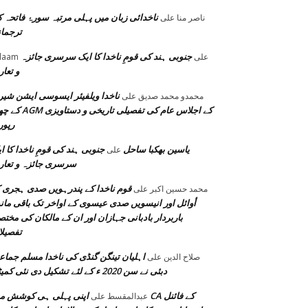
ناخدائی زبان میں پہلی مرتبہ سورۂ فاتحہ 
ناصر منا
على
ترجما
جنوبی ہند کی قومِ ناخدا کا ایک سرسری جائزہ
على
laam
و تعا
ناخدا ویلفیئر ایسوسی ایشن شیر
محمدو محمد صدیق
على
کے چھٹے AGM کے اجلاس عام کی تفصیلی ت
رپو
یاسین بھکبا ساحل
جنوبی ہند کی قومِ ناخدا کا ا
على
سرسری جائزہ و تعا
قوم ناخدا کے پندرہویں صدی ہجری 
محمد حسين اكبر
على
أوائل اور انیسویں صدی عیسوی کے اواخر تک باقی مان
باربردار بادبانی جہازان اور ان کے مالکان کی مختصر
تفصیل
اہلیان تینگن گنڈی کی ناخدا مسلم جما
صلاح الدین
على
دبئی نے سن 2020 ء کے لئے تشکیل دی نئی کمیٹی
اپنی پہلی ہی کوشش میں CA کے فا
عبدالمقسط
على