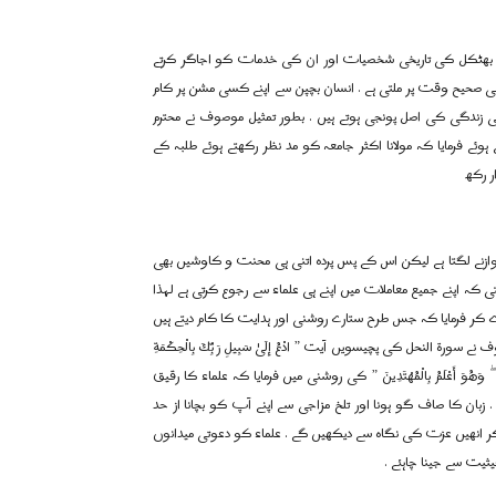
 شہر بھٹکل کی تاریخی شخصیات اور ان کی خدمات کو اجاگر کرتے
 صحیح وقت پر ملتی ہے . انسان بچپن سے اپنے کسی مشن پر کام
 کی زندگی کی اصل پونجی ہوتے ہیں . بطور تمثیل موصوف نے محترم
وئے فرمایا کہ مولانا اکثر جامعہ کو مد نظر رکھتے ہوئے طلبہ کے
ر رکھ
یں نوازنے لگتا ہے لیکن اس کے پس پردہ اتنی ہی محنت و کاوشیں بھی
ی کہ اپنے جمیع معاملات میں اپنے ہی علماء سے رجوع کرتی ہے لہذا
 دے کر فرمایا کہ جس طرح ستارے روشنی اور ہدایت کا کام دیتے ہیں
النحل کی پچیسویں آیت ” ادْعُ إِلَىٰ سَبِيلِ رَبِّكَ بِالْحِكْمَةِ
عَن سَبِيلِهِ ۖ وَهُوَ أَعْلَمُ بِالْمُهْتَدِينَ ” کی روشنی میں فرمایا کہ علماء کا رقیق
 زبان کا صاف گو ہونا اور تلخ مزاجی سے اپنے آپ کو بچانا از حد
ر انھیں عزت کی نگاہ سے دیکھیں گے . علماء کو دعوتی میدانوں
ثیت سے جینا چاہئے .