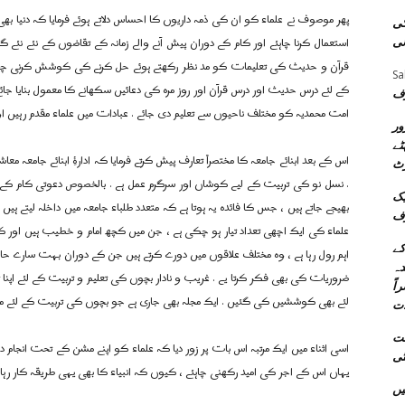
پھر موصوف نے علماء کو ان کی ذمہ داریوں کا احساس دلاتے ہوئے فرمایا کہ دنیا بھ
کی
استعمال کرنا چاہئے اور کام کے دوران پیش آنے والے زمانہ کے تقاضوں کے نئے ن
نی
قرآن و حدیث کی تعلیمات کو مد نظر رکھتے ہوئے حل کرنے کی کوشش کرنی چ
Sa
کے لئے درس حدیث اور درس قرآن اور روز مرہ کی دعائیں سکھانے کا معمول بنایا ج
رف
امت محمدیہ کو مختلف ناحیوں سے تعلیم دی جائے . عبادات میں علماء مقدم رہیں اور
ور
اریخی و دستاویزی
اس کے بعد ابنائے جامعہ کا مختصراً تعارف پیش کرتے فرمایا کہ ادارۂِ ابنائے جامعہ معاش
رٹ
. نسل نو کی تربیت کے لیے کوشاں اور سرگرم عمل ہے . بالخصوص دعوتی کام کے
یک
بھیجے جاتے ہیں ، جس کا فائدہ یہ ہوتا ہے کہ متعدد طلباء جامعہ میں داخلہ لیتے ہی
رف
علماء کی ایک اچھی تعداد تیار ہو چکی ہے ، جن میں کچھ امام و خطیب ہیں اور 
کے
اہم رول رہا ہے ، وہ مختلف علاقوں میں دورے کرتے ہیں جن کے دوران بہت سارے حالات
دہ
ضروریات کی بھی فکر کرتا یے . غریب و نادار بچوں کی تعلیم و تربیت کے لئے اپنا ت
اً
لئے بھی کوششیں کی گئیں . ایک مجلہ بھی جاری ہے جو بچوں کی تربیت کے لئے معاو
ات
عت
اسی اثناء میں ایک مرتبہ اس بات پر زور دیا کہ علماء کو اپنے مشن کے تحت انجام 
یہاں اس کے اجر کی امید رکھنی چاہئے ، کیوں کہ انبیاء کا بھی یہی طریقہ کار رہا ہ
ئنل