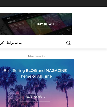
ہم سےرابطہ کری
- Advertisment -