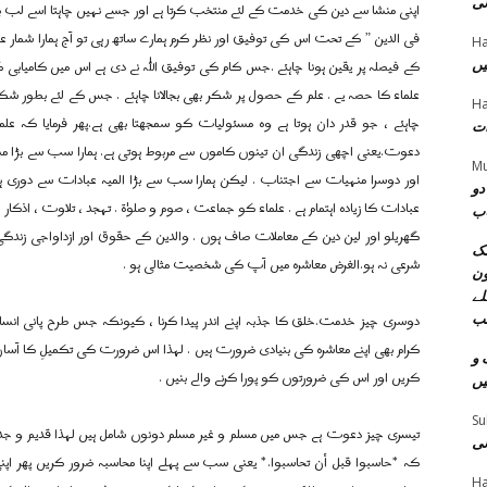
نی
اپنی منشا سے دین کی خدمت کے لئے منتخب کرتا ہے اور جسے نہیں چاہتا اسے لب باب 
فی الدین ” کے تحت اس کی توفیق اور نظر کرم ہمارے ساتھ رہی تو آج ہمارا شمار علماء
Ha
کے فیصلہ پر یقین ہونا چاہئے .جس کام کی توفیق اللہ نے دی ہے اس میں کامیابی 
یں
علماء کا حصہ یے . علم کے حصول پر شکر بھی بجالانا چاہئے . جس کے لئے بطور شکر
Ha
چاہئے ، جو قدر دان ہوتا ہے وہ مسئولیات کو سمجھتا بھی ہے.پھر فرمایا کہ ع
ات
دعوت.یعنی اچھی زندگی ان تینوں کاموں سے مربوط ہوتی ہے. ہمارا سب سے بڑا مس
Mu
اور دوسرا منہیات سے اجتناب . لیکن ہمارا سب سے بڑا المیہ عبادات سے دوری ہے
دو
عبادات کا زیادہ اہتمام ہے . علماء کو جماعت ، صوم و صلوٰۃ . تہجد ، تلاوت ، اذکار اور
اب
گھریلو اور لین دین کے معاملات صاف ہوں . والدین کے حقوق اور ازداواجی زندگی ک
مک
شرعی نہ ہو.الغرض معاشرہ میں آپ کی شخصیت مثالی ہو .
ون
لے
دوسری چیز خدمت.خلق کا جذبہ اپنے اندر پیدا کرنا ، کیونکہ جس طرح پانی انس
ب
کرام بھی اپنے معاشرہ کی بنیادی ضرورت ہیں . لہذا اس ضرورت کی تکمیلِ کا آسا
 و
کریں اور اس کی ضرورتوں کو پورا کرنے والے بنیں .
یں
Su
تیسری چیز دعوت ہے جس میں مسلم و غیر مسلم دونوں شامل ہیں لہذا قدیم و جد
نی
کہ *حاسبوا قبل أن تحاسبوا.* یعنی سب سے پہلے اپنا محاسبہ ضرور کریں پھر اپنی
Ha