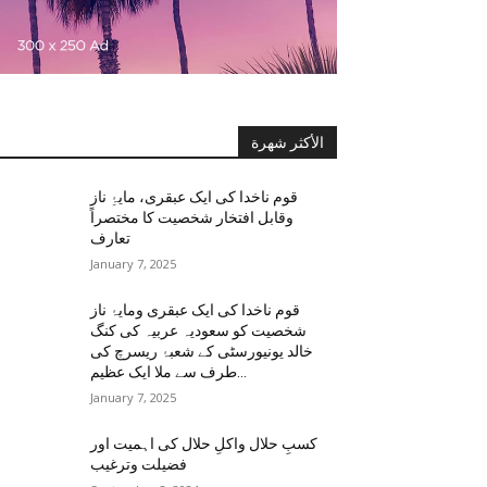
الأكثر شهرة
قوم ناخدا کی ایک عبقری، مایۂِ ناز
وقابل افتخار شخصیت کا مختصراً
تعارف
January 7, 2025
قوم ناخدا کی ایک عبقری ومایۂ ناز
شخصیت کو سعودیہ عربیہ کی کنگ
خالد یونیورسٹی کے شعبۂ ریسرچ کی
طرف سے ملا ایک عظیم...
January 7, 2025
کسبِ حلال واکلِ حلال کی اہمیت اور
فضیلت وترغیب