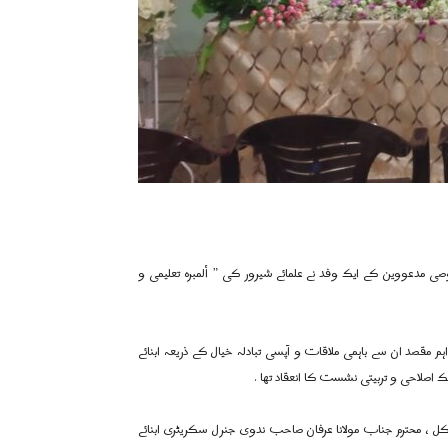
امعہ کے خصوصی مدعووین کے ایک وفد نے علمائے شیرور کی ” ألمبرہ تعلیمی و
مقصد ان سے باہمی ملاقات و آپسی تبادلہ خیال کے ذریعہ ابنائے
اصلاحی و تربیتی نشست کا انعقاد تھا .
 ، محترم جناب مولانا عرفان صاحب ندوی جنرل سکریٹری ابنائے