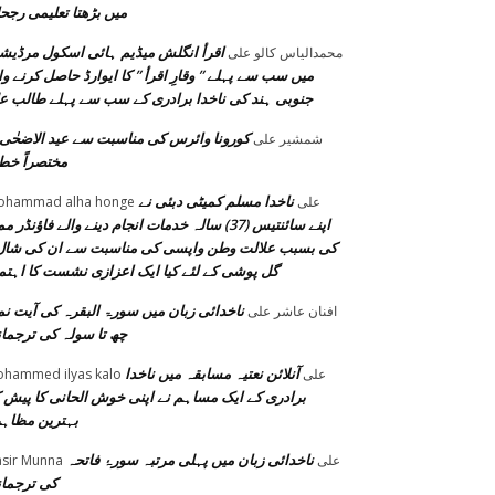
میں بڑھتا تعلیمی رجح
اقرأ انگلش میڈیم ہائی اسکول مرڈیش
محمدالیاس کالو
على
میں سب سے پہلے ” وقارِ اقرأ ” کا ایوارڈ حاصل کرنے وا
جنوبی ہند کی ناخدا برادری کے سب سے پہلے طالب ع
کورونا وائرس کی مناسبت سے عید الاضحٰی 
شمشیر
على
مختصراً خط
ناخدا مسلم کمیٹی دبئی نے
على
ohammad alha honge
اپنے سائنتیس (37) سالہ خدمات انجام دینے والے فاؤنڈر م
کی بسبب علالت وطن واپسی کی مناسبت سے ان کی شال
گل پوشی کے لئے کیا ایک اعزازی نشست کا اہتم
ناخدائی زبان میں سورۃ البقرہ کی آیت نم
افنان عاشر
على
چھ تا سولہ کی ترجما
آنلائن نعتیہ مسابقہ میں ناخدا
على
hammed ilyas kalo
برادری کے ایک مساہم نے اپنی خوش الحانی کا پیش ک
بہترین مظاہ
ناخدائی زبان میں پہلی مرتبہ سورۂ فاتحہ
على
sir Munna
کی ترجما