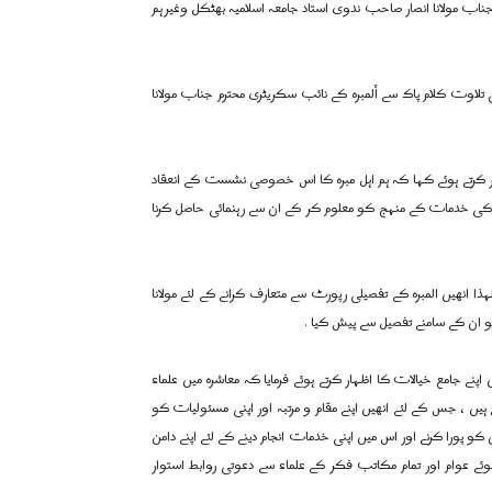
 جناب مولانا انصار صاحب ندوی استاد جامعہ اسلامیہ بھٹکل وغیرہم
لاوت کلام پاک سے ألمبرہ کے نائب سکریٹری محترم جناب مولانا
ر کرتے ہوئے کہا کہ ہم اہل مبرہ کا اس خصوصی نشست کے انعقاد
ن کی خدمات کے منہج کو معلوم کر کے ان سے رہنمائی حاصل کرنا
ہذا انھیں المبرہ کے تفصیلی رپورٹ سے متعارف کرانے کے لئے مولانا
کو ان کے سامنے تفصیل سے پیش کیا .
پنے جامع خیالات کا اظہار کرتے ہوئے فرمایا کہ معاشرہ میں علماء
تے ہیں ، جس کے لئے انھیں اپنے مقام و مرتبہ اور اپنی مسئولیات کو
 کو پورا کرنے اور اس میں اپنی خدمات انجام دینے کے لئے اپنے دامن
وئے عوام اور تمام مکاتب فکر کے علماء سے دعوتی روابط استوار