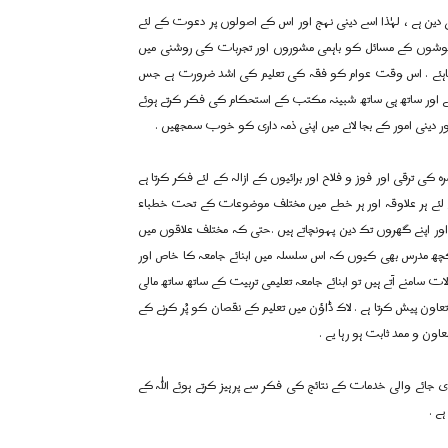
ی دین ہے ، لہٰذا اسے دینی نہج اور اس کے اصولوں پر دعوت کے لئے
ئے گوشوں کے مسائل کو باہمی مشوروں اور تجربات کی روشنی میں
اہئے . اس وقت عوام کو فقہ کی تعلیم کی اشد ضرورت ہے جس
ائے اور ساتھ ہی ساتھ شبینہ مکتب کے استحکام کی فکر کرتے ہوئے
 دینی امور کے بجا لانے میں اپنی ذمہ داری کو خوب سمجھیں .
رہ کی ترقی اور فوز و فلاح اور برائیوں کے ازالہ کے لئے فکر کرتا ہے
 لئے ہر علاوقہ اور ہر خطے میں مختلف موضوعات کے تحت خطباء
ں اور اپنے گھروں تک دین پہونچاتے ہیں .حتی کہ مختلف علاقوں میں
کچھ مدرس بھی کیوں کہ اس سلسلہ میں ابنائے جامعہ کا خاص اور
 سامنے آتے ہیں تو ابنائے جامعہ تعلیمی تربیت کے ساتھ ساتھ مالی
عاون پیش کرتا ہے . لاک ڈاؤن میں تعلیم کے نقصان کو پُر کرنے کے
ن و ممد ثابت ہو رہا یے .
دی جائے والی خدمات کے نتائج کی فکر سے پرہیز کرتے ہوئے اللہ کے
ے .