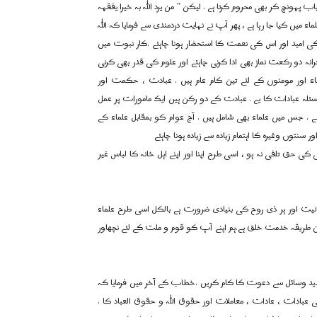
پہونچ کر بھی محروم کرتا ہے . لیکن ” من یرد اللہ بہ خیرا یفقہہ
 میں کیا جا رہا ہے ، پھر آپ نے نہایت دردمندی سے فرمایا کہ اللہ
کی امید اور اس کی نعمت کا استحضار ہونا چاہئے .کار نبوت میں
انہ دو رکعت نماز بھی ادا کرنی چاہئے اور علوم کی قدر بھی کرنی
لماء اور مومنوں کے لئے تین کام عام ہیں . عبادت ، حکمت اور
ئلہ عبادات کا یے . عبادت کے دو رکن ہیں ایک مامورات پر عمل
 . جس میں علماء بھی شامل ہیں . آج عوام کو بمقابل علماء کے
 سنتوں وغیرہ کا اہتمام زیادہ سے زیادہ ہونا چاہئے
ی حق تلفی نہ ہو ، اسی طرح اپنا اور اپنے اہل خانہ کا لباس غیر
انیت اور ہر ذی روح کی بنیادی ضرورت ہے بالکل اسی طرح علماء
ن طریقہ خدمت خلق ہے.ہم اپنے آپ کو قوم و ملت کے لئے نچھاور
ید وسائل سے دعوت کا کام کریں .خطاب کے آخر میں فرمایا کہ
 عبادات ، عادات ، معاملات اور حقوق اللہ و حقوق العباد کا .