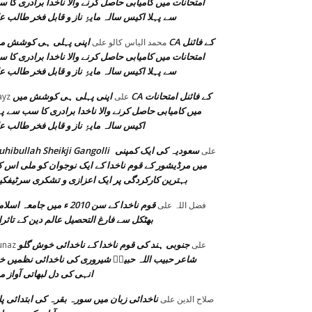
امتحانات میں کامیابی حاصل کرنے والا ناخدا برادری کا 
سے پہلا اکیس سالہ مایۂِ ناز و قابل فخر طالب ع
اپنی پہلی ہی کوشش میں CA کے فا
محمد الیاس کالو
على
امتحانات میں کامیابی حاصل کرنے والا ناخدا برادری کا 
سے پہلا اکیس سالہ مایۂِ ناز و قابل فخر طالب ع
اپنی پہلی ہی کوشش میں CA کے فائنل امتحانات
على
ayz
میں کامیابی حاصل کرنے والا ناخدا برادری کا سب سے پہ
اکیس سالہ مایۂِ ناز و قابل فخر طالب ع
سعودیہ کی ایک کمپنی
hibullah Sheikji Gangolli
على
میں مرڈیشور کے قوم ناخدا کے ایک نوجوان کو ملی اس 
بہترین کارکردگی پر ایک اعزازی و تشکری سرٹیفک
قوم ناخدا کے سن 2010 ء میں جامعہ اسل
فضل اللہ
على
بھٹکل سے فارغ التحصیل عالم دین کے تاثر
جنوبی ہند کی قوم ناخدا کے ناخدائی خوش گلو
على
unaz
شاعر حبیب اللہ حبیبؔ شیروری کی ناخدائی نظمیں خ
انہی کی دل لبھاتی آواز م
ناخدائی زبان میں سورہ بقرہ کی ابتدائی پا
صلاح الدین
على