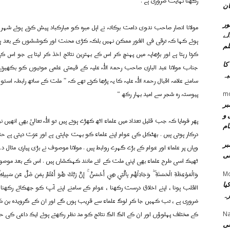
رکھنا نہایت ضروری ہے .
ان
ور
مولانا انصار صاحب ندوی دامت برکاتہ نے اہل مبرہ کو مبارکباد پیش کرتے ہوئے
لے
ہوئے کہا کہ ترقی فی الفور ممکن نہیں بلکہ کڑی محنت اور کوششوں کے بعد ہی
لم
کرتا رہتا ہے اور بڑھاپہ میں پہنچ کر اس کے بہترین نتائج اخذ کر لیتا ہے جو اس
کا
جناب مولانا عبد الباری صاحب رحمۃ اللہ علیہ کے قیمتی علمی موتیوں کو بکھیرتے ہ
بہ
سامنے علامہ اقبال رحمۃ اللہ علیہ کا یہ پڑھا کرتے تھے کہ ” ملت کے ساتھ رابطہ استوا
پیوستہ رہ شجر سے امید بہار رکھ “
m
مبر
 و
پھر فرمایا کہ جب قلیل تعداد میں علماء اٹھ کھڑے ہوتے ہیں تو اللہ تعالیٰ بھی انھ
ام
درکار ہوتی ہیں . بھٹکل کی عوام اپنے علماء کو بہت چاہتی ہے اور عزت دیتی ہے حت
بر
وہاں پر علماء اور عوام کے بڑے گہرے روابط ہیں . مولانا موصوف نے بڑی پیاری مثال
نی
ٹھیک اسی طرح علماء بھی اپنی ملت کے لئے مانند کہکشاں ہیں . اس کے بعد موصوف نے سورۃ 
وَالْمَوْعِظَةِ الْحَسَنَةِ ۖ وَجَادِلْهُم بِالَّتِي هِيَ أَحْسَنُ ۚ إِنَّ رَبَّكَ هُوَ أَعْلَمُ بِمَن ضَلَّ 
Mo
یا
القلب ہونا ، اپنے اخلاق درست رکھنا ، عوام کے سامنے اپنے آپ کو جھکائے رکھنا .
رہ
ضروری ہے ، تب کہیں جا کر لوگ علماء سے قریب ہوں گے اور ان کے گرویدہ بن ک
کے مختلف پہلوؤں اور ان کے الگ الگ نتائج کو مد نظر رکھتے ہوئے ایک داعی کی حی
Na
نی