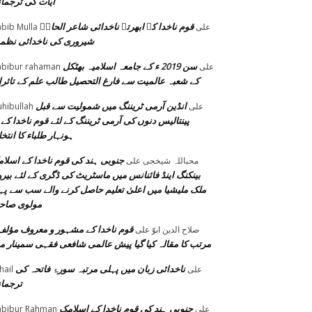
آیات کی ترجما
قوم ناخدا کے ابھرتے ناخدائی شاعر الحاحؔ
على
bib Mulla
شیروری کی ناخدائی نظم
سن 2019 ء کے جامعہ اسلامیہ بھٹکل
على
bibur rahaman
کے شعبہ عالمیت سے فارغ التحصیل طالب علم کے تاثر
انڈین آرمی ٹریننگ میں شمولیت سے قبل
على
hibullah
پینتالیس دنوں کی آرمی ٹریننگ کے لئے قوم ناخدا کے 
ہونہار طلباء کا انتخ
جنوبی ہند کی قوم ناخدا کے اسلا
محباللہ شیخجی
على
بینکنگ اینڈ فائنانس میں ماسٹریٹ کی ڈگری کے لئے بیر
ملک ملیشیا میں اعلیٰ تعلیم حاصل کرنے والے سب سے پہ
مولوی صاح
قوم ناخدا کے مشہور و معروف مؤلف
صلاح الدین ابوّ
على
مرتب کا مقالہ کیا گیا پیش عالمی شافعی فقہی سمینار م
ناخدائی زبان میں پہلی مرتبہ سورۂ فاتحہ کی
على
hail
ترجما
جنوبی ہند کی قوم ناخدا کے اسلامک
على
bibur Rahman