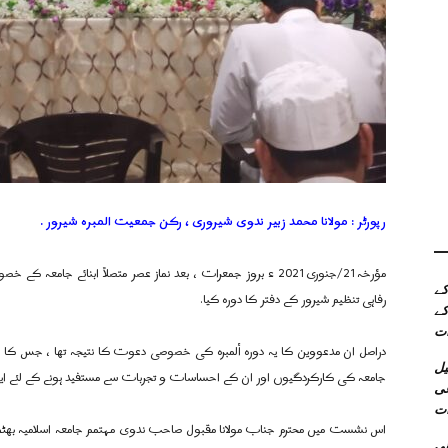
رپورٹر : مولانا محمد زبیر ندوی شیروری ، رکن جمعیت المبرہ شیرور .
مؤرخہ21/جنوری2021 ء بروز جمعرات ، بعد نماز عصر متصلاً ابنائے ج
 کے
رفاہی تنظیم شیرور کے دفتر کا دورہ کیا.
کے
ات
دراصل ان مدعووین کا یہ دورہ ألمبرہ کی خصوصی دعوت کا نتیجہ تھا ، جس کا اہم 
میل
جامعہ کی کارکردگیوں اور ان کے احساسات و تجربات سے مستفید ہونے کے لئے ایک 
عی
ات
اس نشست میں محترم جناب مولانا مقبول صاحب ندوی مہتمم جامعہ اسلامیہ بھٹکل
نی