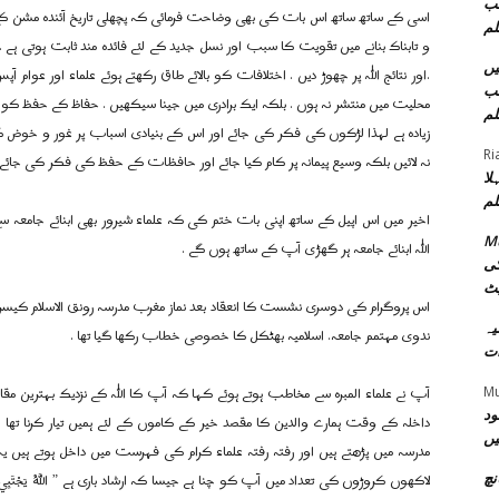
سب
اسی کے ساتھ ساتھ اس بات کی بھی وضاحت فرمائی کہ پچھلی تاریخ آئندہ مشن کے
لم
و تابناک بنانے میں تقویت کا سبب اور نسل جدید کے لئے فائدہ مند ثابت ہوتی ہے 
ئنل
.اور نتائج اللہ پر چھوڑ دیں . اختلافات کو بالائے طاق رکھتے ہوئے علماء اور عوام
سب
محلیت میں منتشر نہ ہوں . بلکہ ایک برادری میں جینا سیکھیں . حفاظ کے حفظ کو 
لم
زیادہ ہے لہذا لڑکوں کی فکر کی جائے اور اس کے بنیادی اسباب پر غور و خوض کر
Ri
نہ لائیں بلکہ وسیع پیمانہ پر کام کیا جائے اور حافظات کے حفظ کی فکر کی جائے 
لا
لم
اخیر میں اس اپیل کے ساتھ اپنی بات ختم کی کہ علماء شیرور بھی ابنائے جامعہ سے
Mu
اللہ ابنائے جامعہ ہر گھڑی آپ کے ساتھ ہوں گے .
کی
یٹ
اس پروگرام کی دوسری نشست کا انعقاد بعد نماز مغرب مدرسہ رونق الاسلام کیس
امیہ
ندوی مہتمم جامعہ. اسلامیہ بھٹکل کا خصوصی خطاب رکھا گیا تھا .
ات
آپ نے علماء المبرہ سے مخاطب ہوتے ہوئے کہا کہ آپ کا اللہ کے نزدیک بہترین مقا
M
ود
داخلہ کے وقت ہمارے والدین کا مقصد خیر کے کاموں کے لئے ہمیں تیار کرنا تھا . ا
یں
مدرسہ میں پڑھتے ہیں اور رفتہ رفتہ علماء کرام کی فہرست میں داخل ہوتے ہیں یہ 
لاکھوں کروڑوں کی تعداد میں آپ کو چنا ہے جیسا کہ ارشاد باری ہے ” اللَّهُ يَجْتَبِي إِلَيْهِ 
نچ