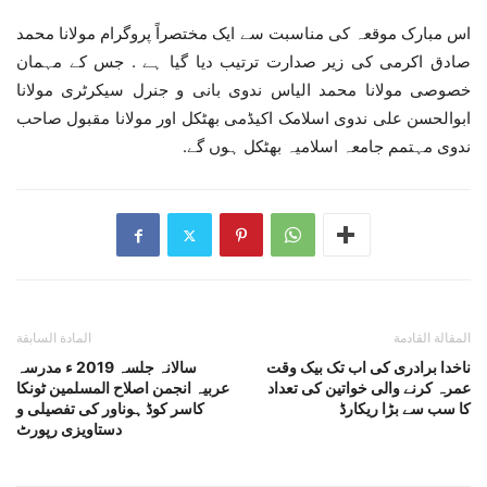
اس مبارک موقعہ کی مناسبت سے ایک مختصراً پروگرام مولانا محمد
صادق اکرمی کی زیر صدارت ترتیب دیا گیا ہے . جس کے مہمان
خصوصی مولانا محمد الیاس ندوی بانی و جنرل سیکرٹری مولانا
ابوالحسن علی ندوی اسلامک اکیڈمی بھٹکل اور مولانا مقبول صاحب
ندوی مہتمم جامعہ اسلامیہ بھٹکل ہوں گے.
المقالة القادمة
المادة السابقة
ناخدا برادری کی اب تک بیک وقت
سالانہ جلسہ 2019 ء مدرسہ
عمرہ کرنے والی خواتین کی تعداد
عربیہ انجمن اصلاح المسلمین ٹونکا
کا سب سے بڑا ریکارڈ
کاسر کوڈ ہوناور کی تفصیلی و
دستاویزی رپورٹ