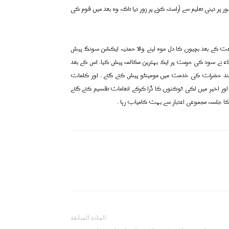
پر دینی تعلیم سے آراستہ کرنے پر زور دیا تاکہ وہ بعد میں قوم کی
عت کے بعد بچیوں کا دل موہ لینے والا حمدیہ ایکشن سونگ پیش
ء نے سود کی حرمت پر ایک بہترین مکالمہ پیش کیا. اس کے بعد
د حضرات کی خدمت میں مومینٹو پیش کئے گئے . اور کلمات
 اور اخیر میں لکی ٹوکنوں کا ڈرا کرکے انعامات تقسیم کئے گئے
ل کا جلسہ مجموعی اعتبار سے بہت کامیاب رہا .
المادة السابقة