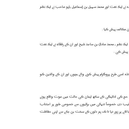
ہ نے ایک نعت اور محمد سہیل بن إسماعيل باپو صاحب نے ایک نظم
 مکالمہ پیش کیا .
نے ایک نظم ، محمد صادق بن ساجد شیخ اور ان کے رفقاء نے ایک نعت
 پیش کی .
ذہ اسی طرح پروگرام پیش کرنے والے بچوں اور ان کے والدین کو
 اور حج کی ادائیگی کے ساتھ ایمان کی حالت میں موت واقع ہونے
غیب دی خصوصاً تنہائی میں برائیوں سے خصوصی طور پر اجتناب
لانے پر زور دیا تا کہ ہم دلوں کے سخت بن جانے سے اپنی حفاظت