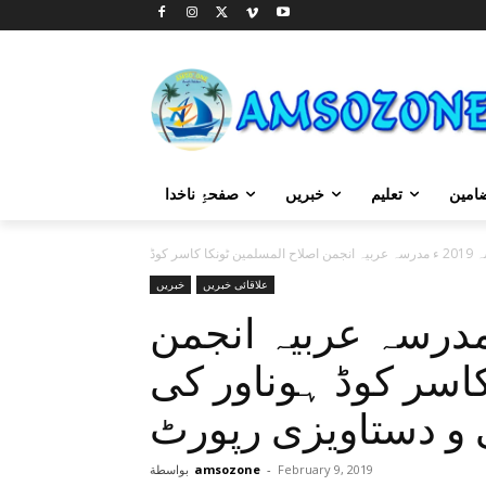
امین
تعلیم
خبریں
صفحۂِ ناخدا
علاقائی خبریں
خبریں
ہ جلسہ 2019 ء مدرسہ عربیہ انجمن
کاسر کوڈ ہوناور کی
 و دستاویزی رپورٹ
February 9, 2019
-
amsozone
بواسطة