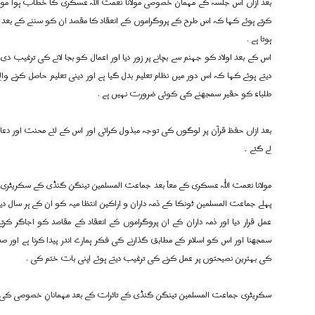
بعد ازاں اس جلسہ کے مہمان خصوصی مولانا نعمت اللہ عسکری کا خطاب ہوا مو
کرتے ہوئے کہا کہ اس طرح کے پروگراموں کے انعقاد کا مقصد ان کو سننے کے بعد اپن
ہوتا ہے .
اس کے بعد اولاد کو جہنم سے بچانے پر زور دیا اور اعمال کو بجا لانے کی ترغیب دی
دیتے ہوئے کہا کہ اس دور میں نظام تعلیم بدل گیا ہے اور دینی تعلیم حاصل کرنے وال
طلباء کو حقیر سمجھنے کی کوئی ضرورت نہیں ہے .
بعد ازاں حفظ قرآن پر لوگوں کی توجہ مبذول کرائی اور اس کے لئے محنت اور دعا
لے گئے ۔
مولانا نعمت اللہ عسکری کے معاً بعد جماعت المسلمین تینگن گنڈی کے سکریٹری جن
پہلے جماعت المسلمین ٹونکا کے ذمہ داران و اراکین انتظا میہ کو ان کے ہر سال دی
عمل قرار دیا اور ذمہ داران کے ان پروگراموں کے انعقاد کے مقاصد کو اجاگر 
سمجھنا اور اس کو اسلام کے مطابق گذارنے کی فکر ہمارے اندر پیدا کرنا ہے اور ص
کی بہترین نصیحتوں پر عمل کرنے کی ترغیب دیتے ہوئے اپنی بات ختم کی .
سکریٹری جماعت المسلمین تینگن گنڈی کے تاثرات کے بعد مہمانانِ خصوصی کی 