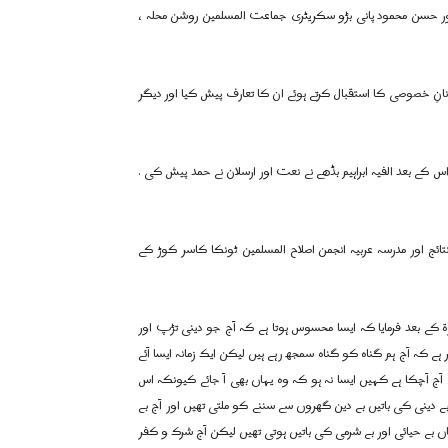
 اور حسن محمود پانی بڑو سکریٹری جماعت المسلمین روشن محلہ ،
نانِ خصوصی کا استقبال کرتے ہوئے ان کا تعارف پیش کیا اور دیگر
س کے بعد الفیہ ابراہیم بڈھے نے نعت اور ارسلان نے حمد پیش کی .
ئج اور مدرسہ عربیہ انجمن اصلاح المسلمین ٹونکا کاسر کوڑ کے
وۃ کے بعد فرمایا کہ ایسا محسوس ہوتا ہے کہ آج جو دینی تڑپ اور
کہ آج ہم گناہ کو گناہ سمجھ رہے ہیں لیکن ایک زمانہ ایسا آئے
 آج آچکا ہے کہیں ایسا نہ ہو کہ وہ یہاں بھی آ جائے کیونکہ اس
دینی کی باتیں بے دین گھروں سے سننے کو ملتی تھیں اور آج بے
ہاں بے حیائی اور بے شرمی کی باتیں ہوتی تھیں لیکن آج شرک و کفر