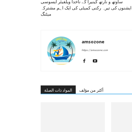
ساوتھ و نارتھ کینیرا کے ناخدا ویلفیئر ایسوسی
ایشنوں کی تیرہ رکنی کمیٹی کی ایک اہم مشترکہ
میٹنگ
amsozone
https://amsozone.com
أكثر من مؤلف
المواد ذات الصلة