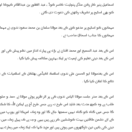
اسماعیل ہنیر کار رکن منڈل پنچایت کاسر کوڈ ، عبد الغفور بن عبدالقادر کیوکا
کو بھی اسٹیج پر تشریف رکھنے کی دعوت دی گئی .
مہمانوں کو اسٹیج پر مدعو کرنے کے بعد مولانا سلمان بن محمد سعود ندوی نے مہما
مہمانوں کا جناب اسحاق صاحب نے .
اس کے بعد عبد السمیع اور محمد افنان نے بڑے ہی پیارے انداز میں نظم پیش کی اور ا
اس کے بعد دینی تعلیم کی اہمیت پر ایک بہترین مکالمہ پیش کیا گیا .
اس کے بعدمولانا ابو الحسن علی ندوی اسلامک اکیڈمی بھٹکل کے اسلامیات کے نتا
نتائج کا اعلان کیا گیا .
اس کے بعد صدر جلسہ مولانا الیاس ندوی کی پر اثر تقریر ہوئی مولانا نے حمد و صل
طلب ہے وہ کچھ مدت بعد شاید اس طرح نہ رہے جس طرح آج ہے لیکن اللہ کا شکر ہے 
گا جس میں گناہ کو گناہ نہیں سمجھا جائے گا اور وہ زمانہ امریکا اور یورپ میں
کے لئے دشمن طاقتیں بہت کوششیں کر رہی ہیں یہی وجہ ہے کہ پہلے زمانہ میں بے 
دینی کی باتیں دین دارگھروں میں ہوتی ہیں اور مزید کہا کہ ایک زمانہ میں ہمارے ی