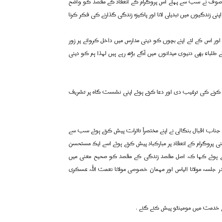
صوف نے سب سے پہلے اس پروگرام کے انعقاد کے مقصد کو واضح
ی زندگیوں میں تبدیلی لانا اور پاکیزہ زندگی گذارنے کی فکر کرنا
 اور اس کے لئے اپنے بچوں کو دینی مدارس میں داخل کروانے پر زور
ے طلباء بھی دنیوی میدانوں میں آگے بڑھ رہے ہیں لہذا ہم کو دینی
 کرنے کی ترغیب دی اور دعا کرتے ہوئے اپنی نشست گاہ پر تشریف
اب اقبال بنگالی نے اپنے مختصراً تاثرات پیش کرتے ہوئے سب سے
نی پروگرام کے انعقاد پر مبارکباد پیش کرتے ہوئے اسے ایک مستحسن
کرتے ہوئے کہا کہ اصل مقصد زندگی کے مقصد کو صحیح معنی میں
در جلسہ مولانا الیاس اور مہمان خصوصی مولانا نعمت اللہ عسکری
خدمت میں مومینٹو پیش کئے گئے .