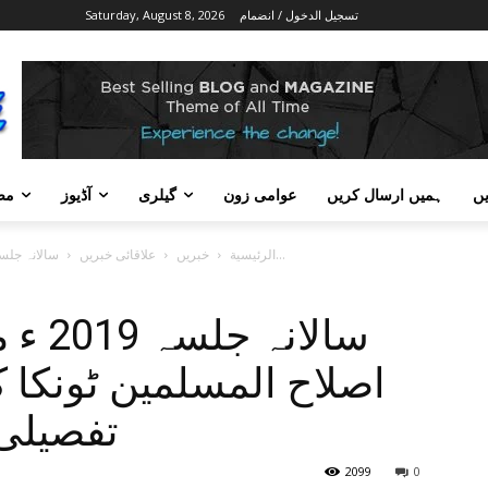
تسجيل الدخول / انضمام
Saturday, August 8, 2026
ں
ہمیں ارسال کریں
عوامی زون
گیلری
آڈیوز
مض
سالانہ جلسہ 2019 ء مدرسہ عربیہ انجمن اصلاح المسلمین ٹونکا کاسر کوڈ...
الرئيسية
خبریں
علاقائی خبریں
سالان
اصلاح المسلمین ٹونکا 
تفصیلی
2099
0