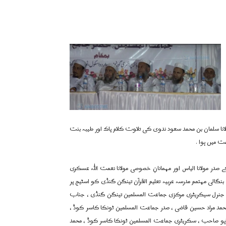
ا سلمان بن محمد سعود ندوی کی تلاوت کلام پاک اور طیبہ بنت
ت میں ہوا .
صدر مولانا الیاس اور مہمانانِ خصوصی مولانا نعمت اللہ عسکری
گالی مہتمم مدرسہ عربیہ تعلیم القرآن تینگن گنڈی کو اسٹیج پر
 جنرل سیکریٹری مرکزی جماعت المسلمین تینگن گنڈی ، جناب
محمد مراد حسین قاضی ، صدر جماعت المسلمین ٹونکا کاسر کوڈ ،
 باپو صاحب ، سکریٹری جماعت المسلمین ٹونکا کاسر کوڈ ، محمد