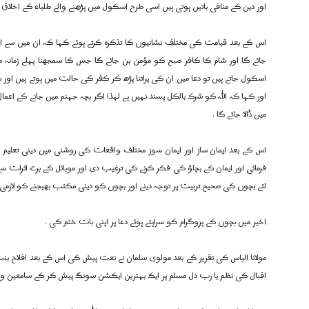
اور دین کے منافی باتیں ہوتی ہیں اسی طرح اسکول میں پڑھنے والے طلباء کے اخلاق خ
اس کے بعد قیامت کی مختلف نشانیوں کا تذکرہ کرتے ہوئے کہا کہ ان میں سے ای
جائے گا اور شام کا کافر صبح کو مؤمن بن جائے گا جس کا سمجھنا پہلے زمان
اسکول جاتے ہیں تو دعا میں ان کی پراتنا پڑھ کر کفر کی حالت میں ہوتے ہیں اور ش
اور کہا کہ اللہ کو شرک بالکل پسند نہیں ہے لہذا اگر بچہ جہنم میں جانے کے اعم
میں ڈالا جائے گا .
اس کے بعد ایمان ساز اور ایمان سوز مختلف واقعات کی روشنی میں دینی تعلیم کے 
فرمائی اور ایمان کے بچاؤ کی فکر کرنے کی ترغیب دی اور موبائل کے برے اثرات س
لئے بچوں کی صحیح تربیت پر توجہ دینے اور بچوں کو دینی مکتب بھیجنے کو لازمی قرا
اخیر میں بچوں کے پروگرام کو سراہتے ہوئے دعا پر اپنی بات ختم کی .
مولانا الیاس کی تقریر کے بعد مولوی سلمان نے نعت پیش کی اس کے بعد افلاح بنت 
اقبال کی نظم یا رب دل مسلم پر ایک بہترین ایکشن سونگ پیش کر کے سامعین و