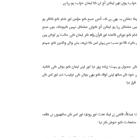
راب ہوتے تھے لیکن آج ان کا ایمان خراب ہو رہا ہے .
ک نشانی یہ بھی ہے کہ آدمی صبح کو مؤمن اور شام کو کافر ہو
ہ میں مشکل رہا ہو لیکن آج کوئی مشکل نہیں کیونکہ بچے صبح
ام کو نورانی قاعدہ اور قرآن پڑھ کر ایمان کی حالت پر لوٹتے ہیں
ال کرے گا تو سب سے پہلے اس کا ذریعہ بننے والے والدین کو جہنم
حصول پر بہت زیادہ زور دیا اور اپنے ایمان کو بچانے کی تاکید
ے خود کے ساتھ اپنی اولاد کو بھی بچانے کی ترغیب دی اور اس کے
ر دیا .
عبداللہ قاضی نے ایک نعت اور رونق اور اس کے ساتھیوں نے علامہ
 سامعات کو خوش کر دیا .