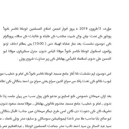
مؤرخہ 3/فروری 2019 ء بروز اتوار انجمن اصلاح المسلمین ٹونکا کاسر کوڈ
ہوناور کے تحت چلنے والے شبینہ مکتب کے طلباء و طالبات کے سالانہ پروگرام
کی دوسری نشست بعد نماز عشاء ٹھیک دس ( 10:00) بجے بمقام احاطہ اردو
پرائمری اسکول ٹونکا کاسر کوڈ مولانا الیاس ندوی جنرل سکریٹری مولانا ابو
الحسن علی ندوی اسلامک اکیڈمی بھٹکل کی زیر صدارت شروع ہوئی .
اس دوسری اہم نششت کا آغاز جامع مسجد ٹونکا کاسر کوڈ کے امام و خطیب مولان
ایوب کالو کی نعت پاک سے سراج الدین سراج یعنی سراج بن احمد بنگالی کی نظام
بعد ازاں مہمانان خصوصی کو اسٹیج پر مدعو کرتے ہوئے سب سے پہلے جلسہ ہذا کے 
ندوی ، امام و خطیب جامع مسجد مخدوم کالونی بھٹکل ، مولانا محمد سعود ندوی بن
تشریف لانے کی دعوت دی گئی اسی طرح دیگر مہمانان میں جناب اقبال بنگالی
ابو صالح بابا صاحب ملا صدر ناخدا ایجوکیشن سوسائٹی و سابق صدر ونلی کمٹہ ، 
سید عبد الستار بن سید احمد نائب صدر جماعت المسلمین ٹونکا ، عبدالعظيم عمر