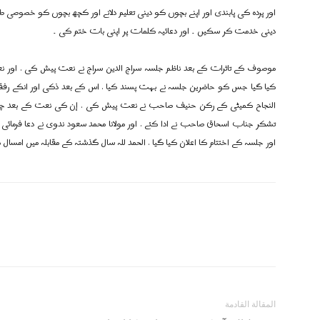
اور پردہ کی پابندی اور اپنے بچوں کو دینی تعلیم دلانے اور کچھ بچوں کو خصوصی طور 
دینی خدمت کر سکیں ۔ اور دعائیہ کلمات پر اپنی بات ختم کی ۔
موصوف کے تاثرات کے بعد ناظم جلسہ سراج الدین سراج نے نعت پیش کی . اور ن
کیا گیا جس کو حاضرین جلسہ نے بہت پسند کیا . اس کے بعد ذکی اور انکے رفقا
النجاح کمیٹی کے رکن حنیف صاحب نے نعت پیش کی . إن کی نعت کے بعد چن
تشکر جناب اسحاق صاحب نے ادا کئے . اور مولانا محمد سعود ندوی نے دعا فرمائی
اور جلسہ کے اختتام کا اعلان کیا گیا . الحمد للہ سال گذشتہ کے مقابلہ میں امسا
المقالة القادمة