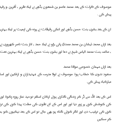
موصوف کے تاثرات کے بعد محمد عاصم بن شمعون بڈھے نے ایک تقریر ، آفرین و رفید
پیش کی .
ان کے بعد بشری بنت حسن بڈھے اور انکی رفیقات نے پردہ کی اہمیت پر ایک بہترین
بعد ازاں محمد ذیشان بن محمد مصدق پانی بڑو نے ایک حمد ، اناز بنت ناصر کھروری 
، صائمہ بنت محمد الیاس شیخ نے دعا اور بشری بنت حسن بڈھے نے ایک بہترین نعت
بعد ازاں مہمان خصوصی مولانا محمد
سعود ندوی کا خطاب ہوا. موصوف نے اولا مدرسہ کے عہدیداران و اراکین اور اسات
مبارکباد پیش کی.
اس کے بعد اللہ سے ڈر کر زندگی گذارتے ہوئے ارکان اسلام توحید نماز روزہ زکوۃ
کی کوشش کرنے پر زور دیا اور اور اس کے لئے تقوی کی صفت پیدا کرنے کی تر
کرنے کی ترغیب دی اور اگر کوئی گناہ ہو بھی جائے تو اس کے بعد نیکیوں کو بجا 
کر سکیں