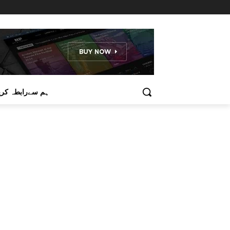
ہم سےرابطہ کری