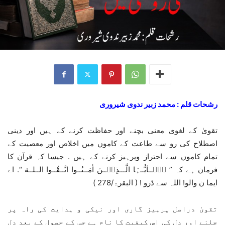
رشحات قلم : محمد زبیر ندوی شیروری
تقویٰ کے لغوی معنی بچنے اور حفاظت کرنے کے ہیں اور دینی
اصطلاح کی رو سے طاعت کے کاموں میں اخلاص اور معصیت کے
تمام کاموں سے احتراز وپرہیز کرنے کے ہیں . جیسا کہ قرآن کا
فرمان ہے کہ ” یٰۤــاَیُّــہَا الَّـــذِیۡــنَ اٰمَــنُــوا اتَّــقُــوا الــلــهَ “. اے
ایما ن والو! اللہ سے ڈرو ! ( البقرۃ/278 )
تقویٰ دراصل پرہیز گاری اور نیکی و ہدایت کی راہ پر
چلنے اور دل کی اس کیفیت کا نام ہے جس کے حصول کے بعد دل