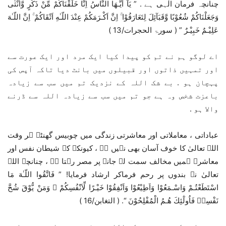
چنانچہ فرمان الٰہی ہے . ” يَآ اَيُّـهَا النَّاسُ اِنَّا خَلَقْنَاكُمْ مِّنْ ذَكَرٍ وَّاُنْثٰى
وَجَعَلْنَاكُمْ شُعُوْبًا وَّقَبَآئِلَ لِتَعَارَفُوْا ۚ اِنَّ اَكْـرَمَكُمْ عِنْدَ اللّـٰهِ اَتْقَاكُمْ ۚ اِنَّ اللّـٰهَ
عَلِيْـمٌ خَبِيْـرٌ ” ( سورۃ الحجرات/13 )
اے لوگو ہم نے تم کو پیدا کیا ایک مرد اور ایک عورت سے
اور تمہیں ذاتوں اور قبیلوں میں بانٹ دیا تاکہ آپس کی
پہچان ہو . بے شک اللہ کے نزدیک تم میں سب سے زیادہ
باعزت شخص وہ ہے جو تم میں سب سے زیادہ اللہ سے ڈرنے
والا ہو .
عباداتی ، معاملاتی اور معاشرتی زندگی میں چوبیس گھنٹے ہر وقت
اللہ تعالیٰ کا خوف آسان بھی نہیں ہے ، کیونکہ کہ شیطان نفس اور
معاشرہ ہمیں مخالف سمت لے جانے پر مصر رہتا ہے ، چنانچہ اللہ
تعالیٰ نے بندوں پر رحم فرماکر ارشاد فرمایا! ” فَاتَّقُوا اللّـٰهَ مَا
اسْتَطَعْتُـمْ وَاسْـمَعُوْا وَاَطِيْعُوْا وَاَنْفِقُوْا خَيْـرًا لِّاَنْفُسِكُمْ ۗ وَمَنْ يُّوْقَ شُحَّ
نَفْسِهٖ فَاُولٰٓئِكَ هُـمُ الْمُفْلِحُوْنَ “. ( التغابن/16 )