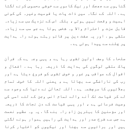
گناہوں سے جھجک اور نیک کاموں سے خوشی محسوس کرنے لگتا
ہے . اللہ کے نگاہ میں ذات پات یا قومیت وغیرہ کی کوئی
اہمیت و وقعت نہیں ہوتی ، بلکہ اس کے نزدیک سب سے زیادہ
قابل عزت و احترام والا وہ شخص ہوتا ہے جو سب سے زیادہ
متقی ہو . اور یہ صفت دین پر قائم رہتے ہوئے راہ ہدایت
پر چلنے سے پیدا ہوتی ہے .
صلحاء کا وصف اولین تقوی رہا ہے ، یہی وجہ ہے کہ قرآن
پاک متقی لوگوں کی ہدایت کا ذریعہ رہا ہے . افعال و
اقوال کے عواقب پر غور و خوض تقوی کو فروغ دیتا ہے اور
رب کی ناراضگی سے بچاتا ہے ، یعنی اللہ کا خوف تمام
بھلائیوں کا سرچشمہ ہے . اللہ تعالیٰ نے دنیا کے وجود سے
لے کر قیامت تک آنے والے تمام انس وجن کے لئے اسی کی
وصیت فرمائی ہے ، اور یہی قیامت کے دن نجات کا ذریعہ
اور مؤمنین کا بہترین زادِ راہ بنے گا . یہ وہ عظیم نعمت
ہے جس سے شرح صدر اور ہدایت کی راہیں ہموار ہونے لگتی
ہیں اور برائیوں سے بچنا اور نیکیوں کو اختیار کرنا