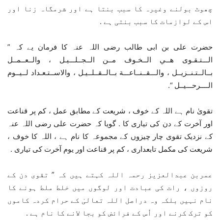
چھوٹ بولنے وغیرہ کا سبب بنتا ہے اور شرمگاہ زنا اور
اس کے لوازمات کا سبب بنتی ہے .
حضرت علی بن ابی طالب رضی اللہ عنہ کا فرمان یے کہ ”
الـــتـقـوى هــي الــخـوف مــن الــجــلـــيـل ، والــعــمــل
بــالــتـنــزيــل ، والـــقــنــاعـــة بــالــقــلــيـل ، والاســتـعـداد لــيــوم
الــــرحـــيــل “.
تقویٰ نام ہے اللہ کے خوف ، شریعت کے مطابق عمل ، کم پر قناعت
اور آخرت کے دن کی تیاری کا . گویا کہ حضرت علی رضی اللہ عنہ
کے نزدیک تقوی چار چیزوں کے مجموعہ کا نام ہے ، اللہ کا خوف ،
شریعت کی مکمل تابعداری ، کم پر قناعت اور یوم آخرت کی تیاری .
عمربن عبدالعزیز رحمہ اللہ کہتے ہیں کہ ” تقوی دن کے
روزوں ، رات کی عبادت اور لوگوں میں خلط ملط ہونے کا
نام نہیں بلکہ وہ دراصل اللہ تعالیٰ کے حرام کردہ کاموں
کو ترک کرنے اور اُس کے فرائض کو بجا لانے کا نام ہے .