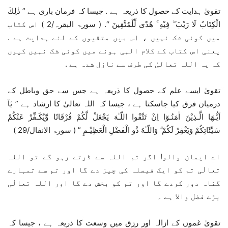
تقویٰ ہدایت کے حصول کا ذریعہ ہے . جیسا کہ فرمان باری ہے ” ذٰلِكَ
الْكِتَابُ لَا رَيْبَ ۖ فِيْهِ ۚ هُدًى لِّلْمُتَّقِينَ “. ( سورۃ البقرہ/2 ) اس کتاب
میں کوئی شک نہیں ، اس میں متقیوں کے لئے ہدایت ہے .
یعنی اس کتاب کے کلام الہی ہونے میں کوئی شک نہیں کیوں
کہ یہ اللہ تعالیٰ کی طرف سے نازل شدہ ہے .
تقویٰ ایسے علم کے حصول کا ذریعہ ہے جس سے حق وباطل کے
درمیان فرق کیا جاسکتا ہے ، جیسا کہ اللہ تعالیٰ کا ارشاد ہے ” يَآ
اَيُّـهَا الَّـذِيْنَ اٰمَنُـوٓا اِنْ تَتَّقُوا اللّـٰهَ يَجْعَلْ لَّكُمْ فُرْقَانًا وَّيُكَـفِّرْ عَنْكُمْ
سَيِّئَاتِكُمْ وَيَغْفِرْ لَكُمْ ۗ وَاللّـٰهُ ذُو الْفَضْلِ الْعَظِيْـمِ ” ( سورۃ الانفال/29 )
اے ایمان والو! اگر تم اللہ سے ڈرتے رہو گے تو اللہ
تعالٰی تم کو ایک فیصلہ کی چیز دے گا اور تم سے تمہارے
گناہ دور کردے گا اور تم کو بخش دے گا اور اللہ تعالٰی
بڑے فضل والا ہے ۔
تقویٰ غموں کے ازالہ اور رزق میں وسعت کا ذریعہ ہے ، جیسا کہ