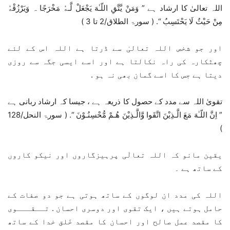
اللہ تعالیٰ کا ارشاد ہے ” وَمَنْ يَّتَّقِ اللّـٰهَ يَجْعَلْ لَّـهٝ مَخْرَجًا ہ وَيَرْزُقْهٝ
مِنْ حَيْثُ لَا يَحْتَسِبُ “. ( سورۃ الطلاق/2 تا 3 )
اور جو شخص اللہ تعالیٰ سے ڈرتا ہے اللہ اس کے لئے
چھٹکارہ کی راہ نکالتا ہے اور اسے ایسی جگہ سے روزی
دیتا ہے جس کا اسے گمان بھی نہ ہو .
تقویٰ اللہ سے مدد کے حصول کا ذریعہ ہے ، جیسا کہ ارشاد ربانی ہے
” اِنَّ اللّـٰهَ مَعَ الَّـذِيْنَ اتَّقَوا وَّالَّـذِيْنَ هُـمْ مُّحْسِنُـوْنَ “. ( سورۃ النحل/128
)
یقین مانو کہ اللہ تعالٰی پرہیزگاروں اور نیکو کاروں
کے ساتھ ہے ۔
اللہ کی مدد ان لوگوں کے ساتھ ہوتی ہے جو دو صفات کے
حامل ہوتے ہیں ، ایک تقوی اور دوسری احسان . تــقـــوی
کا مقصد عمل صالح اور احسان کا مقصد خَلق خدا کے ساتھ