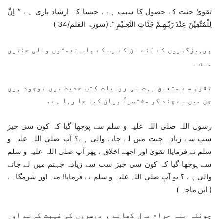
تقویٰ جنت کے حصول کا سبب ہے . جیسا کہ ارشاد باری ہے ” اِنَّ
لِلْمُتَّقِيْنَ عِنْدَ رَبِّـهِـمْ جَنَّاتِ النَّعِـيْمِ “. (سورۃ القلم/34 )
پرہیزگاروں کے لئے ان کے رب کے پاس نعمتوں والی جنتیں
ہیں ۔
تقوی سے متعلق بہت سی روایات کتب حدیث میں موجود ہیں
جن میں سے چند کو مختصراً بیان کیا جا رہا ہے .
رسول اللہ صلی اللہ علیہ و سلم سے پوچھا گیا کہ کون سی چیز
سب سے زیادہ جنت میں لے جانے والی ہے؟ آپ صلی اللہ علیہ و
سلم نے فرمایا! تقویٰ اور اچھے اخلاق ، پھر آپ صلی اللہ علیہ و سلم
سے پوچھا گیا کہ کون سی چیز سب سے زیادہ جہنم میں لے جانے
والی ہے ؟ تو آپ صلی اللہ علیہ و سلم نے فرمایا! منہ اور شرمگاہ .
( ابن ماجہ )
چونکہ منہ حرام مال کھانے ، دوسروں کی غیبت کرنے اور