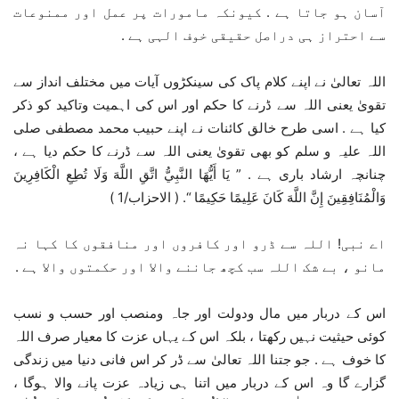
آسان ہو جاتا ہے . کیونکہ مامورات پر عمل اور ممنوعات
سے احتراز ہی دراصل حقیقی خوف الہی ہے .
اللہ تعالیٰ نے اپنے کلام پاک کی سینکڑوں آیات میں مختلف انداز سے
تقویٰ یعنی اللہ سے ڈرنے کا حکم اور اس کی اہمیت وتاکید کو ذکر
کیا ہے . اسی طرح خالق کائنات نے اپنے حبیب محمد مصطفی صلی
اللہ علیہ و سلم کو بھی تقویٰ یعنی اللہ سے ڈرنے کا حکم دیا ہے ،
چنانچہ ارشاد باری ہے . ” يَا أَيُّهَا النَّبِيُّ اتَّقِ اللَّهَ وَلَا تُطِعِ الْكَافِرِينَ
وَالْمُنَافِقِينَ إِنَّ اللَّهَ كَانَ عَلِيمًا حَكِيمًا “. ( الاحزاب/1 )
اے نبی! اللہ سے ڈرو اور کافروں اور منافقوں کا کہا نہ
مانو ، بے شک اللہ سب کچھ جاننے والا اور حکمتوں والا ہے .
اس کے دربار میں مال ودولت اور جاہ ومنصب اور حسب و نسب
کوئی حیثیت نہیں رکھتا ، بلکہ اس کے یہاں عزت کا معیار صرف اللہ
کا خوف ہے . جو جتنا اللہ تعالیٰ سے ڈر کر اس فانی دنیا میں زندگی
گزارے گا وہ اس کے دربار میں اتنا ہی زیادہ عزت پانے والا ہوگا ،