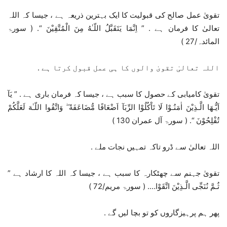
تقویٰ عمل صالح کی قبولیت کا ایک بہترین ذریعہ ہے ، جیسا کہ اللہ
تعالیٰ کا فرمان ہے . ” اِنَّمَا يَتَقَبَّلُ اللّـٰهُ مِنَ الْمُتَّقِيْنَ “. ( سورۃ
المائدہ/27 )
اللہ تعالیٰ تقویٰ والوں کا ہی عمل قبول کرتا ہے .
تقویٰ کامیابی کے حصول کا سبب ہے ، جیسا کہ فرمان باری ہے . ” يَآ
اَيُّـهَا الَّـذِيْنَ اٰمَنُـوْا لَا تَاْكُلُوْا الرِّبَآ اَضْعَافًا مُّضَاعَفَةً ۖ وَاتَّقُوا اللّـٰهَ لَعَلَّكُمْ
تُفْلِحُوْنَ “. ( سورۃ آل عمران 130 )
اللہ تعالیٰ سے ڈرو تاکہ تمہیں نجات ملے .
تقویٰ جہنم سے چھٹکارہ کا سبب ہے ، جیسا کہ اللہ کا ارشاد ہے ”
ثُـمَّ نُنَجِّى الَّـذِيْنَ اتَّقَوْا…. ( سورۃ مریم/72 )
پھر ہم پرہیزگاروں کو تو بچا لیں گے .