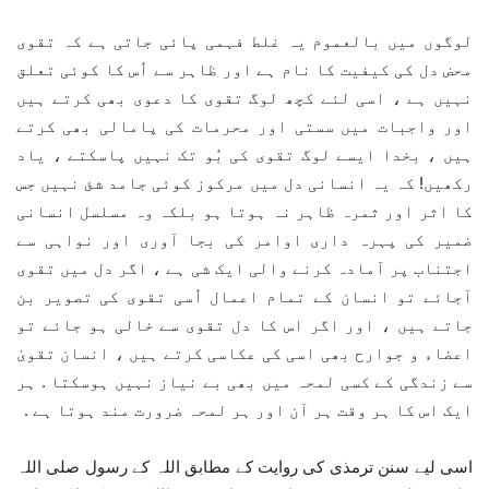
لوگوں میں بالعموم یہ غلط فہمی پائی جاتی ہے کہ تقوی
محض دل کی کیفیت کا نام ہے اور ظاہر سے اُس کا کوئی تعلق
نہیں ہے ، اسی لئے کچھ لوگ تقوی کا دعوی بھی کرتے ہیں
اور واجبات میں سستی اور محرمات کی پامالی بھی کرتے
ہیں ، بخدا ایسے لوگ تقوی کی بُو تک نہیں پاسکتے ، یاد
رکھیں! کہ یہ انسانی دل میں مرکوز کوئی جامد شئ نہیں جس
کا اثر اور ثمرہ ظاہر نہ ہوتا ہو بلکہ وہ مسلسل انسانی
ضمیر کی پہرہ داری اوامر کی بجا آوری اور نواہی سے
اجتناب پر آمادہ کرنے والی ایک شی ہے ، اگر دل میں تقوی
آجائے تو انسان کے تمام اعمال اُسی تقوی کی تصویر بن
جاتے ہیں ، اور اگر اس کا دل تقوی سے خالی ہو جائے تو
اعضاء و جوارح بھی اسی کی عکاسی کرتے ہیں ، انسان تقویٰ
سے زندگی کے کسی لمحہ میں بھی بے نیاز نہیں ہوسکتا . ہر
ایک اس کا ہر وقت ہر آن اور ہر لمحہ ضرورت مند ہوتا ہے .
اسی لیے سنن ترمذی کی روایت کے مطابق اللہ کے رسول صلی اللہ