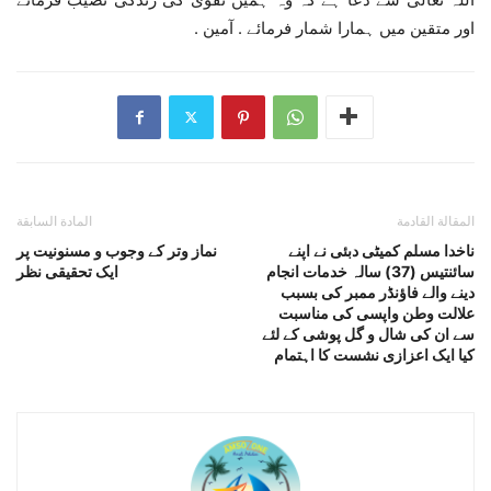
اور متقین میں ہمارا شمار فرمائے . آمین .
المقالة القادمة
المادة السابقة
ناخدا مسلم کمیٹی دبئی نے اپنے
نماز وتر کے وجوب و مسنونیت پر
سائنتیس (37) سالہ خدمات انجام
ایک تحقیقی نظر
دینے والے فاؤنڈر ممبر کی بسبب
علالت وطن واپسی کی مناسبت
سے ان کی شال و گل پوشی کے لئے
کیا ایک اعزازی نشست کا اہتمام