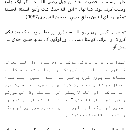
علیہ وسلم نے حضرت معاذ بن جبل رضی اللہ عنہ کو ایک جامع
وصیت کرتے ہوئے کہا تھا . ” اتقِ اللهَ حيثُ كنتَ وأتبعِ السيئةَ الحسنةَ
تمحُها وخالقِ الناسَ بخلقٍ حسنٍ ( صحيح الترمذی/1987 )
تم جہاں کہیں بھی رہو اللہ سے ڈرو اور خطا ہوجانے کے بعد نیکی
کرو کہ وہ برائی کو مٹا دیتی ہے اور لوگوں کے ساتھ حسن اخلاق سے
پیش آؤ .
لہذا ضرورت اس بات کی ہے کہ ہر دم ہمارا دل اللہ تعالیٰ
کے قرب سے آباد رہے کیونکہ وہ ہمارے تمام حرکات و
سکنات سے پوری طرح باخبر ہے . لہذا ہمیں اپنے تمام
اعمال کو تقویٰ سے مزین کرنا چاہئے جیسا کہ حدیث میں
آتا ہے کہ ” ان اللہ لا ینظر الی اجسامکم ولا الی صورکم
ولکن ینظر الی قلوبکم “. بیشک اللہ تعالیٰ نہ تمھارے
جسموں کو دیکھتا ہے اور نہ ہی تمھاری صورتوں کو بلکہ
وہ تمھارے قلوب کو دیکھتا ہے .
اللہ تعالیٰ سے دعا ہے کہ وہ ہمیں تقوی کی زندگی نصیب فرمائے