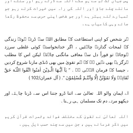
پس جہاں تک تم سے ہو سکے اللہ سے ڈرتے رہو اور سنتے اور
مانتے چلے جاؤ اور اللہ کی راہ میں خیرات کرتے رہو جو
تمہارے لئے بہتر ہے اور جو شخص اپنی حرص سے محفوظ رکھا
جائے وہی کامیاب ہے .
ہر شخص کو اپنی استطاعت کے مطابق اللہ سے ڈرتے ہوئے زندگی
کے لمحات گذارنے چاہئیں ، اگر خدانخواستہ کوئی غلطی سرزد
ہوجائے تو فوراً دل سے معافی مانگنی چاہئے لیکن اس کا مطلب
ہرگز یہ بھی نہیں ہے کہ ہم تقویٰ میں بھی ڈنڈی مارنا شروع کردیں
، جیسا کہ فرمان الہٰی ہے . ” يَآ اَيُّـهَا الَّـذِيْنَ اٰمَنُوا اتَّقُوا اللّـٰهَ حَقَّ
تُقَاتِهٖ وَلَا تَمُوْتُنَّ اِلَّا وَاَنْتُـمْ مُّسْلِمُوْنَ “. ( آل عمران/102 )
اے ایمان والو اللہ تعالیٰ سے اتنا ڈرو جتنا اس سے ڈرنا چاہئے اور
دیکھو مرتے دم تک مسلمان ہی رہنا .
اللہ تعالیٰ نے تقویٰ کے مختلف فوائد وثمرات قرآن کریم
میں ذکر فرمائے ہیں ، جن میں سے چند حسب ذیل ہیں .