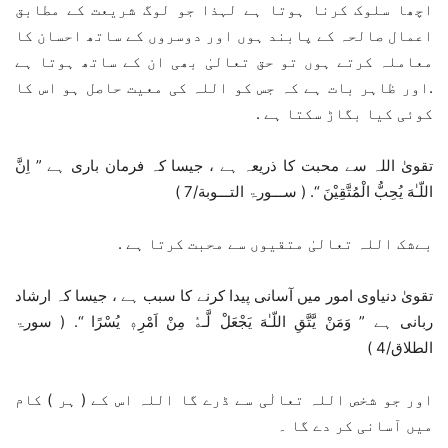
اچھا سلوک کرنا ہوتا ہے لہذا جو لوگ شریعت کے مطابق
اعمال صالحہ کے پابند ہوں اور دوسروں کے ساتھ احسان کا
معاملہ کرتے ہوں تو حق تعالیٰ بھی ان کے ساتھ ہوتا ہے
.اور ظاہر بات ہے کہ جس کو اللہ کی معیت حاصل ہو اس کا
کوئی کیا بگاڑ سکتا ہے .
تقویٰ اللہ سے محبت کا ذریعہ ہے ، جیسا کہ فرمان باری ہے ” اِنَّ
اللّـٰهَ يُحِبُّ الْمُتَّقِيْنَ “. ( ســـورۃ التـــوبة/7 )
بےشک اللہ تعالیٰ متقیوں سے محبت کرتا ہے .
تقویٰ دنیاوی امور میں آسانی پیدا کرنے کا سبب ہے ، جیسا کہ ارشاد
ربانی ہے ” وَمَنْ يَّتَّقِ اللّـٰهَ يَجْعَلْ لَّـهٝ مِنْ اَمْرِهٖ يُسْرًا “. ( سورۃ
الطلاق/4 )
اور جو شخص اللہ تعالٰی سے ڈرے گا اللہ اس کے ( ہر ) کام
میں آسانی کر دے گا ۔