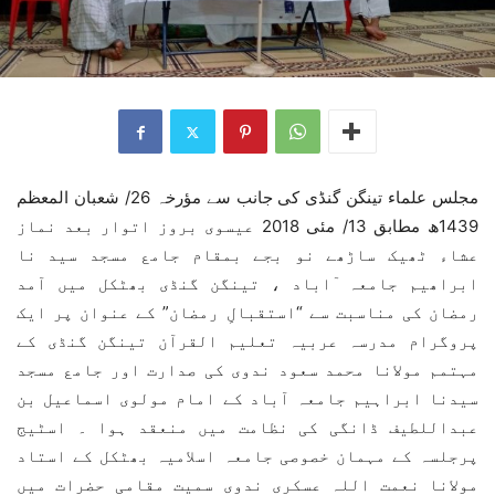
مجلس علماء تینگن گنڈی کی جانب سے مؤرخہ 26/ شعبان المعظم
1439ھ مطابق 13/ مئی 2018 عیسوی بروز اتوار بعد نماز
عشاء ٹھیک ساڑھے نو بجے بمقام جامع مسجد سید نا
ابراھیم جامعہ ٓاباد ، تینگن گنڈی بھٹکل میں آمد
رمضان کی مناسبت سے “استقبالِ رمضان” کے عنوان پر ایک
پروگرام مدرسہ عربیہ تعلیم القرآن تینگن گنڈی کے
مہتمم مولانا محمد سعود ندوی کی صدارت اور جامع مسجد
سیدنا ابراہیم جامعہ آباد کے امام مولوی اسماعیل بن
عبداللطیف ڈانگی کی نظامت میں منعقد ہوا ۔ اسٹیج
پرجلسہ کے مہمان خصوصی جامعہ اسلامیہ بھٹکل کے استاد
مولانا نعمت اللہ عسکری ندوی سمیت مقامی حضرات میں