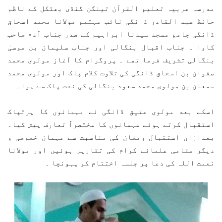
مدرسہ عربیہ تعلیم القرآن تینگن گنڈی بھٹکل کے ناظم
حافظ عبد القادر ڈانگی نائب مہتمم مولانا محمد اسحاق
ڈانگی جامع مسجد سیدنا ابراہیم کے صدر جناب آدم صاحب
کاوا ۔ جناب اقبال بنگالی اور جناب سلیمان بن موسیٰ
بنگالی تشریف فرما تھے ۔ پروگرام کا آغاز مولوی محمد
صفوان بن اسحاق ڈانگی کی تلاوت کلام پاک اور مولوی محمد
سمعان بن مولوی محمد سعود بنگالی کی نعت پاک سے ہوا۔
اسکے بعد مولوی عتیق ڈانگی نے مہمانوں کا پرتپاک
استقبال کرتے ہوئے مہمانوں کا مختصراً تعارف پیش کیا۔
بعدازاں استقبال رمضان کی مناسبت سے مہمان خصوصی و
دیگر مقامی علمائے کرام کی تقاریر ہوئیں اور مولانا
نعمت اللہ کی دعا پر جلسہ اختتام کو پہونچا ۔