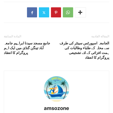
المقالة القادمة
المادة السابقة
الجامعہ اسپورٹس سینٹر کی طرف
جامع مسجد سیدنا ابراہیم جامعہ
سے محلہ کے طلباء وطالبات کی
آباد تینگن گنڈی میں ایک اہم
ہمت افزائی کے لئے تشجیعی
پروگرام کا انعقاد
پروگرام کا انعقاد
amsozone