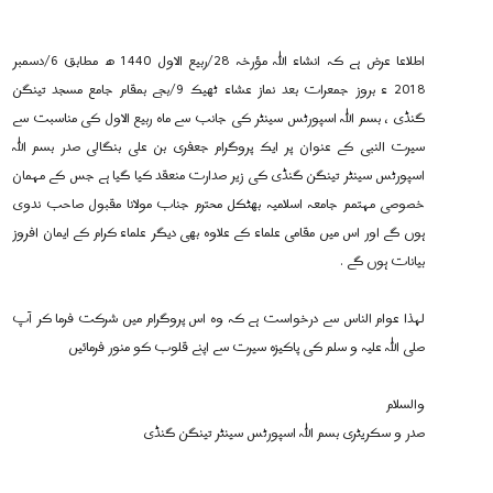
اطلاعا عرض ہے کہ انشاء اللہ مؤرخہ 28/ربیع الاول 1440 ھ مطابق 6/دسمبر
2018 ء بروز جمعرات بعد نماز عشاء ٹھیک 9/بجے بمقام جامع مسجد تینگن
گنڈی ، بسم اللہ اسپورٹس سینٹر کی جانب سے ماہ ربیع الاول کی مناسبت سے
سیرت النبی کے عنوان پر ایک پروگرام جعفری بن علی بنگالی صدر بسم اللہ
اسپورٹس سینٹر تینگن گنڈی کی زیر صدارت منعقد کیا گیا ہے جس کے مہمان
خصوصی مہتمم جامعہ اسلامیہ بھٹکل محترم جناب مولانا مقبول صاحب ندوی
ہوں گے اور اس میں مقامی علماء کے علاوہ بھی دیگر علماء کرام کے ایمان افروز
بیانات ہوں گے .
لہذا عوام الناس سے درخواست ہے کہ وہ اس پروگرام میں شرکت فرما کر آپ
صلی اللہ علیہ و سلم کی پاکیزہ سیرت سے اپنے قلوب کو منور فرمائیں
والسلام
صدر و سکریٹری بسم اللہ اسپورٹس سینٹر تینگن گنڈی