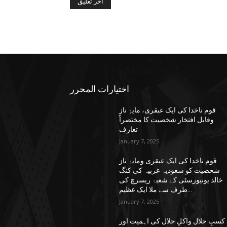
اختيارات المحرر
قوم ناخدا کی ایک عبقری، مایۂِ ناز
وقابل افتخار شخصیت کا مختصراً
تعارف
January 7, 2025
قوم ناخدا کی ایک عبقری ومایۂ ناز
شخصیت کو سعودیہ عربیہ کی کنگ
خالد یونیورسٹی کے شعبۂ ریسرچ کی
طرف سے ملا ایک عظیم...
January 7, 2025
کسبِ حلال واکلِ حلال کی اہمیت اور