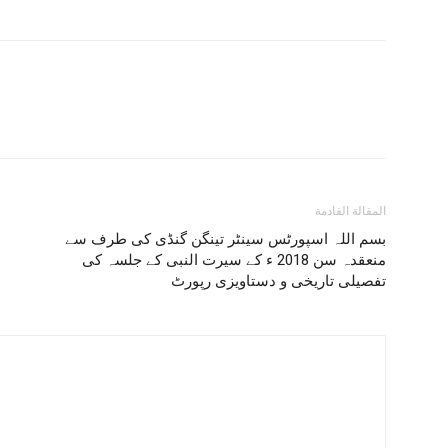
المقالة القادمة
بسم اللہ اسپورٹس سینٹر تینگن گنڈی کی طرف سے
منعقدہ سن 2018 ء کے سیرت النبی کے جلسہ کی
تفصیلی تاریخی و دستاویزی رپورٹ