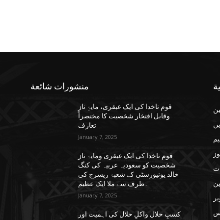
ة
منشورات شائعة
قوم ناخدا کی ایک عبقری، مایۂِ ناز
ن
وقابل افتخار شخصیت کا مختصراً
یں
تعارف
January 7, 2025
یم
وز
قوم ناخدا کی ایک عبقری ومایۂ ناز
شخصیت کو سعودیہ عربیہ کی کنگ
ات
خالد یونیورسٹی کے شعبۂ ریسرچ کی
ن
طرف سے ملا ایک عظیم...
January 7, 2025
یر
س
کسبِ حلال واکلِ حلال کی اہمیت اور