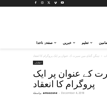
امین
تعلیم
خبریں
صفحۂِ ناخدا
ات
تینگن گنڈی میں سیرت کے عنوان پر ایک پروگرام کا انعقاد
اعلانات
ت کے عنوان پر ایک
پروگرام کا انعقاد
December 4, 2018
-
amsozone
بواسطة