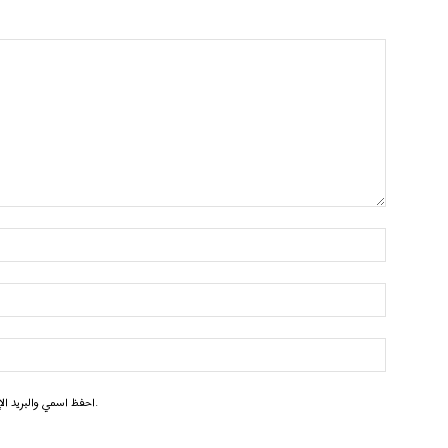
احفظ اسمي والبريد الإلكتروني وموقع الويب في هذا المتصفح للمرة الأولى التي أعلق فيها.