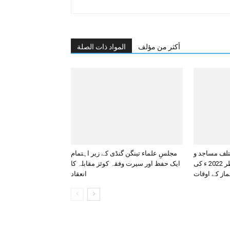
أكثر من مؤلف
المواد ذات الصلة
تلف مساجد و
مجلسِ علماء تینگن گنڈی کے زیر اہتمام
عیدگاہوں میں عید الفطر 2022 ء کی
ایک حفظ اور سیرت وفقہ کوئز مقابلہ کا
ماز کے اوقات
انعقاد