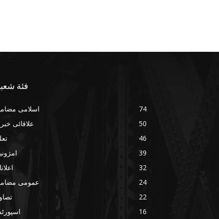
فئة شعبي
74
اسلامی مضامی
50
علاقائی خبر
46
تعل
39
امژونی
32
اعلان
24
عمومی مضامی
22
تصاو
16
اسپورٹ