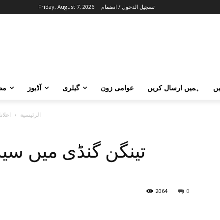
تسجيل الدخول / انضمام
Friday, August 7, 2026
ں
ہمیں ارسال کریں
عوامی زون
گیلری
آڈیوز
مض
الرئيسية
اعلان
تینگن گنڈی میں سیر
2064
0