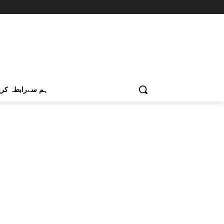
ہم سےرابطہ کری