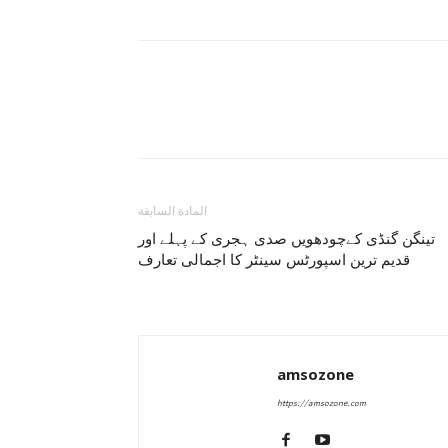
المادة السابقة
تینگن گنڈی کےچودھویں صدی ہجری کے پہلے اور
قدیم ترین اسپورٹس سینٹر کا اجمالی تعارف
amsozone
https://amsozone.com