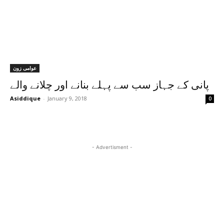
عوامی زون
پانی کے جہاز سب سے پہلے بنانے اور چلانے والے
Asiddique
-
January 9, 2018
0
- Advertisment -