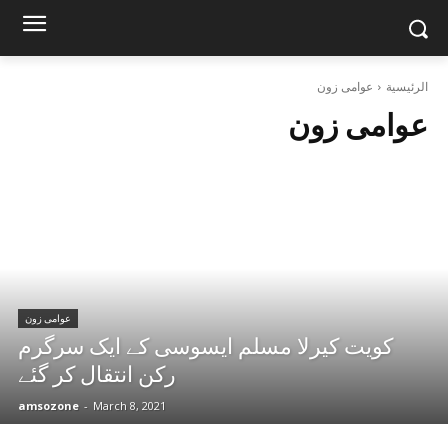
الرئيسية
عوامی زون
عوامی زون
عوامی زون
کویت کیرلا مسلم ایسوسی کے ایک سرگرم
رکن انتقال کر گئے
amsozone
-
March 8, 2021