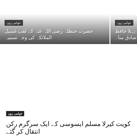
عوامی زون
عوامی زون
پہلا حافظ
حضرت حنظلہ رضی اللہ عنہ کے لقب غسیل
صادق منا۔
الملائکہ کی وجہ تسمیہ
عوامی زون
کویت کیرلا مسلم ایسوسی کے ایک سرگرم رکن
انتقال کر گئے