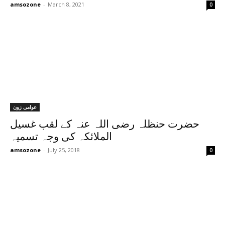
amsozone
-
March 8, 2021
0
عوامی زون
حضرت حنظلہ رضی اللہ عنہ کے لقب غسیل
الملائکہ کی وجہ تسمیہ
amsozone
-
July 25, 2018
0