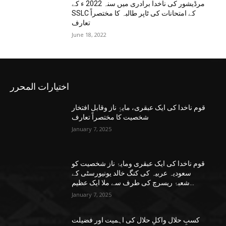
مرڈیشور کی ناخدا برادری میں سنہ 2022 ء کے
SSLC کے امتحانات کی ٹاپر طالبہ کا مختصراً
تعارف
June 18, 2022
اختيارات المحرر
قوم ناخدا کی ایک عبقری، مایۂِ ناز وقابل افتخار
شخصیت کا مختصراً تعارف
January 7, 2025
قوم ناخدا کی ایک عبقری ومایۂ ناز شخصیت کو
سعودیہ عربیہ کی کنگ خالد یونیورسٹی کے
شعبۂ ریسرچ کی طرف سے ملا ایک عظیم...
January 7, 2025
کسبِ حلال واکلِ حلال کی اہمیت اور فضیلت