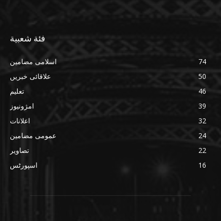
فئة شعبية
74
اسلامی مضامین
50
علاقائی خبریں
46
تعلیم
39
امژونیوز
32
اعلانات
24
عمومی مضامین
22
تصاویر
16
اسپورٹس