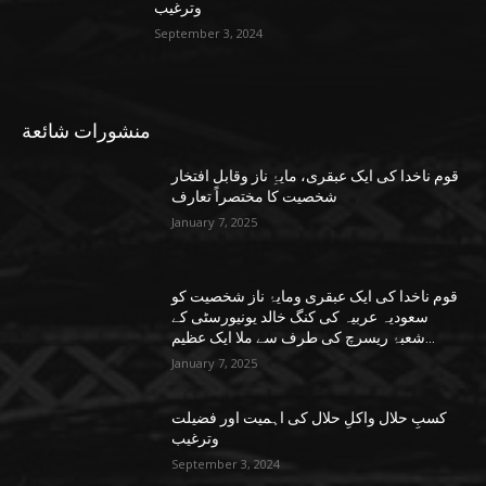
وترغیب
September 3, 2024
منشورات شائعة
قوم ناخدا کی ایک عبقری، مایۂِ ناز وقابل افتخار
شخصیت کا مختصراً تعارف
January 7, 2025
قوم ناخدا کی ایک عبقری ومایۂ ناز شخصیت کو
سعودیہ عربیہ کی کنگ خالد یونیورسٹی کے
شعبۂ ریسرچ کی طرف سے ملا ایک عظیم...
January 7, 2025
کسبِ حلال واکلِ حلال کی اہمیت اور فضیلت
وترغیب
September 3, 2024