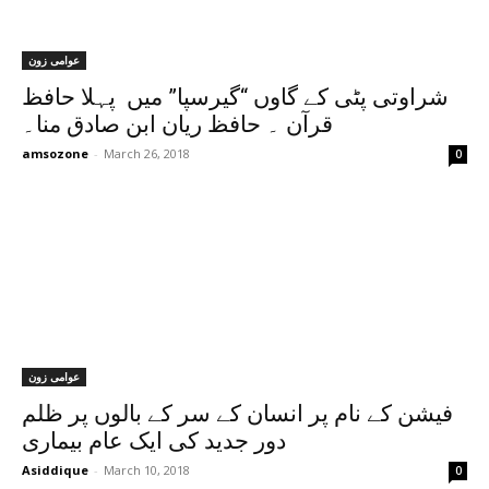
عوامی زون
شراوتی پٹی کے گاوں “گیرسپا” میں پہلا حافظ
قرآن ۔ حافظ ریان ابن صادق منا۔
amsozone
-
March 26, 2018
0
عوامی زون
فیشن کے نام پر انسان کے سر کے بالوں پر ظلم
دور جدید کی ایک عام بیماری
Asiddique
-
March 10, 2018
0