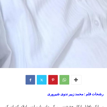
رشحات قلم : محمد زبیر ندوی شیروری
یہ ایک ناقابل انکار حقیقت ہے کہ ماں باپ اپنی اولاد کو ان کی