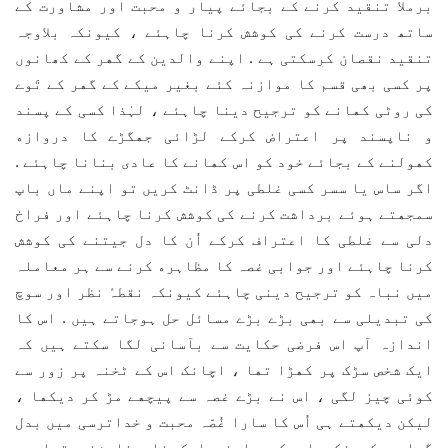
ﺑﺮﻣﻼ ﺗﻨﻘﯿﺪ ﮐﺮﻧﮯ کے ﺑﺠﺎﺋﮯ ﭘﯿﺎﺭ و ﻣﺤﺒﺖ ﺍﻭﺭ ﻣﺸﺎﻭﺭﺕ ﮐﮯ
ﺳﺎﺗﮫ ﺩﺭﺳﺖ ﮐﺮﻧﮯ ﮐﯽ ﮐﻮﺷﺶ ﮐﺮنا چاہئے ، کیونکہ ﺑﻼﻭﺟﮧ
ﺗﻨﻘﯿﺪ ﻧﻘﺼﺎﻥ ﮐﺮسکتی ﮨﮯ . ﺍﭘﻨﮯ ﻭﺍﻟﺪﯾﻦ ﮐﮯ ﮔﮭﺮ کے کھانوں
پر کسی بھی قسم کا موازنہ کئے بغیر میکے کے ﮔﮭﺮ ﮐﮯ ﺗَﻮﮮ
ﮐﯽ ﺭﻭﭨﯽ ﮐﮭﺎنے کو ترجیح دینا چاہئے ، ﻟﮩٰﺬﺍ ﮐﺴﯽ ﮐﮯ ﭘﺴﻨﺪ
و ناپسند ﭘﺮ ﺍﻋﺘﺮﺍﺽ ﮐﺮﮐﮯ ﻟﮍﺍﺋﯽ ﺟﮭﮕﮍﮮ ﮐﺎ ﺩﺭﻭﺍﺯﮦ
ﮐﮭﻮﻟﻨﮯ ﮐﮯ ﺑﺠﺎﺋﮯ ﺧﻮﺩ ﮐﻮ ﺍﺱ ﮐﮭﺎﻧﮯ ﮐﺎ ﻋﺎﺩﯼ بنانا چاہئے .
ﺍﮔﺮ ﺳﺎﺱ ﯾﺎ ﺳﺴﺮ کسی غلطی پر ﮈﺍﻧﭧ کرﯾﮟ ﺗﻮ ﺍﭘﻨﮯ ﻣﺎﮞ ﺑﺎﭖ
ﺳﻤﺠﮭﺘﮯ ﮨﻮﺋﮯ ﺑﺮﺩﺍﺷﺖ ﮐﺮنے کی کوشش کرنا چاہئے ﺍﻭﺭ ﻓﺮﺍخ
دﻟﯽ ﺳﮯ ﻏﻠﻄﯽ ﮐﺎ ﺍﻋﺘﺮﺍﻑ ﮐﺮﮐﮯ ﺍُﻥ ﮐﺎ ﺩﻝ ﺟﯿﺘﻨﮯ ﮐﯽ ﮐﻮﺷﺶ
ﮐﺮنا چاہئے اور ﺟﻮﺍﺑﯽ غصہ ﮐﺎ ﻣﻈﺎﮨﺮﮦ ﮐﺮﻧﮯ ﺳﮯ ہر معاملہ
میں نباہ کو ترجیح دینی چاہئے کیونکہ ﻧﻘﻄﮧٔ ﻧﻈﺮ ﺍﻭﺭ ﺳﻮﭺ
کی ﺗﺒﺪیلی سے ﺑﮭﯽ ﺑﮍے بڑے ﻣﺴﺎﺋﻞ ﺣﻞ ﮨﻮﺟﺎﺗﮯ ﮨﯿﮟ . ‏اس کا
اندازہ آپ اس فرضی حکایت سے بآسانی لگا سکتے ہیں کہ
ﺍﯾﮏ ﺷﺨﺺ ﺳﮍﮎ ﭘﺮ ﮐﮭﮍﺍ ﺗﮭﺎ ، ﺍﭼﺎﻧﮏ ﺍﺱ ﮐﮯ ٹخنہ ﭘﺮ ﺯﻭﺭ ﺳﮯ
ﮐﻮﺋﯽ ﭼﯿﺰ ﻟﮕﯽ ، ﺍﺱ ﻧﮯ ﺑﮍﮮ غصہ ﺳﮯ ﭘﯿﭽﮭﮯ مڑ کر ﺩﯾﮑﮭﺎ ،
ﻟﯿﮑﻦ ﺩﯾﮑﮭﺘﮯ ﮨﯽ ﺍُﺱ ﮐﺎ ﺳﺎﺭﺍ ﻏُﺼّﮧ ﻣﺤﺒﺖ ﻭ ﺧﺪﺍﺗﺮﺳﯽ ﻣﯿﮟ ﺑﺪﻝ
ﮔﯿﺎ ، ﮐﯿﻮﻧﮑﮧ ﺍﺱ ﮐﮯ ﺳﺎﻣﻨﮯ ﺍﯾﮏ ﻧﺎﺑﯿﻨﺎ ﺷﺨﺺ ﺗﮭﺎ ﺟﻮ