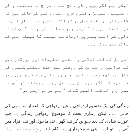
ﻟﯿﮑﻦ ﺑﮩﻮ اگر چرب ﺯﺑﺎﻥ ، ﮐﺞ ﻓﮩﻢ ، ﻣﺰﺍﺝ ﻧﮧ ﺳﻤﺠﮭﻨﮯ ﻭﺍﻟﯽ
، ﻏﺼﯿﻠﯽ ، ﭘﮭﻮﮨﮍ ، ﻓﻀﻮﻝ ﺧﺮﭺ ، ﺿﺪﯼ ، ﮐﺴﯽ ﮐﻮ خاطر میں نہ
لانے ﻭﺍﻟﯽ ﺍﻭﺭ ﺧﻮﺩ ﻏﺮﺽ ﮨﻮ ﺗﻮ ﺍﮐﺜﺮ ﺳﺎﺱ و ﺳﺴﺮ ﺯﺑﺎﻥِ ﻗﺎﻝ ﺳﮯ
ﮐﮩﮧ ﺍﭨﮭﺘﮯ ﮨﯿﮟ کہ” ایسی ﺑﮩﻮ سے اللہ کی پناہ “ ﺍﺏ ان کے
دلوں کو اپنے بہترین اوصاف سے جیتنے کا ﻓﯿﺼﻠﮧ ﺑﮩﻮ ﮐﮯ
ﮨﺎﺗﮫ ﻣﯿﮟ ہوتا ﮨﮯ .
اسی حل کے لئے ﺍِﺳﻼﻣﯽ ﻭ ﺍَﺧﻼﻗﯽ ﺗﻌﻠﯿﻤﺎﺕ ﺍﻭﺭ ﺑﺰﺭﮔﺎﻥِ ﺩﯾﻦ
ﮐﮯ ﻓﺮﺍﻣﯿﻦ ﻭ ﻧﺼﺎﺋﺢ ﮐﯽ ﺭﻭﺷﻨﯽ میں ﭼﻨﺪ مھکتی کلیوں کی
شکل میں کچھ مفید باتیں بطور رہنمائی ﭘﯿﺶ کی جارہی ہیں
، ﺍﻣﯿﺪ ﮐﮧ اگر ﺑﮩﻮ ﺍﻥ ﭘﺮ ﻋﻤﻞ ﭘﯿﺮﺍ ﮨﻮجائے ﺗﻮ ﺍُﺱ ﮐﮯ
ﺳﺴﺮﺍﻝ ﻭﺍﻟﮯ ﮐﮩﮧ ﺍﭨﮭﯿﮟ ﮔﮯ کہ ” ﺑﮩﻮ ہو تو ایسی ہو “
ﺯﻧﺪﮔﯽ کی ایک تقسیم ازدواجی و غیر ازدواجی کے اعتبار سے بھی کی
جاتی ہے ، لیکن ہماری بحث کا موضوع ازدواجی زندگی ہے جب
عورت ﺷﺎﺩﯼ ﮐﮯ ﺑﻌﺪ ﺑﮩﻮ ﺑﻦ ﮐﺮ ﻧﺌﮯ ﮔﮭﺮ ، ﻧﺌﮯ ﻣﺎﺣﻮﻝ ﺍﻭﺭ ﻧﺌﮯ ﺍﻓﺮﺍﺩ ﻣﯿﮟ
ﺁﺗﯽ ﮨﮯ تو اسے اپنی ﺳﻤﺠﮭﺪﺍﺭﯼ سے کام لیتے ہوئے سب سے ﭘﮩﻠﮯ