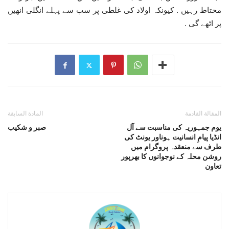
محتاط رہیں . کیونکہ اولاد کی غلطی پر سب سے پہلے انگلی انھیں
پر اٹھے گی .
المقالة القادمة
المادة السابقة
یوم جمہوریہ کی مناسبت سے آل
صبر و شکیب
انڈیا پیامِ انسانیت ہوناور یونٹ کی
طرف سے منعقدہ پروگرام میں
روشن محلہ کے نوجوانوں کا بھرپور
تعاون