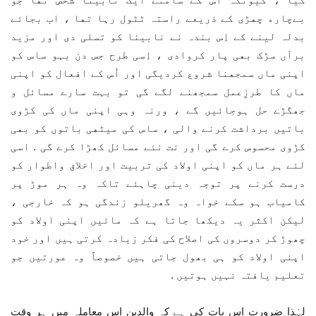
ﺑﮯﭼﺎﺭﮦ ﭼﮭﮍﯼ ﮐﮯ ﺫﺭﯾﻌﮯ ﺭﺍﺳﺘﮧ ﭨﭩﻮﻝ ﺭﮨﺎ ﺗﮭﺎ ، ﺍﺏ ﺑﺠﺎﺋﮯ
ﺑﺪﻟﮧ ﻟﯿﻨﮯ ﮐﮯ ﺍِس بندہ ﻧﮯ ﻧﺎﺑﯿﻨﺎ ﮐﻮ تسلی دی اور مزید
برآں ﺳﮍﮎ ﺑﮭﯽ ﭘﺎﺭ ﮐﺮﻭﺍﺩﯼ ، ﺍِﺳﯽ ﻃﺮﺡ ﺟﺲ ﺩﻥ ﺑﮩﻮ ﺳﺎﺱ ﮐﻮ
ﺍﭘﻨﯽ ﻣﺎﮞ ﺳﻤﺠﮭﻨﺎ ﺷﺮﻭﻉ ﮐﺮﺩیگی ﺍﻭﺭ ﺍُﺱ ﮐﮯ ﺍﻓﻌﺎﻝ ﮐﻮ ﺍﭘﻨﯽ
ﻣﺎﮞ ﮐﺎ ﻃﺮﺯِﻋﻤﻞ سمجھنے لگے ﮔﯽ تو بہت سارے ﻣﺴﺎﺋﻞ و
جھگڑے ﺣﻞ ﮨﻮﺟﺎﺋﯿﮟ ﮔﮯ ، ﻭرنہ وہی ﺍﭘﻨﯽ ﻣﺎﮞ ﮐﯽ ﮐﮍﻭﯼ
ﺑﺎﺗﯿﮟ ﺑﺮﺩﺍﺷﺖ ﮐﺮنے والی ، ﺳﺎﺱ ﮐﯽ ﻣﯿﭩﮭﯽ ﺑﺎتوں کو ﺑﮭﯽ
ﮐﮍﻭﯼ ﻣﺤﺴﻮﺱ ﮐﺮﮮ ﮔﯽ اور نت نئے مسائل کھڑا کرے گی . اسی
لئے ہر ماں کو اپنی اولاد کی تربیت اور اخلاق واطوار کو
درست کرنے پر توجہ دینی چاہئے تاکہ وہ ہر موڑ پر
کامیاب ہو سکے خواہ وہ گھریلو زندگی ہو کہ خارجی ،
لیکن اکثر یہ دیکھا جاتا ہے کہ مائیں اپنی اولاد کو
چھوڑ کر دوسروں کی اصلاح کی فکر زیادہ کرتی ہیں اور خود
اپنی اولاد کو ہی بھول جاتی ہیں خصوصاً وہ عورتیں جو
تعلیم یافتہ نہیں ہوتیں .
لہٰذا ضرورت اس بات کی ہے کہ والدین اس معاملہ میں ہر وقت