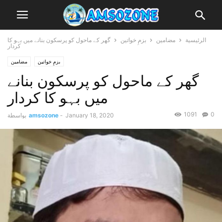
الرئيسية
مضامین
بزمِ خواتین
گھر کے ماحول کو پرسکون بنانے میں بہو کا
کردار
بزمِ خواتین
مضامین
گھر کے ماحول کو پرسکون بنانے
میں بہو کا کردار
1091
0
January 18, 2020
-
amsozone
بواسطة