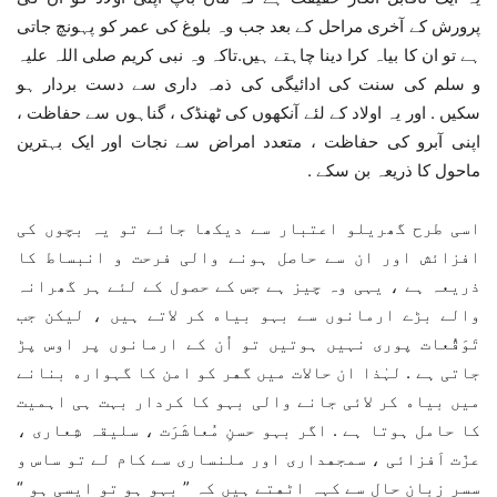
پرورش کے آخری مراحل کے بعد جب وہ بلوغ کی عمر کو پہونچ جاتی
ہے تو ان کا بیاہ کرا دینا چاہتے ہیں.تاکہ وہ نبی کریم صلی اللہ علیہ
و سلم کی سنت کی ادائیگی کی ذمہ داری سے دست بردار ہو
سکیں . اور یہ اولاد کے لئے آنکھوں کی ٹھنڈک ، گناہوں سے حفاظت ،
اپنی آبرو کی حفاظت ، متعدد امراض سے نجات اور ایک بہترین
ماحول کا ذریعہ بن سکے .
اسی طرح گھریلو اعتبار سے دیکھا جائے تو یہ بچوں کی
افزائش اور ان سے حاصل ہونے والی فرحت و انبساط کا
ذریعہ ہے ، یہی وہ چیز ہے جس کے حصول کے لئے ﮨﺮ گھرانہ
ﻭﺍﻟﮯ ﺑﮍﮮ اﺭﻣﺎنوں ﺳﮯ ﺑﮩﻮ ﺑﯿﺎﮦ ﮐﺮ ﻻﺗﮯ ﮨﯿﮟ ، ﻟﯿﮑﻦ ﺟﺐ
ﺗَﻮَﻗُّﻌﺎﺕ ﭘﻮﺭﯼ ﻧﮩﯿﮟ ﮨﻮﺗﯿﮟ ﺗﻮ ﺍُﻥ ﮐﮯ ﺍﺭﻣﺎﻧﻮﮞ ﭘﺮ ﺍﻭﺱ ﭘﮍ
ﺟﺎﺗﯽ ﮨﮯ . لہٰذا ان حالات میں ﮔﮭﺮ ﮐﻮ ﺍﻣﻦ ﮐﺎ ﮔﮩﻮﺍﺭﮦ ﺑﻨﺎﻧﮯ
ﻣﯿﮟ ﺑﯿﺎﮦ ﮐﺮ ﻻﺋﯽ ﺟﺎﻧﮯ ﻭﺍﻟﯽ ﺑﮩﻮ ﮐﺎ ﮐﺮﺩﺍﺭ بہت ہی ﺍہمیت
کا حامل ﮨﻮﺗﺎ ﮨﮯ . ﺍﮔﺮ ﺑﮩﻮ ﺣﺴﻦِ ﻣُﻌﺎﺷَﺮَﺕ ، ﺳﻠﯿﻘﮧ ﺷِﻌﺎﺭﯼ ،
ﻋﺰّﺕ ﺍَﻓﺰﺍﺋﯽ ، ﺳﻤﺠﮭﺪﺍﺭﯼ ﺍﻭﺭ ﻣﻠﻨﺴﺎﺭﯼ ﺳﮯ ﮐﺎﻡ ﻟﮯ ﺗﻮ ﺳﺎﺱ و
ﺳﺴﺮ ﺯﺑﺎﻥِ ﺣﺎﻝ ﺳﮯ ﮐﮩﮧ ﺍﭨﮭﺘﮯ ﮨﯿﮟ کہ ” ﺑﮩﻮ ہو تو ایسی ہو “