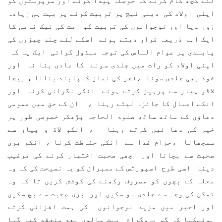
لئے کچھ کام کرنے کا حوصلہ پیدا کرنے اور سرپرستوں کو
اپنی اولاد کی دینی نہج پر تربیت کرنے پر بہت ہی زیادہ
زور دیا اور نوجوانوں کی تربیت کو امت کی نیک نامی کا
ایک اہم ذریعہ قرار دیتے ہوئے اسکے لئے چند چیزوں کی
پابندی پر عوام الناس کی توجہ مبذول کرائی ایک یہ کہ
اپنی اولاد کو رات میں جلدی سونے کا عادی بنا نا اور
خود بھی جلدی سونا ،فجر کی نماز کاپابند بنانا ، بیجا
لاڈو پیار سے پرہیز کرتے ہوئے انکی نگرانی کرنا اور
انکے اعمال کا جائزہ لیتے رہنا ، ا ان کے حق میں عمومی
دعاؤں کے ساتھ ساتھ صلٰوۃ الحاجہ پڑھکر خصوصی طور پر
خیر کی دعا ئیں کرتے رہنا ، انکو لاڈ و پیار سے
سمجھانا ،حرام غذا سے انکی حفاظت کرنا ، انکو بری
صحبت سے بچانا اور اچھی صحبت اختیار کرنے کی ترغیب
دینا اسی طرح اسپورٹس کے ممبران کو یہ نصیحت کی کہ وہ
محلہ کے بچوں کو مصروف رکھنے کی کوشش کریں تا کہ وہ
تھکن کی وجہ سے جلدی سو سکیں اور بری صحبت سے بچ سکیں
اور اخیر میں مزید نوجوانوں کی ہمت افزائی کرتے
ہوئےکہا کہ گو پروگرام بہت سالوں بعد منعقد کیا گیا