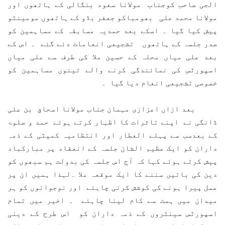
الجی صاحب کوجناب مولانا سعود بنگالی کے ہاتھوں اور
مولانا محمد علی بھومباکو جعفر بڈو کے ہاتھوں مومینٹو
پیش کیا گیا ۔ اسکے بعد حمدیہ مسابقہ کے مساہمین کو
صدر جلسہ کے ہاتھوں تشجیعی انعامات دئے گئے ۔ اس کے
بعد علی میاں محلہ کے حسین ملا کی طرف سے علی میاں
اسپورٹس کی نمائندگی کرنے والے تینوں مساہمین کو
خصوصی تشجیعی انعام دیا گیا ۔
بعد ازاں اعزازی مہمان جناب مولانا اسحاق بن علی
ڈانگی نے اپنے تاثرات کا اظہار کرتے ہوئے حمد و صلوۃ
کے بعدسب سے پہلے العطار اور انتظامیہ کمیٹی کے ذمہ
داران کو ایک عظیم الشان جلسہ کے انعقاد پر مبارکباد
پیش کرتے ہوئے کہا کہ آج اس جلسہ کی بدولت ہم سبھوں کو
دین کی باتیں سننے کا ایک موقعہ ملا ۔لہذا ہمیں ان پر
عمل پیرا ہونے کی کوشش کرنی چاہئے اور نوجوانوں کو ہر
میدان میں ہمت سے کام لینا چاہئے ۔ اخیر میں تمام
اسپورٹس سینٹروں کے ذمہ داران کو اس طرح کے دینی