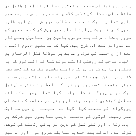
ہے ۔ بہر کیف اس حمدیہ و نعتیہ مسابقہ کا آغاز طفیل بن
حافظ عباس دمکار کی تلاوتِ کلام پاک سے ہوا ۔اس کے بعد حمدِ
باری تعالی ایک ننھے منے طالب عرباض بن ابو طاہر
بمبی کار نے بہت پیارے انداز میں پیش کر کے سامعین کو
سرور بخشا ۔اس کے بعد مولوی یاسین بن اسماعیل بمبی کار
نے نذرانۂِ نعت اس طرح پیش کیا کہ سامعین جھوم اٹھے ۔
بعد ازاں جلسہ کی غرض و غایت پر مولانا فضل الرحمان بن
الیاس صاحب نے روشنی ڈالتے ہوئے کہا کہ انسانوں کا یہ
دستور رہا ہے کہ وہ ہر کام اپنے مخصوص مقاصد کے تحت بجا
لاتےہیں لیکن اچھے نتائج اسی وقت سامنے آتے ہیں جب وہ
دینی مقصدکے تحت ہو۔اور کہا کہ العطار نے کئی سال قبل
ایک دینی پروگرام کا ارادہ کیا تھا پھر اسکے لئے
مسلسل کوششوں کے بعد چند اہم بنیادی مقاصد کے تحت اس
پروگرام کو منعقد کیا گیا ہے منجملہ ان میں سے ایک
عمر رسیدہ لوگوں کو مختلف دینی مسابقوں میں شرکت پر
ابھارنا ۔ اور نئی نسل کو دین پر باقی رکھنے کی کوشش
کرنا ہے ۔ اس کے بعد حمدیہ مسابقہ شروع ہوا اور اس میں