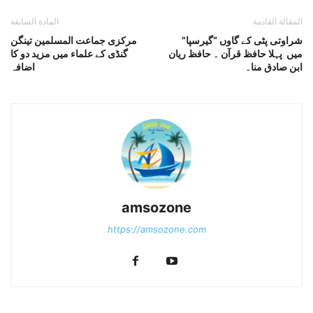
المقالة القادمة
المادة السابقة
شراوتی پٹی کے گاوں “گیرسپا”
مرکزی جماعت المسلمین تینگن
میں پہلا حافظ قرآن ۔ حافظ ریان
گنڈی کے علماء میں مزید دو کا
ابن صادق منا۔
اضافہ
amsozone
https://amsozone.com