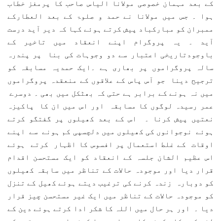
کے بعد مہمان خصوصی مولانا الیاس صاحب کا پرمغز خطاب
ہوا ۔ جس میں مولانا نے حمد و صلوۃ کے بعد العطارکے
ممبران کو مبارکباد پیش کرتے ہوئے کہا کہ دیر آید درست
آید ۔ یہ پروگرام اپنے انعقاد میں تاخیر کے
باوجودتاریخی اعتبار سے دو وجوہات کی بنا پر پندرہ
سالہ پروگراموں پر بھاری ہے ۔ایک حمدیہ مسابقہ کو
ترجیح دینا جو آس پاس کے علاقوں کے منعقدہ پروگراموں
میں نہ ہونے کے برابر ہے حتی کہ بھٹکل میں بھی ۔ دوسرے
عمر رسیدہ لوگوں کا مسابقہ اور اس میں ان کا پاکیزہ
نعتیں پیش کرنا ۔ اس کے بعد کھیلوں پر گفتگو کرتے
ہوئے نوجوانوں کی کھیلوں میں دلچسپی کم ہونے سے اپنے
اوقات کے غلط استعمال پر افسوس کا اظہار کرتے ہوئے
اس عظیم الشان جلسہ کے انعقاد کو ایک مستحسن اقدام
قرار دیا اور موجودہ حالات کے تناظر میں سابقہ کھیلوں
کو دوبارہ زندہ کرنے کی ترغیب دیتے ہوئے کھیل کے تنزل
کو موجودہ حالات کے تناظر میں ایک غیر مستحسن چیز قرار
دیا ۔ اور ہر حال میں اللہ کا شکر ادا کرتے ہوئے دین کے