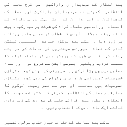
بعدالعطار کے عہدیداران واراکین اسی طرح محلہ کی
انتظامیہ کمیٹی کے عہدیداران واراکین اور محلہ کے
نوجوانان و ذمہ داران کو ایک بہترین پروگرام کے
انعقاد اور اس میں علماء کرام کی شرکت پر مبارکباد پیش
کرتے ہوئے مولانا الیاس کے خطاب کو عملی جامہ پہنانے
پر زور دیا ۔ اسکے بعد مرکزی جماعت المسلمین تینگن
گنڈی کے تمام اسپورٹس سینٹروں کی خدمات کو سراہتے
ہوئے کہا کہ اس طرح کے پروگراموں کو منعقد کرنے کا
سلسلہ فردوس ویلفیر ایسوسی ایشن سے شروع ہوا اور تمام
محلوں میں چل پڑا لیکن ہر اسپورٹس کی اپنی کچھ امتیازی
خصوصیات تھیں اسی طرح اس پروگرام کی بھی کچھ امتیازی
خصوصیات ہیں منجملہ ان میں سے عمر رسیدہ لوگوں کا
مسابقہ ، محلہ کی انتظامیہ کمیٹی کے اشتراک سے جلسہ کا
انعقاد ، بطور ہمت افزائی جلسہ کی صدارت کی ذمہ داری
کےلئے ایک عام آدمی کا انتخاب وغیرہ ۔
اس کے بعد مسابقہ کے حکم صاحبان جناب مولوی تفسیر