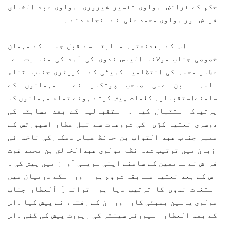
حکم کے فرائض مولوی تفسیر شیروری مولوی عبد الخالق
فراش اور مولوی محمد علی نے انجام دئے ۔
اس کے بعدنعتیہ مسابقہ سے قبل جلسہ کے مہمان
خصوصی جناب مولانا الیاس ندوی کی آمد کی مناسبت سے
عطار محلہ کی انتظامیہ کمیٹی کے سکریٹری جناب ثناء
اللہ بن علی صاحب پوتکار نے مہمانوں کے
سامنےاستقبالیہ کلمات پیش کرتے ہوئے تمام مہمانوں کا
پرتپاک استقبال کیا ۔ استقبالیہ کے بعد مسابقہ کی
دوسری نعتیہ کڑی کی شروعات سے قبل عطار اسپورٹس کے
ممبر جناب عبد التواب بن حافظ عباس دمکارکی ناخدائی
زبان میں ترتیب شدہ نظم مولوی عبدالخالق بن محمد غوث
فراش نے سامعین کے سامنے اپنی سریلی آواز میں پیش کی ۔
اس کے بعد نعتیہ مسابقہ شروع ہوا اور اسکے درمیان میں
استغاث ندوی کا ترتیب دیا ہوا ترانہ ِٔ اَلعطار جناب
مولوی یاسین بمبئی کار اور ان کے رفقاء نے پیش کیا ۔اس
کے بعد العطار اسپورٹس سینٹر کی رپورٹ پیش کی گئی ۔اس