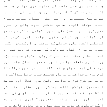
جناب عمر بن حسن صاحب کی صدارت میں مرکزی جماعت
المسلمین تینگن گنڈی پیمانہ پر چھ اسپورٹس سینٹروں
کے مابین منعقدہوااس میں بطور مہمان خصوصی محترم
جناب مولانا الیاس صاحب جاکٹی ندوی بانی و جنرل
سکریٹری ابو الحسن علی ندوی اکیڈمی بھٹکل کو مدعو
کیا گیا تھا ۔چونکہ اس سے قبل الجامعہ اسپورٹس سینٹر
کے عظیم الشان سلور جوبلی کے موقعہ پر ان کےسحر انگیز
بیان نے عوام الناس کے دلوں کو مسحور کر دیا تھا ۔
لہذا عطار محلہ کے اپنی تاریخی اعتبار سےبہت بڑے
پیمانہ پر منعقد ہونے والے پہلے عظیم الشان جلسہ میں
موصوف کی آمد نے چار چاند لگائے اور سونے پر سہاگے کا
کام قوم ناخدا کی مایہ ناز شخصیت جناب حافظ عبدالقادر
صاحب اسی طرح قوم ناخدا کے اولین ندوی فضلاء اور جماعت
المسلمین تینگن گنڈی بھٹکل اور عطار محلہ کی
انتظامیہ کے ذمہ داروں نے کیا۔ ۔ذمہ داران کی ہمت
افزائی اور نوجوانوں کے منعقدہ پروگراموں میں شمولیت
انکے حوصلوں کو بڑھانے میں بہت زیادہ معاون ثابت ہوتی