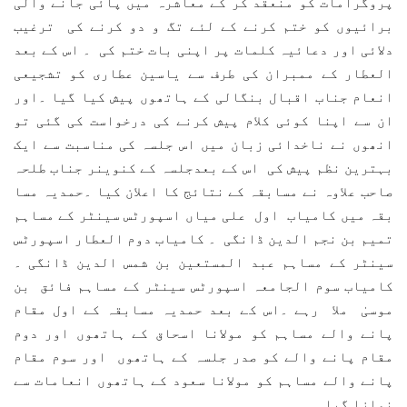
پروگرامات کو منعقد کر کے معاشرہ میں پائی جانے والی
برائیوں کو ختم کرنے کے لئے تگ و دو کرنے کی ترغیب
دلائی اور دعائیہ کلمات پر اپنی بات ختم کی ۔ اس کے بعد
العطار کے ممبران کی طرف سے یاسین عطاری کو تشجیعی
انعام جناب اقبال بنگالی کے ہاتھوں پیش کیا گیا ۔اور
ان سے اپنا کوئی کلام پیش کرنے کی درخواست کی گئی تو
انھوں نے ناخدائی زبان میں اس جلسہ کی مناسبت سے ایک
بہترین نظم پیش کی اس کے بعدجلسہ کے کنوینر جناب طلحہ
صاحب علاوہ نے مسابقہ کے نتائج کا اعلان کیا ۔حمدیہ مسا
بقہ میں کامیاب اول علی میاں اسپورٹس سینٹر کے مساہم
تمیم بن نجم الدین ڈانگی ۔ کامیاب دوم العطار اسپورٹس
سینٹر کے مساہم عبد المستعین بن شمس الدین ڈانگی ۔
کامیاب سوم الجامعہ اسپورٹس سینٹر کے مساہم فائق بن
موسیٰ ملا رہے ۔اس کے بعد حمدیہ مسابقہ کے اول مقام
پانے والے مساہم کو مولانا اسحاق کے ہاتھوں اور دوم
مقام پانے والے کو صدر جلسہ کے ہاتھوں اور سوم مقام
پانے والے مساہم کو مولانا سعود کے ہاتھوں انعامات سے
نوازا گیا ۔