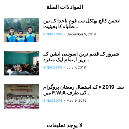
المواد ذات الصلة
انجمن کالج بھٹکل سے قوم ناخدا کے تین
طلباء کا بحیثیت...
amsozone
-
December 9, 2019
شیرور کے قدیم ترین اسوسی ایشن کے
زیر اہتمام ایک منفرد...
amsozone
-
July 7, 2019
سنہ 2019 ء کے استقبال رمضان پروگرام
میں F.W.A کی طرف...
amsozone
-
May 9, 2019
لا يوجد تعليقات