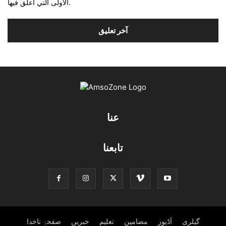
الأولى التي أعلق فيها.
عنا
تابعنا
گیلری
آڈیوز
مضامین
تعلیم
خبریں
صفحۂِ ناخدا