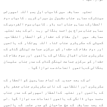
نعتیہ مسابقہ میں کامیاب اول بسم اللہ اسپورٹس
سینٹرکے مساہم جناب مقبول بن میراں کریم ۔ کامیاب دوم
العطارکے مساہم جناب اسد بڈو ۔ کامیاب سوم الفردوس کے
مساہم جناب سراج بن احمد بنگالی رہے ۔اس کے بعد نعتیہ
مسابقہ میں اول مقام کے حقدار کو العطار انتظامیہ
کمیٹی کے سکریٹری جناب ثناء اللہ پوتکار کے ہاتھوں
اور دوم مقام کے حقدار کو مرکزی جماعت تینگن گنڈی کے
سکریٹری جناب اقبال بنگالی کے ہاتھوں اور سوم مقام کے
حقدار کو مرکزی جماعت تینگن گنڈی کے صدر جناب سلیمان
بنگالی کےہاتھوں انعامات سے نوازا گیا ۔
اس کے بعد حمدیہ کے تمام مساہمین کو العطار کے
سکریٹری اور انتظامیہ کے نائب سکریٹری جناب جعفر بڈو
کے ہاتھوں اور نعتیہ کےالعطار اسپورٹس کے صدر جناب
محمد میاں ڈانگی کے ہاتھوں انعامات سے نوازا گیا ۔اس
کے بعد مسابقہ کے جج صاحبان کو صدر جلسہ کے ہاتھوں