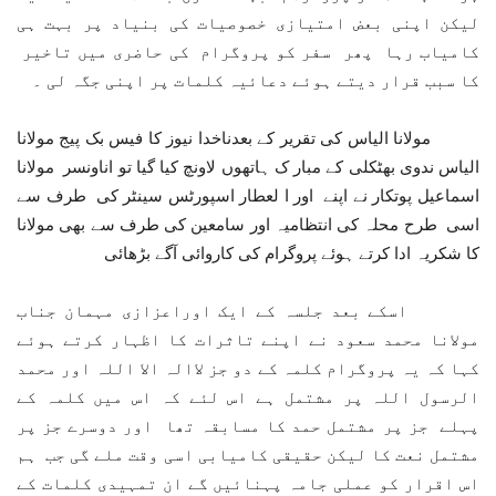
لیکن اپنی بعض امتیازی خصوصیات کی بنیاد پر بہت ہی
کامیاب رہا پھر سفر کو پروگرام کی حاضری میں تاخیر
کا سبب قرار دیتے ہوئے دعائیہ کلمات پر اپنی جگہ لی ۔
مولانا الیاس کی تقریر کے بعدناخدا نیوز کا فیس بک پیج مولانا
الیاس ندوی بھٹکلی کے مبار ک ہاتھوں لاونچ کیا گیا تو اناونسر مولانا
اسماعیل پوتکار نے اپنے اور ا لعطار اسپورٹس سینٹر کی طرف سے
اسی طرح محلہ کی انتظامیہ اور سامعین کی طرف سے بھی مولانا
کا شکریہ ادا کرتے ہوئے پروگرام کی کاروائی آگے بڑھائی
اسکے بعد جلسہ کے ایک اوراعزازی مہمان جناب
مولانا محمد سعود نے اپنے تاثرات کا اظہار کرتے ہوئے
کہا کہ یہ پروگرام کلمہ کے دو جز لاالہ الا اللہ اور محمد
الرسول اللہ پر مشتمل ہے اس لئے کہ اس میں کلمہ کے
پہلے جز پر مشتمل حمد کا مسابقہ تھا اور دوسرے جز پر
مشتمل نعت کا لیکن حقیقی کامیابی اسی وقت ملے گی جب ہم
اس اقرار کو عملی جامہ پہنائیں گے ان تمہیدی کلمات کے