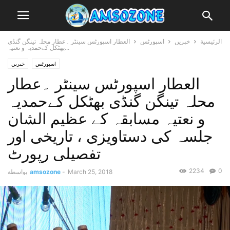
الرئيسية
خبریں
اسپورٹس
العطار اسپورٹس سینٹر ۔عطار محلہ تینگن گنڈی
بھٹکل کےحمدیہ و نعتیہ...
اسپورٹس
خبریں
العطار اسپورٹس سینٹر ۔عطار
محلہ تینگن گنڈی بھٹکل کےحمدیہ
و نعتیہ مسابقہ کے عظیم الشان
جلسہ کی دستاویزی ، تاریخی اور
تفصیلی رپورٹ
2234
0
March 25, 2018
-
amsozone
بواسطة