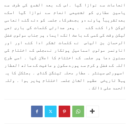
انعامات سے نوازا گیا ۔اس کے بعد الشمع کی طرف سے
یاسین عطاری کو تشجیعی انعام سے نوازا گیا اسکے
بعدتقریباً پاونے دو بجےشرکاء جلسہ کو دئے گئے انعامی
ٹوکن ڈرا کئے گئے ۔ پھر صدارتی کلمات کی باری تھی
لیکن وقت کی کمی کے باعث انکے ایماء پر جناب مولوی فضل
الرحمان بن الیاس نے کلمات تشکر ادا کئے اور اور
اناونسر مولوی اسماعیل پوتکار نےمجلس کے اختتام کی
مسنون دعا پر جلسہ کے اختتام کا اعلان کیا ۔ اسی طرح
اللہ کے فضل و کرم سے پورے سکون و عافیت کے ساتھ العطار
اسپورٹس سینٹر ۔ عطار محلہ تینگن گنڈی ۔ بھٹکل کا یہ
پہلا تاریخی عظیم الشان جلسہ اختتام پذیر ہوا ۔ وللہ
الحمد علی ذالک ۔