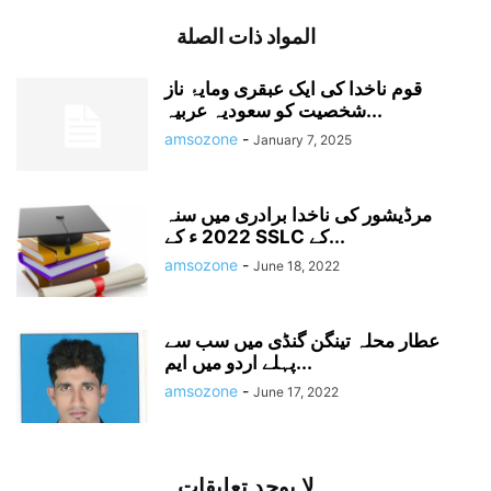
المواد ذات الصلة
قوم ناخدا کی ایک عبقری ومایۂ ناز
شخصیت کو سعودیہ عربیہ...
amsozone
-
January 7, 2025
مرڈیشور کی ناخدا برادری میں سنہ
2022 ء کے SSLC کے...
amsozone
-
June 18, 2022
عطار محلہ تینگن گنڈی میں سب سے
پہلے اردو میں ایم...
amsozone
-
June 17, 2022
لا يوجد تعليقات