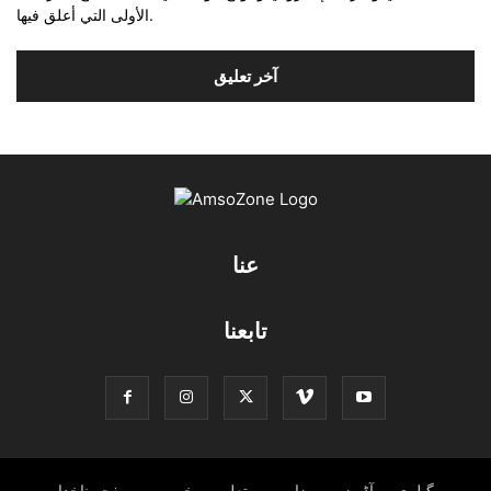
الأولى التي أعلق فيها.
عنا
تابعنا
گیلری
آڈیوز
مضامین
تعلیم
خبریں
صفحۂِ ناخدا