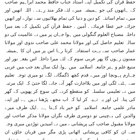
حفظ قرآن کی تکمیل اپنے استاد جناب حافظ محمد ابراہیم صاحب
کے ہاتھوں کی جو ہمیشہ میرے لئے فکر مند رہتے . اللہ انھیں اور
میرے تمام اساتذہ کو دین و دنیا کی تمام بھلائیوں سے نوازے اور انھیں
جزائے خیر عطا فرمائے . آمین . حفظ قرآن کی تکمیل کے بعد میرا
داخلہ مصباح العلوم گنگولی میں ہوا جہاں پر میں نے عالمیت کی دو
سالہ تعلیم حاصل کی اور مولانا محمد علی صاحب ندوی اور مولانا
عمار صاحب سے بہت استفادہ کرتا رہا اس پر میں ان کا ہمیشہ
ممنون رہوں گا پھر عربی سوم کے لئے میرا داخلہ اس بقعہِ نور اور
منیع علم و ہنر جامعہ اسلامیہ میں ہوا. ایک سال بعد جب میں عربی
چہارم پہونچا اور میرے قدم کچھ ڈگمگانے لگے تو میری توجہ تعلیم
سے ہٹنے لگی اور میں بلااجازت گھر آنے جانے لگا حتیٰ کہ ایک مرتبہ
میں نے تعلیمی سلسلہ کو منقطع کرنے کی سوچ کر پھوپی کے گھر
کی پناہ لی اور یہ تہیہ کر لیا کہ اب مجھے پڑھنا نہیں ہے اور اپنے
مادر علمی جامعہ اسلامیہ کو خیر باد کہنا ہے ۔ایک طرف میرے
والدین کی بےچینی تو دوسری طرف نگراں مولانا مذکر صاحب اور
مولانا مقبول صاحب کی پریشانی ، میں نے امیدیں توڑدیں میری وجہ
سے ان کو کافی پریشانی اٹھانی پڑی مگر میں قربان جاؤں ان
ہستیوں پر جنھوں اس کے باوجود بھی میرے ساتھ ہمیشہ مشفقانہ