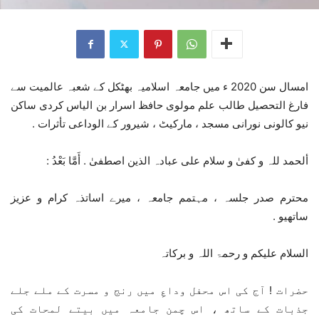
امسال سن 2020 ء میں جامعہ اسلامیہ بھٹکل کے شعبہ عالمیت سے
فارغ التحصیل طالب علم مولوی حافظ اسرار بن الیاس کردی ساکن
نیو کالونی نورانی مسجد ، مارکیٹ ، شیرور کے الوداعی تأثرات .
ألحمد للہ و کفیٰ و سلام علی عبادہ الذین اصطفیٰ . أَمَّا بَعْدُ :
محترم صدر جلسہ ، مہتمم جامعہ ، میرے اساتذہ کرام و عزیز
ساتھیو .
السلام علیکم و رحمۃ اللہ و برکاتہ
حضرات ! آج کی اس محفل وداعِ میں رنج و مسرت کے ملے جلے
جذبات کے ساتھ ، اس چمن جامعہ میں بیتے لمحات کی