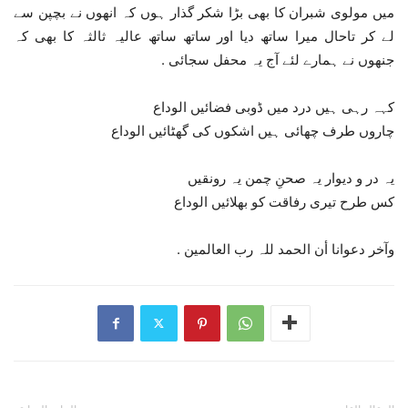
میں مولوی شبران کا بھی بڑا شکر گذار ہوں کہ انھوں نے بچپن سے
لے کر تاحال میرا ساتھ دیا اور ساتھ ساتھ عالیہ ثالثہ کا بھی کہ
جنھوں نے ہمارے لئے آج یہ محفل سجائی .
کہہ رہی ہیں درد میں ڈوبی فضائیں الوداع
چاروں طرف چھائی ہیں اشکوں کی گھٹائیں الوداع
یہ در و دیوار یہ صحنِ چمن یہ رونقیں
کس طرح تیری رفاقت کو بھلائیں الوداع
وآخر دعوانا أن الحمد للہ رب العالمین .