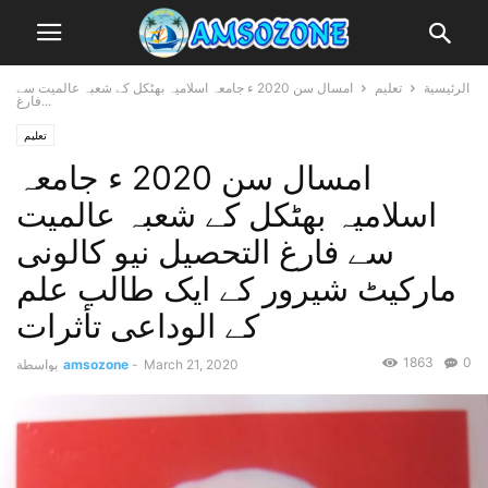
الرئيسية
تعلیم
امسال سن 2020 ء جامعہ اسلامیہ بھٹکل کے شعبہ عالمیت سے
فارغ...
تعلیم
امسال سن 2020 ء جامعہ
اسلامیہ بھٹکل کے شعبہ عالمیت
سے فارغ التحصیل نیو کالونی
مارکیٹ شیرور کے ایک طالب علم
کے الوداعی تأثرات
1863
0
March 21, 2020
-
amsozone
بواسطة