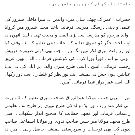
داستاں لے کر آپ کے روبرو حاضر ہوں .
حضرات ! عمر کے چھٹے سال میرے والدین نے میرا داخلہ شیرور کی
علمی و دینی درسگاہ مدرسہ فرقانیہ ناخدا محلہ شیرور میں کروایا
. والد مرحوم کو مدرسہ سے بڑی الفت و محبت تھی ، لہذا انھوں نے
اپنے لختِ جگر کو دنیوی تعلیم کے بجائے دینی تعلیم کے لئے وقف کیا
اور ہر وقت میری فکر میں لگے رہے . جب بھی کوئی ضرورت درپیش
ہوتی تو اسے فوراً پورا کرنے کی کوشش فرماتے . اللہ انھیں غریق
رحمت فرمائے . آمین . اسی طرح میری والدہ پر اللہ کی بے انتہا
عنایتیں ہوں جس نے ہمیشہ اپنے نور نظر کو غلط راہ سے دور رکھا .
اللہ اسے عمر دراز عطا فرمائے . آمین .
میرے مربی جناب مولانا عبدالرزاق صاحب میری تعلیم کے لئے بہت
ہی فکر مند رہتے اور ایک والد کی طرح میری ہر طرح سے تعلیمی
رہنمائی فرماتے اور مجھے خطابت کا صحیح انداز سکھاتے . اسی
طرح مجھے مولانا میر حسن صاحب ندوی اور مولانا اسماعیل صاحب
ندوی کی بھی توجہات و سرپرستی ہمیشہ حاصل رہی . میں نے