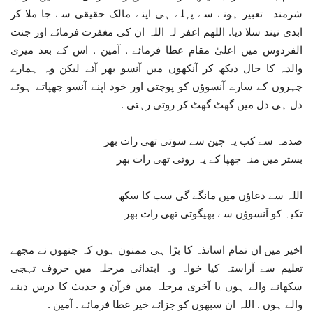
شرمندہ تعبیر ہونے سے پہلے ہی اپنے مالک حقیقی سے جا ملا کر
ابدی نیند سلا دیا. اللھم اغفر لہ اللہ ان کی مغفرت فرمائے اور جنت
الفردوس میں اعلیٰ مقام عطا فرمائے . آمین . اس کے بعد میری
والدہ کا حال دیکھ کر آنکھوں میں آنسو بھر آئے لیکن وہ ہمارے
چہروں کے سارے آنسوؤں کو پوچتی اور خود اپنے آنسو چھپاتے ہوئے
دل ہی دل میں گھٹ گھٹ کر روتی رہتی .
صدمہ سے کب یہ چین سے سوتی تھی رات بھر
بستر میں منہ چھپا کے یہ روتی تھی رات بھر
اللہ سے دعاؤں میں مانگے گی سب کا سکھ
تکیہ کو آنسوؤں سے بھیگوتی تھی رات بھر
اخیر میں ان تمام اساتذہ کا بڑا ہی ممنون ہوں کہ جنھوں نے مجھے
تعلیم سے آراستہ کیا خواہ وہ ابتدائی مرحلہ میں حروف تہجی
سکھانے والے ہوں یا آخری مرحلہ میں قرآن و حدیث کا درس دینے
والے ہوں . اللہ ان سبھوں کو جزائے خیر عطا فرمائے . آمین .