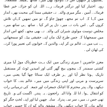
رویہ اختیار کیا اور درگذر فرماتے رہے اللہ ان کو جزائے خیر عطا
فرمائے . آمین . مگر میری والدہ نے حقیقی ممتا کی محبت بھرے انداز
میں کہا کہ اب تم مجھے چھوڑ جاؤ گے تو میں تمھیں کہاں تلاش
کروں گی . اس بات نے میرے دل پر اثر کیا . ساتھ ہی ساتھ میرے
مخلص دوست مولوی شبران کی والدہ نے بھی مجھے کچھ اس انداز
میں سمجھایا کہ جس طرح ایک ماں اپنے حقیقی بیٹے کو سمجھاتی
ہے تب میں نے عالم بن کر اپنے والدین کے خوابوں کی تعبیر پورا کرنے
کی ٹھان لی .
معزز حاضرین ! میری زندگی میں ایک بہت خطرناک موڑ آیا میری
کشتی سمندر کے بیچوں بیچ گھر گئی اور امیدیں ٹوٹ کر مستقبل
تاریک ہوتا نظر آیا اور ہر طرف ایک سناٹا چھا گیا یعنی میرے
سرپرست و مربی اور اپنی زندگی میں میرے عالم بننے کا خواب
دیکھنے والے پدر محترم کا اچانک جمعرات اور جمعہ کی درمیانی رات
کو انتقال ہوا . انا للہ وانا الیہ راجعون . یہ پندرہ اگست کی وہ تاریخ
تھی جس نے میرے سر سے پدرانہ سایہ چھین لیا اور اپنے لختِ جگر کو
عالم بنانے کا خواب دیکھنے والے مشفق والد کو ان کا حسیں خواب