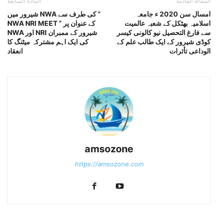
المقالة القادمة
المادة السابقة
امسال سن 2020 ء جامعہ
شیرور میں NWA کی طرف سے ”
اسلامیہ بھٹکل کے شعبہ عالمیت
NWA NRI MEET ” کے عنوان پر
سے فارغ التحصیل نیو کالونی کیسر
NWA اور NRI شیرور کے ممبران
کوڈی شیرور کے ایک طالب علم کے
کی ایک اہم مشترکہ میٹنگ کا
الوداعی تأثرات
انعقاد
amsozone
https://amsozone.com