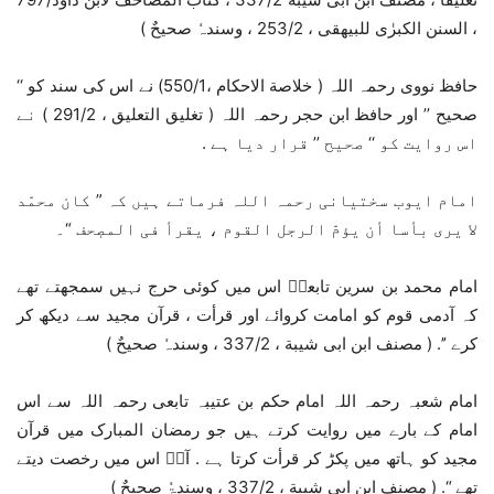
، السنن الکبرٰی للبیھقی ، 253/2 ، وسندہٗ صحیحٌ )
حافظ نووی رحمہ اللہ ( خلاصة الاحکام ،550/1) نے اس کی سند کو ‘‘
صحیح ’’ اور حافظ ابن حجر رحمہ اللہ ( تغلیق التعلیق ، 291/2 ) نے
اس روایت کو ‘‘ صحیح ’’ قرار دیا ہے .
امام ایوب سختیانی رحمہ اللہ فرماتے ہیں کہ ” کان محمّد
لا یری بأسا أن یؤمّ الرجل القوم ، یقرأ فی المصٖحف “۔
امام محمد بن سرین تابعیؒ اس میں کوئی حرج نہیں سمجھتے تھے
کہ آدمی قوم کو امامت کروائے اور قرأت ، قرآن مجید سے دیکھ کر
کرے ’’. ( مصنف ابن ابی شیبة ، 337/2 ، وسندہٗ صحیحٌ )
امام شعبہ رحمہ اللہ امام حکم بن عتیبہ تابعی رحمہ اللہ سے اس
امام کے بارے میں روایت کرتے ہیں جو رمضان المبارک میں قرآن
مجید کو ہاتھ میں پکڑ کر قرأت کرتا ہے . آپؒ اس میں رخصت دیتے
تھے “. ( مصنف ابن ابی شیبة ، 337/2 ، وسندۃٗ صحیحٌ )