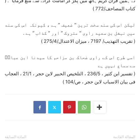
نے ہمیں قرآن کریم ہاتھ میں پکڑ کر امامت کرانے سے منع فرمایا “. (
کتاب المصاحف/772 )
لیکن اس کی سند سخت ترین ‘‘ ضعیف ’’ ہے ، کیونکہ اس کی سند
میں نہشل بن سعید راوی ‘‘ متروک ’’ اور ‘‘ کذاب ’’ ہے .
( تقریب التھذیب/ 7197 ، میزان الاعتدال/275/4 )
اسی طرح اس کے راوی ضحاک بن مزاحم کا سیدنا ابن عباسؓ
سے سماع نہیں ہے
( تفسیر ابن کثیر ، 236/5 ، التلخیص الحبیر لابن حجر ، 21/1 ، العجاب
فی بیان الاسباب لابن حجر ، ص/104 )
المقالة القادمة
المادة السابقة