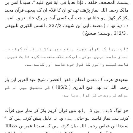
یمسك المصحف خلفه ، فإذا تعایا فی آیة فتح علیه “. سیدنا انس بن
مالک رحمہ اللہ نماز پڑھتے تھے تو ان کا غلام ان کے پیچھے قرآن مجید
پکڑ کر کھڑا ہو جاتا تھا ، جب آپ کسی آیت پر رک جاتے تو وہ لقمہ
دے دیتا تھا “. ( مصنف ابی ابن شیبه ، 337/2 ، السنن الکبری للبیھقی
، 312/3 ، وسندہٗ صحیحٌ )
ثابت ہوا کہ قرآن مجید ہاتھ میں پکڑ کر قرأت کرنے سے
نماز فاسد نہیں ہوتی . اس کے خلاف سلف سے کچھ ثابت نہیں .
فاسد کہنے والوں کا قول خود فاسد اور کاسد ہے .
سعودی عرب کے مفتیٔ اعظم ، فقیہ العصر ، شیخ عبد العزیز ابن باز
رحمہ اللہ نے بھی فتح الباری ( 185/2 ) کی تحقیق میں اس کو
بوقت ضرورت جائز قرار دیا ہے .
جو لوگ کہتے ہیں کہ ہاتھ میں قرآن کریم پکڑ کر نماز میں قرأت
کرنے سے نماز فاسد ہو جاتی ہے ، وہ یہ دلیل پیش کرتے ہیں کہ ”
سیدنا ابن عباس رحمہ اللہ بیان کرتے ہیں کہ سیدنا عمر بن خطابؓ