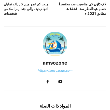
لاک ڈاؤن کی مناسبت سے مختصراً
بہت کم عمر میں کارہائے نمایاں
خطبۂِ عیدالفطر سنہ 1441 ھ
انجام دینے والی چند اہم اسلامی
مطابق 2021 ء
شخصیات
amsozone
https://amsozone.com
المواد ذات الصلة