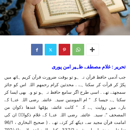
تحریر : غلام مصطفے ظہیر امن پوری
جب آدمی حافظ قرآن نہ ہو تو بوقت ضرورت قرآن کریم ہاتھ میں
پکڑ کر قرأت کر سکتا ہے . محدثین کرام رحمھم اللہ اس کو جائز
سمجھتے تھے . اسی طرح اگر سامع حافظ نہ ہو تو وہ بھی ایسا کر
سکتا ہے جیسا کہ ” ام المومنین سیدہ عائشہ رضی اللہ عنہا کے
بارے میں روایت ہے کہ ” کانت عائشۃ یؤمّھا عندھا ذکوان من
المصحف “. سیدہ عائشہ رضی اللہ عنہا کے غلام ذکوانؓ ان کی
امامت قرآن مجید سے دیکھ کر کرتے تھے . ( صحیح البخاری ، 96/1
تعلیقا ، مصنف ابن ابی شیبة 337/2 ، کتاب المصاحف لابن داوٗد/797