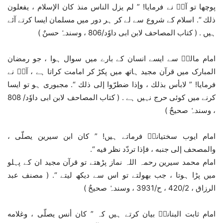
پوچھا تو آپؒ نے فرمایا! ” لم یزل الناس منذ کان الإسلام ، یفعلون
ذلك “. اسلام کے شروع سے لے کر ہر دور میں مسلمان ایسا کرتے آئے
ہیں . ( کتاب المصاحف لابن ابی داوٗد/806 ، وسندہٗ حسنٌ )
امام مالکؒ سے ایسے انسان کے بارے میں سوال ہوا ، جو رمضان
المبارک میں قرآن مجید ہاتھ میں پکڑ کر امامت کراتا ہے ، آپؒ نے
فرمایا! ” لابأس بذلك ، وإذا ضطرّوا إلی ذلك “. مجبوری ہو تو ایسا
کرنے میں کوئی حرج نہیں ہے . ( کتاب المصاحف لابن ابی داوٗد/ 808
، وسندہٗ صحیحٌ )
امام ایوب سختیانیؒ فرماتے ہیں! ” کان ابن سیرین یصلّی ،
والمصحف إلی جنبه ، فإذا تردّد نظر فیه “.
امام محمد سیرین رحمہ اللہ نماز پڑھتے تو قرآن مجید ان کے پہلو
میں پڑا ہوتا ، جب بھولتے تو اس سے دیکھ لیتے “. ( مصنف عبد
الرزاق ، 420/2 ، ح/3931 ، وسندہٗ صحیحٌ )
امام ثابت البنانیؒ بیان کرتے ہیں کہ ” کان أنس یصلّی ، وغلامه