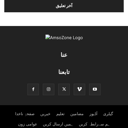
عنا
تابعنا
گیلری
آڈیوز
مضامین
تعلیم
خبریں
صفحۂِ ناخدا
ہم سےرابطہ کریں
ہمیں ارسال کریں
عوامی زون