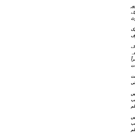
ور
اریخی و دستاویزی
رٹ
یک
رف
کے
دہ
اً
ات
عت
ئنل
سب
لم
ئنل
سب
لم