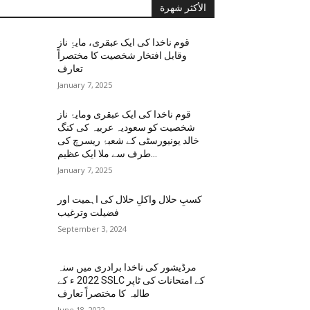
الأكثر شهرة
قوم ناخدا کی ایک عبقری، مایۂِ ناز
وقابل افتخار شخصیت کا مختصراً
تعارف
January 7, 2025
قوم ناخدا کی ایک عبقری ومایۂ ناز
شخصیت کو سعودیہ عربیہ کی کنگ
خالد یونیورسٹی کے شعبۂ ریسرچ کی
طرف سے ملا ایک عظیم...
January 7, 2025
کسبِ حلال واکلِ حلال کی اہمیت اور
فضیلت وترغیب
September 3, 2024
مرڈیشور کی ناخدا برادری میں سنہ
2022 ء کے SSLC کے امتحانات کی ٹاپر
طالبہ کا مختصراً تعارف
June 18, 2022