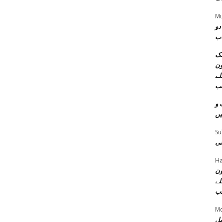
Mu
دو
اب
مک
ون
لے
ب
 و
یں
Su
نی
Ha
ون
لے
ب
M
صل