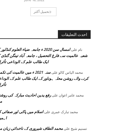
تحميل أكثر
احدث التعليقات
امسال سن 2020 ء جامعہ ضیاء العلوم کنڈلور
نام
على
شعبہ عالمیت سے فارغ التحصیل ، جامعہ آباد تینگن گنڈی 
ایک طالب علم کے الوداعی تأثر
سنہ 2021 ء میں عالمیت کی تک
محمد الیاس کالو
على
کرنے والے روشن محلہ ہوناور کے ایک طالب علم کے الودا
تأثر
رفع یدین احادیث مبارکہ کی روش
محمد عامر اعوان
على
م
اسلام میں پاکی اور صفائی 
محمد تبارک عمری
على
اہمی
محمد الطاف شیروری کے ناخدائی زبان م
تسنیم شیخ
على