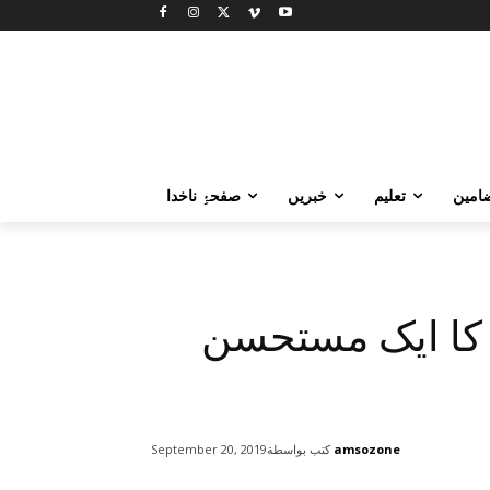
امین
تعلیم
خبریں
صفحۂِ ناخدا
 کا ایک مستحسن
amsozone
كتب بواسطة
September 20, 2019