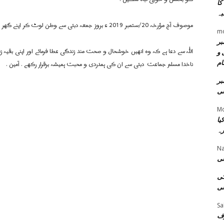
کا
بہ
موصوف آج مؤرخہ 20/ستمبر 2019 ء بروز جمعہ دبئی سے وطن لوٹ کر اپنے گھر بعافیت پہونچ چکے ہیں .
m
مبر
اللہ سے دعا ہے کہ وہ انھیں خوشحال و صحت مند زندگی عطا فرمائے اور اپنی بقیہ ز
 و
ام
ناخدا مسلم جماعت دبئی سے ان کی ہمدردی و محبت ہمیشہ برقرار رکھے . آمین .
بر
نی
Mo
یا
رہ
Na
نی
کی
نی
Sa
رف