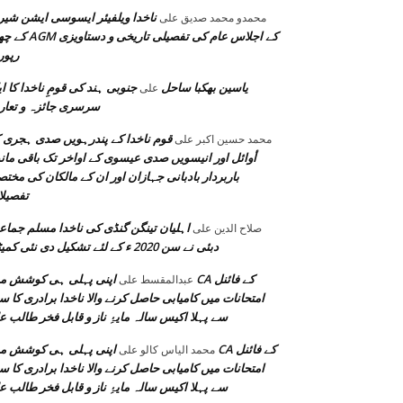
ناخدا ویلفیئر ایسوسی ایشن شیر
محمدو محمد صدیق
على
کے چھٹے AGM کے اجلاس عام کی تفصیلی ت
رپو
یاسین بھکبا ساحل
جنوبی ہند کی قومِ ناخدا کا ا
على
سرسری جائزہ و تعا
قوم ناخدا کے پندرہویں صدی ہجری 
محمد حسين اكبر
على
أوائل اور انیسویں صدی عیسوی کے اواخر تک باقی مان
باربردار بادبانی جہازان اور ان کے مالکان کی مختصر
تفصیل
اہلیان تینگن گنڈی کی ناخدا مسلم جما
صلاح الدین
على
دبئی نے سن 2020 ء کے لئے تشکیل دی نئی کمیٹی
اپنی پہلی ہی کوشش میں CA کے فا
عبدالمقسط
على
امتحانات میں کامیابی حاصل کرنے والا ناخدا برادری کا 
سے پہلا اکیس سالہ مایۂِ ناز و قابل فخر طالب ع
اپنی پہلی ہی کوشش میں CA کے فا
محمد الیاس کالو
على
امتحانات میں کامیابی حاصل کرنے والا ناخدا برادری کا 
سے پہلا اکیس سالہ مایۂِ ناز و قابل فخر طالب ع