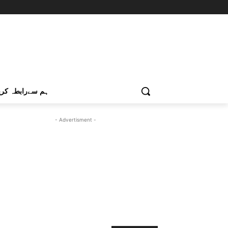
ہم سےرابطہ کری
- Advertisment -