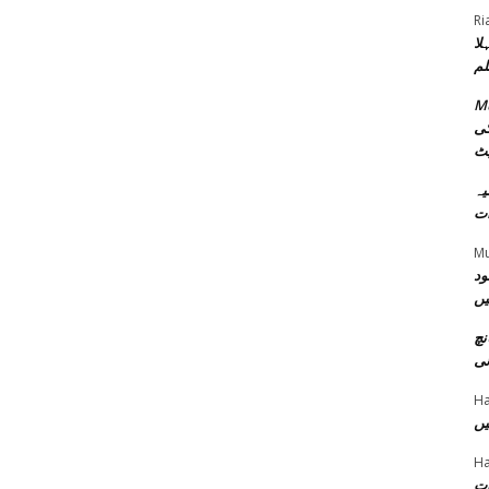
Ri
لا
لم
Mu
کی
یٹ
امیہ
ات
M
ود
یں
نچ
نی
Ha
یں
Ha
ات