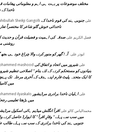
مختلف موضوعات پر بہت ہی اہم و معلوماتی پیغامات ق
ناخدا کے ن
جنوبی ہند کی قوم ناخدا کے
على
hibullah Sheikji Gangolli
ناخدائی خوش گلو شاعر کا مختصراً تعا
صدقہ کی اہمیت و فضیلت قرآن و حدیث 
فضل الكريم
على
روشنی م
آہ! گھر کو منور کرنے والا چراغ خود ہی بجھ گ
ابوذر
على
شیرور میں اتحاد و اتفاق کی
على
ohammed mashood
بنیادوں کو مستحکم کرنے کے لئے بنام ” اصلاحی تنظیم شیرور
کا ایک متحدہ پلیٹ فارم اپنے ہدف کے آخری مرحلہ تک پہنچ
میں کامی
اہلیان ناخدا برادری مرڈیشور
على
hammed ilyaskalo
میں بڑھتا تعلیمی رجح
اقرأ انگلش میڈیم ہائی اسکول مرڈیش
محمدالیاس کالو
على
میں سب سے پہلے ” وقارِ اقرأ ” کا ایوارڈ حاصل کرنے وا
جنوبی ہند کی ناخدا برادری کے سب سے پہلے طالب ع