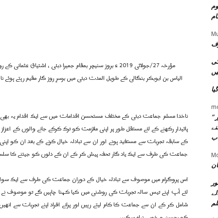
وم
ام
Mu
رف
کی
مؤرخہ 27/جولائی 2019 ء بروز سنیچر بمقام جمیرا دبئی ، اشتی
یں
الیاس بن ابوبکر بنگالی کے طویل المدت دبئی میں برسرِ روز گار مقیم رہتے ہوئے 
یا
m
ناخدا مسلم جماعت دبئی کے مختلف مستحسن اقدامات میں سے ایک اقدام یہ بھی
 ”
نے
پائیدار رکھنے کے لئے مستقل طور پر اپنی ملازمت کو ترک کرکے جانے والوں کے اعزاز 
اب
کے سابقہ تجربات سے مستفید ہونے اور ان سے تبادلہ خیال کرنے کے بعد ان کو اپن
جماعت کی طرف سے ایک یاد گار تحفہ پیش کر کے ان کے دلوں کو جیتنے کا سلسلہ
Mo
ان
اس پروگرام میں موصوف سے تبادلہ خیال کے دوران جماعت کی طرف سے ایک سوال ی
ور
لئے آپ اپنے تیس سالہ تجربات کی روشنی میں کیا کہنا چاہیں گے تو موصوف نے 
لے
لم
شامل کر کے ان سے جماعت کا کام لیتے رہیں اور پرانے افراد اپنے تجربات سے انھ
کو بحسن و خوبی نباہ سکیں .