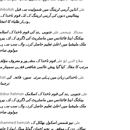
انڈین آرمی ٹریننگ میں شمولیت سے قبل
على
hibullah
پینتالیس دنوں کی آرمی ٹریننگ کے لئے قوم ناخدا کے 
ہونہار طلباء کا انتخ
جنوبی ہند کی قوم ناخدا کے اسلا
محباللہ شیخجی
على
بینکنگ اینڈ فائنانس میں ماسٹریٹ کی ڈگری کے لئے بیر
ملک ملیشیا میں اعلیٰ تعلیم حاصل کرنے والے سب سے پہ
مولوی صاح
قوم ناخدا کے مشہور و معروف مؤلف
صلاح الدین ابوّ
على
مرتب کا مقالہ کیا گیا پیش عالمی شافعی فقہی سمینار م
ناخدائی زبان میں پہلی مرتبہ سورۂ فاتحہ کی
على
hail
ترجما
جنوبی ہند کی قوم ناخدا کے اسلامک
على
bibur Rahman
بینکنگ اینڈ فائنانس میں ماسٹریٹ کی ڈگری کے لئے بیر
ملک ملیشیا میں اعلیٰ تعلیم حاصل کرنے والے سب سے پہ
مولوی صاح
نیو شمس اسکول بھٹکل کے
على
ohammed hamzah
سالانہ دن کے موقعہ پر نجم اخوان گولڈ میڈل ایوارڈ حا