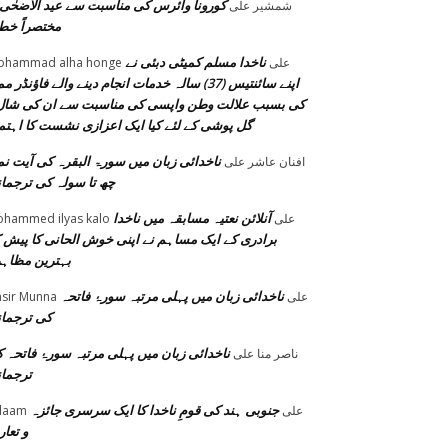
کورونا وائرس کی مناسبت سے عید الاضحٰی 
شمشیر
على
مختصراً خط
ناخدا مسلم کمیٹی دبئی نے
على
ohammad alha honge
اپنے سائنتیس (37) سالہ خدمات انجام دینے والے فاؤنڈر م
کی بسبب علالت وطن واپسی کی مناسبت سے ان کی شال
گل پوشی کے لئے کیا ایک اعزازی نشست کا اہتم
ناخدائی زبان میں سورۃ البقرہ کی آیت نم
افنان عاشر
على
چھ تا سولہ کی ترجما
آنلائن نعتیہ مسابقہ میں ناخدا
على
hammed ilyas kalo
برادری کے ایک مساہم نے اپنی خوش الحانی کا پیش ک
بہترین مظاہ
ناخدائی زبان میں پہلی مرتبہ سورۂ فاتحہ
على
sir Munna
کی ترجما
ناخدائی زبان میں پہلی مرتبہ سورۂ فاتحہ 
ناصر منا
على
ترجما
جنوبی ہند کی قومِ ناخدا کا ایک سرسری جائزہ
على
laam
و تعا