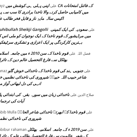
اپنی پہلی ہی کوشش میں CA کے فائنل امتحانات
على
ayz
میں کامیابی حاصل کرنے والا ناخدا برادری کا سب سے پہ
اکیس سالہ مایۂِ ناز و قابل فخر طالب ع
سعودیہ کی ایک کمپنی
hibullah Sheikji Gangolli
على
میں مرڈیشور کے قوم ناخدا کے ایک نوجوان کو ملی اس 
بہترین کارکردگی پر ایک اعزازی و تشکری سرٹیفک
قوم ناخدا کے سن 2010 ء میں جامعہ اسل
فضل اللہ
على
بھٹکل سے فارغ التحصیل عالم دین کے تاثر
جنوبی ہند کی قوم ناخدا کے ناخدائی خوش گلو
على
unaz
شاعر حبیب اللہ حبیبؔ شیروری کی ناخدائی نظمیں خ
انہی کی دل لبھاتی آواز م
ناخدائی زبان میں سورہ بقرہ کی ابتدائی پا
صلاح الدین
على
آیات کی ترجما
قوم ناخدا کے ابھرتے ناخدائی شاعر الحاحؔ
على
bib Mulla
شیروری کی ناخدائی نظم
سن 2019 ء کے جامعہ اسلامیہ بھٹکل
على
bibur rahaman
کے شعبہ عالمیت سے فارغ التحصیل طالب علم کے تاثر