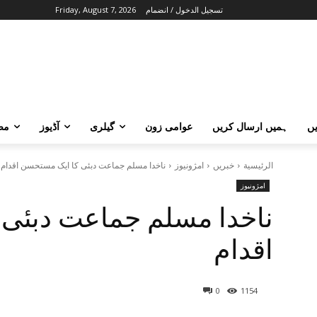
تسجيل الدخول / انضمام
Friday, August 7, 2026
ں
ہمیں ارسال کریں
عوامی زون
گیلری
آڈیوز
مض
الرئيسية
خبریں
امژونیوز
ناخدا مسلم جماعت دبئی کا ایک مستحسن اقدام
امژونیوز
ناخدا مسلم جماعت دبئی
اقدام
0
1154