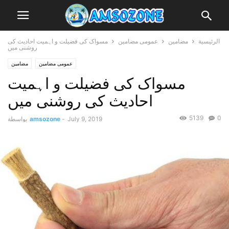
الرئيسية
مضامین
عمومی مضامین
مسواک کی فضیلت و اہمیت احادیث کی
روشنی میں
عمومی مضامین
مضامین
مسواک کی فضیلت و اہمیت
احادیث کی روشنی میں
5139
0
July 9, 2019
-
amsozone
بواسطة