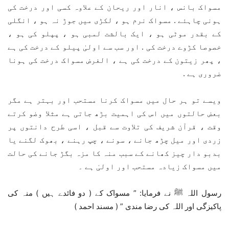
مسواک بانس ، انار اور ریحان کے علاوہ کسی اور درخت کی
ہونی چاہئے . مسواک نرم ہو ، لکڑی میں جوڑ نہ ہو ، انگلی
کے بقدر موٹی ہو ، ایک بالشت لمبی ہو ، پپلو کی ہو ،
خصوصا کڑوے درخت کی . اور سب سے اولیٰ پیلو کے درخت کی ہے
، پھر زیتون کے درخت کی ہے ، الغرض مسواک درخت کی ہونا
ضروری ہے .
ویسے تو ہر حال میں مسواک کرنا مستحب اور بہتر ہے مگر
بعض حالتوں میں اس کی اہمیت بڑھ جاتی ہے مثلا وضو کرتے
وقت ، قرآن شریف کی تلاوت سے قبل ، اسی طرح دانتوں پر
زردی اور میل چڑھ جانے ، سونے ، چپ رہنے ، بھوک لگنے یا
بدبو دار چیز کھانے کے سبب منہ کا مزہ بگڑ جانے کی حالت
میں مسواک زیادہ مستحب اور اولیٰ ہے ۔
رسول اللہ ﷺ نے فرمایا: ” مسواک کے ( دو فائدے ہیں ) منہ کی
پاکیزگی اور اللہ کی رضا مندی ” ( مسند احمد )