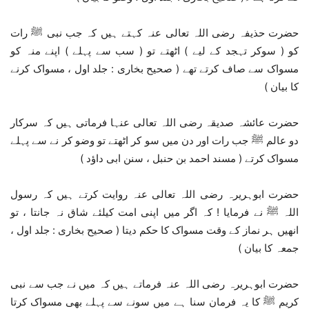
حضرت حذیفہ رضی اللہ تعالی عنہ کہتے ہیں کہ جب نبی ﷺ رات
کو ( سوکر تہجد کے لیے ) اٹھتے تو ( سب سے پہلے ) اپنے منہ کو
مسواک سے صاف کرتے تھے ( صحیح بخاری : جلد اول ، مسواک کرنے
کا بیان )
حضرت عائشہ صدیقہ رضی اللہ تعالی عنہا فرماتی ہیں کہ سرکار
دو عالم ﷺ جب رات اور دن میں سو کر اٹھتے تو وضو کر نے سے پہلے
مسواک کرتے ( مسند احمد بن حنبل ، سنن ابی داؤد )
حضرت ابوہریرہ رضی اللہ تعالی عنہ روایت کرتے ہیں کہ رسول
اللہ ﷺ نے فرمایا ! کہ اگر میں اپنی امت کیلئے شاق نہ جانتا ، تو
انھیں ہر نماز کے وقت مسواک کا حکم دیتا ( صحیح بخاری : جلد اول ،
جمعہ کا بیان )
حضرت ابوہریرہ رضی اللہ عنہ فرماتے ہیں کہ میں نے جب سے نبی
کریم ﷺ کا یہ فرمان سنا ہے میں سونے سے پہلے بھی مسواک کرتا