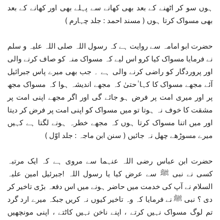
ہوں سو کر اٹھنے کے بعد بھی کھانے سے پہلے بھی اور کھانے کے بعد
بھی مسواک کرتا ہوں ( مسند احمد : جلد چہارم )
حضرت ابو امامہ سے روایت ہے کہ رسول اللہ صلی اللہ علیہ و سلم
نے فرمایا مسواک کیا کرو اس لیے کہ مسواک منہ کو صاف کرنے والی
اور پروردگار کو راضی کرنے والی ہے ۔ جب بھی میرے پاس جبرائیل
آئے مجھے مسواک کا کہا ٰحتیٰ کہ مجھے اندیشہ ہوا کہ مسواک مجھ
پر اور میری امت پر فرض ہو جائے گی اور اگر مجھے اپنی امت پر
مشقت کا خوف نہ ہوتا تو میں مسواک کو اپنی امت پر فرض کر دیتا
اور میں اتنا مسواک کرتا ہوں کہ مجھے خطرہ ہونے لگتا ہے کہیں
میرے مسوڑھے چھل نہ جائیں ( سنن ابن ماجہ : جلد اوّل )
حضرت ابن عباس رضی اللہ عنہما سے مروی ہے کہ ایک مرتبہ
کسی نے نبی ﷺ سے عرض کیا یا رسول اللہ !جبرئیل امین علیہ
السلام نے آپ کی خدمت میں حاضر ہونے میں اس دفعہ بڑی تاخیر کر
دی ؟ نبی ﷺ نے فرمایا کہ وہ تاخیر کیوں نہ کریں جبکہ میرے ارد گرد
تم لوگ مسواک نہیں کرتے ، اپنے ناخن نہیں کاٹتے ، اپنی مونچھیں