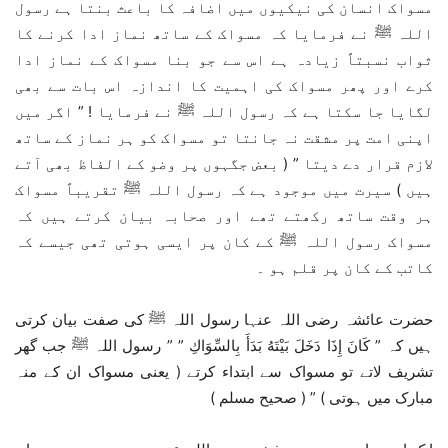
مسواک انسان کی نیکیوں میں اضافہ کا باعث بنتا ہے رسول
اللہ ﷺ نے فرمایا کہ مسواک کے ساتھ نماز ادا کرنے کا
ثواب نسبتاً زیادہ ہے اس سے جو بنا مسواک کے نماز ادا
کرے اور پھر مسواک کی اہمیت کا اندازہ اس بات سے بھی
لگایا جا سکتا ہے کہ رسول اللہ ﷺ نے فرمایا ! ” اگر میں
اپنی امت پر مشقت نہ جانتا تو مسواک کو ہر نماز کے ساتھ
لازم قرار دے دیتا ” ( بعض جگہوں پر وضو کے الفاظ بھی آتے
ہیں ) سیرت میں موجود ہے کہ رسول اللہ ﷺ تقریباً مسواک
ہر وقت ساتھ رکھتے تھے اور صحابہ بیان کرتے ہیں کہ
مسواک رسول اللہ ﷺ کے کان پر ایسی ہوتی تھی جیسے کہ
کاتب کے کان پر قلم ہو ۔
حضرت عائشہ رضی اللہ عنہا رسول اللہ ﷺ کی صفت بیان کرتی
ہیں کہ ” كَانَ إِذَا دَخَلَ بَيْتَهُ بَدَأَ بِالسِّوَاكِ ” ” رسول اللہ ﷺ جب گھر
تشریف لاتے تو مسواک سے ابتداء کرتے ( یعنی مسواک ان کے منہ
مبارک میں ہوتی ) ” ( صحیح مسلم )