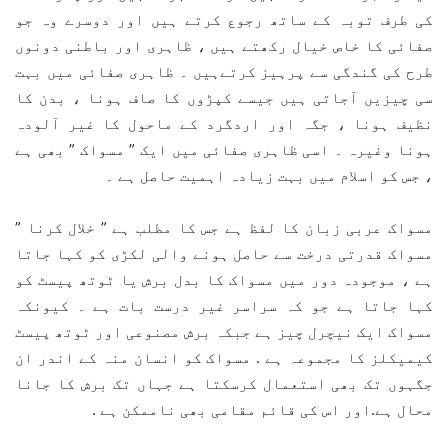
کی طرف توبہ کے ساتھ رجوع کرتے ہیں اور دوسرے وہ جو
صفائی کا خاص خیال رکھتے ہیں ، ظاہری اور باطنی دونوں
طرح کی گندگی سے پرہیز کرتےہیں ۔ ظاہری صفائی میں بہت
سی چیزیں آجاتی ہیں جیسے کپڑوں کا صاف ہونا ، بدن کا
نظیف ہونا ، جگہ اور اردگرد کے ماحول کا غیر آلودہ
ہونا وغیرہ ۔ اسی ظاہری صفائی میں ایک ” مسواک ” بھی ہے
، جس کو اسلام میں بہت زیادہ اہمیت حاصل ہے ۔
مسواک عربی زبان کا لفظ ہے جس کا مطلب ہے ” خلال کرنا ”
مسواک قدرتی درخت سے حاصل ہونے والی لکڑی کو کہا جاتا
ہے ، موجودہ دور میں مسواک کا بدل برش یا ٹوتھ پیسٹ کو
کہا جاتا ہے جو کہ سراسر غیر درست بات ہے ۔ کیونکہ
مسواک ایک نیچرل چیز ہے جبکہ برش مصنوعی اور ٹوتھ پیسٹ
کیمیکلز کا مجموعہ ہے . مسواک کو انسان منہ کے اندر ان
جگہوں تک بھی استعمال کرسکتا ہے جہاں تک برش کا جانا
محال ہے.اور اس کی قائم مقامی بھی ناممکن ہے .