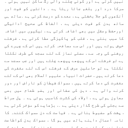
نہیں کرتی ہے اور کوئی چلنے والی رگ ساکن نہیں ہوتی ۔
سرکا درد اور بلغم جاتا رہتا ہے ۔​ دانتوں کو قوت اور
آنکھوں کو جلا بخشتی ہے . معدے کو درست کرتی ہے ۔ساتھ ہی
ساتھ بدن کو قوت دیتی ہے . الفاظ کی صحیح ادائیگی
اورحفظ وعقل میں بھی اضافہ کرتی ہے . نیکیوں میں اضافہ
کا سبب بنتی ہے . قلب کو پاکیزگی عطا کرتی ہے . فرشتے
خوش ہوتے ہیں اور اس سے مصافحہ کرتے ہیں اس کے چہرے کی
روشنی کی وجہ سے . مصلی نماز کے لئے مسجد کی طرف نکلتا
ہے تو فرشتے اس کے پیچھے پیچھے چلتے ہیں اور جب مسجد سے
نکلتا ہے تو حاملین عرش کے فرشتے اس کے لئے مغفرت کی
دعا کرتے ہیں . حضرات انبیاء علہیم السلام بھی اس کے لئے
مغفرت کی دعا کرتے ہیں . مسواک شیطان کو ناراض اور دور
کرنے والی ہے . دہن کی صفائی اور ہضم طعام میں بھی
معاون ہوتی ہے . اولاد کی کثرت کاسبب ہوتی ہے ۔​ پل صراط
سے بجلی کی طرح گذار دیتی ہے ۔. بڑھاپے کو مؤخر کرتی ہے
. پشت کو مضبوط بناتی ہے ۔​ قیامت کے دن مسواک کنندہ کا
نامہ اعمال داہنے ہاتھ میں ہو گا . مسواک بدن کواطاعت
خداوندی کے لئے چست کرتی ہے . بوقت نزع کلمہ شہادت کو