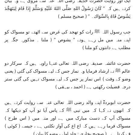
ایک اور روایت حضرت حذیفہ رضی اللہ عنہ سے مروی ہے وہ بیان
کرتے ہیں کہ ” كَانَ رَسُولُ اللهِ صَلَّى اللهُ عَلَيْهِ وَسَلَّمَ إِذَا قَامَ لِيَتَهَجَّدَ
يَشُوصُ فَاهُ بِالسِّوَاك۔ ” ( صحیح مسلم )
جب رسول اللہ ﷺ رات کو تھجد کی غرض سے اٹھتے تو مسواک کو
اپنے منہ میں مل رہے ہوتے ” یشوص ” ( ملنا ۔ مذکورہ جگہ پر
مطلب ہے دانتوں کو ملنا )
حضرت عائشہ صدیقہ رضی اللہ تعالی عنہا راویہ ہیں کہ سرکار دو
عالم ﷺ نے ارشاد فرمایا وہ نماز جس کے لیے مسواک کی گئی ( یعنی
وضو کے وقت ) اس نماز پر جس کے لیے مسواک نہیں کی گئی ستر
درجہ فضیلت رکھتی ہے ( احمد ، بیہقی )
حضرت ابوبردہؓ اپنے والد رضی اللہ تعالی عنہ سے روایت کرتے ہیں
کہ انھوں نے کہا کہ میں نبی ﷺ کے پاس آیا تو آپ کو دیکھا کہ
مسواک آپ کے دست مبارک میں ہے اور منہ میں ( اس طرح )
مسواک فرما رہے ہیں کہ اع اع کی آواز نکلتی ہے ، جیسے ( کوئی )
قے کرتا ہے ۔( صحیح بخاری : جلد اول ، وضو کا بیان )