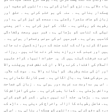
یاد دلاتی ہے . نزع کو آسان کرتی ہے . دانتوں کو سفید اور
چمکدار بناتی ہے ۔ منہ کی بو ختم کرتی ہے ۔ حلق اور
زبان کو صاف ستھرا رکھتی ہے . سمجھ کو تیز کرتی ہے اور
رطوبت کو روکتی ہے . نگاہ کو تیز کرتی ہے . اجر یعنی
نیکی کے تناسب کو بڑھاتی ہے . قبر میں وسعت وکشادگی
کاسبب ہوتی ہے . قبرمیں اس کی مونس وغمخوار ہوتی ہے ۔
مسواک کرنے والے کے لئے جنت کے دروازے کھول دئے جاتے
ہیں اور جہنم کے دروازے بند کر دئے جاتے ہیں . روزانہ
اس سے فرشتے کہتے ہیں کہ یہ حضرات انبیاء کرام علہیم
السلام کی اقتداء کرنے والا ، ان کے نقش قدم پرچلنے والا
اور ان کی سنت وطریقہ کو اپنانے والا ہے ۔ موت کے علاوہ
ہر مرض کی شفا ہے ۔بال اگاتی ہے ۔ جسم کارنگ نکھارتی ہے
۔ اس پر مداومت سے غربت دور ہوتی ہے ۔ زبان کی فصاحت
ودانش بڑھتی ہے ۔ کھانا ہضم کرتی ہے ۔ منی کی افزائش کا
سبب ہے ۔ بڑھاپہ جلد آنے نہیں دیتی ۔ کمر کو قوی کرتی
ہے . فاضل رطوبات کا ازالہ واخراج کر دیتی ہے ۔ داڑھ کے
درد کو دفع کرتی ہے . دانتوں کو چمکدار بناتی ہے ۔ اس کی