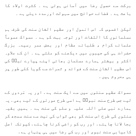
برکت سے حصول رضا میں آسانی ہوتی ہے ۔ کثرت اولاد کا
باعث ہے ۔ قضائے حوائج میں سہولت اورمدد دیتی ہے ۔
لیکن افسوس کہ اس انمول اور عظیم الشان سنت کی طرف ہم
مسلمانوں کا التفات اور توجہ بہت کم ہے ۔ مسواک عموماً
علمائے کرام ، طلبائے عظام اور بعض عمر رسیدہ بزرگ
حضرات ہی کی جیبوں میں دیکھنے کو ملتی ہے ۔ ان کے علاوہ
اکثر و بیشتر ہمارے مسلمان بھائی اپنے پیارے نبیؐ کی
اس عظیم الشان سنت کے فوائد و ثمرات سے گویا کلی طور پر
ہی محروم ہیں .
مسواک عظیم سنتوں میں سے ایک سنت ہے . اور یہ مَردوں کے
لیے جس طرح سنت نبویؐ ہے اسی طرح عورتوں کے لیے بھی . یہ
ہمارے نبی صلی اللہ علیہ و سلم کی سنت ہے ۔ ہمیں بقیہ
سنتوں کی طرح اس سنت کو بھی ثواب کی نیت سے سنت سمجھ کر
بجا لانا چاہئے . اور رب کو راضی کرنا چاہئے . کیونکہ اصل
کامیابی سنت نبوی اور رب کی رضا میں ہی پنہاں ہے .