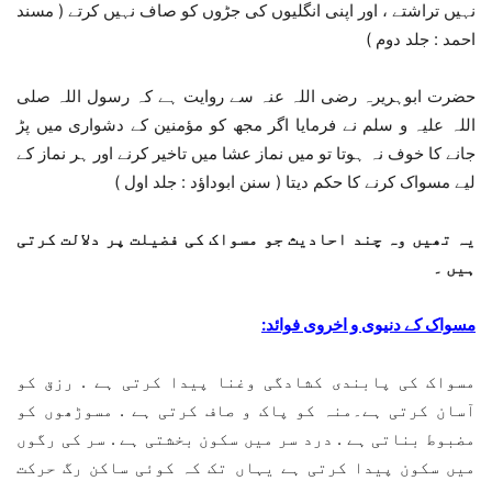
نہیں تراشتے ، اور اپنی انگلیوں کی جڑوں کو صاف نہیں کرتے ( مسند
احمد : جلد دوم )
حضرت ابوہریرہ رضی اللہ عنہ سے روایت ہے کہ رسول اللہ صلی
اللہ علیہ و سلم نے فرمایا اگر مجھ کو مؤمنین کے دشواری میں پڑ
جانے کا خوف نہ ہوتا تو میں نماز عشا میں تاخیر کرنے اور ہر نماز کے
لیے مسواک کرنے کا حکم دیتا ( سنن ابوداؤد : جلد اول )
یہ تھیں وہ چند احادیث جو مسواک کی فضیلت پر دلالت کرتی
ہیں ۔
مسواک کے دنیوی و اخروی فوائد:
مسواک کی پابندی کشادگی وغنا پیدا کرتی ہے . رزق کو
آسان کرتی ہے۔​منہ کو پاک و صاف کرتی ہے . مسوڑھوں کو
مضبوط بناتی ہے . درد سر میں سکون بخشتی ہے . سر کی رگوں
میں سکون پیدا کرتی ہے یہاں تک کہ کوئی ساکن رگ حرکت