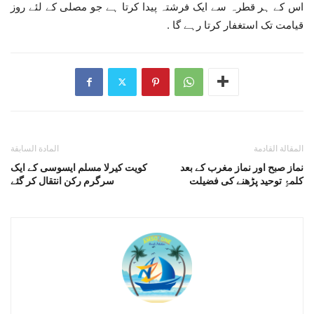
اس کے ہر قطرہ سے ایک فرشتہ پیدا کرتا ہے جو مصلی کے لئے روز
قیامت تک استغفار کرتا رہے گا .
المقالة القادمة
المادة السابقة
نماز صبح اور نماز مغرب کے بعد
کویت کیرلا مسلم ایسوسی کے ایک
کلمۂِ توحید پڑھنے کی فضیلت
سرگرم رکن انتقال کر گئے