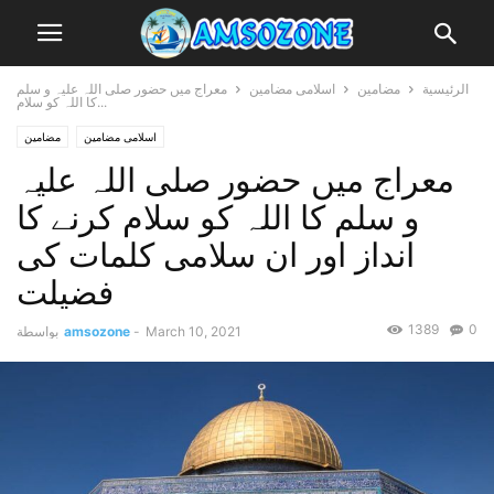
الرئيسية
مضامین
اسلامی مضامین
معراج میں حضور صلی اللہ علیہ و سلم
کا اللہ کو سلام...
اسلامی مضامین
مضامین
معراج میں حضور صلی اللہ علیہ
و سلم کا اللہ کو سلام کرنے کا
انداز اور ان سلامی کلمات کی
فضیلت
1389
0
March 10, 2021
-
amsozone
بواسطة