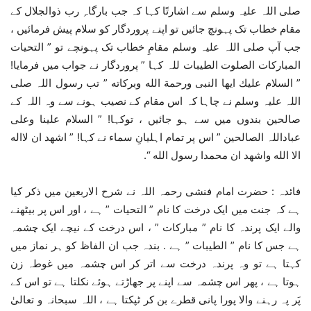
صلی اللہ علیہ وسلم سے اشارتًا کہا کہ جب بارگاہِ رب ذوالجلال کے
مقام خطاب تک پہونچ جائیں تو اپنے پروردگار کو سلام پیش فرمائیں ،
جب آپ صلی اللہ علیہ وسلم مقامِ خطاب تک پہونچے تو ” التحیات
المبارکات الصلوت الطیبات للہ کہا ” پروردگار نے جواب میں فرمایا!
” السلام علیك ایھا النبی ورحمة الله وبركاته ” تب رسول اللہ صلی
اللہ علیہ وسلم نے چاہا کہ اس مقام کے نصیب ہونے سے وہ اللہ کے
صالحین بندوں میں سے ہو جائیں ، توکہا! ” السلام علینا وعلی
عباداللہ الصالحین ” اس پر تمام اہلیانِ سماء نے کہا! ” اشھد ان لااله
الا الله واشھد ان محمدا رسول الله “.
فائدہ : حضرت امام فنشی رحمہ اللہ نے شرح الاربعین میں ذکر کیا
ہے کہ جنت میں ایک درخت کا نام ” التحیات ” ہے ، اور اس پر بیٹھنے
والے ایک پرندہ کا نام ” مبارکات ” ، اس درخت کے نیچے ایک چشمہ
ہے جس کا نام ” الطیبات ” ہے . بندہ جب ان الفاظ کو ہر نماز میں
کہتا ہے تو وہ پرندہ درخت سے اتر کر اس چشمہ میں غوطہ زن
ہوتا ہے ، پھر اس چشمہ سے اپنے پر جھاڑتے ہوئے نکلتا ہے تو اس کے
پَر پہ رہنے والا پورا پانی قطرے بن کر ٹپکتا ہے ، اللہ سبحانہ و تعالیٰ