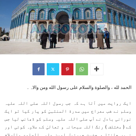
الحمد لله ، والصلوة والسلام علی رسول الله ومن والاہ .
ایک روایت میں آتا ہے کہ جب رسول اللہ صلی اللہ علیہ
وسلم نے شب معراج میں سدرة المنتہیٰ کو پار کیا تو ایک
نورانی بادل نے آپ صلی اللہ علیہ وسلم کو ڈھانپ لیا جس
کے ( مختلف ) رنگ اللہ سبحانہ و تعالیٰ کے علاوہ کوئی اور
نہیں جانتا ، حضرت جبرئیل امین علیہ الصلوۃ والسلام