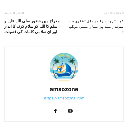
المقالة القادمة
المادة السابقة
کیا تہبند یا سروال ٹخنوں سے
معراج میں حضور صلی اللہ علیہ و
نیچے رہنے پر نماز نہیں ہوگی
سلم کا اللہ کو سلام کرنے کا انداز
؟
اور ان سلامی کلمات کی فضیلت
amsozone
https://amsozone.com