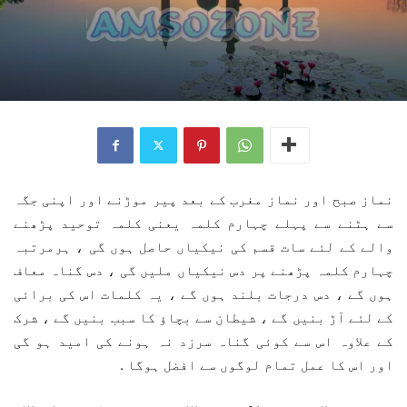
نماز صبح اور نماز مغرب کے بعد پیر موڑنے اور اپنی جگہ
سے ہٹنے سے پہلے چہارم کلمہ یعنی کلمہ توحید پڑھنے
والے کے لئے سات قسم کی نیکیاں حاصل ہوں گی ، ہرمرتبہ
چہارم کلمہ پڑھنے پر دس نیکیاں ملیں گی ، دس گناہ معاف
ہوں گے ، دس درجات بلند ہوں گے ، یہ کلمات اس کی برائی
کے لئے آڑ بنیں گے ، شیطان سے بچاؤ کا سبب بنیں گے ، شرک
کے علاوہ اس سے کوئی گناہ سرزد نہ ہونے کی امید ہو گی
اور اس کا عمل تمام لوگوں سے افضل ہوگا .