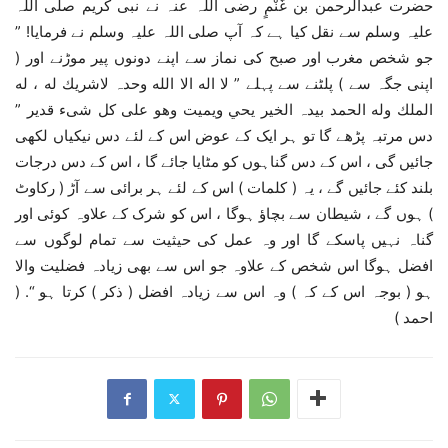
حضرت عبدالرحمن بن غَنْمٍ رضی اللہ عنہ نے نبی کریم صلی اللہ
علیہ وسلم سے نقل کیا ہے کہ آپ صلی اللہ علیہ وسلم نے فرمایا! ”
جو شخص مغرب اور صبح کی نماز سے اپنے دونوں پیر موڑنے اور (
اپنی جگہ سے ) پلٹنے سے پہلے ” لا اله الا الله وحدہ لاشریك له ، له
الملك وله الحمد بیدہ الخیر يحي ویمیت وھو علی کل شیء قدیر ”
دس مرتبہ پڑھے گا تو ہر ایک کے عوض اس کے لئے دس نیکیاں لکھی
جائیں گی ، اس کے دس گناہوں کو مٹایا جائے گا ، اس کے دس درجات
بلند کئے جائیں گے ، یہ ( کلمات ) اس کے لئے ہر برائی سے آڑ ( رکاوٹ
) ہوں گے ، شیطان سے بچاؤ ہوگا ، اس کو شرک کے علاوہ کوئی اور
گناہ نہیں پاسکے گا اور وہ عمل کی حیثیت سے تمام لوگوں سے
افضل ہوگا اس شخص کے علاوہ جو اس سے بھی زیادہ فضلیت والا
ہو ( بوجہ اس کے کہ ) وہ اس سے زیادہ افضل ( ذکر ) کرتا ہو “. (
احمد )