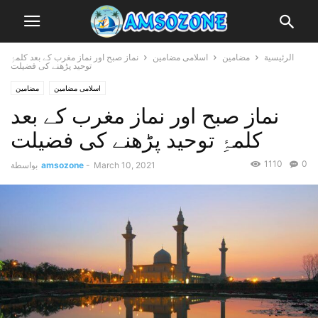
الرئيسية
مضامین
اسلامی مضامین
نماز صبح اور نماز مغرب کے بعد کلمۂِ
توحید پڑھنے کی فضیلت
اسلامی مضامین
مضامین
نماز صبح اور نماز مغرب کے بعد
کلمۂِ توحید پڑھنے کی فضیلت
1110
0
March 10, 2021
-
amsozone
بواسطة