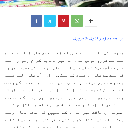
از : محمد زبیر ندوی شیروری
مدرسہ کی بنیاد سب سے پہلے صُفّہِ نبوی صلی اللہ علیہ و
سلم سے شروع ہوتی ہے ، جس میں صحابہ کرام رضوان اللہ
علیھم أجمعین نے آپ صلی اللہ علیہ و سلم کی صحبت میں رہ
کر بہت سے علوم و فنون کو سیکھا . اور آپ صلی اللہ علیہ
وسلم سے درس لیتے رہے . آپ صلی اللہ علیہ وسلم کی وفات
کے بعد ان کے صحابہ نے اِس تسلسل کو باقی رکھا پھر ان کے
بعد تابعین نے پھر تبع تابعین اور بعد کے علماء
ربانیین نے اِس کار خیر کا خاص اہتمام و التزام کیا .
خصوصا ان حالات میں جب اس کے تضییع کا خدشہ تھا . رفتہ
رفتہ انسانی افکار کو روشنی ملتی گئی اور علمی ارتقاء
و سربلندی ملتی رہی . جابجا علم کے حلقہ لگنے لگے اور