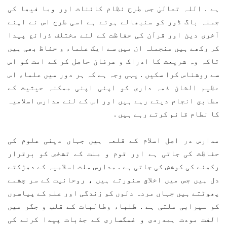
ہے . اللہ تعالیٰ جس طرح نظام کائنات اور وما فیھا کی
جملہ باگ ڈور کو سنبھالے ہوئے ہے اسی طرح اس نے اپنے
آخری دین اور قرآن کی حفاظت کے لئے مختلف ذرائع پیدا
کر رکھے ہیں منجملہ ان میں سے ایک علماء و حفاظ بھی ہیں
تاکہ وہ شریعت کا ادراک و عرفان حاصل کر کے امت کو اس
سے روشناس کرا سکیں . یہی وجہ ہے کہ ہر دور میں علماء اس
عظیم الشان ذمہ داری کو اپنی اپنی ممکنہ حیثیت کے
مطابق انجام دیتے رہے ہیں اور اس کے لئے مدارس اسلامیہ
کا نطام قائم کرتے رہے ہیں .
مدارس در اصل اسلام کے قلعہ ہیں جہاں دینی علوم کی
حفاظت کی جاتی ہے اور قوم و ملت کے تشخص کو برقرار
رکھنے کی کوشش کی جاتی ہے . مدارس ملت اسلامیہ کے دھڑکتے
دل ہیں جس میں اخلاق سنورتے ہیں ، روحانیت کے سر چشمے
پھوٹتے ہیں جہاں مردہ دلوں کو زندگی اور علم کے پیاسوں
کو سیرابی ملتی ہے . طلباء وطالبات کے قلب و جگر میں
الفت مودت ہمدردی و غمگساری کے جذبات پیدا کرنے کی