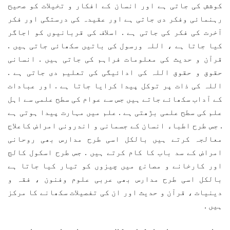
کوشش کی جاتی ہے اور انسان کے افکار و تخیلات کو صحیح
رہنمائی وفکر دی جاتی ہے اور عقیدہ کی درستگی اور فکر
آخرت کی فکر کی جاتی ہے . اسلاف کی قربانیوں کو اجاگر
کیا جاتا ہے ، اللہ ورسول کی باتیں سکھائی جاتی ہیں .
قرآن و حدیث کی معلومات فراہم کی جاتی ہیں . انسانی
حقوق و حقوق اللہ کی ادائیگی کی تعلیم دی جاتی ہے .
اللہ کی ذات پر توکل پیدا کرایا جاتا ہے . اور عبادات
کے آداب سکھائے جاتے ہیں جس سے عوام کی سطح علمی سے اہل
علم کی سطح علمی بڑھتی ہے . علم میں مہارت پیدا ہوتی ہے
. جس طرح اطباء انسان کے جسمانی و اندرونی امراض کاعلاج
معالجہ کرتے ہیں بالکل اسی طرح مدارس بھی روحانی
امراض کے سد باب کا کام کرتے ہیں . جس طرح اسکول کالج
اور کارخانے و مصانع میں چیزوں کو تیار کیا جاتا ہے
بالکل اسی طرح مدارس بھی عربی علوم وفنون ، فقہ و
دینیات ، قرآن و حدیث اور ان کی تفصیلات سکھانے کا مرکز
ہیں .