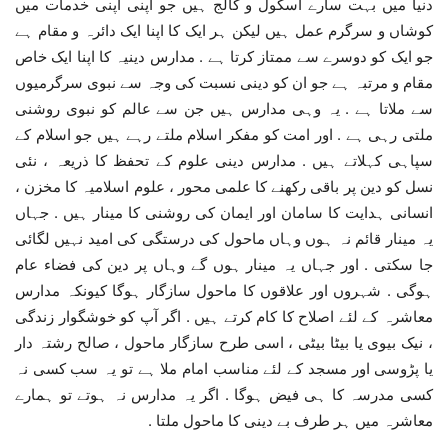
دنیا میں بہت سارے اسکول و کالج ہیں جو اپنی اپنی خدمات میں
کوشاں و سرگرم عمل ہیں لیکن ہر ایک کا اپنا ایک دائرہ و مقام ہے
جو ایک کو دوسرے سے ممتاز کرتا ہے . مدارس دینیہ کا اپنا ایک خاص
مقام و مرتبہ ہے جو ان کو دینی نسبت کی وجہ سے نبوی سرگرمیوں
سے ملاتا ہے . یہ وہی مدارس ہیں جن سے عالم کو نبوی روشنی
ملتی رہی ہے . اور امت کو مفکر اسلام ملتے رہے ہیں جو اسلام کے
سپاہی کہلاتے ہیں . مدارس دینی علوم کے تحفظ کا ذریعہ ، نئی
نسل کو دین پر باقی رکھنے کا علمی محور ، علوم اسلامیہ کا مخزن ،
انسانی ہدایت کا سامان اور ایمان کی روشنی کا مینار ہیں . جہاں
یہ مینار قائم نہ ہوں وہاں ماحول کی درستگی کی امید نہیں لگائی
جا سکتی . اور جہاں یہ مینار ہوں گے وہاں پر دین کی فضاء عام
ہوگی . شہروں اور علاقوں کا ماحول سازگار ہوگا کیونکہ مدارس
معاشرہ کے لئے اصلاح کا کام کرتے ہیں . اگر آپ کو خوشگوار زندگی
، نیک بیوی یا بیٹا بیٹی ، اسی طرح سازگار ماحول ، صالح رشتہ دار
یا پڑوسی اور مسجد کے لئے مناسب امام ملا ہے تو یہ سب کسی نہ
کسی مدرسہ کا ہی فیض ہوگا . اگر یہ مدارس نہ ہوتے تو ہمارے
معاشرہ میں ہر طرف بے دینی کا ماحول ملتا .