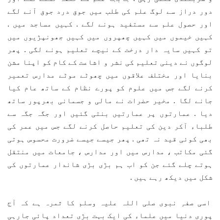
دور دراز سے لوگ علم کی طلب میں جوق درد جوق آنے لگے
اور حصول علم سے مستفید ہونے لگے . کہیں مساجد میں .
کہیں خیموں میں کہیں چھپروں میں کہیں جھونپڑیوں میں
تو کہیں سایہ دار درخت کے نیچے تعلیم ہونے لگی . پھر
لوگوں نے دینی تعلیم کی نشر و اشاعت کے کام کو اپنا مشن
بنایا اور مختلف علاقوں میں چھوٹے موٹے مدارس تعمیر
کرنے لگے جس میں علوم کو پورے نظام کے ساتھ عام کیا
جانے لگا . مخیر حضرات نے مالی و جسمانی بھرپور ساتھ
دیا . عمارتوں پر عمارتیں بنتی گئیں اور جگہ جگہ سے
طلباء آکر دین کی تعلیم حاصل کرنے لگے جس میں عمر کی
بھی کوئی قید نہ تھی . پھر جیسے جیسے ضرورت محسوس ہوتی
گئی مکاتب ، مدارس میں اور مدارس ، جامعات میں منتقل
ہوتے چلے گئے جن کو اب ہم بڑی بڑی شاندار عمارتوں کی
شکل میں دیکھ رہے ہیں .
اسی صفہِ نبوی صلی اللہ علیہ وسلم کا ثمرہ ہے کہ آج
پوری دنیا میں علماء کی ایک بہت بڑی تعداد پائی جارہی