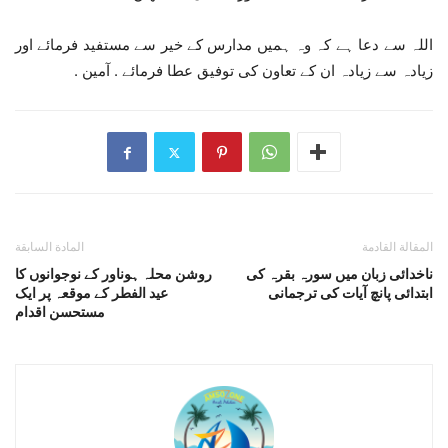
اللہ سے دعا ہے کہ وہ ہمیں مدارس کے خیر سے مستفید فرمائے اور
زیادہ سے زیادہ ان کے تعاون کی توفیق عطا فرمائے . آمین .
المقالة القادمة
المادة السابقة
ناخدائی زبان میں سورہ بقرہ کی
روشن محلہ ہوناور کے نوجوانوں کا
ابتدائی پانچ آیات کی ترجمانی
عید الفطر کے موقعہ پر ایک
مستحسن اقدام