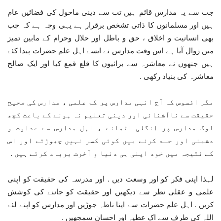
جب سے یہ مدارس قائم ہیں تب سے دینی ماحول کی فضائیں عام
ہیں اور مسلمانوں کا ذاتی تشخص برقرار ہے یہی وجہ ہے کہ جب
بھی انسانیت و اخلاق ، حق و باطل اور حلال وحرام کے مابین تمیز
میں زوال آیا ہے اس وقت مدارس نے ایسے اہل علم حضرات پیدا کئے
ہیں جنھوں نے معاشرہ سے برائیوں کا قلع قمع کیا اور ایک صالح
معاشرہ کی بنیاد رکھی .
مگر افسوس کہ آج انہی مدارس پر کم علمی ، مدارس کی صحیح
حقیقت سے ناآشنائی اور دینی تعلیم نہ ہونے کے باعث کچھ
لوگ مدارس پر انگلی اٹھانے ، اہل مدارس سے عداوت و
دشمنی اور حسد کرنے میں کوئی کسر نہیں چھوڑتے اور اس
کے نتیجہ میں خود اپنی ہی دنیا و آخرت برباد کرتے ہیں .
لہذا اپنی فکر کو اور وسعت دیں . اور مدرسہ کی حقیقت کو اپنی
علمی و عقلی نظر سے دیکھیں اور حقیقت کو جاننے کی کوشش
کریں . اہل علم حضرات سے اپنا ناطہ جوڑیں اور مدارس کو اپنے لئے
اللہ کی طرف سے اک عطیہ اور احسان سمجھیں .