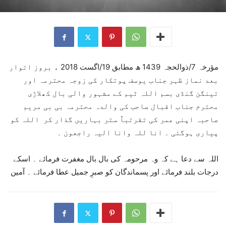
مؤرخہ 7/ذوالحجہ 1439 ھ مطابق 19/اگست 2018 ء بروز اتوار
بعد نماز ظہر جناب یوسف پوتکار کی زوجہ محترمہ اور
تینگن گنڈی بسم اللہ ٹیم کے مشہور والی بال کھلاڑی
محترم جناب اقبال صاحب کی والدہ محترمہ بی بی مریم
صاحبہ اپنی عمر کی تقرتباً ستر بہاریں گذار کر اللہ کو
پیاری ہوگئی ۔ انا للہ وانا الیہ راجعون ۔
اللہ سے دعا ہے کہ وہ مرحومہ کی بال بال مغفرت فرمائے ۔ اسکے
درجات بلند فرمائے اور پسماندگان کو صبرِ جمیل عطا فرمائے ۔ آمین