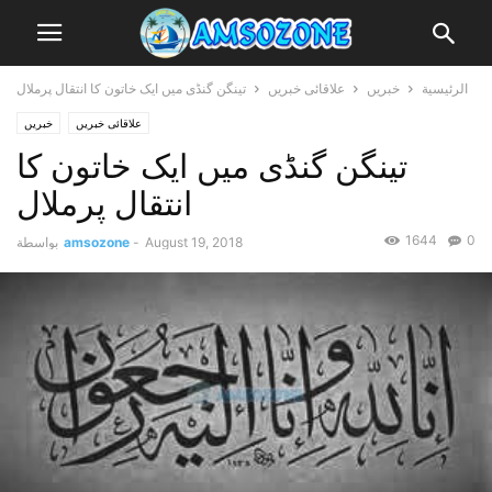
الرئيسية
خبریں
علاقائی خبریں
تینگن گنڈی میں ایک خاتون کا انتقال پرملال
علاقائی خبریں
خبریں
تینگن گنڈی میں ایک خاتون کا
انتقال پرملال
1644
0
August 19, 2018
-
amsozone
بواسطة