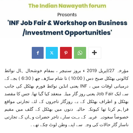
مؤرخہ 27/اپریل 2019 ء بروز سنیچر ، بمقام خوشحال ہال نوائط
کالونی بھٹکل صبح دس ( 10:00 ) تا شام ساڑھے چھ ( 6:30 ) بجے کے
درمیانی اوقات میں ، INF یعنی انڈین نوائط فورم بھٹکل کی جانب
سے ایک Job Fair یعنی روز گار میلہ منعقد کیا گیا تھا. جس کا مقصد
بھٹکل و اطراف بھٹکل کے بے روزگار تاجروں کے لئے تجارتی مواقع
فراہم کرنا تھا کیونکہ حالیہ دنوں میں بھٹکل کے گلف میں مقیم
خصوصاً سعودیہ عربیہ کے بہت سارے تاجر حضرات وہاں کے تجارتی
ناساز گار حالات کی وجہ سے اپنے وطن لوٹ چکے تھے .