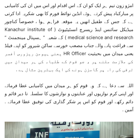
امژو زون تیم ہر ایک کو ان کے اس اقدام اور اس میں ان کی کامیابی
پر مبارکباد پیش کرتے ہوئے انڈین نوائط فورم کا بھی شکریہ ادا کرتی
ہے کہ جس کے طفیل انھیں یہ موقعہ فراہم ہوا ، خصوصاً کناچور
میڈیکل سائنس اینڈ ریسرچ انسٹیٹیوٹ ( Kanachur institute of
medical science and research ) کے شعبہ ” ہسپتال مینجمنٹ ”
سے فراغت پانے والے جناب مصعب خورسے ساکن شیرور کو اپنے فیلڈ
یعنی میدان میں بحیثیت HR Officer یعنی ہیومن ریزورس آفسر
کی ملازمت ملنے پر ، جو قوم کے طلباء کی ہر میدان میں
ترقی کی راہ پر گامزن ہونے کی ایک بہترین مثال ہے .
اللہ سے دعا ہے کہ وہ قوم کو ہر میدان میں کامیابی عطا فرمائے
اور اپنی کرم نوازیوں اور عنایتوں و نوازشوں کا سلسلہ تا دیر قائم و
دائم رکھے اور قوم کو اس پر شکر گذاری کی توفیق عطا فرمائے .
آمین .