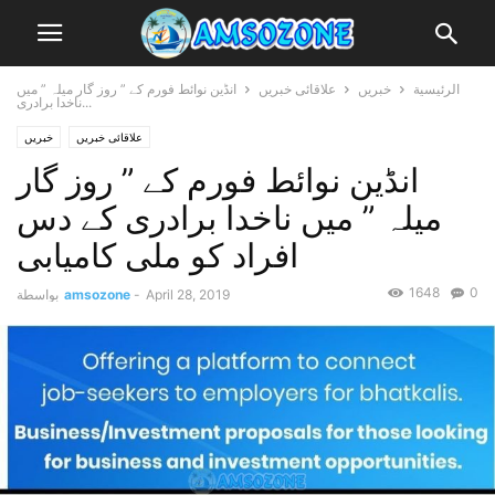
الرئيسية
خبریں
علاقائی خبریں
انڈین نوائط فورم کے ” روز گار میلہ ” میں
ناخدا برادری...
علاقائی خبریں
خبریں
انڈین نوائط فورم کے ” روز گار
میلہ ” میں ناخدا برادری کے دس
افراد کو ملی کامیابی
1648
0
April 28, 2019
-
amsozone
بواسطة