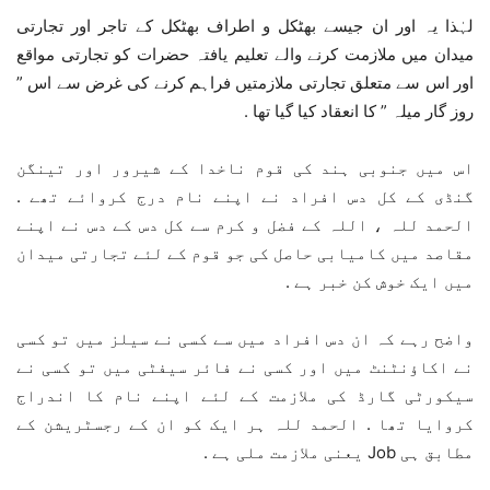
لہٰذا یہ اور ان جیسے بھٹکل و اطراف بھٹکل کے تاجر اور تجارتی
میدان میں ملازمت کرنے والے تعلیم یافتہ حضرات کو تجارتی مواقع
اور اس سے متعلق تجارتی ملازمتیں فراہم کرنے کی غرض سے اس ”
روز گار میلہ ” کا انعقاد کیا گیا تھا .
اس میں جنوبی ہند کی قوم ناخدا کے شیرور اور تینگن
گنڈی کے کل دس افراد نے اپنے نام درج کروائے تھے .
الحمد للہ ، اللہ کے فضل و کرم سے کل دس کے دس نے اپنے
مقاصد میں کامیابی حاصل کی جو قوم کے لئے تجارتی میدان
میں ایک خوش کن خبر ہے .
واضح رہے کہ ان دس افراد میں سے کسی نے سیلز میں تو کسی
نے اکاؤنٹنٹ میں اور کسی نے فائر سیفٹی میں تو کسی نے
سیکورٹی گارڈ کی ملازمت کے لئے اپنے نام کا اندراج
کروایا تھا . الحمد للہ ہر ایک کو ان کے رجسٹریشن کے
مطابق ہی Job یعنی ملازمت ملی ہے .