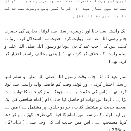
نبوی اور بیت المقدس کے علاوہ مساجد میں ہے ، ورنہ تو ان
مساجد میں نماز عید ادا کرنا کسی بھی دوسرے مساجد کے
مقابلہ میں مطلقا افضل ہے .
ایک راستہ سے جانا اور دوسرے راستہ سے لوٹنا . بخاری کی حضرت
جابر رضی اللہ عنہ سے روایت کردہ حدیث سے استدلال کرتے ہوئے ،
کہتے ہیں کہ ” جب عید کا دن ہوتا تو رسول اللہ صلی اللہ علیہ و
سلم راستہ کے خلاف کیا کرتے تھے “. ( یعنی مخالف راستہ اختیار کیا
کرتے تھے )
نماز عید کے لئے جاتے وقت رسول اللہ صلی اللہ علیہ و سلم لمبا
راستہ اختیار کرتے ، آور لوٹتے وقت کم فاصلہ والے راستہ سے لوٹا
کرتے تھے . ( اس کی حکمت یہ ہے ، چونکہ نماز کو جانے کا ثواب بہت
بڑا ہے ، لہذا اس ثواب کو حاصل کیا جائے ) ام ( امام شافعی کی ایک
ضخیم حدیث پر مشتمل کتاب ، جو دو جلدوں پر مشتمل ہے ) میں ہے
اور اپنے لوٹنے کے راستہ میں امام کا قبلہ کی طرف کھڑے ہو کر دعا
کرنا مستحب ہے ، اس میں حدیث آنے کی وجہ سے . ( نہایہ/2 ،
ص/395 )