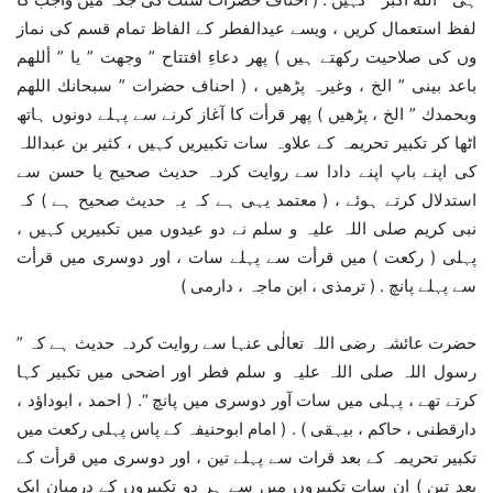
لفظ استعمال کریں ، ویسے عیدالفطر کے الفاظ تمام قسم کی نماز
وں کی صلاحیت رکھتے ہیں ) پھر دعاءِ افتتاح ” وجهت ” يا ” أللهم
باعد بينی ” الخ ، وغیرہ پڑھیں ، ( احناف حضرات ” سبحانك اللهم
وبحمدك ” الخ ، پڑھیں ) پھر قرأت کا آغاز کرنے سے پہلے دونوں ہاتھ
اٹھا کر تکبیر تحریمہ کے علاوہ سات تکبیریں کہیں ، کثیر بن عبداللہ
کی اپنے باپ اپنے دادا سے روایت کردہ حدیث صحیح یا حسن سے
استدلال کرتے ہوئے ، ( معتمد یہی ہے کہ یہ حدیث صحیح ہے ) کہ
نبی کریم صلی اللہ علیہ و سلم نے دو عیدوں میں تکبیریں کہیں ،
پہلی ( رکعت ) میں قرأت سے پہلے سات ، اور دوسری میں قرأت
سے پہلے پانچ . ( ترمذی ، ابن ماجہ ، دارمی )
حضرت عائشہ رضی اللہ تعالٰی عنہا سے روایت کردہ حدیث ہے کہ ”
رسول اللہ صلی اللہ علیہ و سلم فطر اور اضحی میں تکبیر کہا
کرتے تھے ، پہلی میں سات آور دوسری میں پانچ “. ( احمد ، ابوداؤد ،
دارقطنی ، حاکم ، بیہقی ) . ( امام ابوحنیفہ کے پاس پہلی رکعت میں
تکبیر تحریمہ کے بعد قرات سے پہلے تین ، اور دوسری میں قرأت کے
بعد تین ) ان سات تکبیروں میں سے ہر دو تکبیروں کے درمیان ایک