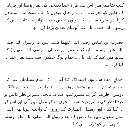
کتب تفاسیر میں اس سے مراد عیدالاضحی کی نماز پڑھنا اور قربانی
کے جانور کو نحر کرنا ہے . بہر حال عیدوں کے لئے سنت سے استدلال
کرنا اس طرح سے ہے کہ دونوں عیدیں حدیثِ تواتر سے ثابت ہیں کہ
رسول اللہ صلی اللہ علیہ وسلم عیدین پڑھا کرتے تھے .
حضرت ابن عباس رضی اللہ عنھما کہتے ہیں کہ رسول اللہ صلی
اللہ علیہ وسلم ، ابوبکر ، عمر اور عثمان ( رضی اللہ عنھم ) کے
ساتھ میں عید کے لئے آیا ، یہ تمام لوگ خطبوں سے پہلے نماز عید ادا
کیا کرتے تھے .
اجماعِ امت سے یوں استدلال کیا گیا ہے کہ تمام مسلمان عید کی
نماز مشروع ہونے پر متفق ہوئے ہیں . ( حاشیہِ تہذیب ، ص/37 )
دوسری طرف اگر ہم مشروعیتِ عید کے تایخی پہلو پر نظر ڈالیں تو
عیدالفطر کی مشروعیت سنہ ہجری دو کو عمل میں آئی اور اس کو
ادا کیا گیا ، اور رمضان المبارک کے روزوں کا واجب ہونا بھی اسی
سال شعبان میں تھا ، اس کے بعد رسول اللہ صلی اللہ علیہ وسلم
نے کبھی اس کو ترک نہیں کیا .