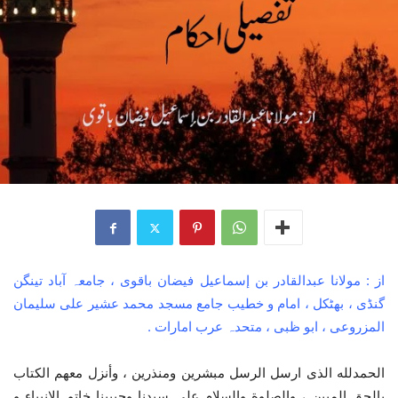
از : مولانا عبدالقادر بن إسماعيل فیضان باقوی ، جامعہ آباد تینگن
گنڈی ، بھٹکل ، امام و خطیب جامع مسجد محمد عشیر علی سلیمان
المزروعی ، ابو ظبی ، متحدہ عرب امارات .
الحمدلله الذی ارسل الرسل مبشرین ومنذرین ، وأنزل معھم الکتاب
بالحق المبین ، والصلوة والسلام علی سیدنا وحبیبنا خاتم الانبیاء و