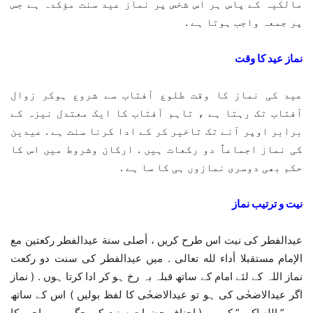
مالکیہ کے پاس ہر اس شخص پر نماز عید سنت مؤکدہ ہے جس
پر جمعہ واجب ہوتا ہے .
نماز عید کا وقت
عید کی نماز کا وقت طلوع آفتاب سے شروع ہوکر زوال
آفتاب تک رہتا ہے ، تاہم آفتاب کا ایک معتدل نیزہ کے
برابر اوپر آنے تک تاخیر کر کے ادا کرنا سنت ہے . عیدین
کی نماز اجماعاً دو رکعات ہیں . ارکان وشروط میں اس کا
حکم بھی دوسری نمازوں ہی کا سا ہے .
نیت و ترتیب نماز
عیدالفطر کی نیت اس طرح کریں ، أصلی سنة عيدالفطر ركعتين مع
الإمام مستقبلا أداء لله تعالى . میں عیدالفطر کی سنت دو رکعت
نماز اللہ کے لئے امام کے ساتھ قبلہ بہ رخ ہو کر ادا کرتا ہوں . ( نماز
اگر عیدالاضحٰی کی ہو تو عیدالاضحٰی کا لفظ بولیں ) اس کے ساتھ
ہی ” الله اکبر ” کہیں . ( احناف حضرات سنت کی جگہ میں واجب کا