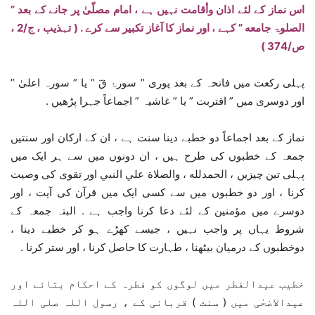
اس نماز کے لئے اذان وأقامت نہیں ہے ، امام مصلّیٰ پر جانے کے بعد ”
الصلوۃ جامعه ” کہے ، اور نماز کا آغاز تکبیر سے کرے . ( تہذیب ، ج/2 ،
ص/374 )
پہلی رکعت میں فاتحہ کے بعد پوری ” سورۂ قٓ ” یا ” سورہ اعلیٰ ”
اور دوسری میں ” اقتربت ” یا ” غاشیہ ” اجماعاً جہرا پڑھیں .
نماز کے بعد اجماعاً دو خطبے دینا سنت ہے ، ان کے ارکان اور سنتیں
جمعہ کے خطبوں کی طرح ہیں ، ان دونوں میں سے ہر ایک میں
پہلی تین چیزیں ، الحمدلله ، والصلاة علي النبي اور تقوی کی وصیت
کرنا ، اور دو خطبوں میں سے کسی ایک میں قرآن کی آیت ، اور
دوسرے میں مؤمنین کے لئے دعا کرنا واجب ہے . البتہ جمعہ کے
شروط یہاں پر واجب نہیں ، جیسے کھڑے ہو کر خطبے دینا ،
دوخطبوں کے درمیان بیٹھنا ، طہارت کا حاصل کرنا ، اور ستر کرنا .
خطیب عیدالفطر میں لوگوں کو فطرہ کے احکام بتائے اور
عیدالاضحٰی میں ( سنت ) قربانی کے ، رسول اللہ صلی اللہ