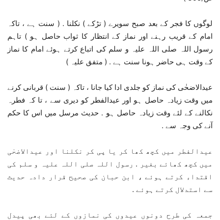
لوگوں کا فجر کے بعد صبح سویرے ( تڑکے ) نکلنا . ( سنت ہے ، تاکہ
امام کے قریب رہنے اور نماز کے انتظار کا ثواب حاصل ہو ) تاہم
رسول اللہ صلی اللہ علیہ و سلم کی اتباع کرتے ہوئے امام کا نماز
کے وقت ہی حاضر ہونا سنت ہے . ( متفق علیہ )
عیدالاضحٰی کی نماز کو جلدی ادا کیا جانا ، تاکہ ( سنت ) قربانی کرنے
میں وقت زیادہ حاصل ہو اور عیدالفطر کو دیری سے ، تا کہ فطرہ
نکالنے کے لئے وقت زیادہ حاصل ہو . حدیث مرسل میں اس کا حکم
آنے کی وجہ سے .
عیدالفطر میں کچھ کھا کر یا پی کر نکلنا اور عیدالاضحٰی
میں کچھ کھائے بغیر . رسول اللہ صلی اللہ علیہ و سلم کی
اقتداء کرتے ہوئے ، ابن حبان کی صحیح قرار دادہ حدیث
سے استدلال کرتے ہوئے .
جمعہ کی طرح دونوں عیدوں کی نمازوں کے لئے بھی پیدل