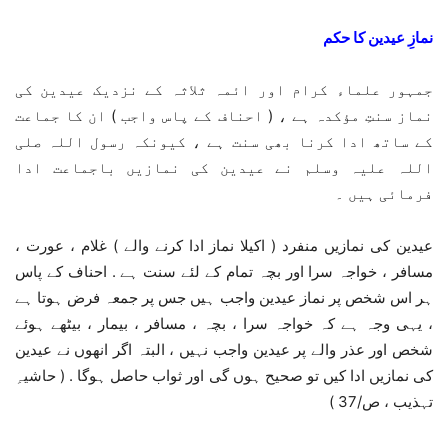
نمازِ عیدین کا حکم
جمہور علماء کرام اور ائمہ ثلاثہ کے نزدیک عیدین کی
نماز سنتِ مؤکدہ ہے ، ( احناف کے پاس واجب ) ان کا جماعت
کے ساتھ ادا کرنا بھی سنت ہے ، کیونکہ رسول اللہ صلی
اللہ علیہ وسلم نے عیدین کی نمازیں باجماعت ادا
فرمائی ہیں ۔
عیدین کی نمازیں منفرد ( اکیلا نماز ادا کرنے والے ) غلام ، عورت ،
مسافر ، خواجہ سرا اور بچہ تمام کے لئے سنت ہے . احناف کے پاس
ہر اس شخص پر نماز عیدین واجب ہیں جس پر جمعہ فرض ہوتا ہے
، یہی وجہ ہے کہ خواجہ سرا ، بچہ ، مسافر ، بیمار ، بیٹھے ہوئے
شخص اور عذر والے پر عیدین واجب نہیں ، البتہ اگر انھوں نے عیدین
کی نمازیں ادا کیں تو صحیح ہوں گی اور ثواب حاصل ہوگا . ( حاشیہِ
تہذیب ، ص/37 )