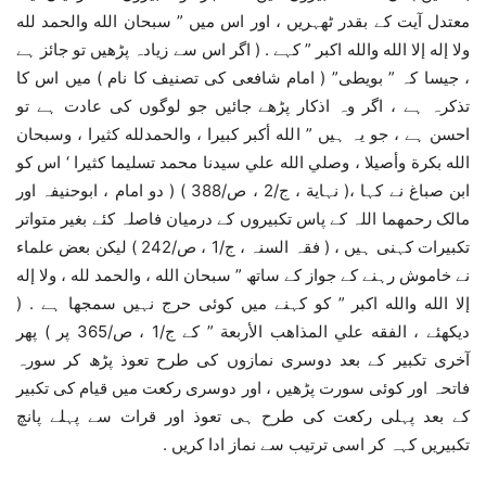
معتدل آیت کے بقدر ٹھہریں ، اور اس میں ” سبحان الله والحمد لله
ولا إله إلا الله والله اكبر ” کہے . ( اگر اس سے زیادہ پڑھیں تو جائز ہے
، جیسا کہ ” بویطی” ( امام شافعی کی تصنیف کا نام ) میں اس کا
تذکرہ ہے ، اگر وہ اذکار پڑھے جائیں جو لوگوں کی عادت ہے تو
احسن ہے ، جو یہ ہیں ” الله أكبر كبيرا ، والحمدلله كثيرا ، وسبحان
الله بكرة وأصيلا ، وصلي الله علي سيدنا محمد تسليما كثيرا ‘ اس کو
ابن صباغ نے کہا ،( نہایة ، ج/2 ، ص/388 ) ( دو امام ، ابوحنیفہ اور
مالک رحمھما اللہ کے پاس تکبیروں کے درمیان فاصلہ کئے بغیر متواتر
تکبیرات کہنی ہیں ، ( فقہ السنہ ، ج/1 ، ص/242 ) لیکن بعض علماء
نے خاموش رہنے کے جواز کے ساتھ ” سبحان الله ، والحمد لله ، ولا إله
إلا الله والله اكبر ” کو کہنے میں کوئی حرج نہیں سمجھا ہے . (
دیکھئے ، الفقه علي المذاهب الأربعة ” کے ج/1 ، ص/365 پر ) پھر
آخری تکبیر کے بعد دوسری نمازوں کی طرح تعوذ پڑھ کر سورہ
فاتحہ اور کوئی سورت پڑھیں ، اور دوسری رکعت میں قیام کی تکبیر
کے بعد پہلی رکعت کی طرح ہی تعوذ اور قرات سے پہلے پانچ
تکبیریں کہہ کر اسی ترتیب سے نماز ادا کریں .