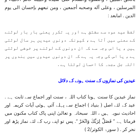
المرسلین ، وعلی آله وصحبه أجمعین ، ومن تبعھم بإحسان الی یوم
الدین . امابعد :
لفظ عید عود سے مشتق ہے اور یہ تکرر یعنی بار بار لوٹنے
کے معنی میں آتا ہے ، کیونکہ دونوں عیدیں ہر سال لوٹتی
ہیں ، یا اس وجہ سے کہ ان دونوں کے لوٹنے پر خوشی لوٹتی
ہے ، یا اس کی وجہ یہ ہے کہ ان دونوں عیدوں میں بندوں پر
اللہ جل مجدہ کا احسان لوٹتا ہے .
عیدین کی نمازوں کے سنت ہونے کے دلائل
نماز عیدین کا سنت ہونا کتاب اللہ ، سنت اور اجماع سے ثابت ہے .
عید کے لئے اصل ( بنیاد ) اجماع سے پہلے آئی ہوئی آیات کریمہ اور
احادیث نبویہ ہیں ، اللہ سبحانہ و تعالیٰ اپنی پاک کتاب مکنون میں
فرماتا ہے ” فَصَلِّ لِرَبِّكَ وَانْحَرْ “. پس تو اپنے رب کے لئے نماز پڑھ اور
نحر کر . ( سورۃ الکوثر/2 )