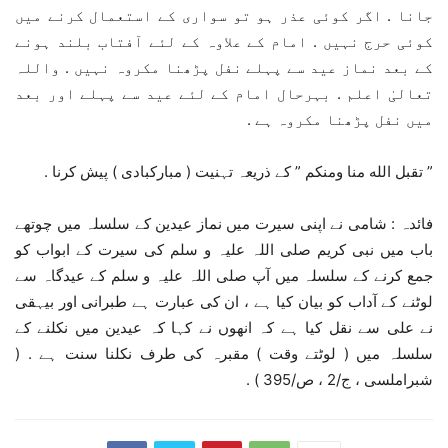
جانا . اگر کوئی عذر ہو تو سواری کے استعمال کرنے میں
کوئی حرج نہیں . امام کے علاوہ کے لئے آفتاب بلند ہونے
کے بعد نماز عید سے پہلے نفل پڑھنا مکروہ نہیں . واللہ
تعالیٰ اعلم . بہرحال امام کے لئے عید سے پہلے اور بعد
میں نفل پڑھنا مکروہ ہے .
” تقبل الله منا ومنكم ” کے ذریعہ تہنیت ( مبارکبادی ) پیش کرنا .
فائدہ : شامی نے اپنی سیرت میں نماز عیدین کے سلسلہ میں چوتھے
باب میں نبی کریم صلی اللہ علیہ و سلم کی سیرت کے ابواب کو
جمع کرنے کے سلسلہ میں آپ صلی اللہ علیہ و سلم کے عیدگاہ سے
لوٹنے کے آداب کو بیان کیا ہے ، ان کی عبارت ہے طبرانی اور بیہقی
نے علی سے نقل کیا ہے کہ انھوں نے کہا کہ عیدین میں نکلنے کے
سلسلہ میں ( لوٹتے وقت ) مقبرہ کی طرف نکلنا سنت ہے . (
شبراملسی ، ج/2 ، ص/395 ) .