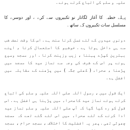
علیہ و سلم کی اتباع کرتے ہوئے .
پہلے خطبہ کا آغاز لگاتار نو تکبیروں سے کرے ، اور دوسرے کا
مسلسل سات تکبیروں کے ساتھ .
دونوں عیدوں کے لئے غسل کرنا سنت ہے . اس کا وقت نصف شب
سے ہی داخل ہوتا ہے . خوشبو کا استعمال کرنا ، اپنے
بہترین کپڑے پہننا ، زیب وزینت کرنا . اور مسجد وسیع
ہونے پر اس کے شرف کی وجہ سے نماز عید کا مسجد میں
پڑھنا ، صحراء ( کھلی جگہ ) میں پڑھنے کے مقابلہ میں
افضل ہے .
ایک قول میں ، رسول اللہ صلی اللہ علیہ و سلم کی اتباع
کرتے ہوئے نماز عید کاصحراء میں پڑہنا ہی افضل ہے . اس
قول کو رد کیا گیا کہ آپ صلی اللہ علیہ و سلم نماز عید
ادا کرنے کے لئے صحراء میں اس لئے گئے تھے کہ مسجد
چھوٹی تھی . پھر یہ افضلیت کا اختلاف ، مسجد حرام ، مسجد