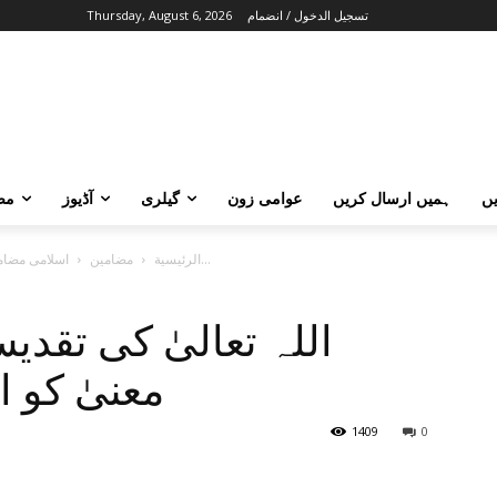
تسجيل الدخول / انضمام
Thursday, August 6, 2026
ں
ہمیں ارسال کریں
عوامی زون
گیلری
آڈیوز
مض
اللہ تعالیٰ کی تقدیس اور اس کے مرادی معنیٰ کو اس کی...
الرئيسية
مضامین
اسلامی مضام
اللہ تعالیٰ کی تقد
معنیٰ کو 
1409
0