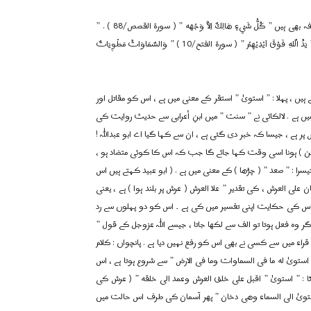
صفات متشابہات کی آیات میں مذکورہ آیت کریمہ کے علاوہ درج ذیل آیات شریفہ بھی ہیں ” كُلُّ شَيْءٍ هَالِكٌ اِلاَّ وَجْهَه ” ( سورۃ القصص/88 ) . ”
وَيَبْقَیٰ وَجْهُ رَبِّكَ ” ( سورۃ الرحمان /27 ) ” وَلِتُصْنَعَ عَلَى عَيْنِيْ ” ( سورۃ طہ/39 ) ” يَدُ الّلهِ فَوْقَ اَيْدِيْهِمْ ” ( سورۃ الفتح/10 ) ” وَالسّمَاوَاتُ مَطْوِيَاتٌ
یں ، پہلا : ” استویٰ ” استقر کے معنی میں ہے ، اس کو مقاتل اور
 میں ہے . لالکائی نے ” سنت ” میں ابنِ أعرابی سے حدیث روایت کی
ر ہے ، جیسا کہ خبر دی گئی ہے ، ان سے کہا گیا اے ابو عبداللہ !
مکن ) ہونا اسی وقت کہا جائے گا جب کہ اس کا کوئی متضاد ہو ،
را : ” صعد ” ( چڑھا ) کے معنی میں ہے . ( ابو عبید کہتے ہیں اس
ن علی العرش ، کی تقدیر ” علا العرش ( عرش پر بلند ہوا ) ہے ، یعنی
ر نے اس کی حکایت اپنی تفسیر میں کی ہے ۔ اس کو دو پہلوں سے رد
، اگر وہ فعل ہوتا تو الف سے لکھا جاتا ، جیسے اللہ عزوجل کے قول ”
ہ قراء میں سے کسی نے بھی اس کو رفع نہیں دیا ہے . پانچواں : کلام
 ” استویٰ له ما فی السماوات وما فی الارض ” سے شروع ہوتا ہے ، اس
ا : ” استویٰ ” اقبل علی خلق العرش وعمد الی خلقه ” ( عرش کی
استویٰ الی السماء وھی دخان ” پھر آسمان کی طرف اس حالت میں