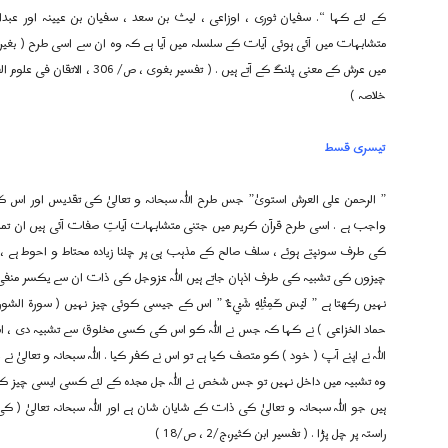
کے لئے کہا “. سفیان ثوری ، اوزاعی ، لیث بن سعد ، سفیان بن عیینہ اور عب
متشابہات میں آئی ہوئی آیات کے سلسلہ میں آیا ہے کہ وہ ان سے اسی طرح ( بغ
میں عرش کے معنی پلنگ کے آتے ہیں 
خلاصہ )
تیسری قسط
” الرحمن علی العرش استویٰ” جس طرح اللہ سبحانہ و تعالیٰ کی تقدیس اور اس کے م
واجب ہے . اسی طرح قرآن کریم میں جتنی متشابہات آیاتِ صفات آئی ہیں ان تمام پر 
کی طرف سونپتے ہوئے ، سلف صالح کے مذہب ہی پر چلنا زیادہ محتاط و احوط ہے ، ب
چیزوں کی تشبیہ کی طرف اذہان جاتے ہیں اللہ عزوجل کی ذات ان سے یکسر منفی ہ
حماد الخزاعی ) نے کہا کہ جس نے اللہ کو اس کی کسی مخلوق سے تشبیہ دی ، 
اللہ نے اپنے آپ ( خود ) کو متصف کیا ہے تو اس نے کفر کیا . اللہ سبحانہ و تعال
وہ تشبیہ میں داخل نہیں تو جس شخص نے اللہ جل مجدہ کے لئے کسی ایسی چیز ک
ہیں جو اللہ سبحانہ و تعالیٰ کی ذات کے شایان شان ہے اور اللہ سبحانہ تعالیٰ 
راستہ پر چل پڑا . ( تفسیر ابن کثیر،ج/2 ، ص/18 )