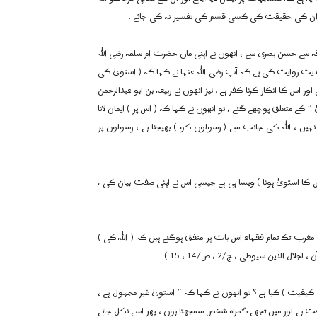
تے ہوئے ان کی حقیقت کی کسی قسم کی تفسیر نہ کی جائے .
ریقہ سے حسن بصری سے ، انھوں نے اپنی ماں حضرت ام سلمہ رضی اللہ
 حدیث روایت کی ہے کہ آپ رضی اللہ عنہا نے کہا کہ ( استویٰ کی
ر اس کا انکار کرنا کفر ہے . نیز انھوں نے ربیعہ بن ابو عبدالرحمن
 ” کے متعلق پوچھے گئے ، تو انھوں نے کہا کہ ( اس پر ) ایمان لانا
یں ، اللہ کی جانب سے ( رسولوں کو ) بھیجنا ہے ، رسولوں پر
 اس کا استویٰ ہونا ) ویسا ہی ہے جیسی اس نے اپنی صفت بیان کی ،
 مغرب تک تمام فقہاء اس بات پر متفق ہوگئے ہیں کہ ( اللہ کی )
الدین سیوطی ، ج/2 ، ص/14 ، 15 )
فیت ) کیا ہے ؟ تو انھوں نے کہا کہ ” استویٰ غیر مجہول ہے ،
عت ہے اور میں تجھے گمراہ شخص سمجھتا ہوں ، پھر اسے نکل جانے