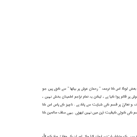
رَّحْمانُ عَلَي الْعَرْشِ اسْتَوٰی ” رحمان ( اللہ ) عرش پر استوی ہوا . ( سورۂ طہ/5 ) بعض لوگ اس کا ترجمہ ” رحمان عرش پر بیٹھا ” سے کرتے ہیں جو
ش پر قائم ہوا کیا ہے ، لیکن یہ تمام تراجم اطمینان بخش نہیں ،
ہ و تعالیٰ ہر قسم کی شباہت سے پاک ہے . ناچیز کے پاس اس کا
 قسم کی کوئی کیفیت ذہن میں نہیں ابھرتی . یہی سلف صالحین کا
کہ متشابہات پر ایمان لایا جائے اور ان کے معانئ مراد کو اللہ