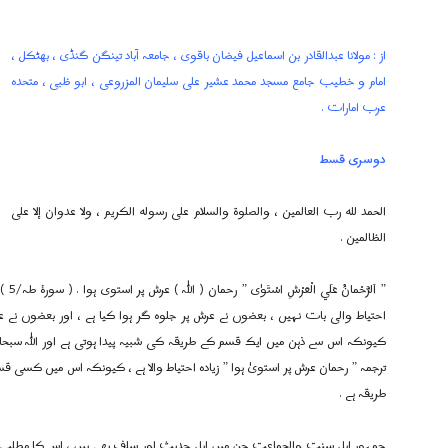
از : مولانا عبدالقادر بن اسماعيل فیضان باقوی ، جامعہ آباد تینگن گنڈی ، بھٹکل ،
امام و خطیب جامع مسجد محمد عشیر علی سلیمان المزروعی ، ابو ظبی ، متحدہ
عرب امارات .
دوسری قسط
الحمد لله رب العالمین ، والصلوة والسلام علی رسوله الکریم ، ولا عدوان إلا علی
الظالمين .
” اَل
احتیاط والی بات نہیں ، بعضوں نے عرش پر جلوہ گر ہوا کیا ہے ، اور بعضوں نے عر
کیونکہ اس سے ذہن میں ایک قسم کے طریقہ کی شبیہ پیدا ہوتی ہے اور اللہ سبحان
ترجمہ ” رحمان عرش پر استویٰ ہوا ” زیادہ احتیاط والا ہے ، کیونکہ اس میں کسی
طریقہ ہے .
جمہور اہل سنت والجماعت جن میں اہل حدیث اور سلف بھی ہیں ، اس کا مطلب یہ ہے 