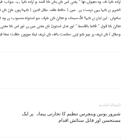
ارادہ کیا کہ وہ دھواں تھا ” یعنی اس کے بنانے کا قصد و ارادہ کیا ، یہ جواب فر
الضریر نے کہا یہی درست ہے . میں ( حافظ علامہ جلال الدین ) کہتا ہوں علیٰ کے ذ
ساتواں : ابن لبان نے کہا! اللہ سبحانہ و تعالیٰ کی طرف جو استواء منسوب ہے وہ اعت
تعالیٰ کا قول ” قائما بالقسط ” اور عدل استویٰ کے معنی میں ہے اور اس کا معنی 
وجلال ) کے ذریعہ ہر چیز کو اپنی حکمت بالغہ کے ذریعہ ایک موزوں خلقت عطا فرمائی . ( الإتقان ،ج/2 ، ص/16 ، 17 ) وا
المقالة القادمة
شیرور یونین وینچرس تنظیم کا تجارتی پیمانہ پر ایک
مستحسن اور قابل ستائش اقدام