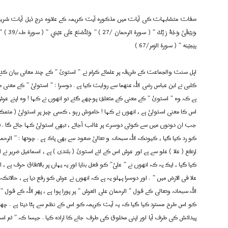
بِيَمِيْنِه ” ( سورۃ الزمر/67 )
اہل سنت والجماعت کے طریقہ پر علمائے کرام نے ” استویٰ ” کے چند معانی بیان کئے ہ
کلبی نے ابن عباس رضی اللہ عنھما سے روایت کیا ہے . دوسرا : ” استولیٰ ” کے معنی
ہے کہ وہ ” استویٰ ” کے معنی کے متعلق پوچھے گئے تو انھوں نے کہا ! وہ اپنے عرش پ
اس کا معنی استولیٰ ہے ، انھوں نے کہا ! خاموش رہو ، کسی چیز پر استولیٰ ( مت
جب ان دونوں میں سے کوئی دوسرے پر غالب آجائے ، تبھی استولیٰ کہا جائے گا . تیس
کو رد کیا گیا ، کیونکہ اللہ سبحانہ و تعالیٰ صعود سے بھی پاک ہے . چوتھا : ” الرحما
اِرتفع ( علا ) علو سے ہے اور عرش اس کے لئے استویٰ ( بلندی ) ہے ، اسماعیل ضری
کیا گیا ، ایک یہ کہ انھوں نے ” علیٰ” کو فعل بنایا اور یہ یہاں پر بالاتفاق حرف ہے 
علا فی الارض میں ” . اور دوسرا پہلو یہ ہے کہ انھوں نے عرش کو رفع دیا ہے ، حالانک
اللہ سبحانہ وتعالی کے قول ” الرحمان علی العرش ” پر پورا ہوا ہے ، پھر اللہ کے قول
کو اس طرح مسترد کیا گیا کہ یہ آیت کریمہ کو اس کے نظم سے ہٹا دیتا ہے . چھٹ
پیدائش کی طرف آیا اور اپنی مخلوق کی طرف جانے کا ارادہ کیا . جیسا کہ ” ثم 