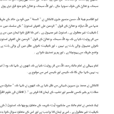
سبحانہ و تعالیٰ کی طرف سونپا جائے ، اور اللہ سبحانہ و تعالیٰ کو منزہ قرار دی
ابو القاسم ھبة اللہ حسن منصور طبری لالکائی نے ” السنة ” میں قرہ بن خالد کے ط
عنہا سے اللہ تبارك و تعالیٰ کے قول ” الرحمن علی العرش استویٰ ” کے سلسلہ میں
) کیفیت غیر معقول ہے ، استویٰ غیر مجہول ہے ، اس کا اقرار کرنا ایمان میں سے ہے او
سے اثر روایت کیا ہے کہ وہ اللہ سبحانہ و تعالیٰ کے قول ” الرحمن علي العرش استویٰ
کوئی مجہول والی بات ہے نہیں ، اور کیفیت کوئی عقل میں آنے والی بات ہے نہ
واضح طریقہ سے پہونچانا ہے ، اور ہم پر تصدیق کرنا ہے ۔
امام بیہقی نے امام مالک رحمہ اللہ سے اثر روایت کیا ہے کہ انھوں نے کہا کہ وہ (
یہ نہیں کہا جائے گا کہ کیسے اور کیسے اس سے مرفوع ہے .
لالکائی نے محمد بن سیرین شیبانی سے نقل کیا ہے کہ انھوں نے کہا کہ ” مشرق سے
صفات پر بغیر کسی تفسیر اور تشبیہ کے ایمان لانا فرض ہے “. ( الاتقان فی علوم القرآن ، لجلال 
ایک شخص نے امام مالک سے مذکورہ آیت کریمہ کے متعلق پوچھا کہ استویٰ ( کی کی
کیفیت غیر معقول ہے ، اس پر ایمان لانا واجب ہے اور اس کے متعلق سوال کرنا بد