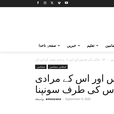
امین
تعلیم
خبریں
صفحۂِ ناخدا
ین
اسلامی مضامین
مضامین
یس اور اس کے مرادی
اس کی طرف سونپنا
September 9, 2020
-
amsozone
بواسطة