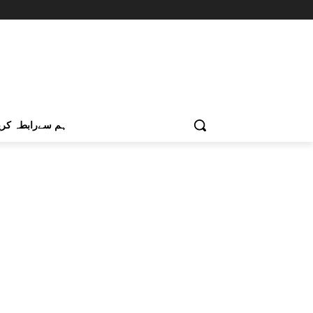
ہم سےرابطہ کری