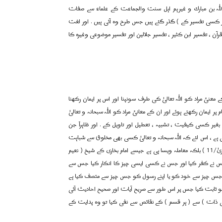
داللہ بن مبارك و غیرہم اہل سنت والجماعت کے علماء سے صفات
یر کسی تفسیر کے ) گذر گئے ہیں جس طرح وہ آئی ہیں . اور لغت
. ( تفسیر بغوی ، ص/ 306 ، الاتقان فی علوم القرآن ، تفسیر ابن کثیر ، تفسیر جلالین اور تفسیر موضوعی وغیرہ کا
عنئ مراد کو اللہ تعالیٰ کی طرف سونپنا اور اس پر ایمان رکھنا
ایمان رکھتے ہوئے اور ان کے معانئ مراد کو اللہ سبحانہ و تعالیٰ
غیر کسی کیفیت ، تشبیہ ، تعطیل اور تاویل کے . اور ظاہراً جن
ے ، اس لئے کہ اللہ سبحانہ و تعالیٰ کسی بھی مخلوق سے شباہت
نہیں رکھتا ہے ” لَيْسَ كَمِثْلِهٍ شَيْءٌ ” اس کے جیسی کوئی چیز نہیں ( سورۃ الشوریٰ/11 ) بلکہ معاملہ ویسا ہی ہے جیسے امام بخاری کے شیخ ( نعیم
اس نے کفر کیا اور جس نے کسی ایسی چیز کا انکار کیا جس سے
یٰ نے جس چیز سے خود کو یا اپنے رسول کو جس چیز سے متصف کیا ہے
و ثابت کیا جس پر اس طور سے صریح آیات اور صحیح احادیث آئی
( کی ذات ) سے ( ہر قسم ) کے نقائص سے نفی کیا تو وہ پدایت کے