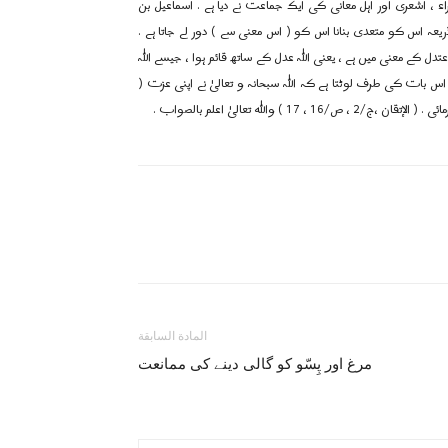
اء ، اشعری اور اہل معانی کی ایک جماعت نے دیا ہے . اسماعیل بن
ریعہ اس کو متعدی بنانا اس کو ( اس معنی سے ) دور لے جاتا ہے .
دل کے معنی میں ہے ، یعنی اللہ عدل کے ساتھ قائم ہوا ، جیسے اللہ
اس بات کی طرف لوٹتا ہے کہ اللہ سبحانہ و تعالیٰ نے اپنی عزت (
لله تعالیٰ اعلم بالصواب .
المادة السابقة
مرغ اور پِسّو کو گالی دینے کی ممانعت