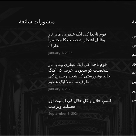
ة
منشورات شائعة
قوم ناخدا کی ایک عبقری، مایۂِ ناز
ن
وقابل افتخار شخصیت کا مختصراً
یں
تعارف
January 7, 2025
یم
وز
قوم ناخدا کی ایک عبقری ومایۂ ناز
شخصیت کو سعودیہ عربیہ کی کنگ
ات
خالد یونیورسٹی کے شعبۂ ریسرچ کی
ن
طرف سے ملا ایک عظیم...
January 7, 2025
یر
س
کسبِ حلال واکلِ حلال کی اہمیت اور
فضیلت وترغیب
September 3, 2024