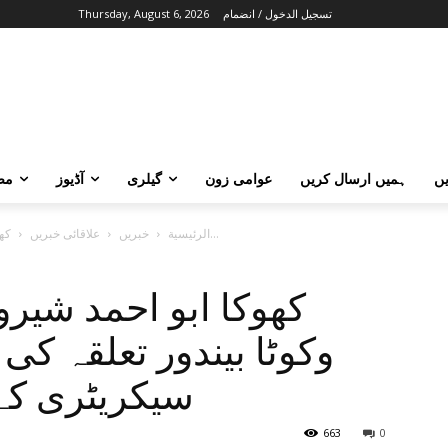
تسجيل الدخول / انضمام
Thursday, August 6, 2026
ں
ہمیں ارسال کریں
عوامی زون
گیلری
آڈیوز
مض
کھوکا ابو احمد شیروری اڈپی ضلع مسلم وکوٹا بیندور تعلقہ کی نئی...
الرئيسية
خبریں
علاقائی خبریں
کھوکا ابو احمد شیر
وکوٹا بیندور تعلقہ کی
سیکریٹری کے 
663
0