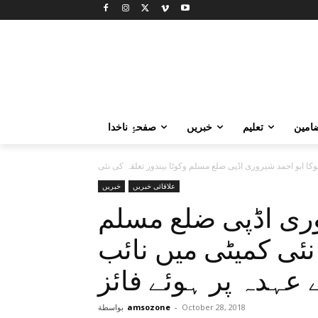
امین
تعلیم
خبریں
صفحۂِ ناخدا
علاقائی خبریں
خبریں
وری اڈپی ضلع مسلم
 نئی کمیٹی میں نائب
عہدہ پر ہوئے فائز
October 28, 2018
-
amsozone
بواسطة