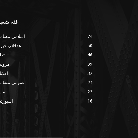
فئة شعبي
74
اسلامی مضامی
50
علاقائی خبر
46
تعل
39
امژونی
32
اعلان
24
عمومی مضامی
22
تصاو
16
اسپورٹ