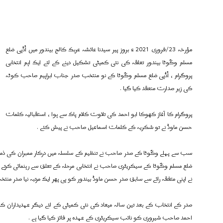
مؤرخہ 23/فروری 2021 ء بروز پیر سیدنا عائشہ عربک كالج بیندور میں اُڈپی ضلع
مسلم وکّوٹا بيندور تعلقہ کی نئی کمیٹی تشکیل دینے کے لئے ایک اہم انتخابی
پروگرام ، اُڈپی ضلع مسلم وکّوٹا کے نو منتخب صدر جناب ابراہیم صاحب کوٹہ
کی زیر صدارت منعقد کیا گیا .
پروگرام کا آغاز کھوکا ابو احمد کی تلاوت کلام پاک سے ہوا ، استقبالیہ کلمات
حسن ماوڈ نے تو شکریہ کے کلمات اسماعیل صاحب نے پیش کئے .
سب سے پہلے وکّوٹا کے صدر صاحب نے تنظیم کے سلسلہ میں درکار ممبران کی ذمہ د
ضلع مسلم وکّوٹا کے سیکریٹری صاحب نے انتخابی مرحلہ کے تعلق سے رہنمائی کرتے ہو
نے اپنی متفقہ رائے سے سابق صدر حسن ماوڈ بیندور کو ہی پھر ایک مرتبہ نیا صدر منتخ
صدر کے انتخاب کے بعد تین سالہ میعاد کی نئی کمیٹی کے لئے دیگر عہدیداران کا
احمد صاحب شیروری کو نائب سیکریٹری کے عہدہ پر فائز کیا گیا ہے .