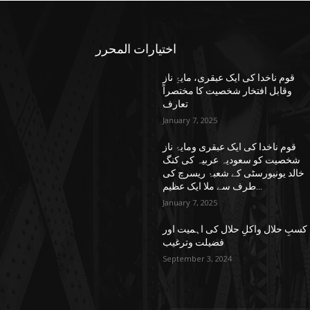
اختيارات المحرر
قوم ناخدا کی ایک عبقری، مایۂِ ناز
وقابل افتخار شخصیت کا مختصراً
تعارف
January 7, 2025
قوم ناخدا کی ایک عبقری ومایۂ ناز
شخصیت کو سعودیہ عربیہ کی کنگ
خالد یونیورسٹی کے شعبۂ ریسرچ کی
طرف سے ملا ایک عظیم...
January 7, 2025
کسبِ حلال واکلِ حلال کی اہمیت اور
فضیلت وترغیب
September 3, 2024