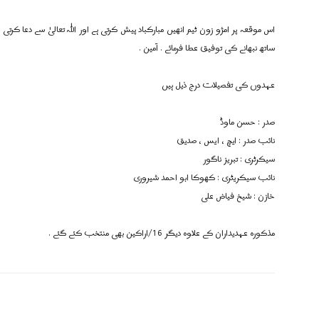
اس موقعہ پر امژو زون ٹیم انھیں مبارکباد پیش کرتی ہے اور اللہ تعالیٰ سے دعا کرت
ساتھ نبھانے کی توفیق عطا فرمائے . آمین .
عہدوں کی تفصیلات درج ذیل ہیں
صدر : حسن ماوڈ
نائب صدر : ایچ ، ايس ، صدیق
سیکرٹری : تبریز ناگور
نائب سیکریٹری : کھوکا ابو احمد شیروری
خازن : شیخ فیاض علی
مذکورہ عہدیداران کے علاوہ دیگر 16/اراکین بھی منتخب کئے گئے .