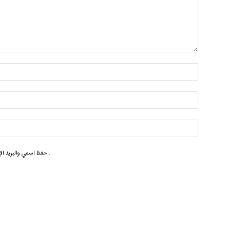
احفظ اسمي والبريد الإلكتروني وموقع الويب في هذا المتصفح للمرة الأولى التي أعلق فيها.