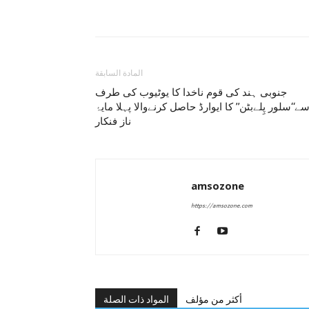
المادة السابقة
جنوبی ہند کی قوم ناخدا کا یوٹیوب کی طرف
ے‘‘سلور پِلےبٹن’’ کا ایوارڈ حاصل کرنےوالا پہلا مایۂ
ناز فنکار
amsozone
https://amsozone.com
أكثر من مؤلف
المواد ذات الصلة