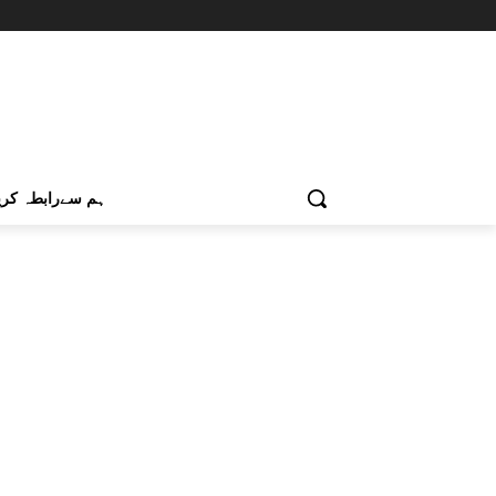
ہم سےرابطہ کری