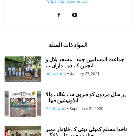
https://amsozone.com
المواد ذات الصلة
جماعت المسلمین جمعہ مسجد بلال و
انجمن کے ذمہ داران نے...
amsozone
-
January 27, 2021
ہر سال مردوں کو قبروں سے نکالنے والا
انڈونیشین قبیلہ
Asiddique
-
September 21, 2020
ناخدا مسلم کمیٹی دبئی کے فاؤنڈر ممبر
جناب محمد علی ڈانگی...