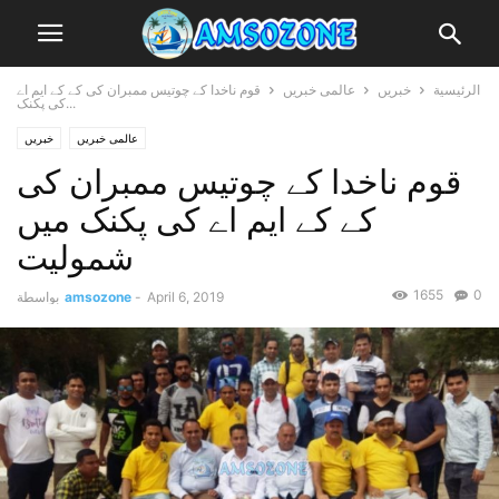
الرئيسية
خبریں
عالمی خبریں
قوم ناخدا کے چوتیس ممبران کی کے کے ایم اے
کی پکنک...
عالمی خبریں
خبریں
قوم ناخدا کے چوتیس ممبران کی
کے کے ایم اے کی پکنک میں
شمولیت
1655
0
April 6, 2019
-
amsozone
بواسطة