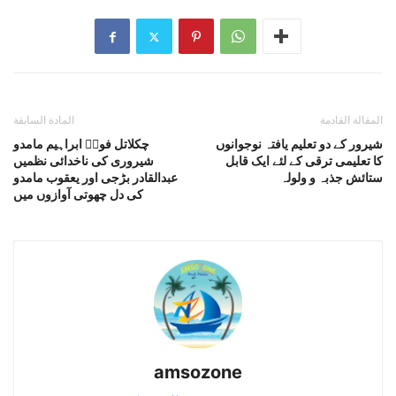
المقالة القادمة
المادة السابقة
شیرور کے دو تعلیم یافتہ نوجوانوں
چکلاتل فولؔ ابراہیم مامدو
کا تعلیمی ترقی کے لئے ایک قابل
شیروری کی ناخدائی نظمیں
ستائش جذبہ و ولولہ
عبدالقادر بڑجی اور یعقوب مامدو
کی دل چھوتی آوازوں میں
amsozone