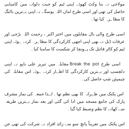
مولاجی نے بنا وکٹ کھوئے اپنی ٹیم کو جیت دلوانے میں کامیابی
حاصل کی تھی اور اسی طرح امان اللہ پوسگے نے اپنی بہترین بالنگ
کا مظاہرہ کیا تھا .
اسی طرح والی بال مقابلوں میں اختر اکبر ، رحمت اللہ بڑجی اور
عرفات ڈبل نے بھی اپنی اچھی کارکردگی کا مظاہرہ کرتے ہوئے اپنی
ٹیم کو کاٹر فائنل تک پہونچا کر شکست کا سامنا کیا .
اسی طرح Break the pot مقابلہ میں تبریز علی باپو نے اپنی
دلچسپ اور بہترین کارکردگی کا اظہار کرتے ہوئے اس مقابلہ کی
چیمپئن شپ حاصل کی .
اس پکنک میں ظہرانہ کا بھی نظم تھا . لہٰذا جمعہ کی نماز مشرف
پارک کی جامع مسجد میں ادا کی گئی اور بعد نماز بہترین طریقہ
سے کھانے کا نظم وضبط کیا گیا .
اس پکنک میں تقریباً پانچ سو سے زائد افراد نے شرکت کی تھی جن