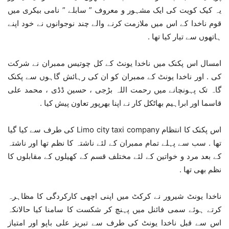
یہ کیک کویت کی ایک مشہور و معروف ” سابلے ” نامی بیکری میں
قوم ناخدا کے اس میں ملازمت کرنے والے چند نوجوانوں نے خود اپنے
ہاتھوں سے تیار کیا تھا .
امسال اس پکنک میں ناخدا یونٹ کے کل چوتیس ممبران نے شرکت
کی . اور ناخدا یونٹ کے ممبران کو ان کی رہائش گاہوں سے پکنک
گاہ تک پہونچانے میں رحمت اللہ بڑجی ، حسین ڈڈی ، محمد علی
قاسما اور ابراہیم بھاٹکل کار نے اپنا بھرپور تعاون پیش کیا .
اس پکنک کا انتظام Limo city taxi company کی طرف سے کیا گیا
تھا . سب سے پہلے تمام ممبران کے لئے ناشتہ کا نظم تھا اور ناشتہ
کے بعد مرد و خواتین کے لئے مختلف قسم کے کھیلوں کے مقابلوں کا
نظم بھی تھا .
ناخدا یونٹ شیرور نے کرکٹ میں اپنی اچھی کارکردگی کا مظاہرہ
کرتے ہوئے سمی فائنل میں پہنچ کر شکست کا سامنا کیا حالانکہ
اس سے قبل ناخدا یونٹ کی طرف سے تبریز علی باپو اور امتیاز