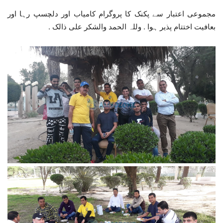
مجموعی اعتبار سے پکنک کا پروگرام کامیاب اور دلچسپ رہا اور
بعافیت اختتام پذیر ہوا . وللہ الحمد والشكر علی ذالک .