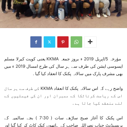
مؤرخہ 5/اپریل 2019 ء بروز جمعہ KKMA یعنی کویت کیرلا مسلم
ایسوسی ایشن کی طرف سے ہر سال کی طرح امسال 2019 ء میں
بھی مشرف پارک میں سالانہ پکنک کا انعقاد کیا گیا .
واضح رہے کہ اس سالانہ پکنک کا انعقاد KKMA کی طرف سے ہر سال
اس کے ریاست کرناٹکا کے ممبران اور ان کی فیملیوں کے
لئے منعقد کیا جاتا ہے .
اس پکنک کا آغاز صبح ساڑھے سات ( 7:30 ) بجے سالمیہ کے
پریسیڈنٹ جناب نصراللہ صاحب کے ہاتھوں کیک کاٹ کر کیا گیا اور