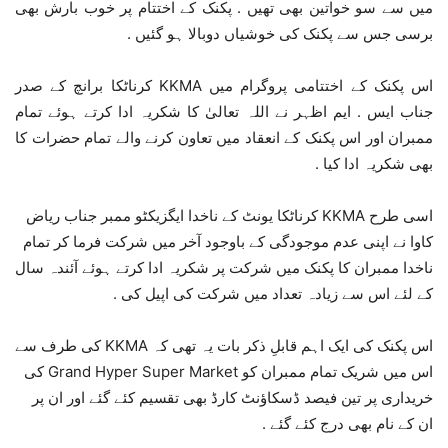
میں سے سو خواتین بھی تھیں . پکنک کے اختتام پر خوب بارش بھی
برسی جس سے پکنک کی خوشیاں دوبالا ہو گئیں .
اس پکنک کے اختتامی پروگرام میں KKMA کرناٹکا برانچ کے صدر
جناب ایس . ایم اظہر نے اللہ تعالیٰ کا شکریہ ادا کرتے ہوئے تمام
ممبران اور اس پکنک کے انعقاد میں تعاون کرنے والے تمام حضرات کا
بھی شکریہ ادا کیا .
اسی طرح KKMA کرناٹکا یونٹ کے ناخدا ایگزیکٹو ممبر جناب ریاض
کاوا نے اپنی عدم موجودگی کے باوجود آخر میں شرکت فرما کر تمام
ناخدا ممبران کا پکنک میں شرکت پر شکریہ ادا کرتے ہوئے آئندہ سال
کے لئے اس سے زیادہ تعداد میں شرکت کی اپیل کی .
اس پکنک کی ایک اہم قابلِ ذکر بات یہ تھی کہ KKMA کی طرف سے
اس میں شریک تمام ممبران کو Grand Hyper Super Market کی
خریداری پر تین فیصد ڈسکاؤنٹ کارڈ بھی تقسیم کئے گئے اور ان پر
ان کے نام بھی درج کئے گئے .