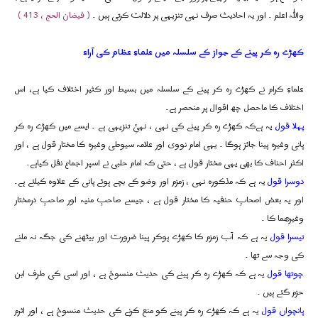
واللہ اعلم ۔ اور یہ احادیث صرف نہی تنزیہی پر دلالت کرتی ہیں ۔
( فیضان الحج ، 413 )
کھڑے رہ کر پینے کے جواز کے سلسلہ میں علماءِ عظام کی آراء
علماءِ کرام نے کھڑے رہ کر پینے کے سلسلہ میں بسیط اور کثیر اختلاف کیا ہے، اس
اختلاف کا ماحصل چھ اقوال پر منحصر ہے۔
پہلا قول
یہ ہےکہ کھڑے رہ کر پینے کی نہی ، نہئِ تنزیہی ہے ۔ ایسے میں کھڑے رہ کر
پانی وغیرہ پینا جائز ہوگا ۔ یہی امام نووی اور علامہ سیوطی وغیرہ کا مختار قول ہے ، اور
اکثر احناف کا بھی یہی مختار قول ہے ، حتی کہ امام حلبی نے اسپر اجماع نقل کیاہے۔
دوسرا قول
یہ ہے کہ مذکورہ نہی ، زمزم اور وضو کے بچے ہوئے پانی کے علاوہ کیلئے ہے۔
اور یہ بعض اصحابِ حنفیہ کا مختار قول ہے ، جیسے صاحبِ منیہ اور صاحبِ درمختار
وغیرھما کا ۔
تیسرا قول
یہ ہے کہ آب زمزم کا کھڑے ہوکر پینا ضرورت اور بیٹھنے کی جگہ نہ ملنے
کی وجہ سے تھا ۔
چوتھا قول
یہ ہے کہ کھڑے رہ کر پینے کی حدیث منسوخ ہے ، اور اسی کی طرف ابن
حزم گئے ہیں ۔
پانچواں قول
یہ ہے کہ کھڑے رہ کر پینے کو منع کرنے کی حدیث منسوخ ہے ، اور اثرم