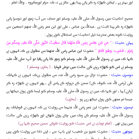
اور بہتر ہے ، لیکن کھڑے رہ کر پانی پینا بھی جائز ہے نہ کہ حرام اورمکروہ ۔ واللہ اعلم ۔
صحیح احادیث میں رسول اللہ صلی اللہ علیہ وسلم اور صحابہ سے آب زمزم اور دوسرا پانی
کھڑے رہ کر پینا ثابت ہے ۔عبداللہ بن عباس ، علی اور ابن عمر رضی اللہ عنھم اجمعین سے
روایت کردہ بعض مندرجۂ ذیل احادیث سے استدلال کرتے ہوئے۔
پہلی حدیث :
‘‘ عَنِ ابْنِ عَبَّاسٍ رَضِیَ اللہُ عَنْھُمَا قَالَ سَقَیْتُ النَّبِیَّ صَلَّی اللہُ عَلَیْہِ وَسَلَّمَ مِنْ
زَمْزَمَ ، فَشَرِبَ وَھُوَ قَائِمٌ ’’
حضرت ابن عباس رضی اللہ عنھما سے منقول ہے کہ انہوں نے
کہا کہ میں نے رسول اللہ صلی اللہ علیہ وسلم کو زمزم کا پانی پلایا تو آپ صلی اللہ علیہ
وسلم نے اس کو کھڑے رہنے کی حالت میں نوش فرمایا
۔ ( بخاری ومسلم )
دوسری حدیث
: حضرت نزال بن سبرہ رضی اللہ عنہ سے منقول ہےکہ انہوں نے کہاکہ
علی (رضی اللہ عنہ کوفہ کے) صحن کے دروازہ کے پاس آئے ، پھر انہوں نے کھڑے رہ کر
(پانی) پیا ، اور کہا کہ میں نے رسول اللہ صلی اللہ علیہ وسلم کو ایسا کرتے ہوئے دیکھا ہے
جیسا تم مجھے کرتے ہوئے دیکھ رہے ہو ۔
(بخاری)
تیسری حدیث :
حضرت ابن عمر رضی اللہ عنہما سے روایت ہے کہ انہوں نے فرمایاکہ ہم
رسول اللہ صلی اللہ علیہ وسلم کے زمانہ میں چلتے ہوئے کھاتے اور کھڑے رہنے کی حالت
میں پیتے تھے ۔
(امام ترمذی نے اس حدیث کو روایت کرکے حسن صحیح کہا ہے)
چوتھی حدیث :
حضرت عمرو بن شعیب اپنے باپ سے ، اپنے دادا سے روایت کرتے ہیں