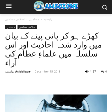
الرئيسية
مضامین
اسلامی مضامین
اسلامی مضامین
مضامین
کھڑے ہو کر پانی پینے کے بیان
میں وارد شدہ احادیث اور اس
سلسلہ میں علماءِ عظام کی
آراء
0
4157
December 15, 2018
-
Asiddique
بواسطة