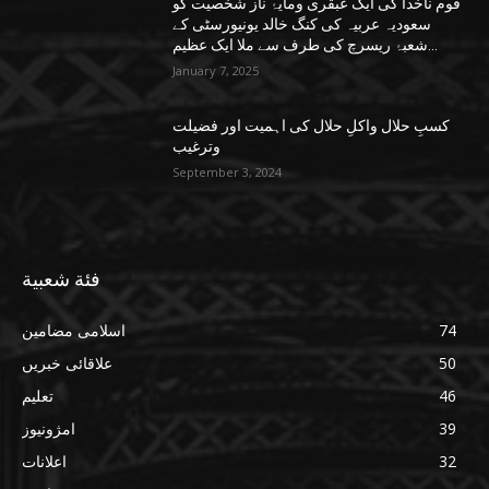
قوم ناخدا کی ایک عبقری ومایۂ ناز شخصیت کو
سعودیہ عربیہ کی کنگ خالد یونیورسٹی کے
شعبۂ ریسرچ کی طرف سے ملا ایک عظیم...
January 7, 2025
کسبِ حلال واکلِ حلال کی اہمیت اور فضیلت
وترغیب
September 3, 2024
فئة شعبية
74
اسلامی مضامین
50
علاقائی خبریں
46
تعلیم
39
امژونیوز
32
اعلانات