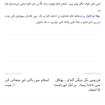
اسی کی طرف مائل ہوئے ہیں ، لیکن امام نووی رحمہ اللہ نے اس کو سختی سےمسترد کیا
ہے۔
چھٹا وہ قول
ہےجسکو امام طحاوی نے اختیار کیا ہے کہ نہی نقصان پہونچنے کی وجہ
سے ہے، اس طرح یہ ایک طبی ارشاد کی چیز ہے، نہ کہ شرعی۔
المقالة القادمة
المادة السابقة
فردوس نگر تینگن گنڈی ، بھٹکل
اسلام میں پاکی اور صفائی کی
میں ناخدا پیمانہ پر ایک ٹورنامنٹ
اہمیت
کا انعقاد