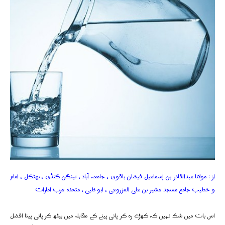
از : مولانا عبدالقادر بن إسماعيل فیضان باقوی ، جامعہ آباد ، تینگن گنڈی ، بھٹکل ، امام
و خطیب جامع مسجد عشیر بن علی المزروعی ، ابو ظبی ، متحدہ عرب امارات
اس بات میں شک نہیں کہ کھڑے رہ کر پانی پینے کے مقابلہ میں بیٹھ کر پانی پینا افضل