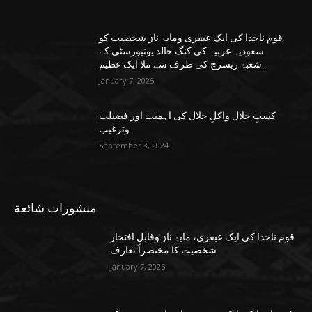
قوم ناخدا کی ایک عبقری ومایۂ ناز شخصیت کو
سعودیہ عربیہ کی کنگ خالد یونیورسٹی کے
شعبۂ ریسرچ کی طرف سے ملا ایک عظیم...
January 7, 2025
کسبِ حلال واکلِ حلال کی اہمیت اور فضیلت
وترغیب
September 3, 2024
منشورات شائعة
قوم ناخدا کی ایک عبقری، مایۂِ ناز وقابل افتخار
شخصیت کا مختصراً تعارف
January 7, 2025