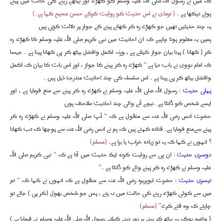
کہ میں نے رسول اللہ صلی اللہ علیہ وسلم کو کھڑے اور بیٹھے رہنے کی حالت میں پیتے
ہوئے دیکھا ہے ۔
( ترمذی نے اس حدیث کو روایت کرکے حسن صحیح کہا ہے۔)
یہ چند حدیثیں تھیں جو کھڑے رہ کر کھانے پینے کے جواز پر دلالت کرتی ہیں
ہمیں یہ معلوم ہونا چاہیے کہ ان احادیث میں نبی کریم صلی اللہ علیہ وسلم کا کھڑے رہ
کر ( کھانا ) پینا بیان جواز کیلئے ہے ، ورنہ اکمل وافضل بیٹھ کر ہی کھانا پینا ہے ۔ جیسا
کہ امام نووی نے باب دیا ہے ‘‘ کھڑے رہ کر پینے کا جواز ، اور اس بات کا بیان کہ اکمل
وافضل بیٹھ کر ہی پینا ہے ۔ اس سلسلہ کی چند احادیث مندرجۂ ذیل ہیں ۔
پہلی حدیث :
رسول اللہ صلی اللہ علیہ وسلم نے کھڑے رہ کر پینے سے منع فرمایا ہے ، اور
ایسے شخص کو ڈانٹا ہے . نیچے آنے والی چند احادیث ملاحظہ ہوں
حضرت انس رضی اللہ عنہ سے منقول ہے کہ ‘‘ آپ صلی اللہ علیہ وسلم نے کھڑے رہ کر
پینے سےمنع فرمایا ہے۔ قتادہ کہتے ہیں کہ ہم نے انس رضی اللہ عنہ سے پوچھا کہ تب کھانا
؟ انہوں نے کہا کہ یہ تو زیادہ خراب یا برا ہے۔
(مسلم)
دوسری حدیث :
ان ہی سے روایت کردہ ایک حدیث میں آتا ہے کہ ‘‘ نبی کریم صلی اللہ
علیہ وسلم نے کھڑے رہ کر پینے والے کو ڈانٹا ہے ۔’’
تیسری حدیث :
حضرت ابوہریرہ رضی اللہ عنہ سے منقول ہے کہ انہوں نے کہا کہ ‘‘ تم
میں سے کوئی کھڑے رہنے کی حالت میں نہ پئے ، پس جو شخص بھول (کر پی ) جائے تو
چاہئے کہ وہ قئے کرے’’
(مسلم)
( واضح ہوکہ یہ بیٹھ کر پینے پر زور دینے کیلئے رسول اللہ صلی اللہ علیہ وسلم نے فرمایا ہے )