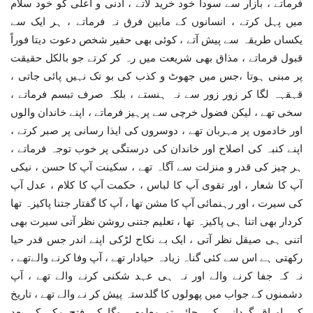
فرماتے ، بازار سے سودا خود خرید لاتے ، ادنی و اعلی کو خود سلام
میں پہل کرتے ، انسانوں کے مابین فرق نہ فرماتے ، ہر ایک سے
یکساں طریقہ سے پیش آتے ، کوئی بھی حقیر شخص دعوت دیتا فوراً
قبول فرماتے ، مذاق بھی شریعت میں رہ کر کرتے جو بالکل حقیقت
پر مبنی ہوتا ،جس میں جھوٹ و کذب کی بو تک نہیں پائی جاتی ،
قہقہہ لگا کر زور زور سے نہ ہنستے ، بلکہ صرف تبسم فرماتے ،
سخی تھے ، لیکن فضول خرچی سے پرہیز فرماتے ، اپنے خاندان والوں
اور خادموں پر مہربان تھے ، دوسروں کی ایذا رسانی پر صبر کرتے ،
اپنے کنبہ کی اصلاح اور خاندان کی درستگی پر خوب توجہ فرماتے ،
ہر چیز کی قدر و منزلت سے آگاہ تھے ، سکینت آپ کا حسن ، نیکی
آپ کا شعار ، اور تقوی آپ کا لباس ، حکمت آپ کا کلام ، عدل آپ
کی سیرت ، اور رہنمائی آپ کا مشن تھا ، آپ کا گفتار جتنا پاکیزہ تھا
کردار بھی اتنا ہی پاکیزہ تھا ، تعلیم جتنی روشن نظر آتی سیرت بھی
اتنی ہی صیقل نظر آتی ، ایک بے نکاح لڑکی اپنے اندر جس قدر حیا
رکھتی ہے اس سے کئی گناہ زیادہ حیادار تھے ، آپ وفا کرنے والےتھے ،
نہ کہ جفا کرنے والے اور نہ ہی عہد شکنی کرنے والے تھے ، آپ
دشمنوں کے جواب میں پھولوں کا گلدستہ پیش کر نے والے تھے ، تاریخ
کی اوراق گردانی کی جائے تو معلوم ہوگا کہ فتح مکہ کے بعد