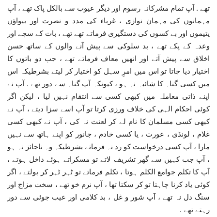
تھے . آپ تمام مشرکانہ رسوم اور دیگر عیوب سے بالکل پاک تھے ، آپ
مہمانوں کی مہمان نوازی ، غرباء کی مدد و نصرت اور بیواؤں
یتیموں اور بے کسوں کی دستگیری فرماتے تھے تھے ، بات کے سچے اور
وعدہ کے پکے تھے ، بد سلوکی سے پیش آنے والوں کے ساتھ حسن
اخلاق سے پیش آتے اور انھیں معاف فرماتے تھے ، جب دو باتوں کا
اختیار دیا جاتا تو اس میں امرِ سہل کو اختیار کر لیتے بشرطیکہ اس
میں کسی گناہ کا شائبہ نہ ہو ، کیونکہ آپ گناہ سے دور تھے . آپ نے
اپنے ذاتی معاملہ میں کبھی کسی سے انتقام نہیں لیا ، لیکن اگر
کوئی احکام الہی کی خلاف ورزی کرتا تو آپ اسے سزا دیتے ، آپ نے
کبھی کسی مسلمان کا نام لے کر لعنت نہ کی ، آپ نے کبھی کسی
غلام ، لونڈی ، عورت ، یا کسی خادم ، جانور کو اپنے ہاتھ سے نہیں
مارا ، آپ کسی درخواست کو رد نہ فرماتے بشرطیکہ وہ ناجائز نہ ہو
، آپ جب کہیں سے گھر تشریف لاتے تو مسکراتے ہوئے داخل ہوتے ،
آپ کا تکلم جوامع الکلم ہوتا ، تکلم فرماتے تو ٹہر ٹہر کر بولتے ، اگر
کوئی یاد کرنا چاہتا تو کر سکتا تھا ، آپ نرم خو تھے ، سخت مزاج اور
سنگ دل نہ تھے ، آپ شور و غل ، بد کلامی اور عیب جوئی سے دور
رہتے تھے .