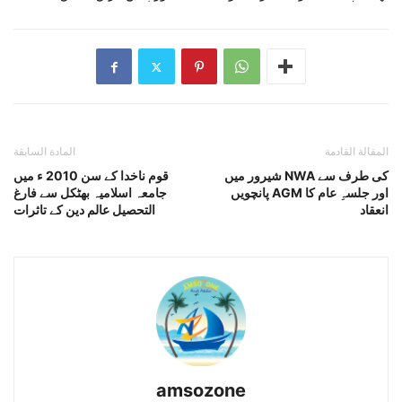
المقالة القادمة
المادة السابقة
شیرور میں NWA کی طرف سے
قوم ناخدا کے سن 2010 ء میں
پانچویں AGM اور جلسہِ عام کا
جامعہ اسلامیہ بھٹکل سے فارغ
انعقاد
التحصیل عالم دین کے تاثرات
amsozone