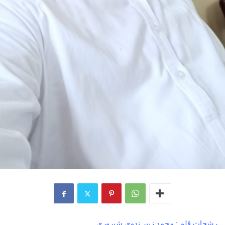
رشحات قلم : محمد زبیر ندوی شیروری