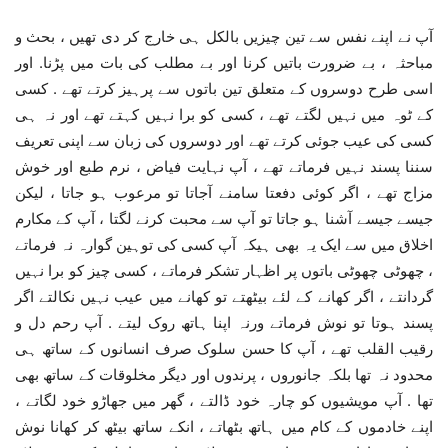
آپ نے اپنے نفس سے تین چیزیں بالکل ہی خارج کر دی تھیں ، بحث و
مباحثہ ، بے ضرورت باتیں کرنا اور بے مطلب کی بات میں پڑنا. اور
اسی طرح دوسروں کے متعلق تین باتوں سے پرہیز کرتے تھے . کسی
کے ٹوہ میں نہیں لگتے تھے ، کسی کو برا نہیں کہتے تھے اور نہ ہی
کسی کی عیب جوئی کرتے تھے اور دوسروں کی زبان سے اپنی تعریف
سننا پسند نہیں فرماتے تھے ، آپ نہایت فیاض ، نرم طبع اور خوش
مزاج تھے ، اگر کوئی دفعتا سامنے آجاتا تو مرعوب ہو جاتا ، لیکن
جیسے جیسے آشنا ہو جاتا تو آپ سے محبت کرنے لگتا ، آپ کے مکارم
اخلاق میں سے ایک یہ بھی ہیکہ آپ کسی کی توہین گوارہ نہ فرماتے
، چھوٹی چھوٹی باتوں پر اظہار تشکر فرماتے ، کسی چیز کو برا نہیں
گردانتے ، اگر کھانے کے لئے بیٹھتے تو کھانے میں عیب نہیں نکالتے اگر
پسند ہوتا تو نوش فرماتے ورنہ اپنا ہاتھ روک لیتے . آپ رحم دل و
رقیب القلب تھے ، آپ کا حسن سلوک صرف انسانوں کے ساتھ ہی
محدود نہ تھا بلکہ جانوروں ، پرندوں اور دیگر مخلوقات کے ساتھ بھی
تھا . آپ مویشیوں کو چارہ خود ڈالتے ، گھر میں جھاڑو خود لگاتے ،
اپنے خادموں کے کام میں ہاتھ بٹھاتے ، انکے ساتھ بیٹھ کر کھانا نوش