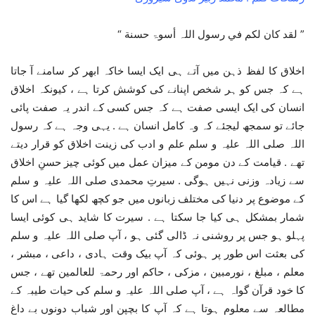
” لقد کان لکم في رسول اللہ أسوۃ حسنة “
اخلاق کا لفظ ذہن میں آتے ہی ایک ایسا خاکہ ابھر کر سامنے آ جاتا
ہے کہ جس کو ہر شخص اپنانے کی کوشش کرتا ہے ، کیونکہ اخلاق
انسان کی ایک ایسی صفت ہے کہ جس کسی کے اندر یہ صفت پائی
جائے تو سمجھ لیجئے کہ وہ کامل انسان ہے . یہی وجہ ہے کہ رسول
اللہ صلی اللہ علیہ و سلم علم و ادب کی زینت اخلاق کو قرار دیتے
تھے . قیامت کے دن مومن کے میزان عمل میں کوئی چیز حسنِ اخلاق
سے زیادہ وزنی نہیں ہوگی . سیرتِ محمدی صلی اللہ علیہ و سلم
کے موضوع پر دنیا کی مختلف زبانوں میں جو کچھ لکھا گیا ہے اس کا
شمار بمشکل ہی کیا جا سکتا ہے . سیرت کا شاید ہی کوئی ایسا
پہلو ہو جس پر روشنی نہ ڈالی گئی ہو ، آپ صلی اللہ علیہ و سلم
کی بعثت اس طور پر ہوئی کہ آپ بیک وقت ہادی ، داعی ، مبشر ،
معلم ، مبلغ ، نورمبین ، مزکی ، حاکم اور رحمۃ للعالمین تھے ، جس
کا خود قرآن گواہ ہے ، آپ صلی اللہ علیہ و سلم کی حیات طیبہ کے
مطالعہ سے معلوم ہوتا ہے کہ آپ کا بچپن اور شباب دونوں بے داغ