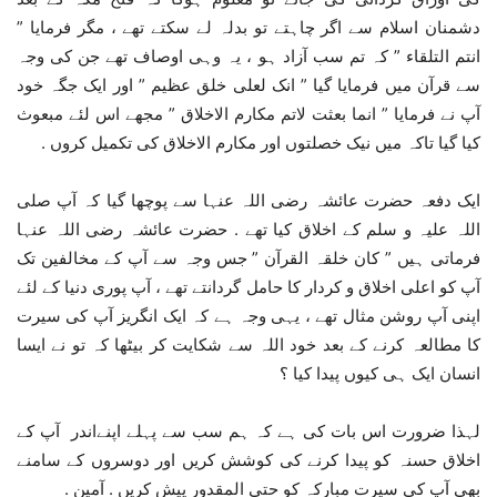
دشمنان اسلام سے اگر چاہتے تو بدلہ لے سکتے تھے ، مگر فرمایا ”
انتم التلقاء ” کہ تم سب آزاد ہو ، یہ وہی اوصاف تھے جن کی وجہ
سے قرآن میں فرمایا گیا ” انک لعلی خلق عظیم ” اور ایک جگہ خود
آپ نے فرمایا ” انما بعثت لاتم مکارم الاخلاق ” مجھے اس لئے مبعوث
کیا گیا تاکہ میں نیک خصلتوں اور مکارم الاخلاق کی تکمیل کروں .
ایک دفعہ حضرت عائشہ رضی اللہ عنہا سے پوچھا گیا کہ آپ صلی
اللہ علیہ و سلم کے اخلاق کیا تھے . حضرت عائشہ رضی اللہ عنہا
فرماتی ہیں ” کان خلقہ القرآن ” جس وجہ سے آپ کے مخالفین تک
آپ کو اعلی اخلاق و کردار کا حامل گردانتے تھے ، آپ پوری دنیا کے لئے
اپنی آپ روشن مثال تھے ، یہی وجہ ہے کہ ایک انگریز آپ کی سیرت
کا مطالعہ کرنے کے بعد خود اللہ سے شکایت کر بیٹھا کہ تو نے ایسا
انسان ایک ہی کیوں پیدا کیا ؟
لہذا ضرورت اس بات کی ہے کہ ہم سب سے پہلے اپنےاندر آپ کے
اخلاق حسنہ کو پیدا کرنے کی کوشش کریں اور دوسروں کے سامنے
بھی آپ کی سیرت مبارکہ کو حتی المقدور پیش کریں . آمین .