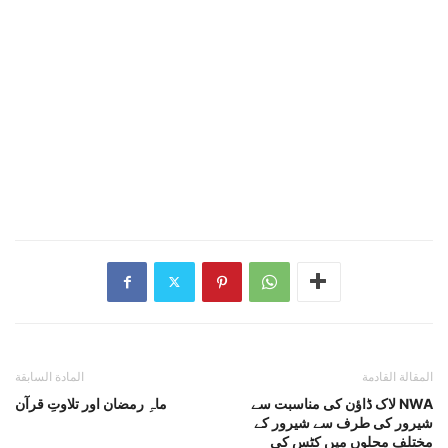
المقالة القادمة
المادة السابقة
لاک ڈاؤن کی مناسبت سے NWA
ماہِ رمضان اور تلاوتِ قرآن
شیرور کی طرف سے شیرور کے
مختلف محلوں میں کٹس کی