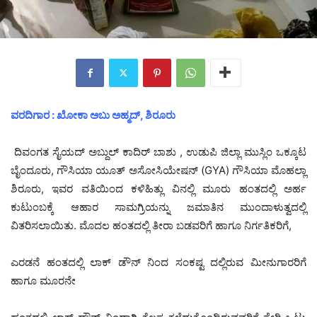
ವರದಿಗಾರ : ಖೋಕಾ ಅಬು ಅಹ್ಮದ್, ಶಿರೂರು
ದಿವಂಗತ ಸೈಯದ್ ಅಬ್ದುಲ್ ಕಾದಿರ್ ಬಾಶು , ಉಡುಪಿ ಜಿಲ್ಲಾ ಮುಸ್ಲಿಂ ಒಕ್ಕೂಟ
ಬೈಂದೂರು, ಗೌಸಿಯಾ ಯೂತ್ ಅಸೋಸಿಯೇಷನ್ (GYA) ಗೌಸಿಯಾ ಮೊಹಲ್ಲಾ
ಶಿರೂರು, ಇವರ ವತಿಯಿಂದ ಕಳಿಹಿತ್ಲು ವಿನಲ್ಲಿ ಮೂರು ಹಂತದಲ್ಲಿ ಅರ್ಹ
ಕುಟುಂಬಕ್ಕೆ ಆಹಾರ ಸಾಮಗ್ರಿಯನ್ನು ಜಮಾತಿನ ಮುಂದಾಳುತ್ವದಲ್ಲಿ
ವಿತರಿಸಲಾಯಿತು. ಮೊದಲ ಹಂತದಲ್ಲಿ ತೀರಾ ಬಡವರಿಗೆ ಹಾಗೂ ನಿರ್ಗತಿಕರಿಗೆ,
ಎರಡನೆ ಹಂತದಲ್ಲಿ ಲಾಕ್ ಡೌನ್ ನಿಂದ ಸಂಕಷ್ಟ ದಲ್ಲಿರುವ ಮೀನುಗಾರರಿಗೆ
ಹಾಗೂ ಮೂರನೇ