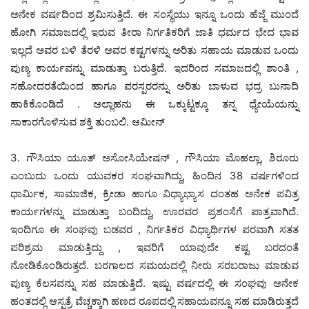
ಅನೇಕ ವರ್ಷದಿಂದ ಶ್ರಮಿಸುತ್ತಿದೆ. ಈ ಸಂಸ್ಥೆಯು ಇನ್ನೂ ಒಂದು ಹೆಜ್ಜೆ ಮುಂದೆ
ಹೋಗಿ ಸಮಾಜದಲ್ಲಿ ಇರುವ ತೀರಾ ನಿರ್ಗತಿಕರಿಗೆ ಜಾತಿ ಧರ್ಮದ ಭೇದ ಭಾವ
ಇಲ್ಲದೆ ಅವರ ಬಳಿ ತೆರಳಿ ಅವರ ಕಷ್ಟಗಳನ್ನು ಅರಿತು ಸಹಾಯ ಮಾಡುವ ಒಂದು
ಪುಣ್ಯ ಕಾರ್ಯವನ್ನು ಮಾಡುತ್ತಾ ಬರುತ್ತಿದೆ. ಇದರಿಂದ ಸಮಾಜದಲ್ಲಿ ಶಾಂತಿ ,
ಸಹೋದರತೆಯಿಂದ ಹಾಗೂ ಪರಸ್ಪರರನ್ನು ಅರಿತು ಬಾಳುವ ಭದ್ರ ಬುನಾದಿ
ಹಾಕಿಕೊಂಡಿದೆ . ಅಲ್ಲಾಹನು ಈ ಒಕ್ಕುಟ್ಟಕ್ಕೂ ತನ್ನ ಧ್ಯೇಯೆಯನ್ನು
ಸಾಕಾರಗೊಳಿಸುವ ಶಕ್ತಿ ತುಂಬಲಿ. ಆಮೀನ್
‌3. ಗೌಸಿಯಾ ಯೂತ್ ಅಸೋಸಿಯೇಷನ್ , ಗೌಸಿಯಾ ಮೊಹಲ್ಲಾ, ಶಿರೂರು
ಎಂಬುದು ಒಂದು ಯುವಕರ ಸಂಘವಾಗಿದ್ದು, ಹಿಂದಿನ 38 ವರ್ಷಗಳಿಂದ
ಧಾರ್ಮಿಕ, ಸಾಮಾಜಿಕ, ಕ್ರೀಡಾ ಹಾಗೂ ವಿಧ್ಯಾಭ್ಯಾಸ ದಂತಹ ಅನೇಕ ಪವಿತ್ರ
ಕಾರ್ಯಗಳನ್ನು ಮಾಡುತ್ತಾ ಬಂದಿದ್ದು, ಊರವರ ಪ್ರಶಂಸೆಗೆ ಪಾತ್ರವಾಗಿದೆ.
ಇಂದಿಗೂ ಈ ಸಂಘವು ಬಡವರ , ನಿರ್ಗತಿಕರ ವಿಧ್ಯಾರ್ಥಿಗಳ ಪರವಾಗಿ ಸತತ
ಪರಿಶ್ರಮ ಮಾಡುತ್ತಿದ್ದು , ಇವರಿಗೆ ಯಾವುದೇ ಕಷ್ಟ ಬರದಂತೆ
ನೋಡಿಕೊಂಡಿರುತ್ತದೆ. ಬರಗಾಲದ ಸಮಯದಲ್ಲಿ ನೀರು ಸರಬರಾಜು ಮಾಡುವ
ಪುಣ್ಯ ಕೆಲಸವನ್ನು ಸಹ ಮಾಡುತ್ತಿದೆ. ಇಷ್ಟು ವರ್ಷದಲ್ಲಿ ಈ ಸಂಘವು ಅನೇಕ
ಹಂತದಲ್ಲಿ ಆಸ್ಪತ್ರೆ ವೆಚ್ಚಕ್ಕಾಗಿ ಹಣದ ರೂಪದಲ್ಲಿ ಸಹಾಯವನ್ನೂ ಸಹ ಮಾಡಿರುತ್ತದೆ