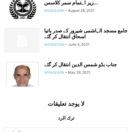
زیر اہتمام سمر کلاسس...
amsozone
-
August 28, 2021
جامع مسجد الہاشمی شیرور کے صدر باتیا
اسحاق انتقال کر گئے
amsozone
-
June 4, 2021
جناب بڈو شمس الدین انتقال کر گئے
amsozone
-
May 29, 2021
لا يوجد تعليقات
ترك الرد