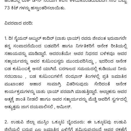
ಹಂತದಲ್ಲಿ ಲಾಕ್ ಡೌನ್ ನಿಂದಾಗಿ ಕೆಲಸ ಕಳೆದುಕೊಂಡಿರುವವರಿಗೆ ಸೇರಿ ಒಟ್ಟು
73 ಕಿಟ್ ಗಳನ್ನು ಹಸ್ತಾಂತರಿಸಲಾಯಿತು.
ವಿವರವಾದ ವರದಿ:
‌1. ದಿ! ಸೈಯದ್ ಅಬ್ದುಲ್ ಕಾದಿರ್ (ಬಾಶು ಭಾಯ್) ರವರು ಜೀವಂತ ಇರುವಾಗಲೇ
ತನ್ನ ಸಂಪಾದನೆಯಿಂದ ಬಡವರಿಗೆ ಹಾಗೂ ನಿರ್ಗತಿಕರಿಗೆ ಅನೇಕ ರೀತಿಯಲ್ಲಿ
ಸಹಾಯವನ್ನು ಮಾಡಿದ್ದಾರೆ. ಅದರಂತೆಯೇ ಅವರ ನಿಧನದ ಬಳಿಕವೂ ಅವರ
ಸತ್ಕಾರ್ಯವನ್ನು ಅವರ ಕುಟುಂಬಸ್ಥರು ಮುಂದುವರಿಸಿದ್ದು , ಇದರಿಂದ ಅನೇಕ
ಬಡ ಕುಟುಂಬಕ್ಕೆ ಆಸರೆ ಯಾಗಿದೆ. ಬರಗಾಲದ ಸಮಯದಲ್ಲಿ ಕುಡಿಯುವ ನೀರು
ಸರಬರಾಜು , ಬಡ ಕುಟುಂಬಗಳಿಗೆ ರಂಝಾನ್ ತಿಂಗಳಲ್ಲಿ ಪ್ರತಿ ಜಮಾತಿನ
ಮುಖಾಂತರ ಆಹಾರ ಸಾಮಾಗ್ರಿ ವಿತರಿಸುವುದು ಸೇರಿದಂತೆ ಅನೇಕ
ಕಾರ್ಯಕ್ರಮಗಳನ್ನು ಬಾಶು ಭಾಯ್ ಪರವಾಗಿ ಮಾಡುತ್ತಿದ್ದಾರೆ. ಅಲ್ಲಾಹನು ಅವರ
ಆತ್ಮಕ್ಕೆ ಶಾಂತಿ ನೀಡಲಿ ಹಾಗೂ ಅವರ ಸತ್ಕಾರ್ಯವನ್ನು ಮೆಚ್ಚಿ ಅವರಿಗೆ ಸ್ವರ್ಗದಲ್ಲಿ
ಅತ್ಯುತ್ತಮ ಜಾಗ ದಯಪಾಲಿಸಲಿ , ಆಮೀನ್.
‌2. ಉಡುಪಿ ಜಿಲ್ಲಾ ಮುಸ್ಲಿಂ ಒಕ್ಕೂಟ ಬೈಂದೂರು: ಈ ಒಕ್ಕೂಟವು ಉಡುಪಿ
ಜಿಲ್ಲೆಯಲ್ಲಿ ಬರುವ ಎಲ್ಲ ಜಮಾತಿನ ಎಳಿಗೆಗೆ ಶ್ರಮಿಸುವುದಲ್ಲದೆ ಅವರ ರಕ್ಷಣೆಗೆ