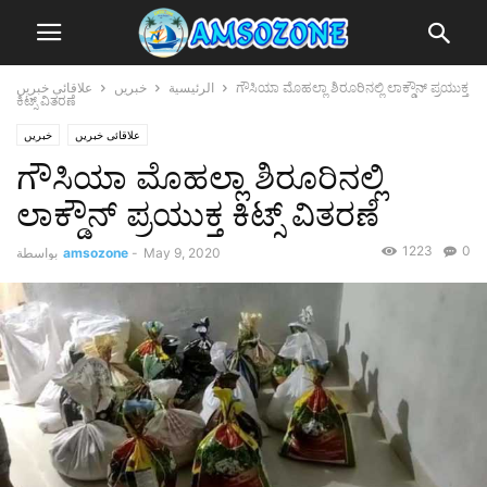
علاقائی خبریں
خبریں
الرئيسية
ಗೌಸಿಯಾ ಮೊಹಲ್ಲಾ ಶಿರೂರಿನಲ್ಲಿ ಲಾಕ್ಡೌನ್ ಪ್ರಯುಕ್ತ
ಕಿಟ್ಸ್ ವಿತರಣೆ
علاقائی خبریں
خبریں
ಗೌಸಿಯಾ ಮೊಹಲ್ಲಾ ಶಿರೂರಿನಲ್ಲಿ
ಲಾಕ್ಡೌನ್ ಪ್ರಯುಕ್ತ ಕಿಟ್ಸ್ ವಿತರಣೆ
1223
0
بواسطة
amsozone
-
May 9, 2020