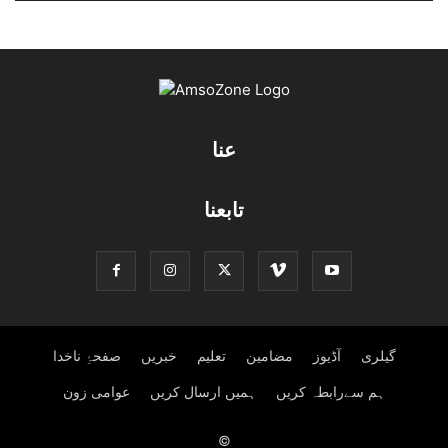
عنا
تابعنا
گیلری
آڈیوز
مضامین
تعلیم
خبریں
صفحۂِ ناخدا
ہم سےرابطہ کریں
ہمیں ارسال کریں
عوامی زون
©