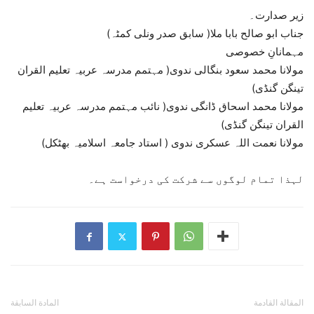
زیر صدارت۔
جناب ابو صالح بابا ملا( سابق صدر ونلی کمٹہ)
مہمانانِ خصوصی
مولانا محمد سعود بنگالی ندوی( مہتمم مدرسہ عربیہ تعلیم القران
تینگن گنڈی)
مولانا محمد اسحاق ڈانگی ندوی( نائب مہتمم مدرسہ عربیہ تعلیم
القران تینگن گنڈی)
مولانا نعمت اللہ عسکری ندوی ( استاد جامعہ اسلامیہ بھٹکل)
لہذا تمام لوگوں سے شرکت کی درخواست ہے۔
المقالة القادمة
المادة السابقة