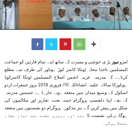
امژو
نیوز
بڑ ی خوشی و مسرت کے ساتھ اپنے تمام قارئین کو جماعت
المسلمین ناخدا محلہ ٹونکا کاسر کوڑ ہوناور کی طرف سے مطلع
کرتاہے کہ مدرسہ عربیہ انجمن اصلاح المسلمین ٹونکا کاسرکوڈ
ہوناورکا سالانہ جلسہ انشاءاللہ 15/ فروری 2018 بروز جمعرات اردو
اسکول کے وسیع میدان میں منعقد ہونے جارہا ہے جسمیں مدرسہ
کے بچے اپنا دلچسپ پروگرام حمد، نعت، تقاریر اور مکالموں کی
شکل میں پیش کریں گے، نیز مذکورہ پروگرام دو نشستوں میں منعقد
ہوگا، پہلی نشست 5 بجے اور دوسری نشست بعد نماز عشاء
متصلا ہوگی۔