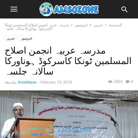
الرئيسية
خبریں
امژونیوز
مدرسہ عربیہ انجمن اصلاح المسلمین ٹونکا
کاسرکوڈ ہوناورکا سالانہ جلسہ
امژونیوز
خبریں
مدرسہ عربیہ انجمن اصلاح
المسلمین ٹونکا کاسرکوڈ ہوناورکا
سالانہ جلسہ
5625
0
February 13, 2018
-
Asiddique
بواسطة