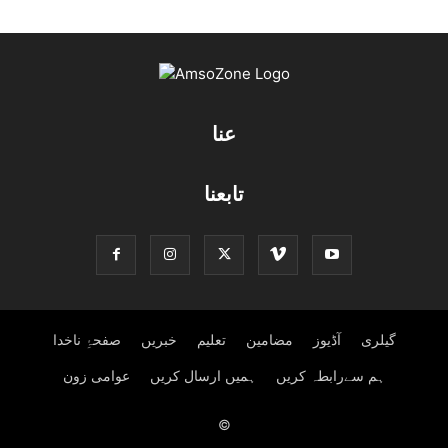
عنا
تابعنا
گیلری
آڈیوز
مضامین
تعلیم
خبریں
صفحۂِ ناخدا
ہم سےرابطہ کریں
ہمیں ارسال کریں
عوامی زون
©