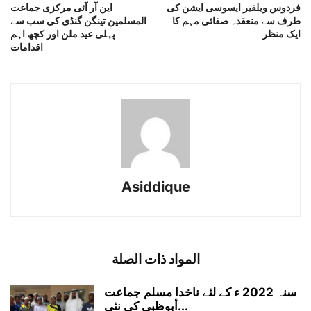
فردوس ویلفیر ایسوسی ایشن کی
این آر آئی مرکزی جماعت
طرف سے منعقدہ صفائی مہم کا
المسلمین تینگن گنڈی کی سب سے
ایک منظر
پہلی عید ملن اور کچھ اہم
اقدامات
Asiddique
المواد ذات الصلة
سنہ 2022 ء کے لئے ناخدا مسلم جماعت
أبوظبی کی نئی...