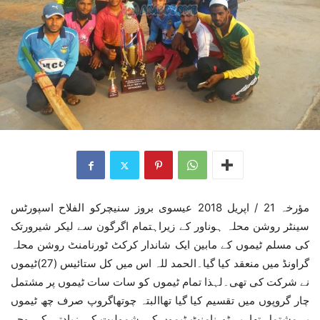
مؤرخہ 21 / اپریل 2018 عیسوی بروز سنیچرکو الفلاح اسپورٹس
سینٹر روشن محلہ ہوناور کے زیراہتمام اگرگون سے لیکر شیرورتک
کی مسلم ٹیموں کے مابین ایک شاندار کرکٹ ٹورنامنٹ روشن محلہ
گراونڈ میں منعقد کیا گیا۔الحمد للہ اس میں کل ستائیس (27)ٹیموں
نے شرکت کی تھی۔لہذا تمام ٹیموں کو سات سات ٹیموں پر مشتمل
چار گروپوں میں تقسیم کیا گیا تھاالبتہ چوتھاگروپ صرف چھ ٹیموں
پر مشتمل تھا۔یہ ٹورنامنٹ ٹیموں کی شمولیت کی زیادتی کی وجہ