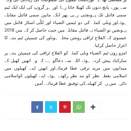
سے پورے پانچ دنوں تک کھیلا جاتا رہا۔اور ہر گروپ کی ایک ایک ٹیم
سمی فائنل تک پہونچتی رہی۔پھر انکے مابین سمی فائنل مقابلے
ہوئےاور ونلی کمٹہ کی دو ٹیمیں الضیاء اور لکّی اسٹار فائنل میں
پہونچیں تو الضیاء نے فائنل مقابلہ میں جیت حاصل کر کے سن 2018
عیسوی کے الفلاح ٹرافی روشن محلہ ہوناور کی چیمپئن ٹیم بننے کا
اعزاز حاصل کرلیا۔
امژو زون ٹیم الضیاء ونلی کمٹہ کو الفلاح ٹرافی کی چیمپئن بننے پر
مبارکباد پیش کرتے ہوئے اللہ سے دعاگو ہے کہ وہ انھیں کھیل کے
میدانوں میں مزید ترقی عطا فرمائےاور انھیں اپنے کھیلوں میں
اسلامی نقطہ نظر کو مد نظر رکھتے ہوئے اپنے کھیلوں کواسلامی
دائرہ میں رہ کر کھیلنےکی توفیق عطا فرمائے۔آمین۔