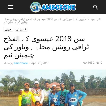
الرئيسية
خبریں
اسپورٹس
سن 2018 عیسوی کے الفلاح ٹرافی روشن محلہ
ہوناور کی چیمپئن ٹیم
اسپورٹس
خبریں
سن 2018 عیسوی کے الفلاح
ٹرافی روشن محلہ ہوناور کی
چیمپئن ٹیم
1659
0
April 26, 2018
-
amsozone
بواسطة