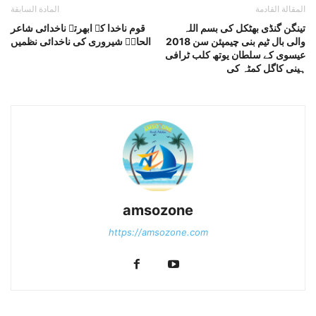
المقالة القادمة
المادة السابقة
تینگن گنڈی بھٹکل کی بسم اللہ
قوم ناخدا کے ابھرتے ناخدائی شاعر
والی بال ٹیم بنی چیمپئن سن 2018
الحاحؔ شیروری کی ناخدائی نظمیں
عیسوی کے سلطان یوتھ کلب ٹرافی
ہینی کاگل کمٹہ کی
amsozone
https://amsozone.com