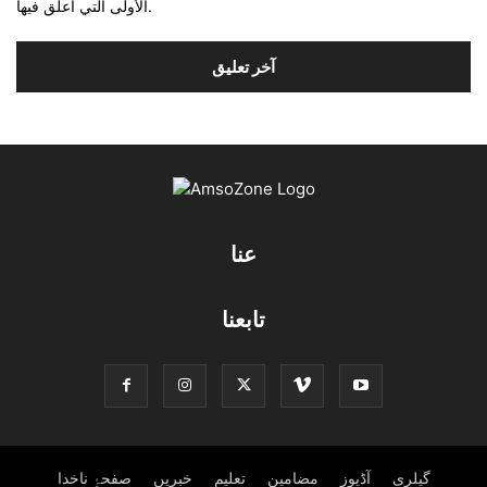
الأولى التي أعلق فيها.
عنا
تابعنا
گیلری
آڈیوز
مضامین
تعلیم
خبریں
صفحۂِ ناخدا