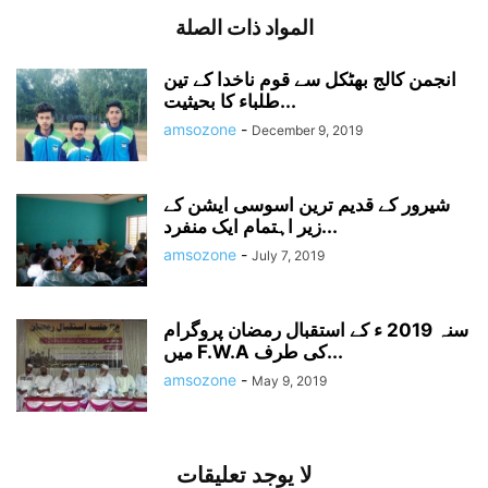
المواد ذات الصلة
انجمن کالج بھٹکل سے قوم ناخدا کے تین
طلباء کا بحیثیت...
amsozone
-
December 9, 2019
شیرور کے قدیم ترین اسوسی ایشن کے
زیر اہتمام ایک منفرد...
amsozone
-
July 7, 2019
سنہ 2019 ء کے استقبال رمضان پروگرام
میں F.W.A کی طرف...
amsozone
-
May 9, 2019
لا يوجد تعليقات