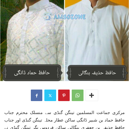
مرکزی جماعت المسلمین تینگن گنڈی سے منسلک محترم جناب
حافظ حماد بن شبیر ڈانگی ساکن عطار محلہ تینگن گنڈی اور جناب
حافظ حذیفہ بن جعفری بنگالی ساکن فردوس نگر تینگن گنڈی نے