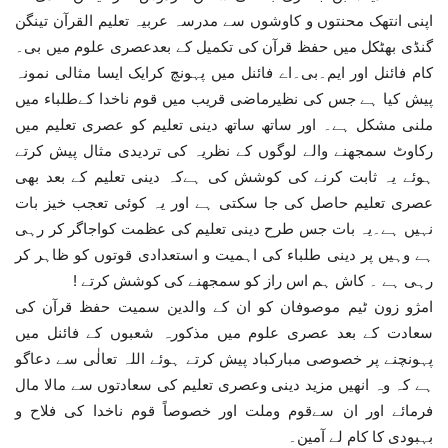
اپنی انتھک محنتوں و کاوشوں سے مدرسہ عربیہ تعلیم القرآن تینگن
گنڈی بھٹکل میں حفظ قرآن کی تکمیل کے بعدعصری علوم میں بی۔
کام فائنل اور ایم۔بی۔اے فائنل میں پہونچ کرایک ایسا مثالی نمونہ
پیش کیا ہے جس کی نظیرماضی قریب میں قوم ناخدا کےطلباء میں
ملنی مشکل ہے۔ اور ساتھ ساتھ دینی تعلیم کو عصری تعلیم میں
رکاوٹ سمجھنے والے لوگوں کے نظریہ کی تردیدی مثال پیش کرتے
ہوئے یہ ثابت کرنے کی کوشش کی ہےکہ دینی تعلیم کے بعد بھی
عصری تعلیم حاصل کی جا سکتی ہے اور یہ کوئی تعجب خیز بات
نہیں ہے۔یہ بات جس طرح دینی تعلیم کی عظمت کواجاگر کر رہی
ہے وہیں پر دینی طلباء کی اہمیت و استعدادی قوتوں کو ظاہر کر
رہی ہے ۔ کاش ہم اس راز کو سمجھنے کی کوشش کرتے !
امژو زون ٹیم موصوفان کو ان کے والدین سمیت حفظ قرآن کی
سعادت کے بعد عصری علوم میں مذکورہ شعبوں کے فائنل میں
پہونچنے پر خصوصی مبارکباد پیش کرتے ہوئے اللہ تعالٰی سے دعاگو
ہے کہ وہ انھیں مزید دینی وعصری تعلیم کی سعادتوں سے مالا مال
فرمائے اور ان سےقوم وملت اور خصوصاً قوم ناخدا کی فلاح و
بہبودی کا کام لے آمین۔