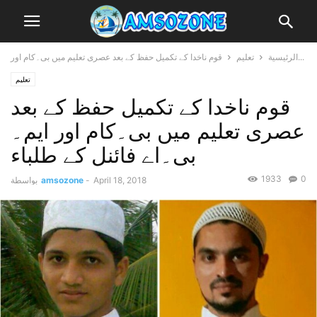
قوم ناخدا کے تکمیل حفظ کے بعد عصری تعلیم میں بی۔کام اور...
الرئيسية
تعلیم
تعلیم
قوم ناخدا کے تکمیل حفظ کے بعد
عصری تعلیم میں بی۔کام اور ایم۔
بی۔اے فائنل کے طلباء
1933
0
April 18, 2018
-
amsozone
بواسطة