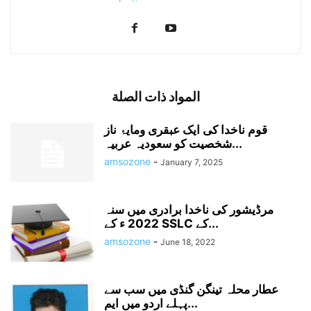
المواد ذات الصلة
قوم ناخدا کی ایک عبقری ومایۂ ناز
شخصیت کو سعودیہ عربیہ...
amsozone
-
January 7, 2025
مرڈیشور کی ناخدا برادری میں سنہ
2022 ء کے SSLC کے...
amsozone
-
June 18, 2022
عطار محلہ تینگن گنڈی میں سب سے
پہلے اردو میں ایم...