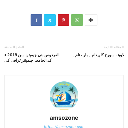
المقالة القادمة
المادة السابقة
ڈوبتے سورج کا پیغام ہمارے نام۔
الفردوس بنی چیمپئن سن 2018 ء
کے الجامعہ چیمپئنز ٹرافی کی
amsozone
https://amsozone.com