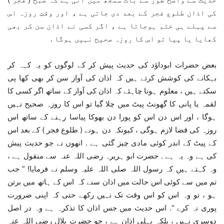
کی اذان طلوع فجر کے بعد دی جاتی ہے ، اور وقتِ روزہ اس
سے پہلے ہی ختم ہوجاتا ہے ، اگر کسی نے اذان سن کر بھی
کھایا یا پیا تو اس کا روزہ صحیح نہیں ہوگا .
بعض حضرات ابوداؤد کی حدیث پیش کر کے لوگوں کو یہ کہہ کر
بہکانے کی کوشش کرتے ہیں کہ اذان کی آواز سن کر بھی کھا پی
سکتے ہیں ، معلوم ہونا چاہئے کہ اذان کی آواز کے ساتھ اگر کسی کا
لقمہ یا پانی کا گھونٹ پیٹ میں چلا گیا تو اس کا روزہ صحیح نہیں
ہوگا ، اور اس دن اس کو پورا دن بھوکا پیاسا رہنے کے ساتھ اس
روزہ کی قضا لازم ہوگی ، کیونکہ دن ہونے ( طلوع فجر ) کے بعد اس
کے پیٹ کے اندر کوئی مادی چیز گئی ہے . انھوں نے جو حدیث پیش
کی ہے وہ یہ ہے . حضرت ابو ہریرہ رضی اللہ عنہ سے منقول ہے ،
وہ کہتے ہیں کہ رسول اللہ صلی اللہ علیہ وسلم نے فرمایا! ” جب
تم میں سے کوئی اس حالت میں اذان سنے کہ اس کے ہاتھ میں برتن
ہو ، تو وہ اس کو اس وقت تک نہیں رکھے حتی کہ اپنی ضرورت
پوری نہ کرے “. اس حدیث میں جس اذان کا تذکرہ ہے وہ در اصل
دوسری نہیں ، بلکہ پہلی اذان ہے ، جو حضرت بلال رضی اللہ عنہ