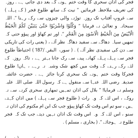
فجر کی اذان سحری کا وقت ختم ہونے کے بعد دی جاتی ہے . روزہ
کی تعریف ملاحظہ فرمائیں ” نیت کے ساتھ طلوعِ فجر ( کے پہلے )
سے غروبِ آفتاب تک روزہ توڑنے والی چیزوں سے رکے رہنا “. اللہ
سبحانہ و تعالیٰ نے فرمایا ” وَكُلُوْا وَاشْرَبُوْا حَتَّیٰ يَتَبَيَّنَ لَكُمُ الْخَيْطُ
الْاَبْيَضُ مِنَ الْخَيْطِ الْاَسْوَدِ مِنَ الْفَجْرِ “. اور تم کھاؤ اور پیؤو حتی کہ
تمھیں سیاہ دھاگے سے سفید دھاگہ نظر آئے ، ( یعنی رات کی تاریکی
سے دن کی سفیدی نظر آئے ) . ( سورۃ البقرہ/187 ) احتیاطاً طلوعِ
فجر سے پہلے پہلے کھانے پینے سے رک جانا بہتر ہے ، تاکہ روزہ کے
لئے رکے رہنے کے وقت میں کچھ شک وشبہ نہ رہے ، ہاں! طلوع
فجرکا وقت ختم ہونے تک سحری کرنا جائز ہے . حضرت عائشہ
صدیقہ رضی اللہ عنہا سے منقول ہے کہ رسول اللہ صلی اللہ علیہ
وسلم نے فرمایا! ” بلال کی اذان تمہیں تمھاری سحری کرنے سے نہ
روکے ، اس لئے کہ وہ رات ( طلوع فجر سے پہلے ) میں اذان کہتے
ہیں ، سو تم اس وقت تک کھاؤ پیؤو جب تک ابن ام مکتوم کی اذان نہ
سنو ، اس لئے کہ وہ اس وقت تک اذان نہیں دیتے جب تک کہ فجر
طلوع نہ ہوجائے “. ( بخاری ، مسلم ) .
حدیث سے واضح طور سے بات سمجھ میں آتی ہے کہ صبح ( فجر )