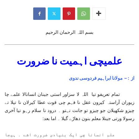
بسم اللہ الرحمان الرحیم
علمیچی اہمیت نا ضرورت
از : – مولانا ابراہیم فردوسی ندوی
تمام تعریفو تیا اللہ لا سزاور استی جینان انسانالا علمے چا
زیوران آراستہ کیرون عقل نا فہم چی قوت عطا کیرلان نا تیلا تے
چیزو شکھیلان جو چیزو تو جانت نہتو ۔ درود نا سلام رہو تیا آخری
رسولا ورتی جینلا معلم بنون دھاڑے گیلا ۔ اما بعد:
علم انسانا چی ایک بنیادی ضرورت اشے ۔ ہیجا