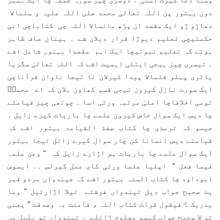
دون بہتور پن اللہ تعالیٰ محمد صلی اللہ علیہ و سلمالا
دھاڑو ژو ایک مقصد ان پڑھ مانسالا اللہ چی کتاباچی انی
حکمتیچی تعلیم دیوژا قرار دیلان شے ۔ ہینان صاف ظاہر
ہوتے کہ تعلیم نبوتیچا ایک اہم مقصدا بہتور شامل اشے
۔ تیسری چیز ہیجی ایتلی اہمیت اشے کہ اللہ تعالیٰ سگریا
ہاتری پہلو قلمالا پیدا کیرلان نا تیجا ناوان قرآناچی
ایک سورت نازل کیرون تیجی قسم کھاون بلان کہ اے محمدؐ
تومی اخلاقاچا اعلیٰ مرتبہ ورتی اسا ۔ چوتھی چیز قیامتے
چا دیس ایک سوال خاص کیرون علمے چا باریات کیرے زایل ۔
جیسو کہ ترمذی چا کتاب صفة القیامۃ بہتور اشے کہ
قیامتے دیس انسانا کن چار سوال کیرے زاتل تیجا بہتور
ایک سوال علمے چا باریات ہو اژارے زایل کہ ” وعن علمہ
فیما فعل ” اپلیا علما ورتی کای عمل کیرلس ۔۔ ایسوس
ابوداود چا کتاب السنہ بہتور اشے کہ جیندواں مردو قبر
یت صحیح جواب دیل تیندواں فرشتے تیلا اژارتیل ” وما
یدریک ؟ فیقول قرات کتاب اللہ ، فآمنت بہ وصدقت ” یعنی
تو لا صحیح جواب کیسو معلوم ژائلے ۔ تیندواں تو بلیل می