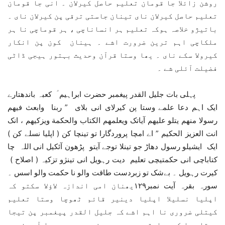
روشن زائلا جا قومان تعلیم حاصل کیرلان ۔ انی جا قومان
تعلیم حاصل کیرلان نای تینان جاستی ترقی پن کیرلان نای ۔
باتیژو خلاصہ ہوکہ تعلیم ہر انساناچی ، ہر قوماچی نا ہر
ملکاچی اہم ترین ضرورت اشے ۔ ہینان کون پن انکار
کیرولا سکے نای ۔ یھا وستا قرآن وحدیث بہتور ہیجی ڈاٹی
فضیلت آئلی شے ۔
پہلی بات جلیل القدر پیغمبر حضرت ابراہیم ؑ کعبہ باندھتارے
ایک اہم دعا علمے وستا پن کیرلای انی بلای ” ربنا وابعث فیھم
رسولا منھم یتلو علیھم آیاتک ویعلمھم الکتاب والحکمة ویزکیھم ، انک
انت العزیز الحکیم ” اے امچا پروردگارا تو تینچا کن ( اپلیا نسلے کن )
ایک ایشیلو رسول دھاڑ جو تینلا توجے آیتو پڑھون آئکیل انی اللہ چا
کتاباچی انی حکمتیچی تعلیم دیت رہویل انی تینژو تزکیہ ( اصلاح )
کیرت رہویل ۔ بےشک تو زبردست طاقت والو نا حکمت والو اسس ۔
سورہ بقرہ آیت نمبر۱۲۹یھنان امی اندازہ لاؤلا سکتو کہ
اپلیا نسلیلا اپلیا دینیر قائم ٹھوچا وستا تعلیم
کیتلی ضروری نا اہم اشے کہ جلیل القدر پیغمبر پن تیجا
وستا دعا کیرت استی ۔ دوسری چیز سورہ جمعہ چا آیت نمبر