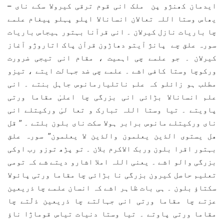
ایدمان کھنژو پن ملک انی قوم ترقی کیرولا سکے نای –
یھاس وستا اللہ تعالان انسانالا اپلو پہلو پیغام علمے
چا باریات نازل کیرلان ۔ انی قرآنا بہتور ہیجاس باریات
سورہ علق چے پانژ آیتو دھاڑون قرآن پاک اتاروژو آغاز
کیرلان ۔ جو علمے چی اہمیت ، مقام انی تیجی ضرورت
ورکوچا وستا کافی اشے ۔ علمے چی ضد جہالت ایتے ، تیزو
مطلب ہو زائلو کہ علم ناتلیارمانوس جاہل بنتے ۔ انی
علم انسانالا بڑائی انی بزرگی چا اعلیٰ مقاما ورتی
پاویتے ۔ تیا وستا اللہ تبارک و تعا لیٰ ورکیتلے انی
نای ورکیتلے مانوس برابر ہولا سکت نای بلون بلتے ۔ ” قل
ھل یستوی الذین یعلمون والذین لا یعلمون” سورہ علق
بہتور اقرا بلون وربک الاکرم بلان ۔ تو پڑھ توزو رب اوکی
بزرگی والو اشے ۔ یعنی اللہ املا اشارو دیتے شے کہ تومی
تعلیم حاصل کیرون بزرگی نا بڑائی چا مقاما ورتی پائولا
سکتاؤ بلون ۔ ہی بات ظاہر اشے کہ انسان علمے چا ذریعین
عزتے چا مقاما ورتی انی جہالتے چا ذریعین ذلّتے چا
مقاما ورتی پاوتے ۔ تیا وستا دنیات تیاس قوماژا ناؤ