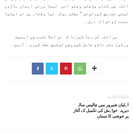
اللہ چی کتاب پڑھلو وھتو انی تیجا ورتی ایمان ہاڑون
تیجی تصدیق کیرلوتو ” مطلب ہوکہ تیا وقتار پن تو اپلیا
علمے ژو حوالہ دیل ۔
می اللہ کن دعا کیرتا کہ تو املا علمے چی اہمیت
ورکون علم نافع حاصل کیروچی توفیق عطا کیرو ۔ آمین ۔
المقالة القادمة
اہلیان شیرور میں چالیس سالہ
دیرینہ خواہش کی تکمیل کے آغاز
پر خوشی کا سماں